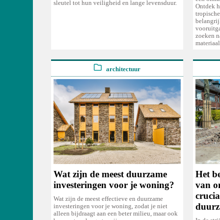
sleutel tot hun veiligheid en lange levensduur.
Ontdek ho
tropisch
belangri
vooruitg
zoeken n
materiaal
architectuur
Het b
Wat zijn de meest duurzame
van o
investeringen voor je woning?
crucia
Wat zijn de meest effectieve en duurzame
duur
investeringen voor je woning, zodat je niet
alleen bijdraagt aan een beter milieu, maar ook