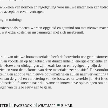
wikkelen van normen en regelgeving voor nieuwe materialen kan tijdr
 de acceptatie ervan vertragen.
ng en training:
fessionals moeten worden opgeleid en getraind om met nieuwe materi
 wat extra kosten en inspanningen met zich meebrengt.
ruik van nieuwe bouwmaterialen heeft de bouwindustrie getransforme
al van voordelen op het gebied van duurzaamheid, energie-efficiëntie en
ie. Hoewel er uitdagingen zijn, zoals kosten en regelgeving, zijn de
zichten voor de toekomst van deze materialen zeer positief. De voortdu
eling en adoptie van nieuwe bouwmaterialen zullen naar verwachting b
en aan de groei en verbetering van de bouwsector wereldwijd. Het is es
industrie blijft streven naar duurzame en innovatieve oplossingen om de
ngen van de 21e eeuw aan te gaan.
TTER
FACEBOOK
WHATSAPP
E-MAIL