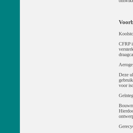
ontwikk
Voorb
Koolsto
CFRP is
verster
draagca
Aerogel
Deze ul
gebruik
voor is
Geïnteg
Bouwmat
Hierdoo
ontwerp
Gerecyc