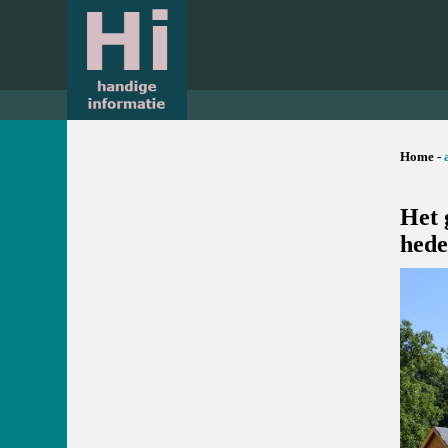
Home -
Het 
hede