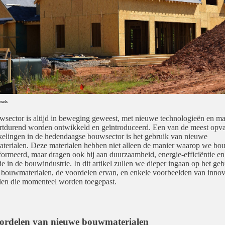
exels
sector is altijd in beweging geweest, met nieuwe technologieën en ma
rtdurend worden ontwikkeld en geïntroduceerd. Een van de meest opva
elingen in de hedendaagse bouwsector is het gebruik van nieuwe
erialen. Deze materialen hebben niet alleen de manier waarop we b
formeerd, maar dragen ook bij aan duurzaamheid, energie-efficiëntie en
ie in de bouwindustrie. In dit artikel zullen we dieper ingaan op het ge
bouwmaterialen, de voordelen ervan, en enkele voorbeelden van innov
len die momenteel worden toegepast.
ordelen van nieuwe bouwmaterialen