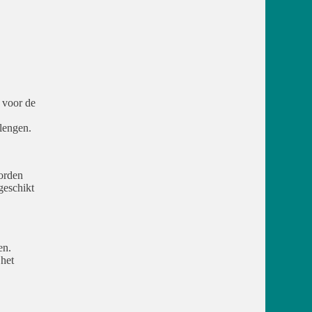
 voor de
lengen.
worden
geschikt
en.
het