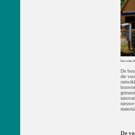
Foto credits: P
De bouw
die voo
ontwikk
bouwmat
getrans
innovat
nieuwe 
materia
De vo