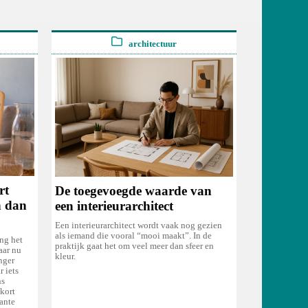
architectuur
rt
De toegevoegde waarde van
n dan
een interieurarchitect
Een interieurarchitect wordt vaak nog gezien
als iemand die vooral “mooi maakt”. In de
ng het
praktijk gaat het om veel meer dan sfeer en
aar nu
kleur.
nger
 iets
ns
kort
ante