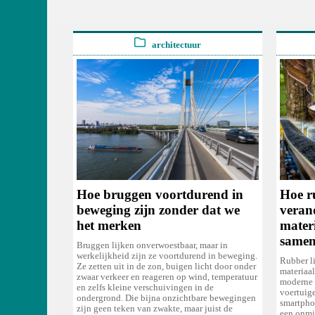
architectuur
Hoe bruggen voortdurend in
Hoe r
beweging zijn zonder dat we
veran
het merken
mater
samen
Bruggen lijken onverwoestbaar, maar in
werkelijkheid zijn ze voortdurend in beweging.
Rubber l
Ze zetten uit in de zon, buigen licht door onder
materiaa
zwaar verkeer en reageren op wind, temperatuur
moderne w
en zelfs kleine verschuivingen in de
voertuig
ondergrond. Die bijna onzichtbare bewegingen
smartphon
zijn geen teken van zwakte, maar juist de
een onmi