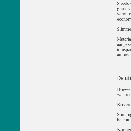
Steeds 
grondst
vermind
econom
Slimme
Materia
aanpass
transpa
automat
De ui
Hoewel 
waarmee
Kosten
Sommige
belemme
Normen