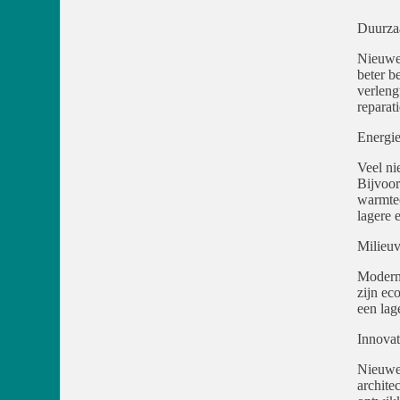
Duurza
Nieuwe 
beter b
verleng
reparat
Energie-
Veel ni
Bijvoor
warmteo
lagere 
Milieuv
Moderne
zijn ec
een lag
Innovat
Nieuwe 
archite