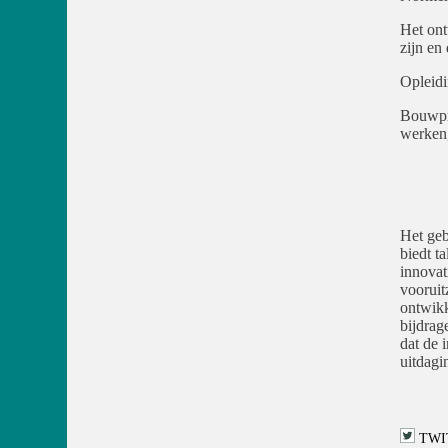
Het ont
zijn en
Opleidi
Bouwpro
werken,
Het geb
biedt t
innovat
vooruit
ontwikk
bijdrag
dat de 
uitdagi
TWI