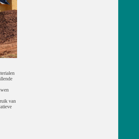
terialen
llende
ouwen
bruik van
atieve