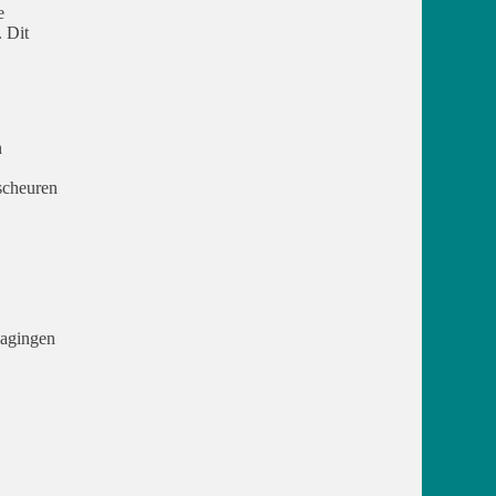
e
. Dit
n
 scheuren
dagingen