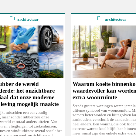
architectuur
architectuur
ubber de wereld
Waarom koelte binnenko
derde: het onzichtbare
waardevoller kan worde
iaal dat onze moderne
extra woonruimte
leving mogelijk maakte
Steeds grotere woningen waren jarenla
ultieme symbool van wooncomfort. M
ijkt misschien een eenvoudig
zomers heter worden en hittegolven la
l, maar zonder rubber zou onze
aanhouden, verschuift de aandacht naar
ereld er totaal anders uitzien. Van
heel anders. Een woning die ook tijde
en en vliegtuigen tot ziekenhuizen,
extreme warmte koel blijft, kan binnen
es en windturbines: overal speelt het
meer waard zijn dan enkele extra vierk
sbare, maar vaak onzichtbare rol.