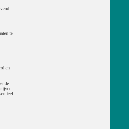
ovend
alen te
erd en
rende
lijven
sentieel