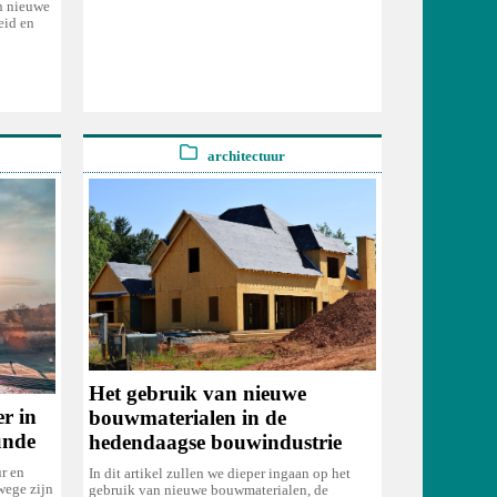
en nieuwe
eid en
architectuur
Het gebruik van nieuwe
er in
bouwmaterialen in de
unde
hedendaagse bouwindustrie
r en
In dit artikel zullen we dieper ingaan op het
wege zijn
gebruik van nieuwe bouwmaterialen, de