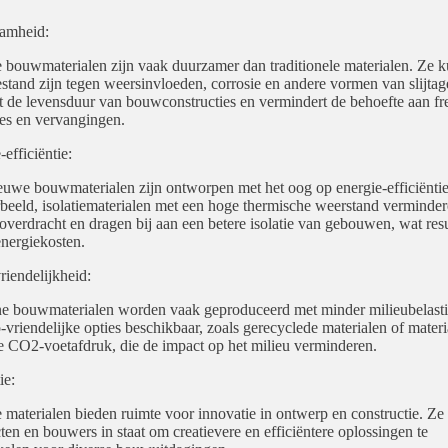
amheid:
bouwmaterialen zijn vaak duurzamer dan traditionele materialen. Ze 
estand zijn tegen weersinvloeden, corrosie en andere vormen van slijtag
t de levensduur van bouwconstructies en vermindert de behoefte aan fr
ies en vervangingen.
efficiëntie:
euwe bouwmaterialen zijn ontworpen met het oog op energie-efficiëntie
beeld, isolatiematerialen met een hoge thermische weerstand verminde
verdracht en dragen bij aan een betere isolatie van gebouwen, wat resul
energiekosten.
riendelijkheid:
 bouwmaterialen worden vaak geproduceerd met minder milieubelasti
o-vriendelijke opties beschikbaar, zoals gerecyclede materialen of mater
e CO2-voetafdruk, die de impact op het milieu verminderen.
ie:
materialen bieden ruimte voor innovatie in ontwerp en constructie. Ze 
cten en bouwers in staat om creatievere en efficiëntere oplossingen te