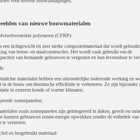
elen voor diverse bouwuitdagingen.
eelden van nieuwe bouwmaterialen
fvezelversterkte polymeren (CFRP):
 een lichtgewicht en zeer sterke composietmateriaal dat wordt gebruikt
king van beton- en staalconstructies. Het wordt vaak gebruikt om de
paciteit van bestaande gebouwen te vergroten en hun levensduur te ver
s:
tralichte materialen hebben een uitzonderlijke isolerende werking en 
t in de bouw om thermische efficiëntie te verbeteren. Ze zijn bijzonder 
olatie in extreem koude of warme klimaten.
reerde zonnepanelen:
erialen zoals zonnepanelen zijn geïntegreerd in daken, gevels en ram
r kunnen gebouwen zonne-energie opwekken zonder de esthetiek van 
 te verstoren.
led en hergebruikt materiaal: