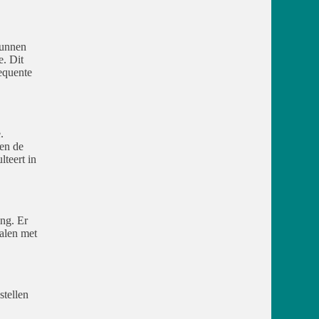
kunnen
e. Dit
equente
.
ren de
teert in
ng. Er
ialen met
stellen