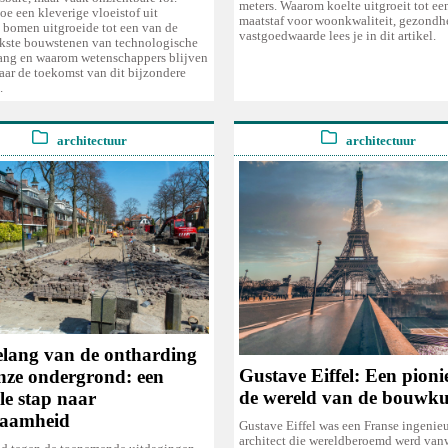
meters. Waarom koelte uitgroeit tot e
e een kleverige vloeistof uit
maatstaf voor woonkwaliteit, gezondh
e bomen uitgroeide tot een van de
vastgoedwaarde lees je in dit artikel.
jkste bouwstenen van technologische
ang en waarom wetenschappers blijven
aar de toekomst van dit bijzondere
.
architectuur
architectuur
elang van de ontharding
Gustave Eiffel: Een pioni
nze ondergrond: een
de wereld van de bouwk
le stap naar
zaamheid
Gustave Eiffel was een Franse ingenieu
architect die wereldberoemd werd van