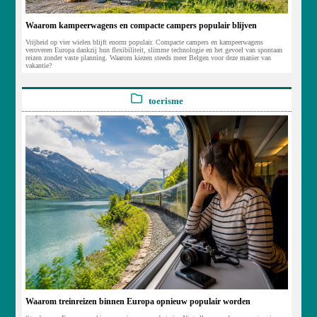
Waarom kampeerwagens en compacte campers populair blijven
Vrijheid op vier wielen blijft enorm populair. Compacte campers en kampeerwagens
veroveren Europa dankzij hun flexibiliteit, slimme technologie en het gevoel van spontaan
reizen zonder vaste planning. Waarom kiezen steeds meer Belgen voor deze manier van
vakantie?
toerisme
Waarom treinreizen binnen Europa opnieuw populair worden