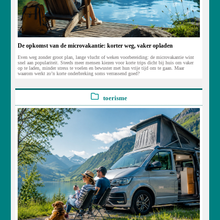
De opkomst van de microvakantie: korter weg, vaker opladen
Even weg zonder groot plan, lange vlucht of weken voorbereiding: de microvakantie wint
snel aan populariteit. Steeds meer mensen kiezen voor korte trips dicht bij huis om vaker
op te laden, minder stress te voelen en bewuster met hun vrije tijd om te gaan. Maar
waarom werkt zo’n korte onderbreking soms verrassend goed?
toerisme