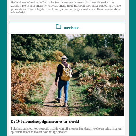
Gotland, een eiland in de Baltische Zee, is een van de meest fascinerende streken van
Zweden. Het is niet alleen het grootste eiland in de Baltische Zee, maar ook een provincie,
gemeente en historisch gebied met een rijke en unieke geschiedenis, cultuur en natuurlijke
schoonheid.
toerisme
De 10 beroemdste pelgrimsroutes ter wereld
Pelgrimeren is een eeuwenoude traditie waarbij mensen hun dagelijkse leven achterlaten om
spirituele reizen te maken naar heilige plaatsen.