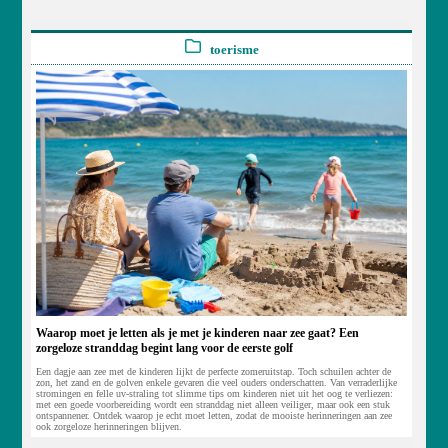
toerisme
Waarop moet je letten als je met je kinderen naar zee gaat? Een
zorgeloze stranddag begint lang voor de eerste golf
Een dagje aan zee met de kinderen lijkt de perfecte zomeruitstap. Toch schuilen achter de
zon, het zand en de golven enkele gevaren die veel ouders onderschatten. Van verraderlijke
stromingen en felle uv-straling tot slimme tips om kinderen niet uit het oog te verliezen:
met een goede voorbereiding wordt een stranddag niet alleen veiliger, maar ook een stuk
ontspannener. Ontdek waarop je echt moet letten, zodat de mooiste herinneringen aan zee
ook zorgeloze herinneringen blijven.