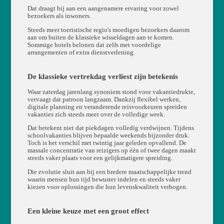
Dat draagt bij aan een aangenamere ervaring voor zowel
bezoekers als inwoners.
Steeds meer toeristische regio's moedigen bezoekers daarom
aan om buiten de klassieke wisseldagen aan te komen.
Sommige hotels belonen dat zelfs met voordelige
arrangementen of extra dienstverlening.
De klassieke vertrekdag verliest zijn betekenis
Waar zaterdag jarenlang synoniem stond voor vakantiedrukte,
vervaagt dat patroon langzaam. Dankzij flexibel werken,
digitale planning en veranderende reisvoorkeuren spreiden
vakanties zich steeds meer over de volledige week.
Dat betekent niet dat piekdagen volledig verdwijnen. Tijdens
schoolvakanties blijven bepaalde weekends bijzonder druk.
Toch is het verschil met twintig jaar geleden opvallend. De
massale concentratie van reizigers op één of twee dagen maakt
steeds vaker plaats voor een gelijkmatigere spreiding.
Die evolutie sluit aan bij een bredere maatschappelijke trend
waarin mensen hun tijd bewuster indelen en steeds vaker
kiezen voor oplossingen die hun levenskwaliteit verhogen.
Een kleine keuze met een groot effect