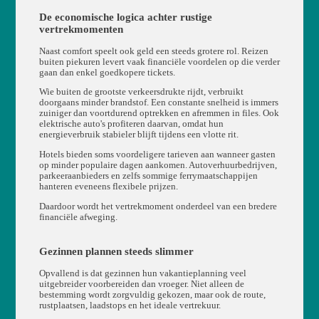
De economische logica achter rustige
vertrekmomenten
Naast comfort speelt ook geld een steeds grotere rol. Reizen
buiten piekuren levert vaak financiële voordelen op die verder
gaan dan enkel goedkopere tickets.
Wie buiten de grootste verkeersdrukte rijdt, verbruikt
doorgaans minder brandstof. Een constante snelheid is immers
zuiniger dan voortdurend optrekken en afremmen in files. Ook
elektrische auto's profiteren daarvan, omdat hun
energieverbruik stabieler blijft tijdens een vlotte rit.
Hotels bieden soms voordeligere tarieven aan wanneer gasten
op minder populaire dagen aankomen. Autoverhuurbedrijven,
parkeeraanbieders en zelfs sommige ferrymaatschappijen
hanteren eveneens flexibele prijzen.
Daardoor wordt het vertrekmoment onderdeel van een bredere
financiële afweging.
Gezinnen plannen steeds slimmer
Opvallend is dat gezinnen hun vakantieplanning veel
uitgebreider voorbereiden dan vroeger. Niet alleen de
bestemming wordt zorgvuldig gekozen, maar ook de route,
rustplaatsen, laadstops en het ideale vertrekuur.