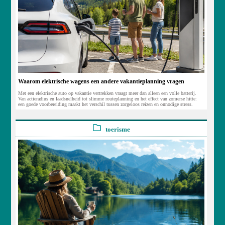
Waarom elektrische wagens een andere vakantieplanning vragen
Met een elektrische auto op vakantie vertrekken vraagt meer dan alleen een volle batterij.
Van actieradius en laadsnelheid tot slimme routeplanning en het effect van zomerse hitte:
een goede voorbereiding maakt het verschil tussen zorgeloos reizen en onnodige stress.
toerisme