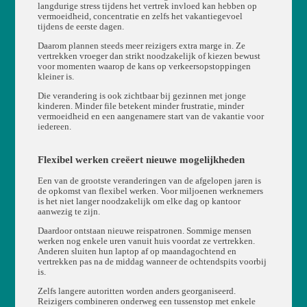
langdurige stress tijdens het vertrek invloed kan hebben op
vermoeidheid, concentratie en zelfs het vakantiegevoel
tijdens de eerste dagen.
Daarom plannen steeds meer reizigers extra marge in. Ze
vertrekken vroeger dan strikt noodzakelijk of kiezen bewust
voor momenten waarop de kans op verkeersopstoppingen
kleiner is.
Die verandering is ook zichtbaar bij gezinnen met jonge
kinderen. Minder file betekent minder frustratie, minder
vermoeidheid en een aangenamere start van de vakantie voor
iedereen.
Flexibel werken creëert nieuwe mogelijkheden
Een van de grootste veranderingen van de afgelopen jaren is
de opkomst van flexibel werken. Voor miljoenen werknemers
is het niet langer noodzakelijk om elke dag op kantoor
aanwezig te zijn.
Daardoor ontstaan nieuwe reispatronen. Sommige mensen
werken nog enkele uren vanuit huis voordat ze vertrekken.
Anderen sluiten hun laptop af op maandagochtend en
vertrekken pas na de middag wanneer de ochtendspits voorbij
is.
Zelfs langere autoritten worden anders georganiseerd.
Reizigers combineren onderweg een tussenstop met enkele