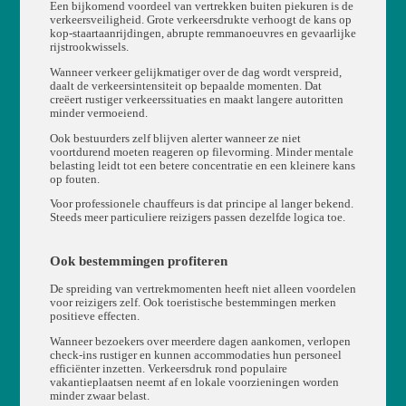
Een bijkomend voordeel van vertrekken buiten piekuren is de
verkeersveiligheid. Grote verkeersdrukte verhoogt de kans op
kop-staartaanrijdingen, abrupte remmanoeuvres en gevaarlijke
rijstrookwissels.
Wanneer verkeer gelijkmatiger over de dag wordt verspreid,
daalt de verkeersintensiteit op bepaalde momenten. Dat
creëert rustiger verkeerssituaties en maakt langere autoritten
minder vermoeiend.
Ook bestuurders zelf blijven alerter wanneer ze niet
voortdurend moeten reageren op filevorming. Minder mentale
belasting leidt tot een betere concentratie en een kleinere kans
op fouten.
Voor professionele chauffeurs is dat principe al langer bekend.
Steeds meer particuliere reizigers passen dezelfde logica toe.
Ook bestemmingen profiteren
De spreiding van vertrekmomenten heeft niet alleen voordelen
voor reizigers zelf. Ook toeristische bestemmingen merken
positieve effecten.
Wanneer bezoekers over meerdere dagen aankomen, verlopen
check-ins rustiger en kunnen accommodaties hun personeel
efficiënter inzetten. Verkeersdruk rond populaire
vakantieplaatsen neemt af en lokale voorzieningen worden
minder zwaar belast.