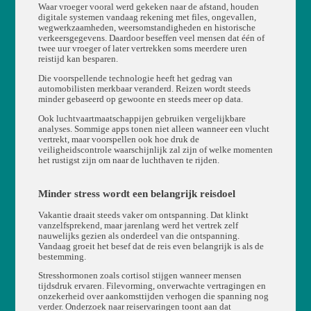
Waar vroeger vooral werd gekeken naar de afstand, houden
digitale systemen vandaag rekening met files, ongevallen,
wegwerkzaamheden, weersomstandigheden en historische
verkeersgegevens. Daardoor beseffen veel mensen dat één of
twee uur vroeger of later vertrekken soms meerdere uren
reistijd kan besparen.
Die voorspellende technologie heeft het gedrag van
automobilisten merkbaar veranderd. Reizen wordt steeds
minder gebaseerd op gewoonte en steeds meer op data.
Ook luchtvaartmaatschappijen gebruiken vergelijkbare
analyses. Sommige apps tonen niet alleen wanneer een vlucht
vertrekt, maar voorspellen ook hoe druk de
veiligheidscontrole waarschijnlijk zal zijn of welke momenten
het rustigst zijn om naar de luchthaven te rijden.
Minder stress wordt een belangrijk reisdoel
Vakantie draait steeds vaker om ontspanning. Dat klinkt
vanzelfsprekend, maar jarenlang werd het vertrek zelf
nauwelijks gezien als onderdeel van die ontspanning.
Vandaag groeit het besef dat de reis even belangrijk is als de
bestemming.
Stresshormonen zoals cortisol stijgen wanneer mensen
tijdsdruk ervaren. Filevorming, onverwachte vertragingen en
onzekerheid over aankomsttijden verhogen die spanning nog
verder. Onderzoek naar reiservaringen toont aan dat