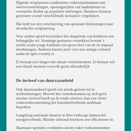
Digitale reisplanners combineren verkeersinformatie met
weersverwachtingen, openingstijden van laadstations en
verwachte drukte op populaire snelwegen. Daardoor kunnen
gezinnen vooraf verschillende scenario's vergelijken.
Dat leidt tot een verschuiving van spontane beslissingen naar
doordachte reisplanning.
Voor ouders speelt bovendien het slaapritme van kinderen een
belangrijke rol. Sommige gezinnen vertrekken bewust 's
nachts zodat jonge kinderen een groot deel van de rit slapend
doorbrengen. Anderen kiezen juist voor een rustige ochtend
nadat de spits voorbij is.
Er bestaat niet langer één ideaal vertrekmoment. Er bestaat wel
een ideaal moment voor elk gezin afzonderlijk.
De invloed van duurzaamheid
Ook duurzaamheid speelt een steeds grotere rol in
reisbeslissingen. Hoewel het vertrekmoment op zich geen
enorme invloed heeft op de totale uitstoot, kan een vlotte
verkeersdoorstroming het brandstofverbruik merkbaar
beperken.
Langdurig stationair draaien in files verhoogt immers het
energieverbruik. Minder stilstand betekent een efficiëntere rit.
Daarnaast spreiden overheden steeds vaker verkeersstromen