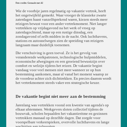
Foto credits: Gemaakt met AI
Wie de voorbije jaren regelmatig op vakantie vertrok, heeft
het ongetwijfeld gemerkt. Waar vroeger de klassieke zwarte
zaterdagen haast vanzelfsprekend waren, kiezen steeds meer
reizigers bewust voor een ander vertrekmoment. Niet langer
vertrekken op vrijdagavond na het werk of vroeg op
zaterdagochtend, maar op een rustige dinsdag, een
zondagavond of zelfs midden in de nacht. Ook luchthavens,
stations en autosnelwegen zien de spreiding van reizigers
langzaam maar duidelijk toenemen.
Die verschuiving is geen toeval. Ze is het gevolg van
veranderende werkpatronen, technologische hulpmiddelen,
economische afwegingen en een groeiend bewustzijn over
comfort en welzijn tijdens het reizen. De vakantie begint
vandaag voor veel mensen niet meer wanneer ze op hun
bestemming aankomen, maar al vanaf het moment waarop ze
de voordeur achter zich dichttrekken. En precies daarom wordt
het vertrekmoment steeds vaker een strategische keuze.
De vakantie begint niet meer aan de bestemming
Jarenlang was vertrekken vooral een kwestie van agenda's op
elkaar afstemmen. Werkgevers sloten collectief tijdens de
bouwvak, scholen bepaalden het vakantieritme en gezinnen
vertrokken massaal op dezelfde dagen. Dat zorgde voor
voorspelbare verkeerspieken, overvolle luchthavens en lange
wachtrijen aan tolpoorten.