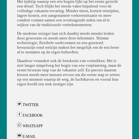
Het tijdstip waarop een reis begint lijkt op het eerste gezicht
een detail. Toch blijkt het steeds vaker bepalend voor de
volledige vakantie-ervaring. Minder stress, kortere reistijden,
lagere kosten, een aangenamere verkeerssituatie en meer
comfort vormen samen een overtuigende reden om af te
wijken van de traditionele vertrekmomenten.
De moderne reiziger laat zich daarbij steeds minder leiden
door gewoonte en steeds meer door informatie. Slimme
technologie, flexibele werkvormen en een groeiend
bewustzijn rond welzijn maken het mogelijk om de reis beter
af te stemmen op de eigen behoeften.
Daardoor verandert ook de betekenis van vertrekken. Het is
niet langer simpelweg het begin van een verplaatsing, maar de
eerste bewuste stap van de vakantie zelf. En precies daarom
kiezen steeds meer mensen ervoor om die eerste stap te zetten
op een moment waarop de weg, de luchthaven en vooral hun
eigen hoofd een stuk rustiger zijn.
TWITTER
FACEBOOK
WHATSAPP
E-MAIL