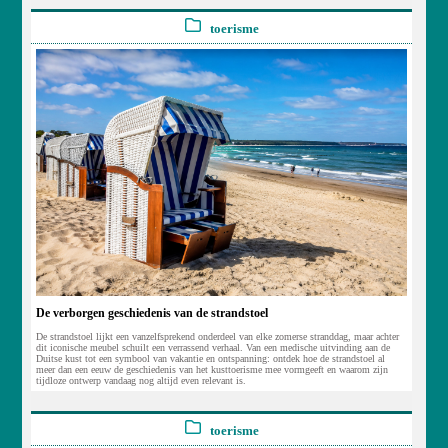
toerisme
De verborgen geschiedenis van de strandstoel
De strandstoel lijkt een vanzelfsprekend onderdeel van elke zomerse stranddag, maar achter
dit iconische meubel schuilt een verrassend verhaal. Van een medische uitvinding aan de
Duitse kust tot een symbool van vakantie en ontspanning: ontdek hoe de strandstoel al
meer dan een eeuw de geschiedenis van het kusttoerisme mee vormgeeft en waarom zijn
tijdloze ontwerp vandaag nog altijd even relevant is.
toerisme