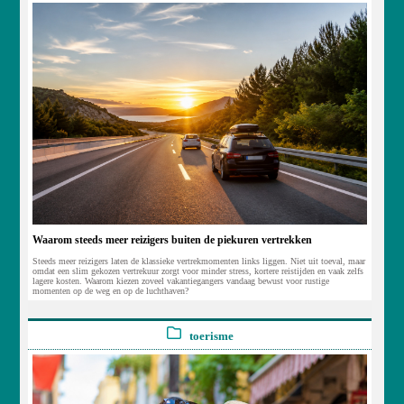
Waarom steeds meer reizigers buiten de piekuren vertrekken
Steeds meer reizigers laten de klassieke vertrekmomenten links liggen. Niet uit toeval, maar
omdat een slim gekozen vertrekuur zorgt voor minder stress, kortere reistijden en vaak zelfs
lagere kosten. Waarom kiezen zoveel vakantiegangers vandaag bewust voor rustige
momenten op de weg en op de luchthaven?
toerisme