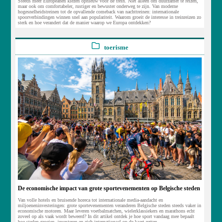
Steeds meer Europeanen kiezen opnieuw voor de trein. Niet alleen om duurzamer te reizen,
maar ook om comfortabeler, rustiger en bewuster onderweg te zijn. Van moderne
hogesnelheidstreinen tot de opvallende comeback van nachttreinen: internationale
spoorverbindingen winnen snel aan populariteit. Waarom groeit de interesse in treinreizen zo
sterk en hoe verandert dat de manier waarop we Europa ontdekken?
toerisme
De economische impact van grote sportevenementen op Belgische steden
Van volle hotels en bruisende horeca tot internationale media-aandacht en
miljoeneninvesteringen: grote sportevenementen veranderen Belgische steden steeds vaker in
economische motoren. Maar leveren voetbalmatchen, wielerklassiekers en marathons echt
zoveel op als vaak wordt beweerd? In dit artikel ontdek je hoe sport vandaag mee bepaalt
hoe steden groeien, investeren en zich internationaal op de kaart zetten.