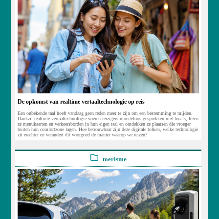
De opkomst van realtime vertaaltechnologie op reis
Een onbekende taal hoeft vandaag geen reden meer te zijn om een bestemming te mijden.
Dankzij realtime vertaaltechnologie voeren reizigers moeiteloos gesprekken met locals, lezen
ze menukaarten en verkeersborden in hun eigen taal en ontdekken ze plaatsen die vroeger
buiten hun comfortzone lagen. Hoe betrouwbaar zijn deze digitale tolken, welke technologie
zit erachter en verandert dit voorgoed de manier waarop we reizen?
toerisme