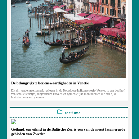
De belangrijkste bezienswaardigheden in Venetië
Dit drijvende meesterwerk, gelegen in de Noordoost-Italiaanse regio Veneto, is een doolhof
van smalle straatjes, majestueuze kanalen en opmerkelijke monumenten die een rijke
historische tapestry vormen.
toerisme
Gotland, een eiland in de Baltische Zee, is een van de meest fascinerende
gebieden van Zweden