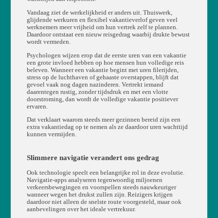
Vandaag ziet de werkelijkheid er anders uit. Thuiswerk,
glijdende werkuren en flexibel vakantieverlof geven veel
werknemers meer vrijheid om hun vertrek zelf te plannen.
Daardoor ontstaat een nieuw reisgedrag waarbij drukte bewust
wordt vermeden.
Psychologen wijzen erop dat de eerste uren van een vakantie
een grote invloed hebben op hoe mensen hun volledige reis
beleven. Wanneer een vakantie begint met uren filerijden,
stress op de luchthaven of gehaaste overstappen, blijft dat
gevoel vaak nog dagen nazinderen. Vertrekt iemand
daarentegen rustig, zonder tijdsdruk en met een vlotte
doorstroming, dan wordt de volledige vakantie positiever
ervaren.
Dat verklaart waarom steeds meer gezinnen bereid zijn een
extra vakantiedag op te nemen als ze daardoor uren wachttijd
kunnen vermijden.
Slimmere navigatie verandert ons gedrag
Ook technologie speelt een belangrijke rol in deze evolutie.
Navigatie-apps analyseren tegenwoordig miljoenen
verkeersbewegingen en voorspellen steeds nauwkeuriger
wanneer wegen het drukst zullen zijn. Reizigers krijgen
daardoor niet alleen de snelste route voorgesteld, maar ook
aanbevelingen over het ideale vertrekuur.