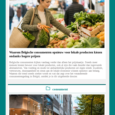
Waarom Belgische consumenten opnieuw voor lokale producten kiezen
ondanks hogere prijzen
Belgische consumenten kijken vandaag verder dan alleen het prijskaartje. Steeds meer
mensen kiezen bewust voor lokale producten, ook al zijn die vaak duurder dan ingevoerde
alternatieven. Van voeding en mode tot ambachtelijke producten uit eigen streek: kwaliteit,
vertrouwen, duurzaamheid en steun aan de lokale economie winnen opnieuw aan belang.
Waarom die trend steeds sterker wordt en wat dat zegt over het veranderende
consumentengedrag in België, ontdek je in dit uitgebreide dossier.
consument