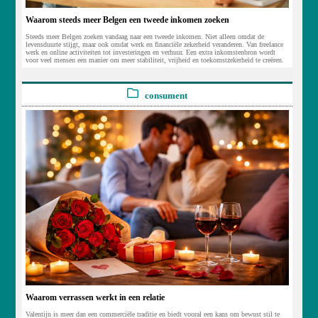
Waarom steeds meer Belgen een tweede inkomen zoeken
Steeds meer Belgen zoeken vandaag naar een tweede inkomen. Niet alleen omdat de
levensduurte stijgt, maar ook omdat werk en financiële zekerheid veranderen. Van freelance
werk en online activiteiten tot investeringen en verhuur. Een extra inkomstenbron wordt
voor veel mensen een manier om meer stabiliteit, vrijheid en toekomstzekerheid te creëren.
consument
Waarom verrassen werkt in een relatie
Valentijn is meer dan een commerciële traditie en biedt vooral een kans om bewust stil te