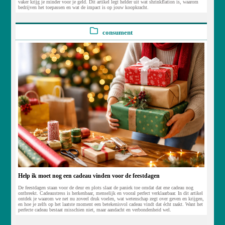
vaker krijg je minder voor je geld. Dit artikel legt helder uit wat shrinkflation is, waarom
bedrijven het toepassen en wat de impact is op jouw koopkracht.
consument
Help ik moet nog een cadeau vinden voor de feestdagen
De feestdagen staan voor de deur en plots slaat de paniek toe omdat dat ene cadeau nog
ontbreekt. Cadeaustress is herkenbaar, menselijk en vooral perfect verklaarbaar. In dit artikel
ontdek je waarom we net nu zoveel druk voelen, wat wetenschap zegt over geven en krijgen,
en hoe je zelfs op het laatste moment een betekenisvol cadeau vindt dat écht raakt. Want het
perfecte cadeau bestaat misschien niet, maar aandacht en verbondenheid wel.