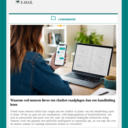
E-MAIL
consument
Waarom veel mensen liever een chatbot raadplegen dan een handleiding
lezen
Steeds meer mensen stellen hun vragen aan een chatbot in plaats van een handleiding open
te slaan. Of het nu gaat om een smartphone, softwareprogramma of huishoudtoestel, een
snel en persoonlijk antwoord wint het vaak van tientallen bladzijden technische uitleg.
Waarom voelt een gesprek met artificiële intelligentie zo natuurlijk aan, en wat zegt dat over
de manier waarop we vandaag informatie zoeken en verwerken?