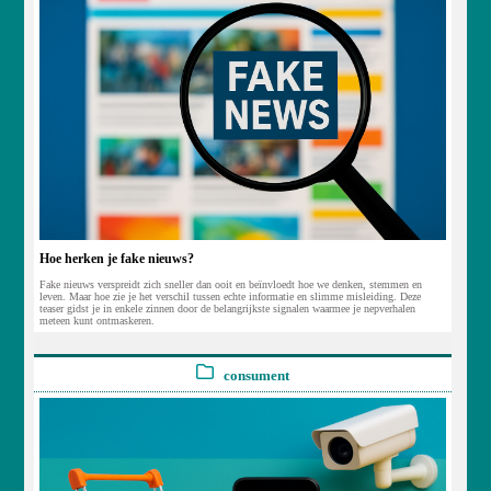
Hoe herken je fake nieuws?
Fake nieuws verspreidt zich sneller dan ooit en beïnvloedt hoe we denken, stemmen en
leven. Maar hoe zie je het verschil tussen echte informatie en slimme misleiding. Deze
teaser gidst je in enkele zinnen door de belangrijkste signalen waarmee je nepverhalen
meteen kunt ontmaskeren.
consument