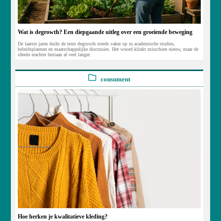
Wat is degrowth? Een diepgaande uitleg over een groeiende beweging
De laatste jaren duikt de term degrowth steeds vaker op in academische studies,
beleidsplannen en maatschappelijke discussies. Het woord klinkt misschien nieuw, maar de
ideeën erachter bestaan al veel langer.
consument
Hoe herken je kwalitatieve kleding?