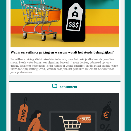
Wat is surveillance pricing en waarom wordt het steeds belangrijker?
Surveillance pricing klinkt misschien technisch, maar het raakt je elke keer dat je online
shopt. Steeds vaker bepaalt een algoritme hoeveel jij moet betalen, gebaseerd op jouw
gedrag, locatie en koopkracht. Is dat handig of vooral oneerlijk? In dit artikel ontdek je hoe
individuele prijszetting werkt, waarom bedrijven het gebruiken en wat het betekent voor
jouw portemonnee.
consument