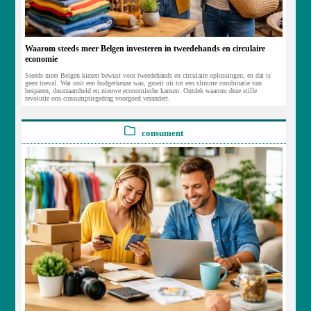
Waarom steeds meer Belgen investeren in tweedehands en circulaire
economie
Steeds meer Belgen kiezen bewust voor tweedehands en circulaire oplossingen, en dat is
geen toeval. Wat ooit een budgetkeuze was, groeit uit tot een slimme combinatie van
besparen, duurzaamheid en nieuwe economische kansen. Ontdek waarom deze stille
revolutie ons consumptiegedrag voorgoed verandert.
consument