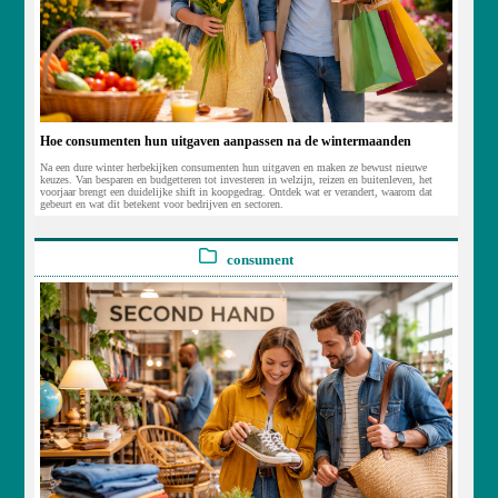
Hoe consumenten hun uitgaven aanpassen na de wintermaanden
Na een dure winter herbekijken consumenten hun uitgaven en maken ze bewust nieuwe
keuzes. Van besparen en budgetteren tot investeren in welzijn, reizen en buitenleven, het
voorjaar brengt een duidelijke shift in koopgedrag. Ontdek wat er verandert, waarom dat
gebeurt en wat dit betekent voor bedrijven en sectoren.
consument