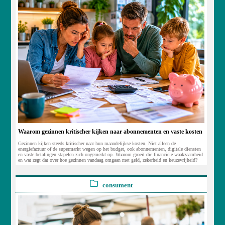
Waarom gezinnen kritischer kijken naar abonnementen en vaste kosten
Gezinnen kijken steeds kritischer naar hun maandelijkse kosten. Niet alleen de
energiefactuur of de supermarkt wegen op het budget, ook abonnementen, digitale diensten
en vaste betalingen stapelen zich ongemerkt op. Waarom groeit die financiële waakzaamheid
en wat zegt dat over hoe gezinnen vandaag omgaan met geld, zekerheid en keuzevrijheid?
consument