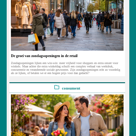
De groei van zondagsopeningen in de retail
Zondagsopeningen lijken een win-win: meer vrijheid voor shoppers en extra omzet voor
winkels. Maar achter die extra winkeldag schuilt een complex verhaal van werkdruk,
concurrentie en veranderende sociale gewoontes. Zijn zondagsopeningen echt zo voordelig
als ze lijken, of betalen we er een hogere prijs voor dan gedacht?
consument