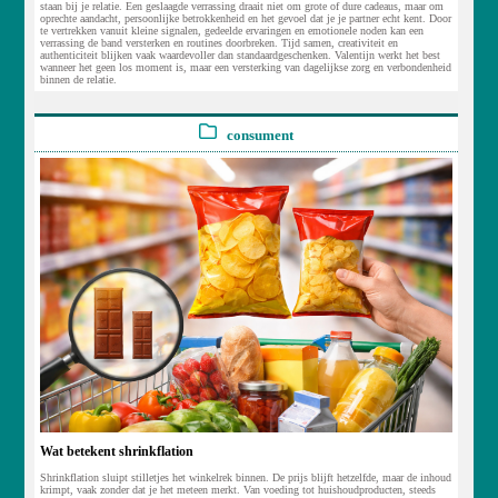
staan bij je relatie. Een geslaagde verrassing draait niet om grote of dure cadeaus, maar om
oprechte aandacht, persoonlijke betrokkenheid en het gevoel dat je je partner echt kent. Door
te vertrekken vanuit kleine signalen, gedeelde ervaringen en emotionele noden kan een
verrassing de band versterken en routines doorbreken. Tijd samen, creativiteit en
authenticiteit blijken vaak waardevoller dan standaardgeschenken. Valentijn werkt het best
wanneer het geen los moment is, maar een versterking van dagelijkse zorg en verbondenheid
binnen de relatie.
consument
Wat betekent shrinkflation
Shrinkflation sluipt stilletjes het winkelrek binnen. De prijs blijft hetzelfde, maar de inhoud
krimpt, vaak zonder dat je het meteen merkt. Van voeding tot huishoudproducten, steeds