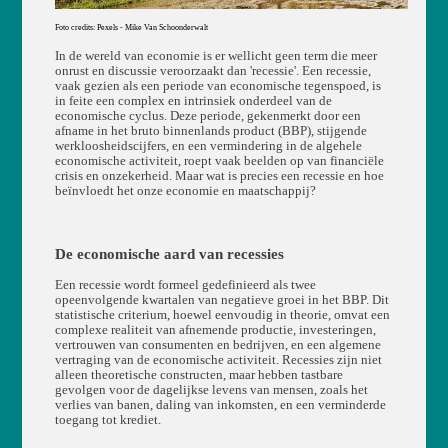
Foto credits: Pexels - Mike Van Schoonderwalt
In de wereld van economie is er wellicht geen term die meer
onrust en discussie veroorzaakt dan 'recessie'. Een recessie,
vaak gezien als een periode van economische tegenspoed, is
in feite een complex en intrinsiek onderdeel van de
economische cyclus. Deze periode, gekenmerkt door een
afname in het bruto binnenlands product (BBP), stijgende
werkloosheidscijfers, en een vermindering in de algehele
economische activiteit, roept vaak beelden op van financiële
crisis en onzekerheid. Maar wat is precies een recessie en hoe
beïnvloedt het onze economie en maatschappij?
De economische aard van recessies
Een recessie wordt formeel gedefinieerd als twee
opeenvolgende kwartalen van negatieve groei in het BBP. Dit
statistische criterium, hoewel eenvoudig in theorie, omvat een
complexe realiteit van afnemende productie, investeringen,
vertrouwen van consumenten en bedrijven, en een algemene
vertraging van de economische activiteit. Recessies zijn niet
alleen theoretische constructen, maar hebben tastbare
gevolgen voor de dagelijkse levens van mensen, zoals het
verlies van banen, daling van inkomsten, en een verminderde
toegang tot krediet.