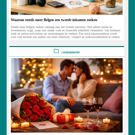
Waarom steeds meer Belgen een tweede inkomen zoeken
Steeds meer Belgen zoeken vandaag naar een tweede inkomen. Niet alleen omdat de
levensduurte stijgt, maar ook omdat werk en financiële zekerheid veranderen. Van freelance
werk en online activiteiten tot investeringen en verhuur. Een extra inkomstenbron wordt
voor veel mensen een manier om meer stabiliteit, vrijheid en toekomstzekerheid te creëren.
consument