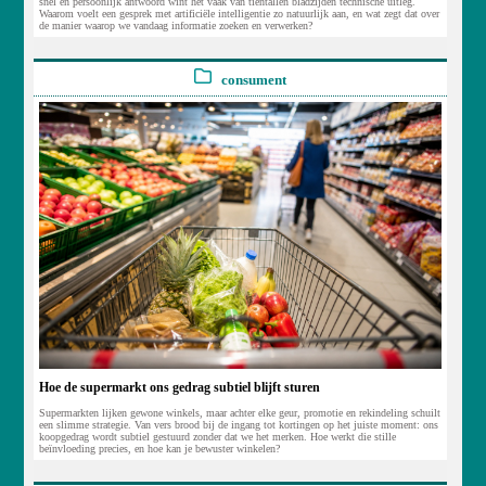
snel en persoonlijk antwoord wint het vaak van tientallen bladzijden technische uitleg.
Waarom voelt een gesprek met artificiële intelligentie zo natuurlijk aan, en wat zegt dat over
de manier waarop we vandaag informatie zoeken en verwerken?
consument
Hoe de supermarkt ons gedrag subtiel blijft sturen
Supermarkten lijken gewone winkels, maar achter elke geur, promotie en rekindeling schuilt
een slimme strategie. Van vers brood bij de ingang tot kortingen op het juiste moment: ons
koopgedrag wordt subtiel gestuurd zonder dat we het merken. Hoe werkt die stille
beïnvloeding precies, en hoe kan je bewuster winkelen?