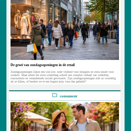
De groei van zondagsopeningen in de retail
Zondagsopeningen lijken een win-win: meer vrijheid voor shoppers en extra omzet voor
winkels. Maar achter die extra winkeldag schuilt een complex verhaal van werkdruk,
concurrentie en veranderende sociale gewoontes. Zijn zondagsopeningen echt zo voordelig
als ze lijken, of betalen we er een hogere prijs voor dan gedacht?
consument