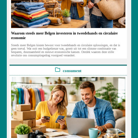
Waarom steeds meer Belgen investeren in tweedehands en circulaire
economie
Steeds meer Belgen kiezen bewust voor tweedehands en circulaire oplossingen, en dat is
geen toeval. Wat ooit een budgetkeuze was, groeit uit tot een slimme combinatie van
besparen, duurzaamheid en nieuwe economische kansen. Ontdek waarom deze stille
revolutie ons consumptiegedrag voorgoed verandert.
consument