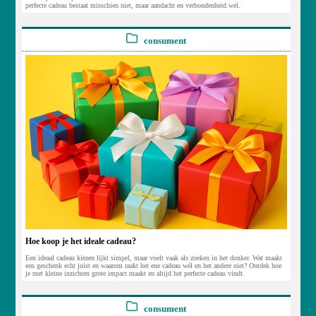
perfecte cadeau bestaat misschien niet, maar aandacht en verbondenheid wel.
consument
Hoe koop je het ideale cadeau?
Een ideaal cadeau kiezen lijkt simpel, maar voelt vaak als zoeken in het donker. Wat maakt
een geschenk echt juist en waarom raakt het ene cadeau wél en het andere niet? Ontdek hoe
je met kleine inzichten grote impact maakt en altijd het perfecte cadeau vindt.
consument