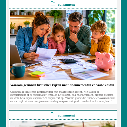
consument
Waarom gezinnen kritischer kijken naar abonnementen en vaste kosten
Gezinnen kijken steeds kritischer naar hun maandelijkse kosten. Niet alleen de
energiefactuur of de supermarkt wegen op het budget, ook abonnementen, digitale diensten
en vaste betalingen stapelen zich ongemerkt op. Waarom groeit die financiële waakzaamheid
en wat zegt dat over hoe gezinnen vandaag omgaan met geld, zekerheid en keuzevrijheid?
consument