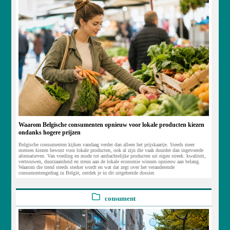
Waarom Belgische consumenten opnieuw voor lokale producten kiezen
ondanks hogere prijzen
Belgische consumenten kijken vandaag verder dan alleen het prijskaartje. Steeds meer
mensen kiezen bewust voor lokale producten, ook al zijn die vaak duurder dan ingevoerde
alternatieven. Van voeding en mode tot ambachtelijke producten uit eigen streek: kwaliteit,
vertrouwen, duurzaamheid en steun aan de lokale economie winnen opnieuw aan belang.
Waarom die trend steeds sterker wordt en wat dat zegt over het veranderende
consumentengedrag in België, ontdek je in dit uitgebreide dossier.
consument