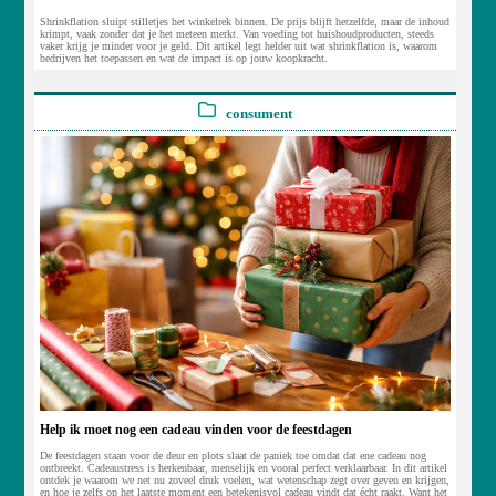
Shrinkflation sluipt stilletjes het winkelrek binnen. De prijs blijft hetzelfde, maar de inhoud
krimpt, vaak zonder dat je het meteen merkt. Van voeding tot huishoudproducten, steeds
vaker krijg je minder voor je geld. Dit artikel legt helder uit wat shrinkflation is, waarom
bedrijven het toepassen en wat de impact is op jouw koopkracht.
consument
Help ik moet nog een cadeau vinden voor de feestdagen
De feestdagen staan voor de deur en plots slaat de paniek toe omdat dat ene cadeau nog
ontbreekt. Cadeaustress is herkenbaar, menselijk en vooral perfect verklaarbaar. In dit artikel
ontdek je waarom we net nu zoveel druk voelen, wat wetenschap zegt over geven en krijgen,
en hoe je zelfs op het laatste moment een betekenisvol cadeau vindt dat écht raakt. Want het