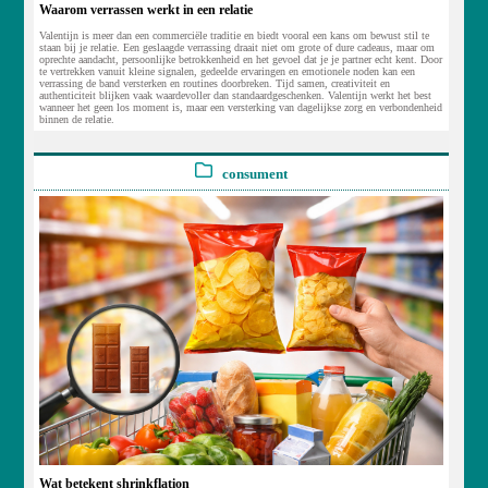
Waarom verrassen werkt in een relatie
Valentijn is meer dan een commerciële traditie en biedt vooral een kans om bewust stil te
staan bij je relatie. Een geslaagde verrassing draait niet om grote of dure cadeaus, maar om
oprechte aandacht, persoonlijke betrokkenheid en het gevoel dat je je partner echt kent. Door
te vertrekken vanuit kleine signalen, gedeelde ervaringen en emotionele noden kan een
verrassing de band versterken en routines doorbreken. Tijd samen, creativiteit en
authenticiteit blijken vaak waardevoller dan standaardgeschenken. Valentijn werkt het best
wanneer het geen los moment is, maar een versterking van dagelijkse zorg en verbondenheid
binnen de relatie.
consument
Wat betekent shrinkflation