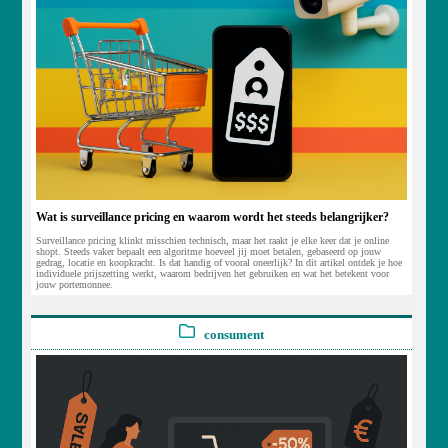
Wat is surveillance pricing en waarom wordt het steeds belangrijker?
Surveillance pricing klinkt misschien technisch, maar het raakt je elke keer dat je online
shopt. Steeds vaker bepaalt een algoritme hoeveel jij moet betalen, gebaseerd op jouw
gedrag, locatie en koopkracht. Is dat handig of vooral oneerlijk? In dit artikel ontdek je hoe
individuele prijszetting werkt, waarom bedrijven het gebruiken en wat het betekent voor
jouw portemonnee.
consument