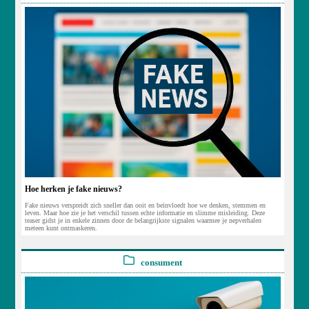
Hoe herken je fake nieuws?
Fake nieuws verspreidt zich sneller dan ooit en beïnvloedt hoe we denken, stemmen en
leven. Maar hoe zie je het verschil tussen echte informatie en slimme misleiding. Deze
teaser gidst je in enkele zinnen door de belangrijkste signalen waarmee je nepverhalen
meteen kunt ontmaskeren.
consument