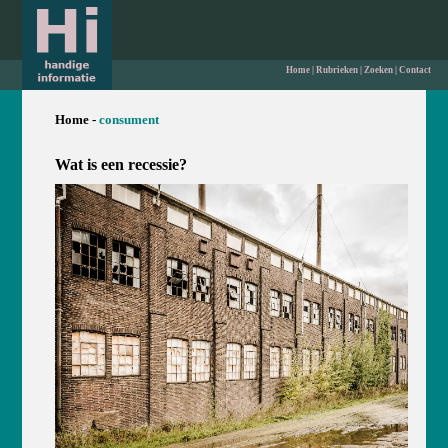
Home
|
Rubrieken
|
Zoeken
|
Contact
Home -
consument
Wat is een recessie?