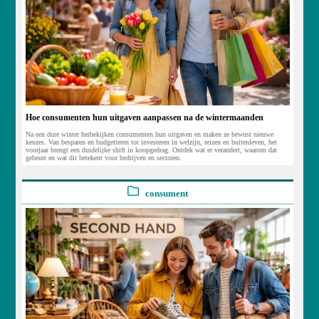
Hoe consumenten hun uitgaven aanpassen na de wintermaanden
Na een dure winter herbekijken consumenten hun uitgaven en maken ze bewust nieuwe
keuzes. Van besparen en budgetteren tot investeren in welzijn, reizen en buitenleven, het
voorjaar brengt een duidelijke shift in koopgedrag. Ontdek wat er verandert, waarom dat
gebeurt en wat dit betekent voor bedrijven en sectoren.
consument