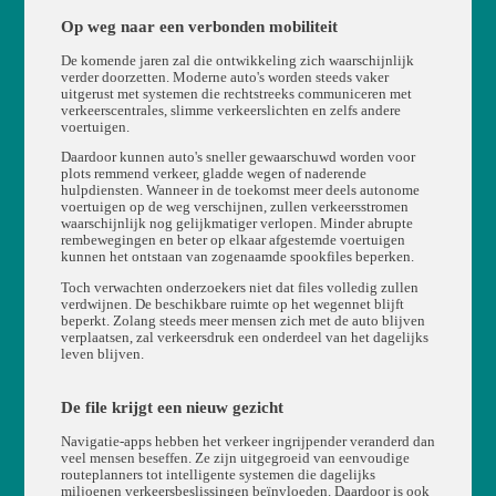
Op weg naar een verbonden mobiliteit
De komende jaren zal die ontwikkeling zich waarschijnlijk
verder doorzetten. Moderne auto's worden steeds vaker
uitgerust met systemen die rechtstreeks communiceren met
verkeerscentrales, slimme verkeerslichten en zelfs andere
voertuigen.
Daardoor kunnen auto's sneller gewaarschuwd worden voor
plots remmend verkeer, gladde wegen of naderende
hulpdiensten. Wanneer in de toekomst meer deels autonome
voertuigen op de weg verschijnen, zullen verkeersstromen
waarschijnlijk nog gelijkmatiger verlopen. Minder abrupte
rembewegingen en beter op elkaar afgestemde voertuigen
kunnen het ontstaan van zogenaamde spookfiles beperken.
Toch verwachten onderzoekers niet dat files volledig zullen
verdwijnen. De beschikbare ruimte op het wegennet blijft
beperkt. Zolang steeds meer mensen zich met de auto blijven
verplaatsen, zal verkeersdruk een onderdeel van het dagelijks
leven blijven.
De file krijgt een nieuw gezicht
Navigatie-apps hebben het verkeer ingrijpender veranderd dan
veel mensen beseffen. Ze zijn uitgegroeid van eenvoudige
routeplanners tot intelligente systemen die dagelijks
miljoenen verkeersbeslissingen beïnvloeden. Daardoor is ook