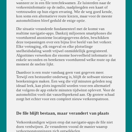
wanneer ze in een file terechtkwamen. Ze luisterden naar de
verkeersinformatie op de radio, raadpleegden een kaart of
vertrouwden op hun eigen ervaring. Wie de weg goed kende,
kon soms een alternatieve route kiezen, maar voor de meeste
automobilisten bleef geduld de enige optie.
Die situatie veranderde fundamenteel met de komst van
realtime navigatie-apps. Dankzij miljoenen smartphones die
voortdurend anonieme locatiegegevens delen, beschikken
deze toepassingen over een bijna live beeld van het verkeer.
Elke vertraging, elk ongeval en elke plotselinge
snelheidsdaling wordt vrijwel onmiddellijk geregistreerd.
Algoritmes verwerken die enorme hoeveelheid informatie in
enkele seconden en berekenen voortdurend welke route op dat
moment de snelste lijkt.
Daardoor is een route vandaag geen vast gegeven meer.
Terwijl een bestuurder onderweg is, blijft de software nieuwe
berekeningen maken. Een weg die vijf minuten geleden nog
ideaal leek, kan plots ingeruild worden voor een alternatief
dat volgens de app enkele minuten tijdwinst oplevert. Voor de
automobilist voelt dat vanzelfsprekend aan. Op grotere schaal
zorgt het echter voor een compleet nieuw verkeerspatroon.
De file blijft bestaan, maar verandert van plaats
Verkeerskundigen wijzen erop dat navigatie-apps de file niet
doen verdwijnen. Ze veranderen vooral de manier waarop
verkeersopstoppingen zich ontwikkelen.