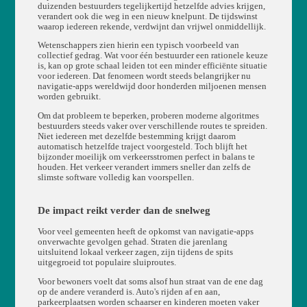
duizenden bestuurders tegelijkertijd hetzelfde advies krijgen,
verandert ook die weg in een nieuw knelpunt. De tijdswinst
waarop iedereen rekende, verdwijnt dan vrijwel onmiddellijk.
Wetenschappers zien hierin een typisch voorbeeld van
collectief gedrag. Wat voor één bestuurder een rationele keuze
is, kan op grote schaal leiden tot een minder efficiënte situatie
voor iedereen. Dat fenomeen wordt steeds belangrijker nu
navigatie-apps wereldwijd door honderden miljoenen mensen
worden gebruikt.
Om dat probleem te beperken, proberen moderne algoritmes
bestuurders steeds vaker over verschillende routes te spreiden.
Niet iedereen met dezelfde bestemming krijgt daarom
automatisch hetzelfde traject voorgesteld. Toch blijft het
bijzonder moeilijk om verkeersstromen perfect in balans te
houden. Het verkeer verandert immers sneller dan zelfs de
slimste software volledig kan voorspellen.
De impact reikt verder dan de snelweg
Voor veel gemeenten heeft de opkomst van navigatie-apps
onverwachte gevolgen gehad. Straten die jarenlang
uitsluitend lokaal verkeer zagen, zijn tijdens de spits
uitgegroeid tot populaire sluiproutes.
Voor bewoners voelt dat soms alsof hun straat van de ene dag
op de andere veranderd is. Auto's rijden af en aan,
parkeerplaatsen worden schaarser en kinderen moeten vaker