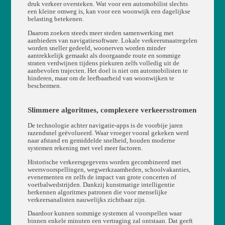
druk verkeer oversteken. Wat voor een automobilist slechts
een kleine omweg is, kan voor een woonwijk een dagelijkse
belasting betekenen.
Daarom zoeken steeds meer steden samenwerking met
aanbieders van navigatiesoftware. Lokale verkeersmaatregelen
worden sneller gedeeld, woonerven worden minder
aantrekkelijk gemaakt als doorgaande route en sommige
straten verdwijnen tijdens piekuren zelfs volledig uit de
aanbevolen trajecten. Het doel is niet om automobilisten te
hinderen, maar om de leefbaarheid van woonwijken te
beschermen.
Slimmere algoritmes, complexere verkeersstromen
De technologie achter navigatie-apps is de voorbije jaren
razendsnel geëvolueerd. Waar vroeger vooral gekeken werd
naar afstand en gemiddelde snelheid, houden moderne
systemen rekening met veel meer factoren.
Historische verkeersgegevens worden gecombineerd met
weersvoorspellingen, wegwerkzaamheden, schoolvakanties,
evenementen en zelfs de impact van grote concerten of
voetbalwedstrijden. Dankzij kunstmatige intelligentie
herkennen algoritmes patronen die voor menselijke
verkeersanalisten nauwelijks zichtbaar zijn.
Daardoor kunnen sommige systemen al voorspellen waar
binnen enkele minuten een vertraging zal ontstaan. Dat geeft