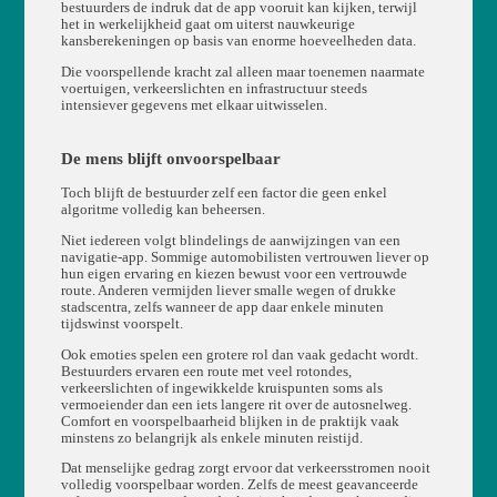
bestuurders de indruk dat de app vooruit kan kijken, terwijl
het in werkelijkheid gaat om uiterst nauwkeurige
kansberekeningen op basis van enorme hoeveelheden data.
Die voorspellende kracht zal alleen maar toenemen naarmate
voertuigen, verkeerslichten en infrastructuur steeds
intensiever gegevens met elkaar uitwisselen.
De mens blijft onvoorspelbaar
Toch blijft de bestuurder zelf een factor die geen enkel
algoritme volledig kan beheersen.
Niet iedereen volgt blindelings de aanwijzingen van een
navigatie-app. Sommige automobilisten vertrouwen liever op
hun eigen ervaring en kiezen bewust voor een vertrouwde
route. Anderen vermijden liever smalle wegen of drukke
stadscentra, zelfs wanneer de app daar enkele minuten
tijdswinst voorspelt.
Ook emoties spelen een grotere rol dan vaak gedacht wordt.
Bestuurders ervaren een route met veel rotondes,
verkeerslichten of ingewikkelde kruispunten soms als
vermoeiender dan een iets langere rit over de autosnelweg.
Comfort en voorspelbaarheid blijken in de praktijk vaak
minstens zo belangrijk als enkele minuten reistijd.
Dat menselijke gedrag zorgt ervoor dat verkeersstromen nooit
volledig voorspelbaar worden. Zelfs de meest geavanceerde