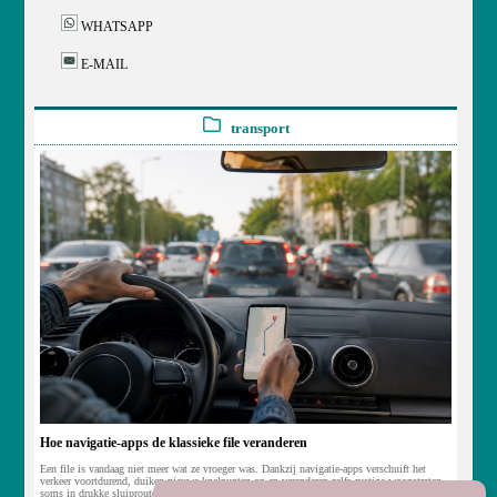
WHATSAPP
E-MAIL
transport
Hoe navigatie-apps de klassieke file veranderen
Een file is vandaag niet meer wat ze vroeger was. Dankzij navigatie-apps verschuift het
verkeer voortdurend, duiken nieuwe knelpunten op en veranderen zelfs rustige woonstraten
soms in drukke sluiproutes. Hoe zorgen slimme algoritmes ervoor dat miljoenen