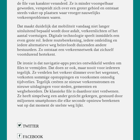
de file van karakter veranderd. Ze is minder voorspelbaar
geworden, verspreidt zich over een groter gebied en ontstaat
steeds vaker op plaatsen waar vroeger nauwelijks
verkeersproblemen waren.
Dat maakt duidelijk dat mobiliteit vandaag niet langer
uitsluitend bepaald wordt door asfalt, verkeerslichten of het
aantal voertuigen. Digitale technologie speelt inmiddels een
even grote rol. Iedere routeberekening, iedere omleiding en
iedere alternatieve weg beïnvloedt duizenden andere
bestuurders. Zo ontstaat een verkeersnetwerk dat zichzelf
voortdurend hertekent.
De ironie is dat navigatie-apps precies ontwikkeld werden om
files te vermijden. Dat doen ze ook, maar nooit voor iedereen
tegelijk. Ze verdelen het verkeer slimmer over het wegennet,
verkorten sommige opstoppingen en voorkomen onnodig
tijdverlies. Tegelijk creëren ze nieuwe verkeersstromen en
nieuwe uitdagingen voor steden, gemeenten en
wegbeheerders. De klassieke file is daardoor niet verdwenen.
Ze heeft simpelweg een ander gezicht gekregen, gestuurd door
miljoenen smartphones die elke seconde opnieuw berekenen
wat op dat moment de snelste weg lijkt.
TWITTER
FACEBOOK