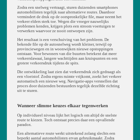
Zodra een snelweg vertraagt, sturen duizenden smartphones
automobilisten tegelijk naar alternatieve routes. Daardoor
vermindert de druk op de oorspronkelijke file, maar neemt het
verkeer elders sterk toe. Wegen die vroeger nauwelijks
problemen kenden, krijgen plots een stroom voertuigen te
verwerken waarvoor ze nooit ontworpen zijn.
Het resultaat is een verschuiving van het probleem. De
bekende file op de autosnelweg wordt kleiner, terwijl op
provinciewegen en in woonwijken nieuwe opstoppingen
ontstaan. Voor bewoners van die buurten betekent dat meer
verkeerslawaai, langere wachttijden aan kruispunten en een
grotere verkeersdruk tijdens de spits.
Die ontwikkeling laat zien dat verkeersdruk zich gedraagt als
een vloeistof. Zodra ergens ruimte vrijkomt, zoekt het verkeer
automatisch een nieuwe weg. Navigatie-apps versnellen dat
proces door duizenden bestuurders tegelijk dezelfde richting
uit te sturen.
Wanneer slimme keuzes elkaar tegenwerken
Op individueel niveau lijkt het logisch om altijd de snelste
route te kiezen. Toch ontstaat precies daar een opvallende
paradox.
Een alternatieve route werkt uitstekend zolang slechts een
beperkt aantal automobilisten ervan gebruikmaakt. Zodra