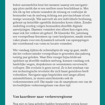
Iedere automobilist kent het moment waarop een navigatie-
app plots meldt dat er een snellere route beschikbaar is. Met
één tik op het scherm verandert de reisweg en verdwijnt de
bestuurder van de snelweg richting een provinciebaan of een
rustige woonwijk. Wat aanvoelt als een individuele beslissing,
gebeurt op hetzelfde ogenblik duizenden keren elders. Zonder
onderling overleg volgen bestuurders dezelfde digitale
aanwijzingen. Daarmee verandert niet alleen hun eigen reis,
maar ook het verkeer als geheel. De klassieke file, jarenlang
een voorspelbaar fenomeen op vaste knelpunten, maakt steeds
vaker plaats voor een dynamisch netwerk van opstoppingen
dat voortdurend van vorm en locatie verandert.
Wie vandaag tijdens de ochtendspits de weg op gaat, merkt
dat het verkeer minder voorspelbaar is geworden dan pakweg
twintig jaar geleden. Waar files vroeger bijna klokvast
opdoken op dezelfde stukken snelweg, kunnen vandaag ook
landelijke wegen, dorpskernen en woonstraten onverwacht
vollopen. Die evolutie is geen toeval. Ze is het resultaat van
een technologische revolutie die zich haast geruisloos heeft
voltrokken. Navigatie-apps begeleiden niet langer alleen
automobilisten, ze sturen onrechtstreeks ook de
verkeersstromen zelf. Dat maakt van de smartphone een van de
invloedrijkste verkeersregelaars van deze tijd.
Van kaartlezer naar verkeersregisseur
Nog niet zo lang geleden hadden bestuurders weinig keuze