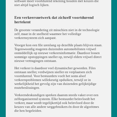
software moet voortdurend rekening houden met keuzes die
niet altijd logisch lijken.
Een verkeersnetwerk dat zichzelf voortdurend
hertekent
De grootste verandering zit misschien niet in de technologie
zelf, maar in de snelheid waarmee het volledige
verkeerssysteem zich aanpast.
Vroeger kon een file urenlang op dezelfde plaats blijven staan.
Tegenwoordig reageren duizenden automobilisten vrijwel
onmiddellijk op nieuwe verkeersinformatie. Daardoor lossen
sommige opstoppingen sneller op, terwijl elders vrijwel direct
nieuwe vertragingen ontstaan.
Het verkeer is daardoor veel dynamischer geworden. Files
ontstaan sneller, verdwijnen sneller en verplaatsen zich
voortdurend. Voor bestuurders voelt het soms alsof
verkeersproblemen willekeurig opduiken, terwijl ze in
werkelijkheid het gevolg zijn van duizenden gelijktijdige
routebeslissingen.
Verkeersdeskundigen spreken daarom steeds vaker over een
zelforganiserend systeem. Elke bestuurder beïnvloedt het
verkeer, maar wordt tegelijkertijd ook beïnvloed door de
keuzes van alle andere weggebruikers én door de algoritmes
die hen begeleiden.