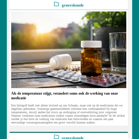
geneeskunde
Als de temperatuur stijgt, verandert soms ook de werking van onze
medicatie
Een hittegolf heeft niet alleen invloed op ons lichaam, maar ook op de medicijnen die we
dagelijks gebruiken. Sommige geneesmiddelen verliezen hun werkzaamheid bij hoge
temperaturen, terwijl andere het risico op uitdroging of oververhitting juist vergroten.
Waarom verdienen onze medicijnen tijdens warme zomerdagen extra aandacht? In dit artikel
ontdek je hoe hitte de werking van medicatie kan beïnvloeden en waarom een paar
eenvoudige voorzorgsmaatregelen een groot verschil kunnen maken.
geneeskunde