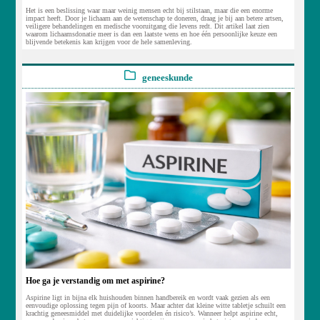
Het is een beslissing waar maar weinig mensen echt bij stilstaan, maar die een enorme
impact heeft. Door je lichaam aan de wetenschap te doneren, draag je bij aan betere artsen,
veiligere behandelingen en medische vooruitgang die levens redt. Dit artikel laat zien
waarom lichaamsdonatie meer is dan een laatste wens en hoe één persoonlijke keuze een
blijvende betekenis kan krijgen voor de hele samenleving.
geneeskunde
Hoe ga je verstandig om met aspirine?
Aspirine ligt in bijna elk huishouden binnen handbereik en wordt vaak gezien als een
eenvoudige oplossing tegen pijn of koorts. Maar achter dat kleine witte tabletje schuilt een
krachtig geneesmiddel met duidelijke voordelen én risico’s. Wanneer helpt aspirine echt,