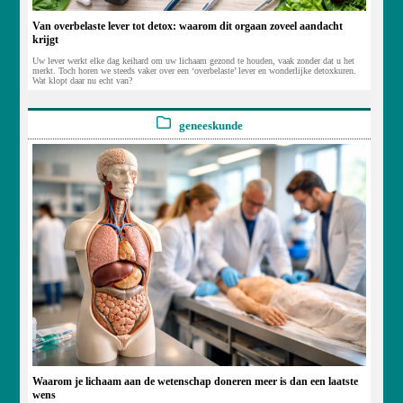
Van overbelaste lever tot detox: waarom dit orgaan zoveel aandacht
krijgt
Uw lever werkt elke dag keihard om uw lichaam gezond te houden, vaak zonder dat u het
merkt. Toch horen we steeds vaker over een ‘overbelaste’ lever en wonderlijke detoxkuren.
Wat klopt daar nu echt van?
geneeskunde
Waarom je lichaam aan de wetenschap doneren meer is dan een laatste
wens