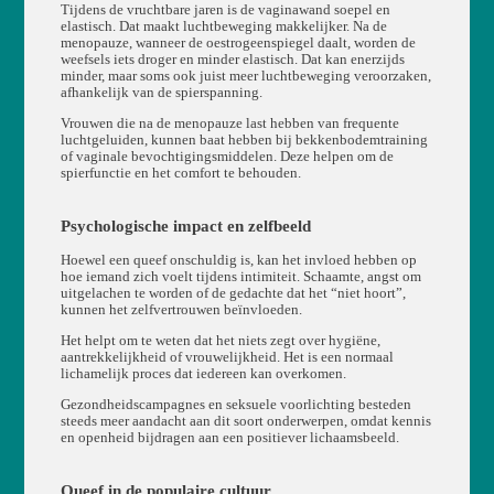
Tijdens de vruchtbare jaren is de vaginawand soepel en
elastisch. Dat maakt luchtbeweging makkelijker. Na de
menopauze, wanneer de oestrogeenspiegel daalt, worden de
weefsels iets droger en minder elastisch. Dat kan enerzijds
minder, maar soms ook juist meer luchtbeweging veroorzaken,
afhankelijk van de spierspanning.
Vrouwen die na de menopauze last hebben van frequente
luchtgeluiden, kunnen baat hebben bij bekkenbodemtraining
of vaginale bevochtigingsmiddelen. Deze helpen om de
spierfunctie en het comfort te behouden.
Psychologische impact en zelfbeeld
Hoewel een queef onschuldig is, kan het invloed hebben op
hoe iemand zich voelt tijdens intimiteit. Schaamte, angst om
uitgelachen te worden of de gedachte dat het “niet hoort”,
kunnen het zelfvertrouwen beïnvloeden.
Het helpt om te weten dat het niets zegt over hygiëne,
aantrekkelijkheid of vrouwelijkheid. Het is een normaal
lichamelijk proces dat iedereen kan overkomen.
Gezondheidscampagnes en seksuele voorlichting besteden
steeds meer aandacht aan dit soort onderwerpen, omdat kennis
en openheid bijdragen aan een positiever lichaamsbeeld.
Queef in de populaire cultuur