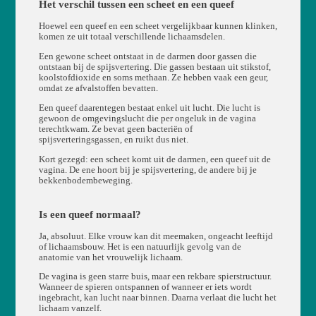
Het verschil tussen een scheet en een queef
Hoewel een queef en een scheet vergelijkbaar kunnen klinken,
komen ze uit totaal verschillende lichaamsdelen.
Een gewone scheet ontstaat in de darmen door gassen die
ontstaan bij de spijsvertering. Die gassen bestaan uit stikstof,
koolstofdioxide en soms methaan. Ze hebben vaak een geur,
omdat ze afvalstoffen bevatten.
Een queef daarentegen bestaat enkel uit lucht. Die lucht is
gewoon de omgevingslucht die per ongeluk in de vagina
terechtkwam. Ze bevat geen bacteriën of
spijsverteringsgassen, en ruikt dus niet.
Kort gezegd: een scheet komt uit de darmen, een queef uit de
vagina. De ene hoort bij je spijsvertering, de andere bij je
bekkenbodembeweging.
Is een queef normaal?
Ja, absoluut. Elke vrouw kan dit meemaken, ongeacht leeftijd
of lichaamsbouw. Het is een natuurlijk gevolg van de
anatomie van het vrouwelijk lichaam.
De vagina is geen starre buis, maar een rekbare spierstructuur.
Wanneer de spieren ontspannen of wanneer er iets wordt
ingebracht, kan lucht naar binnen. Daarna verlaat die lucht het
lichaam vanzelf.