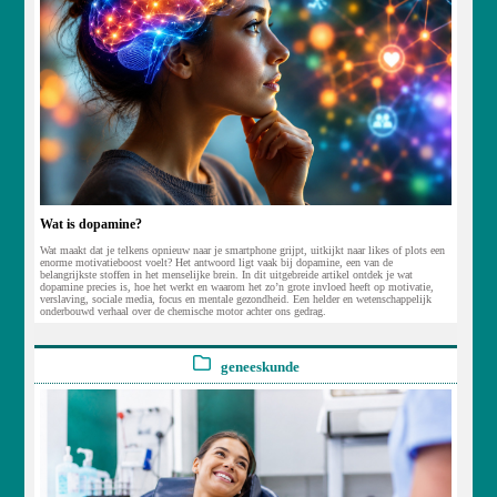
Wat is dopamine?
Wat maakt dat je telkens opnieuw naar je smartphone grijpt, uitkijkt naar likes of plots een
enorme motivatieboost voelt? Het antwoord ligt vaak bij dopamine, een van de
belangrijkste stoffen in het menselijke brein. In dit uitgebreide artikel ontdek je wat
dopamine precies is, hoe het werkt en waarom het zo’n grote invloed heeft op motivatie,
verslaving, sociale media, focus en mentale gezondheid. Een helder en wetenschappelijk
onderbouwd verhaal over de chemische motor achter ons gedrag.
geneeskunde