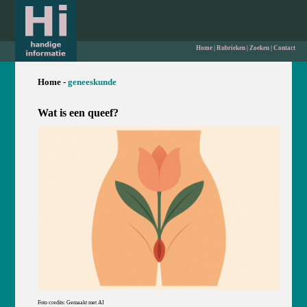
Home
|
Rubrieken
|
Zoeken
|
Contact
Home -
geneeskunde
Wat is een queef?
Foto credits: Gemaakt met AI