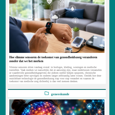
Hoe slimme sensoren de toekomst van gezondheidszorg veranderen
zonder dat we het merken
Slimme sensoren zitten vandaag overal: in horloges, kleding, woningen en medische
toestellen. Vaak merken we nauwelijks dat ze aanwezig zijn, maar ondertussen verzamelen
ze waardevolle gezondheidsgegevens die ziekten sneller helpen opsporen, chronische
aandoeningen beter opvolgen en ouderen langer zelfstandig laten wonen. Ontdek hoe deze
onzichtbare technologie de gezondheidszorg stap voor stap verandert en waarom de
toekomst van medische zorg dichterbij is dan veel mensen denken.
geneeskunde