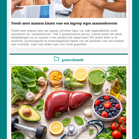
Steeds meer mannen kiezen voor een ingreep tegen mannenborsten
Steeds meer mannen laten een ingreep uitvoeren tegen wat vaak ongemakkelijk wordt
omschreven als ‘mannenborsten’. Wat is gynaecomastie precies, waarom neemt het aantal
behandelingen toe en wanneer is een operatie echt aangewezen? Dit artikel duikt in de
medische, psychologische en maatschappelijke kanten van een probleem waar veel mannen
mee worstelen, maar waar zelden open over wordt gesproken.
geneeskunde