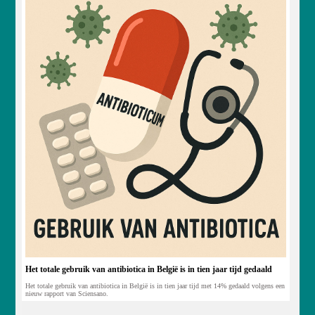
Het totale gebruik van antibiotica in België is in tien jaar tijd gedaald
Het totale gebruik van antibiotica in België is in tien jaar tijd met 14% gedaald volgens een
nieuw rapport van Sciensano.