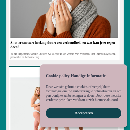
Snotter snotter: hoelang duurt een verkoudheid en wat kan je er tegen
doen?
In dit uitgebreide artikel duiken we dieper in de wereld van virussen, het immuunsysteem,
preventie en behandeling.
geneeskunde
Cookie policy Handige Informatie
Deze website gebruikt cookies of vergelijkbare
technologie om uw surfervaring te optimaliseren en om
persoonlijke aanbevelingen te doen. Door deze website
verder te gebruiken verklaart u zich hiermee akkoord.
Accepteren