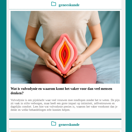
geneeskunde
Wat is vulvodynie en waarom komt het vaker voor dan veel mensen
denken?
Vulvodynie is een pijnklacht waar veel vrouwen mee rondlopen zonder het te weten. De pijn
zit vaak in stilte verborgen, maar heeft een grote impact op intimiteit, zelfvertrouwen en
dagelijks comfort. Lees hier wat vulvodynie precies is, waarom het vaker voorkomt dan je
denkt en welke behandelingen echt kunnen helpen.
geneeskunde