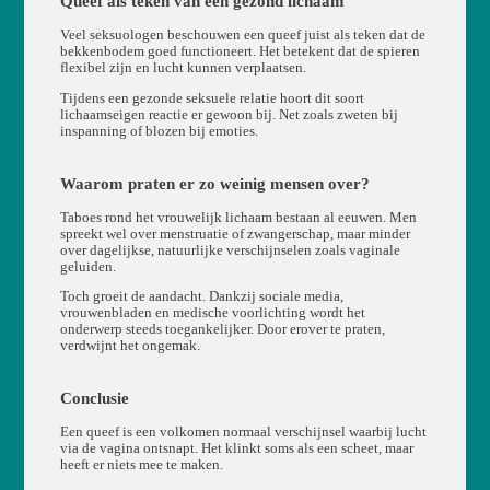
Queef als teken van een gezond lichaam
Veel seksuologen beschouwen een queef juist als teken dat de
bekkenbodem goed functioneert. Het betekent dat de spieren
flexibel zijn en lucht kunnen verplaatsen.
Tijdens een gezonde seksuele relatie hoort dit soort
lichaamseigen reactie er gewoon bij. Net zoals zweten bij
inspanning of blozen bij emoties.
Waarom praten er zo weinig mensen over?
Taboes rond het vrouwelijk lichaam bestaan al eeuwen. Men
spreekt wel over menstruatie of zwangerschap, maar minder
over dagelijkse, natuurlijke verschijnselen zoals vaginale
geluiden.
Toch groeit de aandacht. Dankzij sociale media,
vrouwenbladen en medische voorlichting wordt het
onderwerp steeds toegankelijker. Door erover te praten,
verdwijnt het ongemak.
Conclusie
Een queef is een volkomen normaal verschijnsel waarbij lucht
via de vagina ontsnapt. Het klinkt soms als een scheet, maar
heeft er niets mee te maken.