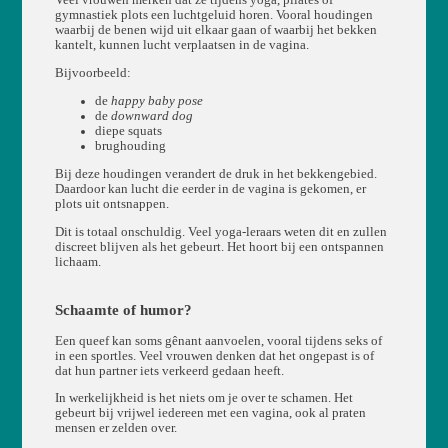
Veel vrouwen merken dat ze tijdens yoga, pilates of
gymnastiek plots een luchtgeluid horen. Vooral houdingen
waarbij de benen wijd uit elkaar gaan of waarbij het bekken
kantelt, kunnen lucht verplaatsen in de vagina.
Bijvoorbeeld:
de
happy baby pose
de
downward dog
diepe squats
brughouding
Bij deze houdingen verandert de druk in het bekkengebied.
Daardoor kan lucht die eerder in de vagina is gekomen, er
plots uit ontsnappen.
Dit is totaal onschuldig. Veel yoga-leraars weten dit en zullen
discreet blijven als het gebeurt. Het hoort bij een ontspannen
lichaam.
Schaamte of humor?
Een queef kan soms gênant aanvoelen, vooral tijdens seks of
in een sportles. Veel vrouwen denken dat het ongepast is of
dat hun partner iets verkeerd gedaan heeft.
In werkelijkheid is het niets om je over te schamen. Het
gebeurt bij vrijwel iedereen met een vagina, ook al praten
mensen er zelden over.