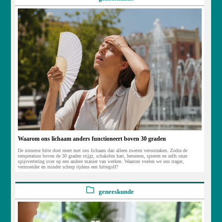
Waarom ons lichaam anders functioneert boven 30 graden
De zomerse hitte doet meer met ons lichaam dan alleen zweten veroorzaken. Zodra de
temperatuur boven de 30 graden stijgt, schakelen hart, hersenen, spieren en zelfs onze
spijsvertering over op een andere manier van werken. Waarom voelen we ons trager,
vermoeider en minder scherp tijdens een hittegolf?
geneeskunde