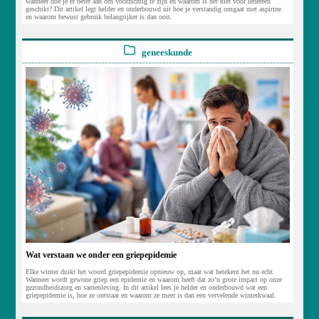
wanneer doe je er beter aan om voorzichtig te zijn en waarom is het niet voor iedereen
geschikt? Dit artikel legt helder en onderbouwd uit hoe je verstandig omgaat met aspirine
en waarom bewust gebruik belangrijker is dan ooit.
geneeskunde
Wat verstaan we onder een griepepidemie
Elke winter duikt het woord griepepidemie opnieuw op, maar wat betekent het nu echt.
Wanneer wordt gewone griep een epidemie en waarom heeft dat zo’n grote impact op onze
gezondheidszorg en samenleving. In dit artikel lees je helder en onderbouwd wat een
griepepidemie is, hoe ze ontstaat en waarom ze meer is dan een vervelende winterkwaal.