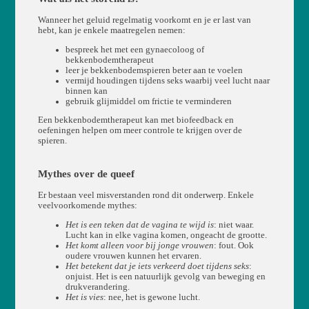
Wanneer het geluid regelmatig voorkomt en je er last van
hebt, kan je enkele maatregelen nemen:
bespreek het met een gynaecoloog of
bekkenbodemtherapeut
leer je bekkenbodemspieren beter aan te voelen
vermijd houdingen tijdens seks waarbij veel lucht naar
binnen kan
gebruik glijmiddel om frictie te verminderen
Een bekkenbodemtherapeut kan met biofeedback en
oefeningen helpen om meer controle te krijgen over de
spieren.
Mythes over de queef
Er bestaan veel misverstanden rond dit onderwerp. Enkele
veelvoorkomende mythes:
Het is een teken dat de vagina te wijd is
: niet waar.
Lucht kan in elke vagina komen, ongeacht de grootte.
Het komt alleen voor bij jonge vrouwen
: fout. Ook
oudere vrouwen kunnen het ervaren.
Het betekent dat je iets verkeerd doet tijdens seks
:
onjuist. Het is een natuurlijk gevolg van beweging en
drukverandering.
Het is vies
: nee, het is gewone lucht.