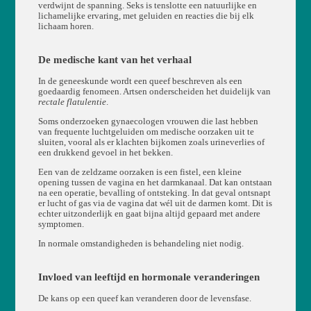
verdwijnt de spanning. Seks is tenslotte een natuurlijke en
lichamelijke ervaring, met geluiden en reacties die bij elk
lichaam horen.
De medische kant van het verhaal
In de geneeskunde wordt een queef beschreven als een
goedaardig fenomeen. Artsen onderscheiden het duidelijk van
rectale flatulentie
.
Soms onderzoeken gynaecologen vrouwen die last hebben
van frequente luchtgeluiden om medische oorzaken uit te
sluiten, vooral als er klachten bijkomen zoals urineverlies of
een drukkend gevoel in het bekken.
Een van de zeldzame oorzaken is een fistel, een kleine
opening tussen de vagina en het darmkanaal. Dat kan ontstaan
na een operatie, bevalling of ontsteking. In dat geval ontsnapt
er lucht of gas via de vagina dat wél uit de darmen komt. Dit is
echter uitzonderlijk en gaat bijna altijd gepaard met andere
symptomen.
In normale omstandigheden is behandeling niet nodig.
Invloed van leeftijd en hormonale veranderingen
De kans op een queef kan veranderen door de levensfase.