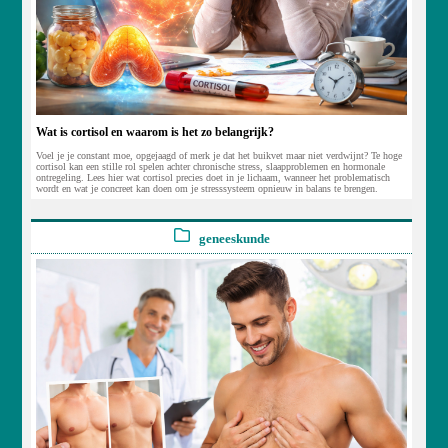
Wat is cortisol en waarom is het zo belangrijk?
Voel je je constant moe, opgejaagd of merk je dat het buikvet maar niet verdwijnt? Te hoge
cortisol kan een stille rol spelen achter chronische stress, slaapproblemen en hormonale
ontregeling. Lees hier wat cortisol precies doet in je lichaam, wanneer het problematisch
wordt en wat je concreet kan doen om je stresssysteem opnieuw in balans te brengen.
geneeskunde