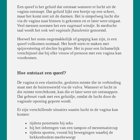
Een queef is het geluid dat ontstaat wanneer er lucht uit de
vagina ontsnapt. Dat geluid lijkt een beetje op een scheet,
maar het komt niet uit de darmen. Het is simpelweg lucht die
via de vagina naar binnen is gekomen en er later weer uitgaat.
Veel mensen noemen het een
vaginaal windje
. In medische
taal wordt het ook wel
vaginale flatulentie
genoemd.
Hoewel het soms ongemakkelijk of grappig kan zijn, is een
queef volkomen normaal. Het heeft niets te maken met
spijsvertering of slechte hygiëne. Het is puur een lichamelijk
verschijnsel dat bij elke vrouw of persoon met een vagina kan
voorkomen.
Hoe ontstaat een queef?
De vagina is een elastische, gesloten ruimte die in verbinding
staat met de buitenwereld via de vulva. Wanneer er lucht in
die ruimte terechtkomt, kan die er later weer uit ontsnappen.
Dat gebeurt vaak met een geluidje, omdat de lucht door de
vaginale opening geperst wordt.
Er zijn verschillende situaties waarin lucht in de vagina kan
komen:
tijdens penetratie bij seks
bij het inbrengen van een tampon of menstruatiecup
tijdens sporten, vooral bij bewegingen waarbij de
bekkenbodem meebeweegt