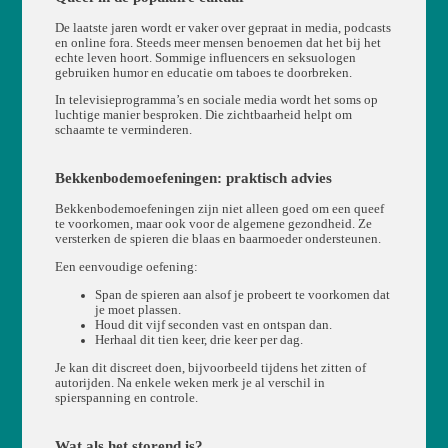
De laatste jaren wordt er vaker over gepraat in media, podcasts
en online fora. Steeds meer mensen benoemen dat het bij het
echte leven hoort. Sommige influencers en seksuologen
gebruiken humor en educatie om taboes te doorbreken.
In televisieprogramma’s en sociale media wordt het soms op
luchtige manier besproken. Die zichtbaarheid helpt om
schaamte te verminderen.
Bekkenbodemoefeningen: praktisch advies
Bekkenbodemoefeningen zijn niet alleen goed om een queef
te voorkomen, maar ook voor de algemene gezondheid. Ze
versterken de spieren die blaas en baarmoeder ondersteunen.
Een eenvoudige oefening:
Span de spieren aan alsof je probeert te voorkomen dat
je moet plassen.
Houd dit vijf seconden vast en ontspan dan.
Herhaal dit tien keer, drie keer per dag.
Je kan dit discreet doen, bijvoorbeeld tijdens het zitten of
autorijden. Na enkele weken merk je al verschil in
spierspanning en controle.
Wat als het storend is?