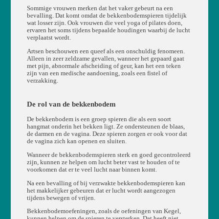
Sommige vrouwen merken dat het vaker gebeurt na een
bevalling. Dat komt omdat de bekkenbodemspieren tijdelijk
wat losser zijn. Ook vrouwen die veel yoga of pilates doen,
ervaren het soms tijdens bepaalde houdingen waarbij de lucht
verplaatst wordt.
Artsen beschouwen een queef als een onschuldig fenomeen.
Alleen in zeer zeldzame gevallen, wanneer het gepaard gaat
met pijn, abnormale afscheiding of geur, kan het een teken
zijn van een medische aandoening, zoals een fistel of
verzakking.
De rol van de bekkenbodem
De bekkenbodem is een groep spieren die als een soort
hangmat onderin het bekken ligt. Ze ondersteunen de blaas,
de darmen en de vagina. Deze spieren zorgen er ook voor dat
de vagina zich kan openen en sluiten.
Wanneer de bekkenbodemspieren sterk en goed gecontroleerd
zijn, kunnen ze helpen om lucht beter vast te houden of te
voorkomen dat er te veel lucht naar binnen komt.
Na een bevalling of bij verzwakte bekkenbodemspieren kan
het makkelijker gebeuren dat er lucht wordt aangezogen
tijdens bewegen of vrijen.
Bekkenbodemoefeningen, zoals de oefeningen van Kegel,
kunnen helpen om de spieren te versterken. Dat heeft niet