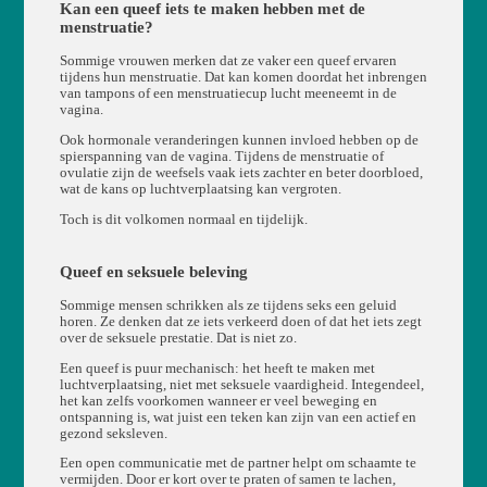
Kan een queef iets te maken hebben met de
menstruatie?
Sommige vrouwen merken dat ze vaker een queef ervaren
tijdens hun menstruatie. Dat kan komen doordat het inbrengen
van tampons of een menstruatiecup lucht meeneemt in de
vagina.
Ook hormonale veranderingen kunnen invloed hebben op de
spierspanning van de vagina. Tijdens de menstruatie of
ovulatie zijn de weefsels vaak iets zachter en beter doorbloed,
wat de kans op luchtverplaatsing kan vergroten.
Toch is dit volkomen normaal en tijdelijk.
Queef en seksuele beleving
Sommige mensen schrikken als ze tijdens seks een geluid
horen. Ze denken dat ze iets verkeerd doen of dat het iets zegt
over de seksuele prestatie. Dat is niet zo.
Een queef is puur mechanisch: het heeft te maken met
luchtverplaatsing, niet met seksuele vaardigheid. Integendeel,
het kan zelfs voorkomen wanneer er veel beweging en
ontspanning is, wat juist een teken kan zijn van een actief en
gezond seksleven.
Een open communicatie met de partner helpt om schaamte te
vermijden. Door er kort over te praten of samen te lachen,