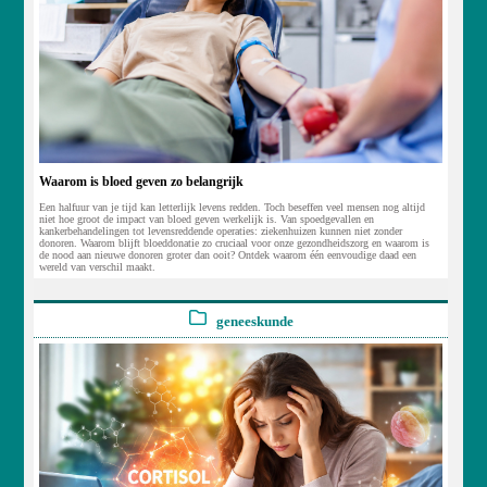
Waarom is bloed geven zo belangrijk
Een halfuur van je tijd kan letterlijk levens redden. Toch beseffen veel mensen nog altijd
niet hoe groot de impact van bloed geven werkelijk is. Van spoedgevallen en
kankerbehandelingen tot levensreddende operaties: ziekenhuizen kunnen niet zonder
donoren. Waarom blijft bloeddonatie zo cruciaal voor onze gezondheidszorg en waarom is
de nood aan nieuwe donoren groter dan ooit? Ontdek waarom één eenvoudige daad een
wereld van verschil maakt.
geneeskunde