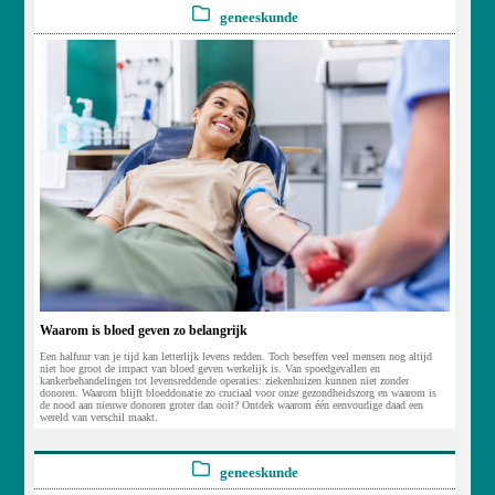
geneeskunde
Waarom is bloed geven zo belangrijk
Een halfuur van je tijd kan letterlijk levens redden. Toch beseffen veel mensen nog altijd
niet hoe groot de impact van bloed geven werkelijk is. Van spoedgevallen en
kankerbehandelingen tot levensreddende operaties: ziekenhuizen kunnen niet zonder
donoren. Waarom blijft bloeddonatie zo cruciaal voor onze gezondheidszorg en waarom is
de nood aan nieuwe donoren groter dan ooit? Ontdek waarom één eenvoudige daad een
wereld van verschil maakt.
geneeskunde