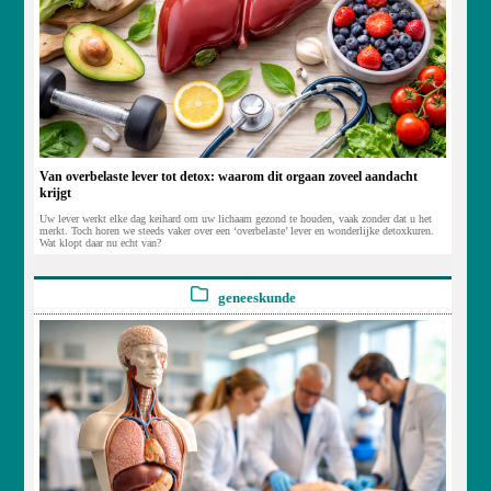
Van overbelaste lever tot detox: waarom dit orgaan zoveel aandacht
krijgt
Uw lever werkt elke dag keihard om uw lichaam gezond te houden, vaak zonder dat u het
merkt. Toch horen we steeds vaker over een ‘overbelaste’ lever en wonderlijke detoxkuren.
Wat klopt daar nu echt van?
geneeskunde