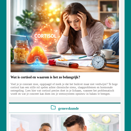
Wat is cortisol en waarom is het zo belangrijk?
Voel je je constant moe, opgejaagd of merk je dat het buikvet maar niet verdwijnt? Te hoge
cortisol kan een stille rol spelen achter chronische stress, slaapproblemen en hormonale
ontregeling. Lees hier wat cortisol precies doet in je lichaam, wanneer het problematisch
wordt en wat je concreet kan doen om je stresssysteem opnieuw in balans te brengen.
geneeskunde