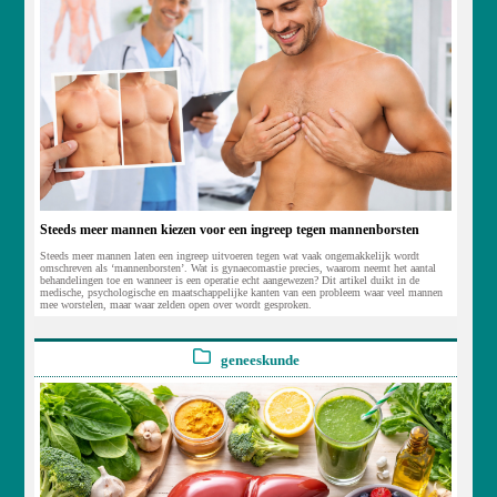
Steeds meer mannen kiezen voor een ingreep tegen mannenborsten
Steeds meer mannen laten een ingreep uitvoeren tegen wat vaak ongemakkelijk wordt
omschreven als ‘mannenborsten’. Wat is gynaecomastie precies, waarom neemt het aantal
behandelingen toe en wanneer is een operatie echt aangewezen? Dit artikel duikt in de
medische, psychologische en maatschappelijke kanten van een probleem waar veel mannen
mee worstelen, maar waar zelden open over wordt gesproken.
geneeskunde