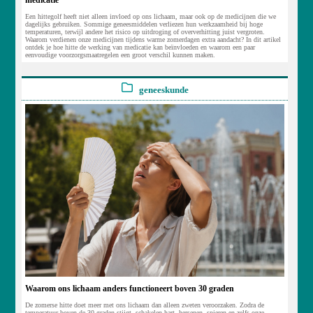
medicatie
Een hittegolf heeft niet alleen invloed op ons lichaam, maar ook op de medicijnen die we
dagelijks gebruiken. Sommige geneesmiddelen verliezen hun werkzaamheid bij hoge
temperaturen, terwijl andere het risico op uitdroging of oververhitting juist vergroten.
Waarom verdienen onze medicijnen tijdens warme zomerdagen extra aandacht? In dit artikel
ontdek je hoe hitte de werking van medicatie kan beïnvloeden en waarom een paar
eenvoudige voorzorgsmaatregelen een groot verschil kunnen maken.
geneeskunde
Waarom ons lichaam anders functioneert boven 30 graden
De zomerse hitte doet meer met ons lichaam dan alleen zweten veroorzaken. Zodra de
temperatuur boven de 30 graden stijgt, schakelen hart, hersenen, spieren en zelfs onze