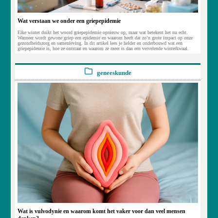
Wat verstaan we onder een griepepidemie
Elke winter duikt het woord griepepidemie opnieuw op, maar wat betekent het nu echt.
Wanneer wordt gewone griep een epidemie en waarom heeft dat zo’n grote impact op onze
gezondheidszorg en samenleving. In dit artikel lees je helder en onderbouwd wat een
griepepidemie is, hoe ze ontstaat en waarom ze meer is dan een vervelende winterkwaal.
geneeskunde
Wat is vulvodynie en waarom komt het vaker voor dan veel mensen