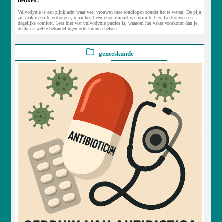
denken?
Vulvodynie is een pijnklacht waar veel vrouwen mee rondlopen zonder het te weten. De pijn
zit vaak in stilte verborgen, maar heeft een grote impact op intimiteit, zelfvertrouwen en
dagelijks comfort. Lees hier wat vulvodynie precies is, waarom het vaker voorkomt dan je
denkt en welke behandelingen echt kunnen helpen.
geneeskunde