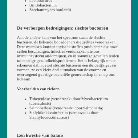
Lactobacillus
Bifidobacterium
Saccharomyces boulardii
De verborgen bedreigingen: slechte bacteriën
Aan de andere kant van het spectrum staan de slechte
bacteriën, de bekende boosdoeners die ziektes veroorzaken.
Deze microben kunnen toxische stoffen produceren die onze
cellen beschadigen, infecties veroorzaken die ons
immuunsysteem ondermijnen, en in sommige gevallen leiden
tot ernstige gezondheidsproblemen. Het is belangrijk om te
erkennen dat, hoewel slechte bacteriën een duidelijk gevaar
vormen, ze een klein deel uitmaken van de enorme en
overwegend gunstige bacteriële gemeenschap in en op ons
lichaam.
Voorbeelden van ziekten
Tuberculose (veroorzaakt door Mycobacterium
tuberculosis)
Salmonellose (veroorzaakt door Salmonella)
Stafylokokkeninfecties (veroorzaakt door
Staphylococcus aureus)
Een kwestie van balans