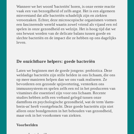
Wanneer we het woord 'bacteriën' horen, is onze eerste reactie
vaak een van bezorgdheid of zelfs angst. Het is een algemeen
misverstand dat alle bacteriën schadelijk zijn en ziekten
veroorzaken. Echter, deze microscopische organismen vormen
een fascinerende wereld waarin zowel vriend als vijand een rol
spelen in onze gezondheid en welzijn. Het is hoog tijd dat we
ons bewust worden van de delicate balans tussen goede en
slechte bacteriën en de impact die ze hebben op ons dagelijks
leven.
De onzichtbare helpers: goede bacteriën
Laten we beginnen met de goede jongens: probiotica. Deze
weldadige bacteriën zijn stille helden in ons lichaam, die ons
op meer manieren helpen dan we ons vaak realiseren. Ze
bevorderen een gezonde spijsvertering, versterken ons
immuunsysteem en spelen zelfs een rol in het produceren van
vitamines die essentieel zijn voor ons lichaam. Recente
studies hebben zelfs een verband gelegd tussen onze
darmflora en psychologische gezondheid, wat de term 'darm-
brein-as' heeft voortgebracht. Deze goede bacteriën zijn niet
alleen onze bondgenoten in het behouden van gezondheid,
maar ook in het voorkomen van ziekten.
Voorbeelden