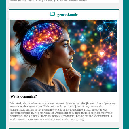
toekomst van medische zorg dichterbij is dan veel mensen denken.
geneeskunde
Wat is dopamine?
Wat maakt dat je telkens opnieuw naar je smartphone grijpt, uitkijkt naar likes of plots een
enorme motivatieboost voelt? Het antwoord ligt vaak bij dopamine, een van de
belangrijkste stoffen in het menselijke brein. In dit uitgebreide artikel ontdek je wat
dopamine precies is, hoe het werkt en waarom het zo’n grote invloed heeft op motivatie,
verslaving, sociale media, focus en mentale gezondheid. Een helder en wetenschappelijk
onderbouwd verhaal over de chemische motor achter ons gedrag.