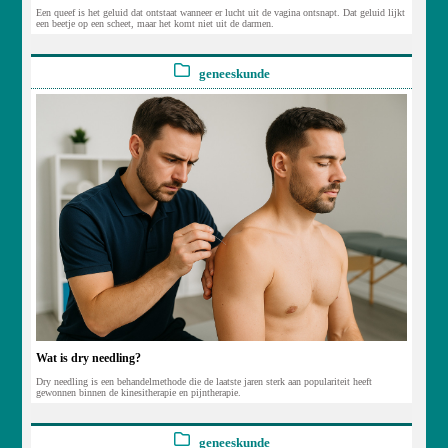
Een queef is het geluid dat ontstaat wanneer er lucht uit de vagina ontsnapt. Dat geluid lijkt
een beetje op een scheet, maar het komt niet uit de darmen.
geneeskunde
Wat is dry needling?
Dry needling is een behandelmethode die de laatste jaren sterk aan populariteit heeft
gewonnen binnen de kinesitherapie en pijntherapie.
geneeskunde