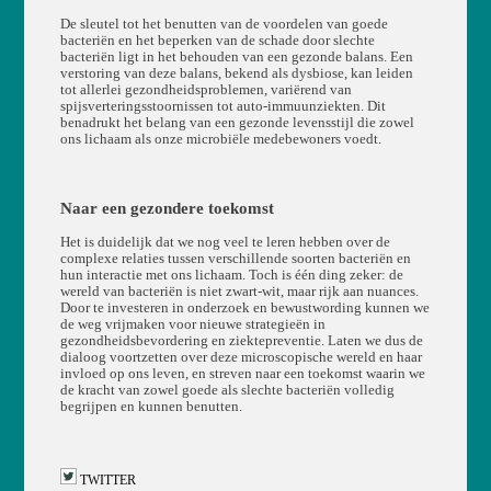
De sleutel tot het benutten van de voordelen van goede
bacteriën en het beperken van de schade door slechte
bacteriën ligt in het behouden van een gezonde balans. Een
verstoring van deze balans, bekend als dysbiose, kan leiden
tot allerlei gezondheidsproblemen, variërend van
spijsverteringsstoornissen tot auto-immuunziekten. Dit
benadrukt het belang van een gezonde levensstijl die zowel
ons lichaam als onze microbiële medebewoners voedt.
Naar een gezondere toekomst
Het is duidelijk dat we nog veel te leren hebben over de
complexe relaties tussen verschillende soorten bacteriën en
hun interactie met ons lichaam. Toch is één ding zeker: de
wereld van bacteriën is niet zwart-wit, maar rijk aan nuances.
Door te investeren in onderzoek en bewustwording kunnen we
de weg vrijmaken voor nieuwe strategieën in
gezondheidsbevordering en ziektepreventie. Laten we dus de
dialoog voortzetten over deze microscopische wereld en haar
invloed op ons leven, en streven naar een toekomst waarin we
de kracht van zowel goede als slechte bacteriën volledig
begrijpen en kunnen benutten.
TWITTER