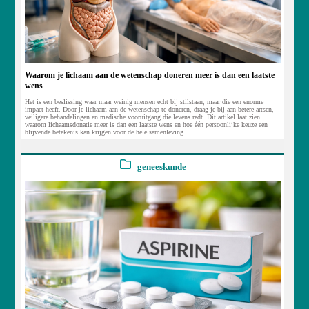
Waarom je lichaam aan de wetenschap doneren meer is dan een laatste
wens
Het is een beslissing waar maar weinig mensen echt bij stilstaan, maar die een enorme
impact heeft. Door je lichaam aan de wetenschap te doneren, draag je bij aan betere artsen,
veiligere behandelingen en medische vooruitgang die levens redt. Dit artikel laat zien
waarom lichaamsdonatie meer is dan een laatste wens en hoe één persoonlijke keuze een
blijvende betekenis kan krijgen voor de hele samenleving.
geneeskunde