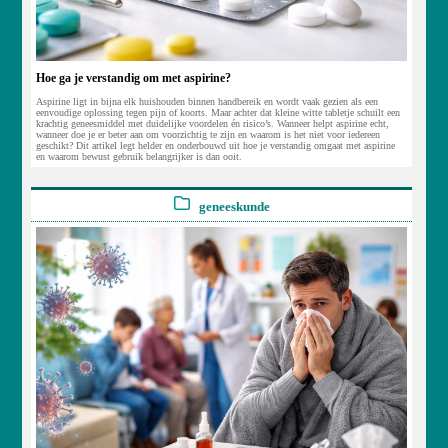
Hoe ga je verstandig om met aspirine?
Aspirine ligt in bijna elk huishouden binnen handbereik en wordt vaak gezien als een
eenvoudige oplossing tegen pijn of koorts. Maar achter dat kleine witte tabletje schuilt een
krachtig geneesmiddel met duidelijke voordelen én risico’s. Wanneer helpt aspirine echt,
wanneer doe je er beter aan om voorzichtig te zijn en waarom is het niet voor iedereen
geschikt? Dit artikel legt helder en onderbouwd uit hoe je verstandig omgaat met aspirine
en waarom bewust gebruik belangrijker is dan ooit.
geneeskunde