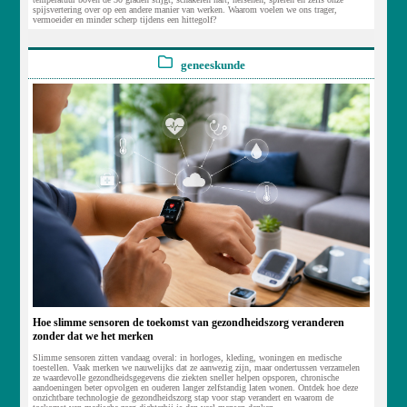
spijsvertering over op een andere manier van werken. Waarom voelen we ons trager,
vermoeider en minder scherp tijdens een hittegolf?
geneeskunde
Hoe slimme sensoren de toekomst van gezondheidszorg veranderen
zonder dat we het merken
Slimme sensoren zitten vandaag overal: in horloges, kleding, woningen en medische
toestellen. Vaak merken we nauwelijks dat ze aanwezig zijn, maar ondertussen verzamelen
ze waardevolle gezondheidsgegevens die ziekten sneller helpen opsporen, chronische
aandoeningen beter opvolgen en ouderen langer zelfstandig laten wonen. Ontdek hoe deze
onzichtbare technologie de gezondheidszorg stap voor stap verandert en waarom de