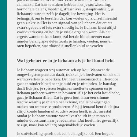
aanmaakt. Dat kan te maken hebben met je stofwisseling,
hormonale balans, voeding, stressniveau, slaapkwaliteit, je
lichaamsbouw en zelfs je dagelijkse beweging. Het is
belangrijk om te beseffen dat kou voelen op zichzelf meestal
geen ziekte is. Het is een signaal van je lichaam dat er iets
extra’s gebeurt of iets extra’s nodig is. Je lichaam kiest altijd
voor overleving en houdt je vitale organen warm. Als het
ergens warmte te kort komt, zal het de bloedtoevoer naar
minder belangrijke delen zoals je handen, voeten, neus en
oren beperken, waardoor die sneller koud aanvoelen.
Wat gebeurt er in je lichaam als je het koud hebt
Je lichaam reageert vrij automatisch op kou. Wanneer de
omgevingstemperatuur daalt, trekken je bloedvaten samen om
warmteverlies te beperken. Dat heet vasoconstrictie. Hierdoor
gaat er minder bloed naar je huid en je uiteinden. Je hartslag
daalt lichtjes, je spieren beginnen sneller te spannen en je
lichaam probeert warmte te bewaren. Als je het echt koud hebt,
gaat je lichaam rillen. Dat is geen fout, maar een slimme
reactie waarbij je spieren heel kleine, snelle bewegingen
maken om warmte te produceren. Als jij iemand bent die bijna
altijd koude handen of koude voeten heeft, is dat meestal
omdat je lichaam warmte vooral vasthoudt in je romp en
minder doorstuurt naar je ledematen. Dat hoeft niet gevaarlijk
te zijn, maar kan wel erg ongemakkelijk voelen.
Je stofwisseling speelt ook een belangrijke rol. Een hogere