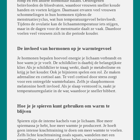
romp en een andere hormonale balans. Oestrogenen
beïnvloeden de bloedvaten, waardoor vrouwen sneller koude
handen en voeten krijgen. Daarnaast ervaren veel vrouwen
schommelingen in hun hormonen tijdens de
menstruatiecyclus, wat hun temperatuurgevoel beïnvloedt.
Tijdens de ovulatie kan de lichaamstemperatuur iets stijgen,
maar in de dagen voor de menstruatie daalt ze vaak. Daardoor
voelen veel vrouwen zich in die periode kouder.
De invloed van hormonen op je warmtegevoel
Je hormonen bepalen hoeveel energie je lichaam verbrandt en
hoe warm je je voelt. De schildklier is daarbij de belangrijkste
klier. Als je schildklier te traag werkt, daalt je metabolisme en
krijg je het kouder. Ook je bijnieren spelen een rol. Ze maken
adrenaline en cortisol aan. Te veel cortisol door stress zorgt
voor een ontregelde warmtebalans. Zelfs je slaaphormoon
melatonine heeft invloed. Als je slaap verstoord is, raakt je
temperatuurregulatie in de war, waardoor je sneller bibbert.
Hoe je je spieren kunt gebruiken om warm te
blijven
Spieren zijn de interne kachels van je lichaam. Hoe meer
spiermassa je hebt, hoe meer warmte je produceert. Je hoeft
geen intense krachttraining te doen om meer warmte te voelen.
Zelfs lichte krachttraining zoals squats, wandelen met een
versnelling, traplopen of fietsen helpt om je spieren te