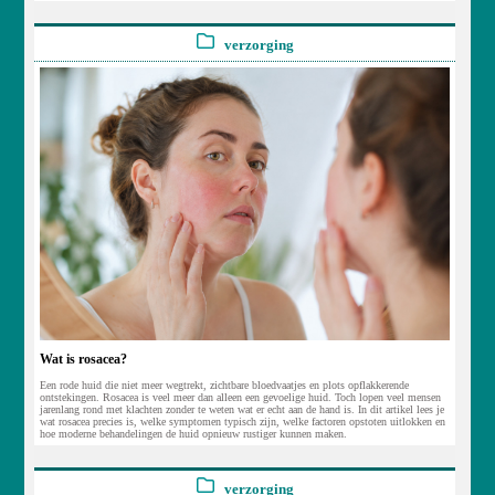
verzorging
Wat is rosacea?
Een rode huid die niet meer wegtrekt, zichtbare bloedvaatjes en plots opflakkerende
ontstekingen. Rosacea is veel meer dan alleen een gevoelige huid. Toch lopen veel mensen
jarenlang rond met klachten zonder te weten wat er echt aan de hand is. In dit artikel lees je
wat rosacea precies is, welke symptomen typisch zijn, welke factoren opstoten uitlokken en
hoe moderne behandelingen de huid opnieuw rustiger kunnen maken.
verzorging