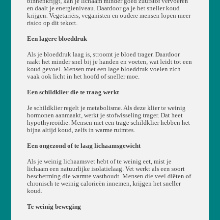
binnenkrijgt, kan je lichaam minder goed zuurstof vervoeren
en daalt je energieniveau. Daardoor ga je het sneller koud
krijgen. Vegetariërs, veganisten en oudere mensen lopen meer
risico op dit tekort.
Een lagere bloeddruk
Als je bloeddruk laag is, stroomt je bloed trager. Daardoor
raakt het minder snel bij je handen en voeten, wat leidt tot een
koud gevoel. Mensen met een lage bloeddruk voelen zich
vaak ook licht in het hoofd of sneller moe.
Een schildklier die te traag werkt
Je schildklier regelt je metabolisme. Als deze klier te weinig
hormonen aanmaakt, werkt je stofwisseling trager. Dat heet
hypothyreoïdie. Mensen met een trage schildklier hebben het
bijna altijd koud, zelfs in warme ruimtes.
Een ongezond of te laag lichaamsgewicht
Als je weinig lichaamsvet hebt of te weinig eet, mist je
lichaam een natuurlijke isolatielaag. Vet werkt als een soort
bescherming die warmte vasthoudt. Mensen die veel diëten of
chronisch te weinig calorieën innemen, krijgen het sneller
koud.
Te weinig beweging