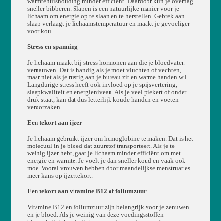
warmtehuishouding minder efficiënt. Daardoor kun je overdag
sneller bibberen. Slapen is een natuurlijke manier voor je
lichaam om energie op te slaan en te herstellen. Gebrek aan
slaap verlaagt je lichaamstemperatuur en maakt je gevoeliger
voor kou.
Stress en spanning
Je lichaam maakt bij stress hormonen aan die je bloedvaten
vernauwen. Dat is handig als je moet vluchten of vechten,
maar niet als je rustig aan je bureau zit en warme handen wil.
Langdurige stress heeft ook invloed op je spijsvertering,
slaapkwaliteit en energieniveau. Als je veel piekert of onder
druk staat, kan dat dus letterlijk koude handen en voeten
veroorzaken.
Een tekort aan ijzer
Je lichaam gebruikt ijzer om hemoglobine te maken. Dat is het
molecuul in je bloed dat zuurstof transporteert. Als je te
weinig ijzer hebt, gaat je lichaam minder efficiënt om met
energie en warmte. Je voelt je dan sneller koud en vaak ook
moe. Vooral vrouwen hebben door maandelijkse menstruaties
meer kans op ijzertekort.
Een tekort aan vitamine B12 of foliumzuur
Vitamine B12 en foliumzuur zijn belangrijk voor je zenuwen
en je bloed. Als je weinig van deze voedingsstoffen