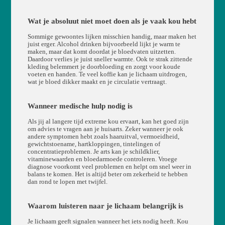
Wat je absoluut niet moet doen als je vaak kou hebt
Sommige gewoontes lijken misschien handig, maar maken het
juist erger. Alcohol drinken bijvoorbeeld lijkt je warm te
maken, maar dat komt doordat je bloedvaten uitzetten.
Daardoor verlies je juist sneller warmte. Ook te strak zittende
kleding belemmert je doorbloeding en zorgt voor koude
voeten en handen. Te veel koffie kan je lichaam uitdrogen,
wat je bloed dikker maakt en je circulatie vertraagt.
Wanneer medische hulp nodig is
Als jij al langere tijd extreme kou ervaart, kan het goed zijn
om advies te vragen aan je huisarts. Zeker wanneer je ook
andere symptomen hebt zoals haaruitval, vermoeidheid,
gewichtstoename, hartkloppingen, tintelingen of
concentratieproblemen. Je arts kan je schildklier,
vitaminewaarden en bloedarmoede controleren. Vroege
diagnose voorkomt veel problemen en helpt om snel weer in
balans te komen. Het is altijd beter om zekerheid te hebben
dan rond te lopen met twijfel.
Waarom luisteren naar je lichaam belangrijk is
Je lichaam geeft signalen wanneer het iets nodig heeft. Kou