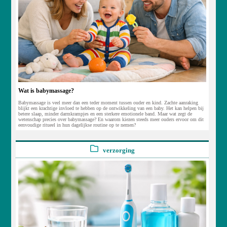
Wat is babymassage?
Babymassage is veel meer dan een teder moment tussen ouder en kind. Zachte aanraking
blijkt een krachtige invloed te hebben op de ontwikkeling van een baby. Het kan helpen bij
betere slaap, minder darmkrampjes en een sterkere emotionele band. Maar wat zegt de
wetenschap precies over babymassage? En waarom kiezen steeds meer ouders ervoor om dit
eenvoudige ritueel in hun dagelijkse routine op te nemen?
verzorging