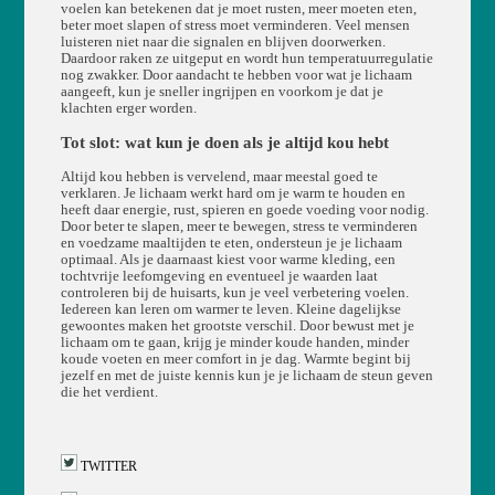
voelen kan betekenen dat je moet rusten, meer moeten eten,
beter moet slapen of stress moet verminderen. Veel mensen
luisteren niet naar die signalen en blijven doorwerken.
Daardoor raken ze uitgeput en wordt hun temperatuurregulatie
nog zwakker. Door aandacht te hebben voor wat je lichaam
aangeeft, kun je sneller ingrijpen en voorkom je dat je
klachten erger worden.
Tot slot: wat kun je doen als je altijd kou hebt
Altijd kou hebben is vervelend, maar meestal goed te
verklaren. Je lichaam werkt hard om je warm te houden en
heeft daar energie, rust, spieren en goede voeding voor nodig.
Door beter te slapen, meer te bewegen, stress te verminderen
en voedzame maaltijden te eten, ondersteun je je lichaam
optimaal. Als je daarnaast kiest voor warme kleding, een
tochtvrije leefomgeving en eventueel je waarden laat
controleren bij de huisarts, kun je veel verbetering voelen.
Iedereen kan leren om warmer te leven. Kleine dagelijkse
gewoontes maken het grootste verschil. Door bewust met je
lichaam om te gaan, krijg je minder koude handen, minder
koude voeten en meer comfort in je dag. Warmte begint bij
jezelf en met de juiste kennis kun je je lichaam de steun geven
die het verdient.
TWITTER