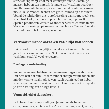
stofwisseling zorgt voor meer warmteproductie. Sommige
mensen hebben een natuurlijk lagere stofwisseling waardoor
hun lichaam minder energie verbrandt en dus minder warmte
maakt. Je hormonen hebben een grote invloed op dat proces.
Vooral de schildklier, die je stofwisseling aanstuurt, speelt een
sleutelrol. Ook je spieren bepalen hoe warm jij je voelt.
Spieren produceren warmte wanneer ze werken en zelfs in rust.
Mensen met weinig spiermassa hebben het sneller koud omdat
ze minder warmte kunnen genereren.
Veelvoorkomende oorzaken van altijd kou hebben
Het is goed om de mogelijke oorzaken te kennen zodat je
gericht iets kunt veranderen. Niet elke oorzaak is ernstig en
vaak kun je zelf al veel verbeteren.
Een lagere stofwisseling
Sommige mensen hebben van nature een trager metabolisme.
Dat betekent dat hun lichaam minder energie verbrandt en dus
minder warmte maakt. Als je van jezelf weinig eetlust hebt,
weinig spiermassa of vaak moe bent, kan dit een teken zijn dat
je stofwisseling aan de lage kant is.
Vermoeidheid of slaaptekort
Je lichaam heeft slaap nodig om je hormonale balans en
energieniveau goed te regelen. Als je te weinig slaapt, werkt je