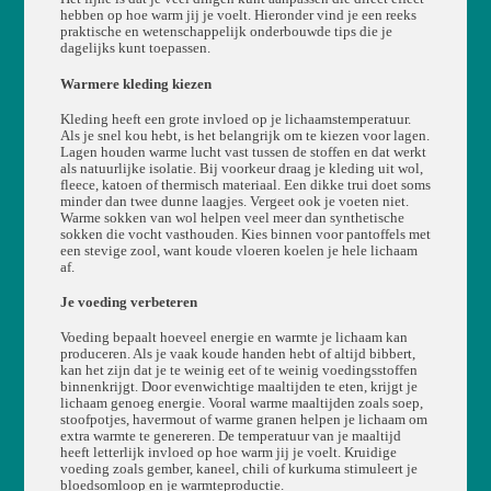
hebben op hoe warm jij je voelt. Hieronder vind je een reeks
praktische en wetenschappelijk onderbouwde tips die je
dagelijks kunt toepassen.
Warmere kleding kiezen
Kleding heeft een grote invloed op je lichaamstemperatuur.
Als je snel kou hebt, is het belangrijk om te kiezen voor lagen.
Lagen houden warme lucht vast tussen de stoffen en dat werkt
als natuurlijke isolatie. Bij voorkeur draag je kleding uit wol,
fleece, katoen of thermisch materiaal. Een dikke trui doet soms
minder dan twee dunne laagjes. Vergeet ook je voeten niet.
Warme sokken van wol helpen veel meer dan synthetische
sokken die vocht vasthouden. Kies binnen voor pantoffels met
een stevige zool, want koude vloeren koelen je hele lichaam
af.
Je voeding verbeteren
Voeding bepaalt hoeveel energie en warmte je lichaam kan
produceren. Als je vaak koude handen hebt of altijd bibbert,
kan het zijn dat je te weinig eet of te weinig voedingsstoffen
binnenkrijgt. Door evenwichtige maaltijden te eten, krijgt je
lichaam genoeg energie. Vooral warme maaltijden zoals soep,
stoofpotjes, havermout of warme granen helpen je lichaam om
extra warmte te genereren. De temperatuur van je maaltijd
heeft letterlijk invloed op hoe warm jij je voelt. Kruidige
voeding zoals gember, kaneel, chili of kurkuma stimuleert je
bloedsomloop en je warmteproductie.