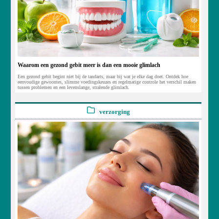
Waarom een gezond gebit meer is dan een mooie glimlach
Een gezond gebit begint niet bij de tandarts, maar bij wat je elke dag doet. Ontdek hoe
eenvoudige gewoontes, slimme voedingskeuzes en regelmatige controle het verschil maken
tussen problemen en een levenslange, stralende glimlach.
verzorging