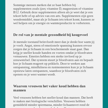
Sommige mensen merken dat ze baat hebben bij
supplementen zoals ijzer, vitamine D, magnesium of vitamine
B12. Gebruik deze supplementen alleen als je weet dat je een
tekort hebt of op advies van een arts. Supplementen zijn geen
wondermiddel, maar als je lichaam iets tekort komt, kunnen ze
wel helpen om je energie en warmteproductie te verbeteren.
De rol van je mentale gezondheid bij kougevoel
Je mentale toestand beïnvloedt meer dan je denkt hoe warm jij
je voelt. Angst, stress of emotionele spanning kunnen ervoor
zorgen dat je lichaam in een beschermende staat gaat. Dan
krijg je sneller koude handen en voeten omdat je bloedvaten
vernauwen. Emoties hebben een sterke invloed op je
zenuwstelsel. Dat systeem stuurt je bloedvaten aan en bepaalt
hoe je lichaam reageert op prikkels. Door te werken aan
ontspanning, mindfulness en rustmomenten kun je je lichaam
opnieuw laten ontspannen, waardoor je bloedvaten zich
openen en je weer warmer wordt.
Waarom vrouwen het vaker koud hebben dan
mannen
Veel vrouwen hebben het sneller koud dan mannen. Dat heeft
te maken met biologische verschillen. Vrouwen hebben
gemiddeld minder spiermassa, minder lichaamsvet rond de