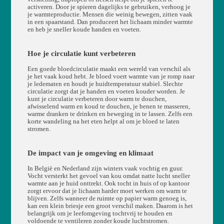
activeren. Door je spieren dagelijks te gebruiken, verhoog je
je warmteproductie. Mensen die weinig bewegen, zitten vaak
in een spaarstand. Dan produceert het lichaam minder warmte
en heb je sneller koude handen en voeten.
Hoe je circulatie kunt verbeteren
Een goede bloedcirculatie maakt een wereld van verschil als
je het vaak koud hebt. Je bloed voert warmte van je romp naar
je ledematen en houdt je huidtemperatuur stabiel. Slechte
circulatie zorgt dat je handen en voeten kouder worden. Je
kunt je circulatie verbeteren door warm te douchen,
afwisselend warm en koud te douchen, je benen te masseren,
warme dranken te drinken en beweging in te lassen. Zelfs een
korte wandeling na het eten helpt al om je bloed te laten
stromen.
De impact van je omgeving en klimaat
In België en Nederland zijn winters vaak vochtig en guur.
Vocht versterkt het gevoel van kou omdat natte lucht sneller
warmte aan je huid onttrekt. Ook tocht in huis of op kantoor
zorgt ervoor dat je lichaam harder moet werken om warm te
blijven. Zelfs wanneer de ruimte op papier warm genoeg is,
kan een klein briesje een groot verschil maken. Daarom is het
belangrijk om je leefomgeving tochtvrij te houden en
voldoende te ventileren zonder koude luchtstromen.