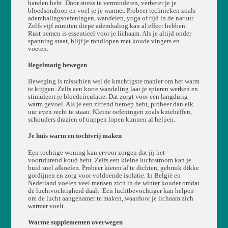
handen hebt. Door stress te verminderen, verbeter je je
bloedsomloop en voel je je warmer. Probeer technieken zoals
ademhalingsoefeningen, wandelen, yoga of tijd in de natuur.
Zelfs vijf minuten diepe ademhaling kan al effect hebben.
Rust nemen is essentieel voor je lichaam. Als je altijd onder
spanning staat, blijf je rondlopen met koude vingers en
voeten.
Regelmatig bewegen
Beweging is misschien wel de krachtigste manier om het warm
te krijgen. Zelfs een korte wandeling laat je spieren werken en
stimuleert je bloedcirculatie. Dat zorgt voor een langdurig
warm gevoel. Als je een zittend beroep hebt, probeer dan elk
uur even recht te staan. Kleine oefeningen zoals knieheffen,
schouders draaien of trappen lopen kunnen al helpen.
Je huis warm en tochtvrij maken
Een tochtige woning kan ervoor zorgen dat jij het
voortdurend koud hebt. Zelfs een kleine luchtstroom kan je
huid snel afkoelen. Probeer kieren af te dichten, gebruik dikke
gordijnen en zorg voor voldoende isolatie. In België en
Nederland voelen veel mensen zich in de winter kouder omdat
de luchtvochtigheid daalt. Een luchtbevochtiger kan helpen
om de lucht aangenamer te maken, waardoor je lichaam zich
warmer voelt.
Warme supplementen overwegen