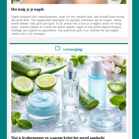
Hoe knip je je nagels
Nagels knippen lijkt vanzelfsprekend, maar wie het verkeerd doet, kan zichzelf meer kwaad
dan goed doen. Van ingegroeide teennagels tot pijnlijke scheurtjes aan de vingers, kleine
fouten hebben vaak grote gevolgen. In dit artikel lees je hoe je je nagels correct en veilig
knipt, waarom handen en voeten een andere aanpak vragen en hoe goede nagelverzorging
bijdraagt aan hygiëne en gezondheid. Een praktische gids voor iedereen die zijn nagels
zonder risico wil verzorgen.
verzorging
Wat is hyaluronzuur en waarom krijgt het zoveel aandacht