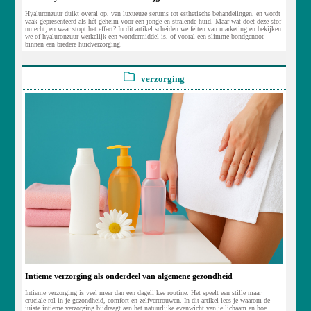
Hyaluronzuur duikt overal op, van luxueuze serums tot esthetische behandelingen, en wordt
vaak gepresenteerd als hét geheim voor een jonge en stralende huid. Maar wat doet deze stof
nu echt, en waar stopt het effect? In dit artikel scheiden we feiten van marketing en bekijken
we of hyaluronzuur werkelijk een wondermiddel is, of vooral een slimme bondgenoot
binnen een bredere huidverzorging.
verzorging
Intieme verzorging als onderdeel van algemene gezondheid
Intieme verzorging is veel meer dan een dagelijkse routine. Het speelt een stille maar
cruciale rol in je gezondheid, comfort en zelfvertrouwen. In dit artikel lees je waarom de
juiste intieme verzorging bijdraagt aan het natuurlijke evenwicht van je lichaam en hoe