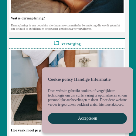
Wat is dermaplaning?
Dermaplaning is een populaire niet-invasieve cosmetische behandeling die wordt gebruikt
om de huid te exfoliëren en ongewenst gezichtshaar te verwijderen.
verzorging
Cookie policy Handige Informatie
Deze website gebruikt cookies of vergelijkbare
technologie om uw surfervaring te optimaliseren en om
persoonlijke aanbevelingen te doen. Door deze website
verder te gebruiken verklaart u zich hiermee akkoord.
Accepteren
Hoe vaak moet je je wassen?