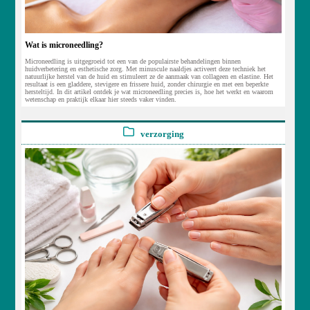
Wat is microneedling?
Microneedling is uitgegroeid tot een van de populairste behandelingen binnen
huidverbetering en esthetische zorg. Met minuscule naaldjes activeert deze techniek het
natuurlijke herstel van de huid en stimuleert ze de aanmaak van collageen en elastine. Het
resultaat is een gladdere, stevigere en frissere huid, zonder chirurgie en met een beperkte
hersteltijd. In dit artikel ontdek je wat microneedling precies is, hoe het werkt en waarom
wetenschap en praktijk elkaar hier steeds vaker vinden.
verzorging