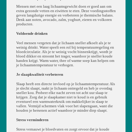
Mensen met een laag lichaamsgewicht doen er goed aan om
extra gezonde vetten en eiwitten te eten. Deze voedingsstoffen
geven langdurige energie en verbeteren je thermische balans.
Denk aan noten, avocado, zalm, yoghurt, eieren en volkoren
producten.
Voldoende drinken
Veel mensen vergeten dat je lichaam sneller afkoelt als je te
weinig drinkt. Water speelt een rol bij temperatuurregeling en
bloedcirculatie. Als je te weinig vocht binnenkrijgt, wordt je
bloed dikker en stroomt het trager, waardoor je sneller koude
handen krijgt. Warm water, thee of warme soep kan helpen om
je lichaamstemperatuur te verhogen.
Je slaapkwaliteit verbeteren
Slaap heeft een directe invloed op je lichaamstemperatuur. Als
je slecht slaapt, raakt je lichaam ontregeld en heb je overdag
sneller kou. Probeer elke nacht zeven tot acht uur slaap te
krijgen. Zorg dat je slaapkamer niet te koud is en gebruik
eventueel een warmwaterkruik om makkelijker in slaap te
vallen. Vermijd schermen vlak voor het slapengaan, want die
houden je hersenen actief waardoor je minder diep slaapt.
Stress verminderen
Stress vernauwt je bloedvaten en zorgt ervoor dat je koude