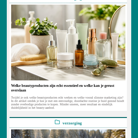
Welke beautyproducten zijn echt essentieel en welke kan je gerust
overslaan
Twijfel je ook welke beautyproducten echt werken en welke vooral slimme marketing zijn?
In dit artikel ontdek je hoe je met een eenvoudige, doordachte routine je huid gezond houdt
zonder overbodige producten te kopen. Minder smeren, meer resultaat en eindelijk
duidelijkheid in het beauty-aanbod.
verzorging