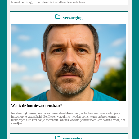
bewuste zelfzorg je levenskwaliteit merkbaar kan verbeteren.
verzorging
Wat is de functie van neushaar?
Neushaar lijkt misschien banaal, maar deze kleine haartjes hebben een onverwacht grote
impact op je gezondheid. Ze filteren vervuiling, houden pollen tegen en beschermen je
luchtwegen elke keer dat je ademhaalt. Ontdek waarom je beter twee keer nadenkt voor je ze
verwijdert.
verzorging