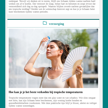
ondergaat. Terwijl wij denken uit te rusten, blijft ons lichaam tijdens warme nachten hard
werken om af te koelen. Dat verstoort de slaap, belast hart en hersenen en zorgt ervoor dat
vermoeidheid zich dag na dag opstapelt. Waarom blijken zwoele nachten gevaarlijker dan
een tropische middag? Ontdek wat de wetenschap hierover zegt en hoe je je lichaam beter
kunt beschermen tijdens warme periodes.
verzorging
Hoe kan je je het beste verkoelen bij tropische temperaturen
Tropische temperaturen vragen meer dan een glas water en wat schaduw. Wie slim omgaat
met hitte, kan zijn lichaam beter beschermen, zijn woning koeler houden en
gezondheidsklachten voorkomen. Met deze praktische tips blijf je frisser, alerter en veiliger
tijdens warme zomerdagen.