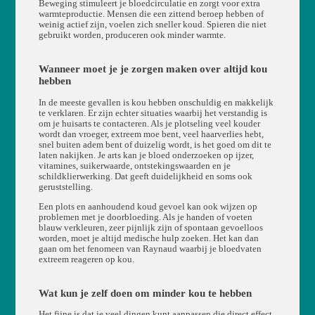
Beweging stimuleert je bloedcirculatie en zorgt voor extra
warmteproductie. Mensen die een zittend beroep hebben of
weinig actief zijn, voelen zich sneller koud. Spieren die niet
gebruikt worden, produceren ook minder warmte.
Wanneer moet je je zorgen maken over altijd kou
hebben
In de meeste gevallen is kou hebben onschuldig en makkelijk
te verklaren. Er zijn echter situaties waarbij het verstandig is
om je huisarts te contacteren. Als je plotseling veel kouder
wordt dan vroeger, extreem moe bent, veel haarverlies hebt,
snel buiten adem bent of duizelig wordt, is het goed om dit te
laten nakijken. Je arts kan je bloed onderzoeken op ijzer,
vitamines, suikerwaarde, ontstekingswaarden en je
schildklierwerking. Dat geeft duidelijkheid en soms ook
geruststelling.
Een plots en aanhoudend koud gevoel kan ook wijzen op
problemen met je doorbloeding. Als je handen of voeten
blauw verkleuren, zeer pijnlijk zijn of spontaan gevoelloos
worden, moet je altijd medische hulp zoeken. Het kan dan
gaan om het fenomeen van Raynaud waarbij je bloedvaten
extreem reageren op kou.
Wat kun je zelf doen om minder kou te hebben
Het fijne is dat je veel dingen kunt aanpassen die direct effect