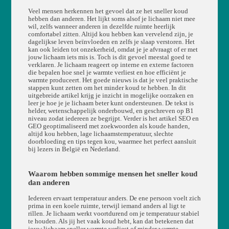
Veel mensen herkennen het gevoel dat ze het sneller koud
hebben dan anderen. Het lijkt soms alsof je lichaam niet mee
wil, zelfs wanneer anderen in dezelfde ruimte heerlijk
comfortabel zitten. Altijd kou hebben kan vervelend zijn, je
dagelijkse leven beïnvloeden en zelfs je slaap verstoren. Het
kan ook leiden tot onzekerheid, omdat je je afvraagt of er met
jouw lichaam iets mis is. Toch is dit gevoel meestal goed te
verklaren. Je lichaam reageert op interne en externe factoren
die bepalen hoe snel je warmte verliest en hoe efficiënt je
warmte produceert. Het goede nieuws is dat je veel praktische
stappen kunt zetten om het minder koud te hebben. In dit
uitgebreide artikel krijg je inzicht in mogelijke oorzaken en
leer je hoe je je lichaam beter kunt ondersteunen. De tekst is
helder, wetenschappelijk onderbouwd, en geschreven op B1
niveau zodat iedereen ze begrijpt. Verder is het artikel SEO en
GEO geoptimaliseerd met zoekwoorden als koude handen,
altijd kou hebben, lage lichaamstemperatuur, slechte
doorbloeding en tips tegen kou, waarmee het perfect aansluit
bij lezers in België en Nederland.
Waarom hebben sommige mensen het sneller koud
dan anderen
Iedereen ervaart temperatuur anders. De ene persoon voelt zich
prima in een koele ruimte, terwijl iemand anders al ligt te
rillen. Je lichaam werkt voortdurend om je temperatuur stabiel
te houden. Als jij het vaak koud hebt, kan dat betekenen dat
jouw lichaam sneller warmte verliest of minder warmte