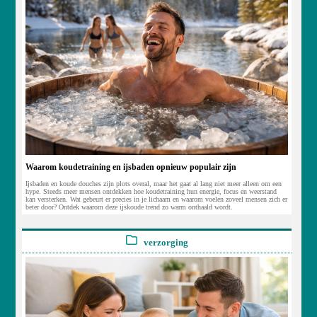
Waarom koudetraining en ijsbaden opnieuw populair zijn
Ijsbaden en koude douches zijn plots overal, maar het gaat al lang niet meer alleen om een
hype. Steeds meer mensen ontdekken hoe koudetraining hun energie, focus en weerstand
kan versterken. Wat gebeurt er precies in je lichaam en waarom voelen zoveel mensen zich er
beter door? Ontdek waarom deze ijskoude trend zo warm onthaald wordt.
verzorging