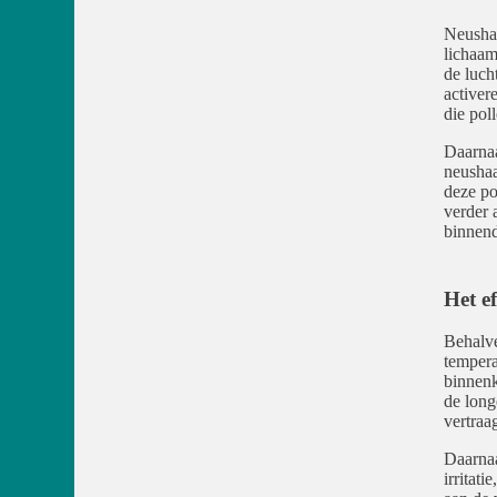
Neushaa
lichaam
de luch
activer
die poll
Daarnaas
neushaa
deze po
verder 
binnend
Het e
Behalve
tempera
binnenk
de long
vertraa
Daarnaa
irritati