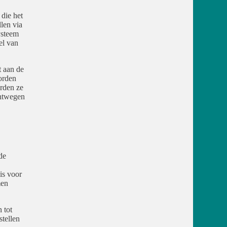
 die het
len via
ysteem
el van
t aan de
worden
orden ze
chtwegen
de
is voor
men
 tot
stellen