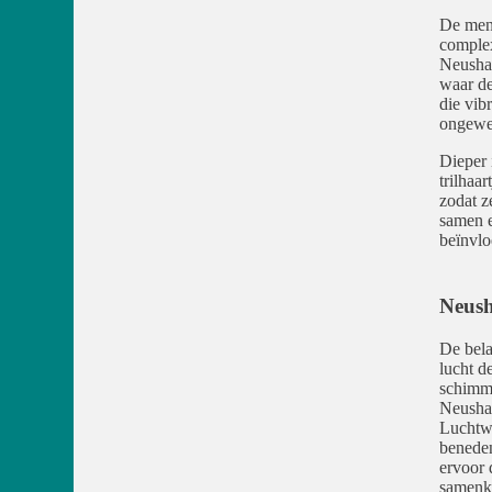
De mens
complex
Neushaa
waar de
die vib
ongewen
Dieper 
trilhaar
zodat z
samen e
beïnvlo
Neusha
De bela
lucht d
schimme
Neushaa
Luchtwe
beneden
ervoor 
samenk