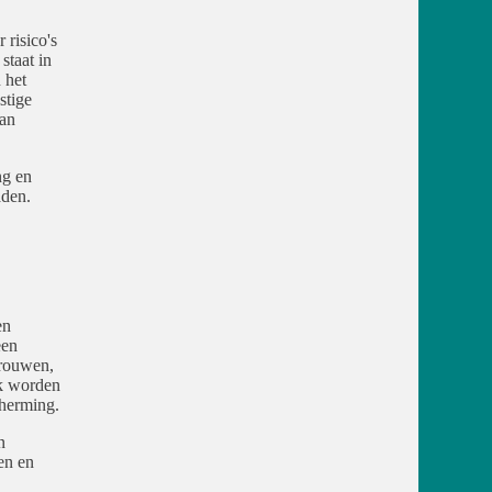
risico's
staat in
 het
stige
kan
ng en
aden.
en
een
vrouwen,
jk worden
cherming.
n
en en