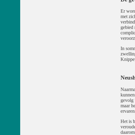
Er word
met zic
verbind
gebied 
complic
veroorz
In somm
zwellin
Knippen
Neush
Naarmat
kunnen 
gevolg 
maar he
ervaren
Het is 
veroude
daarom 