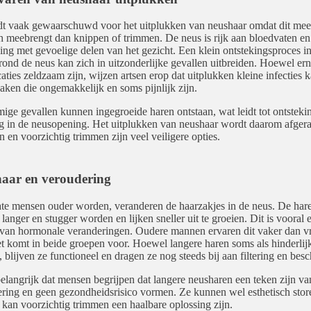
t vaak gewaarschuwd voor het uitplukken van neushaar omdat dit meer 
h meebrengt dan knippen of trimmen. De neus is rijk aan bloedvaten en 
ing met gevoelige delen van het gezicht. Een klein ontstekingsproces in
rond de neus kan zich in uitzonderlijke gevallen uitbreiden. Hoewel ern
aties zeldzaam zijn, wijzen artsen erop dat uitplukken kleine infecties 
aken die ongemakkelijk en soms pijnlijk zijn.
ige gevallen kunnen ingegroeide haren ontstaan, wat leidt tot ontsteki
g in de neusopening. Het uitplukken van neushaar wordt daarom afger
 en voorzichtig trimmen zijn veel veiligere opties.
aar en veroudering
e mensen ouder worden, veranderen de haarzakjes in de neus. De har
langer en stugger worden en lijken sneller uit te groeien. Dit is vooral 
van hormonale veranderingen. Oudere mannen ervaren dit vaker dan 
t komt in beide groepen voor. Hoewel langere haren soms als hinderli
, blijven ze functioneel en dragen ze nog steeds bij aan filtering en bes
belangrijk dat mensen begrijpen dat langere neusharen een teken zijn va
ring en geen gezondheidsrisico vormen. Ze kunnen wel esthetisch stor
kan voorzichtig trimmen een haalbare oplossing zijn.