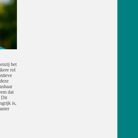
enzij het
jkere rol
entieve
 deze
eushaar
teem dat
 Dit
grijk is,
anier