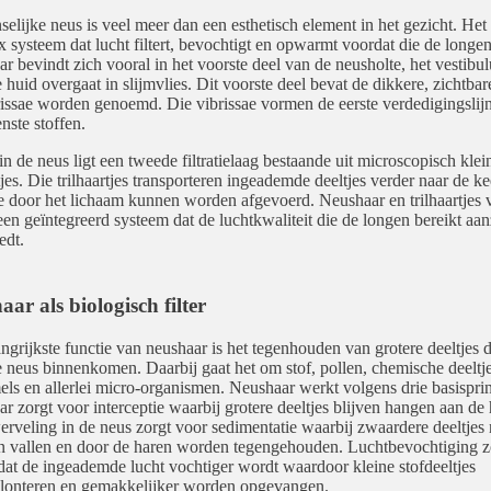
elijke neus is veel meer dan een esthetisch element in het gezicht. Het 
 systeem dat lucht filtert, bevochtigt en opwarmt voordat die de longen
r bevindt zich vooral in het voorste deel van de neusholte, het vestibu
 huid overgaat in slijmvlies. Dit voorste deel bevat de dikkere, zichtbar
rissae worden genoemd. Die vibrissae vormen de eerste verdedigingslij
ste stoffen.
in de neus ligt een tweede filtratielaag bestaande uit microscopisch klei
tjes. Die trilhaartjes transporteren ingeademde deeltjes verder naar de ke
e door het lichaam kunnen worden afgevoerd. Neushaar en trilhaartjes
en geïntegreerd systeem dat de luchtkwaliteit die de longen bereikt aan
edt.
ar als biologisch filter
ngrijkste functie van neushaar is het tegenhouden van grotere deeltjes d
e neus binnenkomen. Daarbij gaat het om stof, pollen, chemische deeltje
ls en allerlei micro-organismen. Neushaar werkt volgens drie basisprin
r zorgt voor interceptie waarbij grotere deeltjes blijven hangen aan de 
rveling in de neus zorgt voor sedimentatie waarbij zwaardere deeltjes 
 vallen en door de haren worden tegengehouden. Luchtbevochtiging z
dat de ingeademde lucht vochtiger wordt waardoor kleine stofdeeltjes
lonteren en gemakkelijker worden opgevangen.