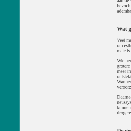
aan de 
bevocht
ademhal
Wat g
Veel me
om esth
mate is
Wie neu
grotere
meer ir
ontstek
Wanneer
veroorz
Daarnaa
neussys
kunnen 
drogere 
De ge