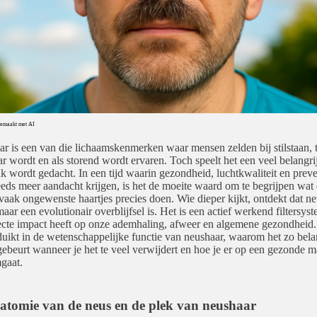
 Gemaakt met AI
r is een van die lichaamskenmerken waar mensen zelden bij stilstaan, t
ar wordt en als storend wordt ervaren. Toch speelt het een veel belangri
k wordt gedacht. In een tijd waarin gezondheid, luchtkwaliteit en prev
eeds meer aandacht krijgen, is het de moeite waard om te begrijpen wat
 vaak ongewenste haartjes precies doen. Wie dieper kijkt, ontdekt dat n
maar een evolutionair overblijfsel is. Het is een actief werkend filtersys
ecte impact heeft op onze ademhaling, afweer en algemene gezondheid.
 duikt in de wetenschappelijke functie van neushaar, waarom het zo belan
gebeurt wanneer je het te veel verwijdert en hoe je er op een gezonde m
gaat.
atomie van de neus en de plek van neushaar