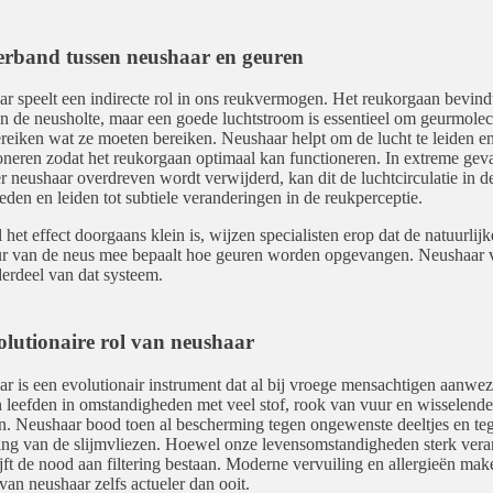
erband tussen neushaar en geuren
r speelt een indirecte rol in ons reukvermogen. Het reukorgaan bevind
in de neusholte, maar een goede luchtstroom is essentieel om geurmolec
ereiken wat ze moeten bereiken. Neushaar helpt om de lucht te leiden en
oneren zodat het reukorgaan optimaal kan functioneren. In extreme geva
 neushaar overdreven wordt verwijderd, kan dit de luchtcirculatie in d
eden en leiden tot subtiele veranderingen in de reukperceptie.
het effect doorgaans klein is, wijzen specialisten erop dat de natuurlijk
ur van de neus mee bepaalt hoe geuren worden opgevangen. Neushaar 
erdeel van dat systeem.
olutionaire rol van neushaar
r is een evolutionair instrument dat al bij vroege mensachtigen aanwez
leefden in omstandigheden met veel stof, rook van vuur en wisselende
n. Neushaar bood toen al bescherming tegen ongewenste deeltjes en te
ing van de slijmvliezen. Hoewel onze levensomstandigheden sterk ver
lijft de nood aan filtering bestaan. Moderne vervuiling en allergieën mak
 van neushaar zelfs actueler dan ooit.