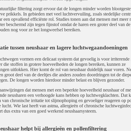
tuurlijke filtering zorgt ervoor dat de longen minder worden blootgeste
eve prikkels. In gebieden met veel luchtvervuiling, zoals stedelijke centr
r een opvallend efficiënte rol. Studies tonen aan dat mensen met meer 
ter beschermd zijn tegen fijnstof omdat de haren een groter deel van de 
uden nog voor ze het longweefsel bereiken.
latie tussen neushaar en lagere luchtwegaandoeningen
chtwegen vormen een delicaat systeem dat gevoelig is voor irriterende 
 die stoffen in grotere hoeveelheden de longen bereiken, kunnen ze
ingen uitlokken. Hier komt de rol van neushaar duidelijk naar voren. N
 een groot deel van de deeltjes die anders zouden doordringen tot de diep
gen. De longen worden hierdoor minder belast en blijven gezonder.
 aanwijzingen dat mensen met een beperkte hoeveelheid neushaar of met
nde neusharen een verhoogde kans hebben op luchtwegklachten. Dat 
n van chronische irritatie tot slijmophoping en gevoeliger reageren op po
 lucht. Wie last heeft van astma, allergieën of chronische luchtweginfec
ert dus extra van een goed werkend neushaarsysteem.
ushaar helpt bij allergieën en pollenfiltering