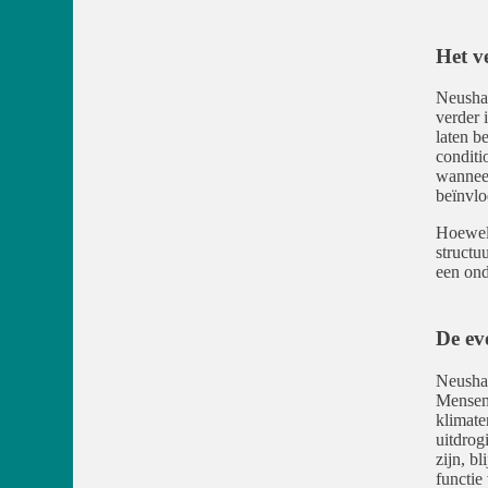
Het v
Neushaa
verder 
laten b
conditi
wanneer
beïnvlo
Hoewel 
structu
een ond
De ev
Neushaa
Mensen 
klimate
uitdrog
zijn, b
functie