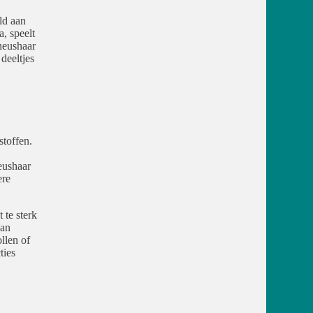
ld aan
a, speelt
neushaar
deeltjes
stoffen.
eushaar
ere
 te sterk
kan
llen of
ties