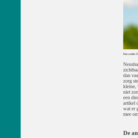
Foto credits:
Neushaa
zichtba
dan vaa
zorg st
kleine,
niet zo
een dir
artikel
wat er 
mee om
De an