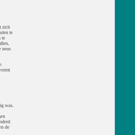
t zich
ulen te
 te
llen,
e neus
e
vormt
ig was.
gen
anderd
en de