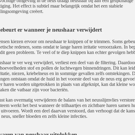
vochtige omgeving in de neus draagt neushaar bij aan een gelijkmatige
iging. Het effect is subtiel maar belangrijk omdat het een stabiele
ingsomgeving creëert.
ebeurt er wanneer je neushaar verwijdert
nsen kiezen ervoor om neushaar te knippen of te trimmen. Soms gebeur
etische redenen, soms omdat te lange haren irritatie veroorzaken. In be
 dit geen probleem. Te veel of te diep knippen kan echter gevolgen heb
shaar te ver weg verwijdert, verliest een deel van de filtering. Daardo
 hoeveelheden stof en pollen de luchtwegen binnendringen. Dit kan leid
ritatie, niezen, kriebelneus en in sommige gevallen zelfs ontstekingen. 
ingen ontstaan omdat de huid in het voorste deel van de neus erg gevoel
 haren worden uitgetrokken in plaats van afgeknipt, kan dat kleine w
aken die vatbaar zijn voor bacteriën.
st kan overmatig verwijderen de balans van het neusslijmvlies verstore
teem werkt het best wanneer de trilhaartjes en zichtbare haren samen h
uitvoeren. Wordt een deel daarvan verstoord, dan verhoogt dat de kans
neus, sneller bloeden en zelfs kleine infecties.
varen van neushaar uitplukken