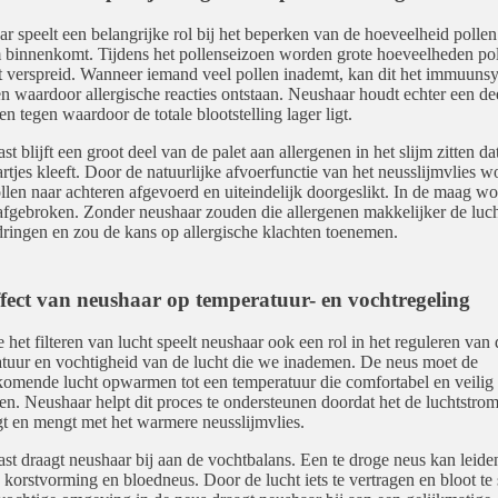
r speelt een belangrijke rol bij het beperken van de hoeveelheid pollen
 binnenkomt. Tijdens het pollenseizoen worden grote hoeveelheden pol
t verspreid. Wanneer iemand veel pollen inademt, kan dit het immuuns
en waardoor allergische reacties ontstaan. Neushaar houdt echter een de
en tegen waardoor de totale blootstelling lager ligt.
t blijft een groot deel van de palet aan allergenen in het slijm zitten da
rtjes kleeft. Door de natuurlijke afvoerfunctie van het neusslijmvlies 
llen naar achteren afgevoerd en uiteindelijk doorgeslikt. In de maag w
afgebroken. Zonder neushaar zouden die allergenen makkelijker de lu
ringen en zou de kans op allergische klachten toenemen.
ffect van neushaar op temperatuur- en vochtregeling
 het filteren van lucht speelt neushaar ook een rol in het reguleren van 
tuur en vochtigheid van de lucht die we inademen. De neus moet de
omende lucht opwarmen tot een temperatuur die comfortabel en veilig 
en. Neushaar helpt dit proces te ondersteunen doordat het de luchtstro
gt en mengt met het warmere neusslijmvlies.
st draagt neushaar bij aan de vochtbalans. Een te droge neus kan leiden
e, korstvorming en bloedneus. Door de lucht iets te vertragen en bloot te 