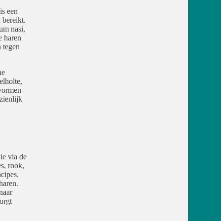
is een
 bereikt.
lum nasi,
e haren
n tegen
ne
elholte,
 vormen
zienlijk
ie via de
s, rook,
cipes.
haren.
naar
orgt