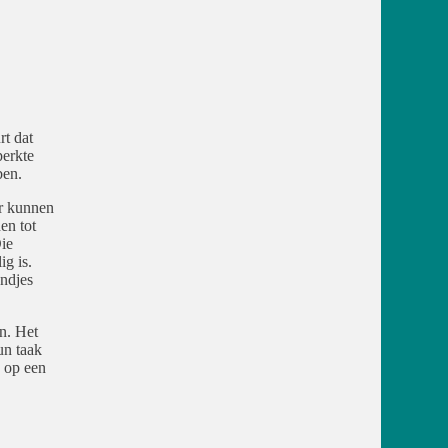
t dat
perkte
ben.
or kunnen
en tot
Die
ig is.
ondjes
n. Het
un taak
 op een