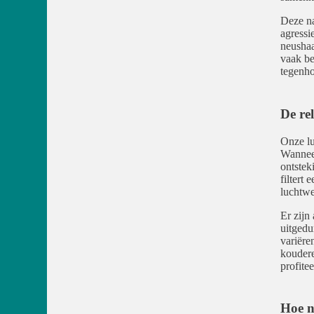
Deze na
agressi
neushaa
vaak be
tegenho
De re
Onze lu
Wanneer
ontstek
filtert
luchtwe
Er zijn
uitgedu
variëre
koudere
profite
Hoe ne