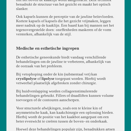
benadrukt de structuur van het gezicht en maakt het optisch
slanker.
Ook kapsels kunnen de perceptie van de jawline beïnvloeden.
Kortere kapsels of kapsels die het gezicht vrijmaken, leggen
meer nadruk op de kaaklijn. Een baard kan bij mannen net het
tegenovergestelde doen: oneffenheden maskeren of de vorm
versterken, afhankelijk van de stijl.
Medische en esthetische ingrepen
De esthetische geneeskunde biedt vandaag verschillende
behandelingen om de jawline te verbeteren, afhankelijk van
de oorzaak van het probleem.
Bij vetophoping onder de kin (submentaal vet) kan
cryolipolyse
of
lipolyse
toegepast worden. Hierbij wordt
vetweefsel plaatselijk afgebroken zonder chirurgie.
Bij huidverslapping worden collageenstimulerende
behandelingen gebruikt. Fillers of draadliften kunnen volume
toevoegen of de contouren aanscherpen.
Voor structurele afwijkingen, zoals een te kleine kin of
asymmetrische kaak, kan kaakchirurgie een oplossing bieden.
Hierbij wordt de positie van het kaakbot aangepast om een
beter evenwicht te creëren tussen de boven- en onderkaak.
Hoewel deze behandelingen populair zijn, benadrukken artsen