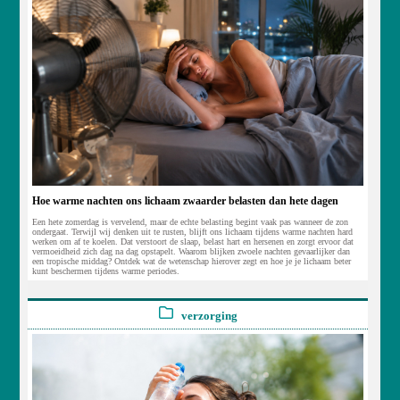
Hoe warme nachten ons lichaam zwaarder belasten dan hete dagen
Een hete zomerdag is vervelend, maar de echte belasting begint vaak pas wanneer de zon
ondergaat. Terwijl wij denken uit te rusten, blijft ons lichaam tijdens warme nachten hard
werken om af te koelen. Dat verstoort de slaap, belast hart en hersenen en zorgt ervoor dat
vermoeidheid zich dag na dag opstapelt. Waarom blijken zwoele nachten gevaarlijker dan
een tropische middag? Ontdek wat de wetenschap hierover zegt en hoe je je lichaam beter
kunt beschermen tijdens warme periodes.
verzorging