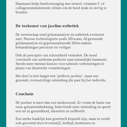
Daarnaast helpt huidverzorging met retinol, vitamine C of
collageenstimulerende crèmes om de huid strak en stevig te
houden.
De toekomst van jawline-esthetiek
De wetenschap rond gelaatsanalyse en esthetiek evolueert
snel. Nieuwe technologieën zoals 3D-scans, AI-gestuurde
gelaatsanalyse en gepersonaliseerde fillers maken
behandelingen preciezer en veiliger.
Ook de perceptie van schoonheid verandert. De trend
verschuift van uniforme perfectie naar natuurlijke harmonie.
Steeds meer mensen kiezen voor subtiele verbeteringen in
plaats van drastische veranderingen.
Het doel is niet langer een ‘perfecte jawline’, maar een
gezonde, evenwichtige uitstraling die past bij het individu.
Conclusie
De jawline is meer dan een modewoord. Ze vormt de basis van
onze gelaatsuitdrukking, beïnvloedt onze uitstraling en speelt
een rol in gezondheid, identiteit en zelfbeeld.
Een sterke kaaklijn kan genetisch bepaald zijn, maar ze wordt
ook gevormd door levensstijl, leeftijd, hormonen en