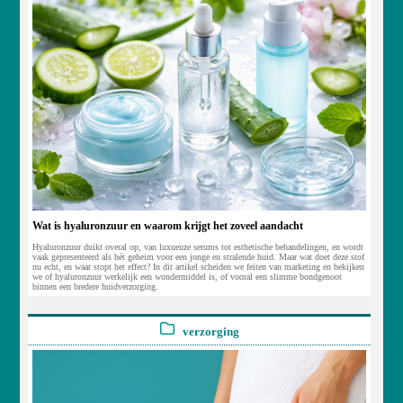
Wat is hyaluronzuur en waarom krijgt het zoveel aandacht
Hyaluronzuur duikt overal op, van luxueuze serums tot esthetische behandelingen, en wordt
vaak gepresenteerd als hét geheim voor een jonge en stralende huid. Maar wat doet deze stof
nu echt, en waar stopt het effect? In dit artikel scheiden we feiten van marketing en bekijken
we of hyaluronzuur werkelijk een wondermiddel is, of vooral een slimme bondgenoot
binnen een bredere huidverzorging.
verzorging