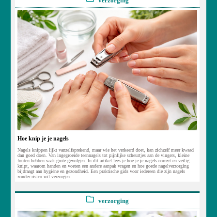
verzorging
Hoe knip je je nagels
Nagels knippen lijkt vanzelfsprekend, maar wie het verkeerd doet, kan zichzelf meer kwaad
dan goed doen. Van ingegroeide teennagels tot pijnlijke scheurtjes aan de vingers, kleine
fouten hebben vaak grote gevolgen. In dit artikel lees je hoe je je nagels correct en veilig
knipt, waarom handen en voeten een andere aanpak vragen en hoe goede nagelverzorging
bijdraagt aan hygiëne en gezondheid. Een praktische gids voor iedereen die zijn nagels
zonder risico wil verzorgen.
verzorging