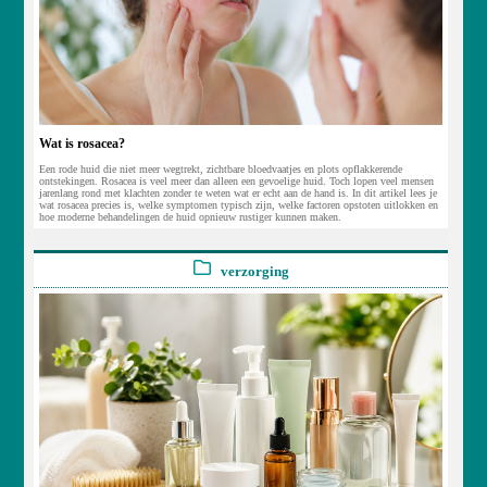
Wat is rosacea?
Een rode huid die niet meer wegtrekt, zichtbare bloedvaatjes en plots opflakkerende
ontstekingen. Rosacea is veel meer dan alleen een gevoelige huid. Toch lopen veel mensen
jarenlang rond met klachten zonder te weten wat er echt aan de hand is. In dit artikel lees je
wat rosacea precies is, welke symptomen typisch zijn, welke factoren opstoten uitlokken en
hoe moderne behandelingen de huid opnieuw rustiger kunnen maken.
verzorging