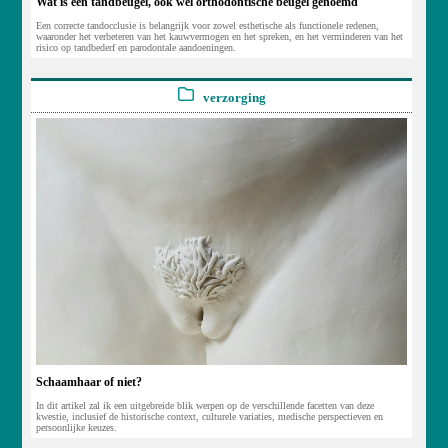
Wat is een tandbeugel, ook wel orthodontische beugel genoemd
Een correcte tandocclusie is belangrijk voor zowel esthetische als functionele redenen,
waaronder het verbeteren van het kauwvermogen en het spreken, en het verminderen van het
risico op tandbederf en parodontale aandoeningen.
verzorging
Schaamhaar of niet?
In dit artikel zal ik een uitgebreide blik werpen op de verschillende facetten van deze
kwestie, inclusief de historische context, culturele variaties, medische perspectieven en
persoonlijke keuzes.