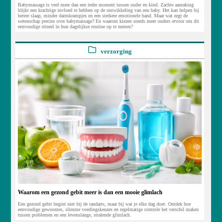
Babymassage is veel meer dan een teder moment tussen ouder en kind. Zachte aanraking
blijkt een krachtige invloed te hebben op de ontwikkeling van een baby. Het kan helpen bij
betere slaap, minder darmkrampjes en een sterkere emotionele band. Maar wat zegt de
wetenschap precies over babymassage? En waarom kiezen steeds meer ouders ervoor om dit
eenvoudige ritueel in hun dagelijkse routine op te nemen?
verzorging
Waarom een gezond gebit meer is dan een mooie glimlach
Een gezond gebit begint niet bij de tandarts, maar bij wat je elke dag doet. Ontdek hoe
eenvoudige gewoontes, slimme voedingskeuzes en regelmatige controle het verschil maken
tussen problemen en een levenslange, stralende glimlach.