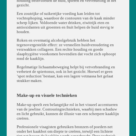
houding beïnvloeden de huid, spieren en vetverdeling in het
gezicht.
Een zoutrijke of suikerrijke voeding kan leiden tot
vochtophoping, waardoor de contouren van de kaak minder
scherp lijken. Voldoende water drinken, eiwitrijk eten en
antioxidanten uit groenten en fruit helpen de huid stevig te
houden.
Roken en overmatig alcoholgebruik hebben het
tegenovergestelde effect: ze versnellen huidveroudering en
verzwakken collageen. Een rechte houding en goede
slaaphygiëne voorkomen bovendien dat vocht zich ophoopt
rond de kaaklijn.
Regelmatige lichaamsbeweging helpt bij vetverbranding en
verbetert de spiertonus, ook in het gezicht. Hoewel er geen
‘spot reduction’ bestaat, kan een lagere vetmassa het gelaat
strakker maken.
Make-up en visuele technieken
Make-up speelt een belangrijke rol in het visueel accentueren
van de jawline. Contouringtechnieken, waarbij men schaduw
en licht gebruikt, kunnen de illusie van een scherpere kaaklijn
creëren.
Professionele visagisten gebruiken bronzers of poeders net
onder het kaakbot om diepte te creëren, terwijl een lichtere
tint net boven de kaaklijn wordt aangebracht. Deze techniek