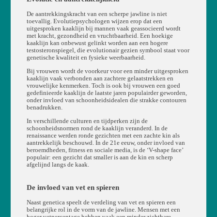
De aantrekkingskracht van een scherpe jawline is niet
toevallig. Evolutiepsychologen wijzen erop dat een
uitgesproken kaaklijn bij mannen vaak geassocieerd wordt
met kracht, gezondheid en vruchtbaarheid. Een hoekige
kaaklijn kan onbewust gelinkt worden aan een hogere
testosteronspiegel, die evolutionair gezien symbool staat voor
genetische kwaliteit en fysieke weerbaarheid.
Bij vrouwen wordt de voorkeur voor een minder uitgesproken
kaaklijn vaak verbonden aan zachtere gelaatstrekken en
vrouwelijke kenmerken. Toch is ook bij vrouwen een goed
gedefinieerde kaaklijn de laatste jaren populairder geworden,
onder invloed van schoonheidsidealen die strakke contouren
benadrukken.
In verschillende culturen en tijdperken zijn de
schoonheidsnormen rond de kaaklijn veranderd. In de
renaissance werden ronde gezichten met een zachte kin als
aantrekkelijk beschouwd. In de 21e eeuw, onder invloed van
beroemdheden, fitness en sociale media, is de ‘V-shape face’
populair: een gezicht dat smaller is aan de kin en scherp
afgelijnd langs de kaak.
De invloed van vet en spieren
Naast genetica speelt de verdeling van vet en spieren een
belangrijke rol in de vorm van de jawline. Mensen met een