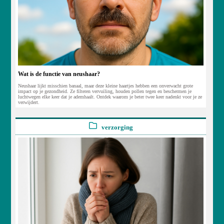
Wat is de functie van neushaar?
Neushaar lijkt misschien banaal, maar deze kleine haartjes hebben een onverwacht grote
impact op je gezondheid. Ze filteren vervuiling, houden pollen tegen en beschermen je
luchtwegen elke keer dat je ademhaalt. Ontdek waarom je beter twee keer nadenkt voor je ze
verwijdert.
verzorging