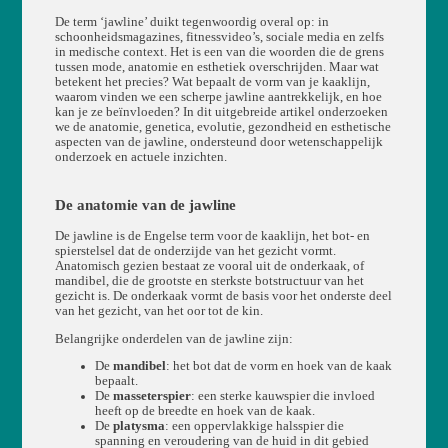
De term ‘jawline’ duikt tegenwoordig overal op: in
schoonheidsmagazines, fitnessvideo’s, sociale media en zelfs
in medische context. Het is een van die woorden die de grens
tussen mode, anatomie en esthetiek overschrijden. Maar wat
betekent het precies? Wat bepaalt de vorm van je kaaklijn,
waarom vinden we een scherpe jawline aantrekkelijk, en hoe
kan je ze beïnvloeden? In dit uitgebreide artikel onderzoeken
we de anatomie, genetica, evolutie, gezondheid en esthetische
aspecten van de jawline, ondersteund door wetenschappelijk
onderzoek en actuele inzichten.
De anatomie van de jawline
De jawline is de Engelse term voor de kaaklijn, het bot- en
spierstelsel dat de onderzijde van het gezicht vormt.
Anatomisch gezien bestaat ze vooral uit de onderkaak, of
mandibel, die de grootste en sterkste botstructuur van het
gezicht is. De onderkaak vormt de basis voor het onderste deel
van het gezicht, van het oor tot de kin.
Belangrijke onderdelen van de jawline zijn:
De
mandibel
: het bot dat de vorm en hoek van de kaak
bepaalt.
De
masseterspier
: een sterke kauwspier die invloed
heeft op de breedte en hoek van de kaak.
De
platysma
: een oppervlakkige halsspier die
spanning en veroudering van de huid in dit gebied