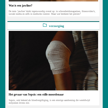
Wat is een jawline?
De term ‘jawline’ duikt tegenwoordig overal op: in schoonheidsmagazines, fitnessvideo’s,
sociale media en zelfs in medische context. Maar wat betekent het precies?
verzorging
Het gevaar van Sepsis: een stille moordenaar
Sepsis, ook bekend als bloedvergiftiging, is een ernstige aandoening die wereldwijd
miljoenen levens eist.