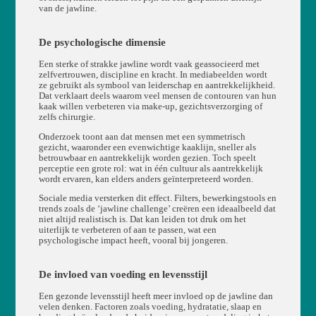
van de jawline.
De psychologische dimensie
Een sterke of strakke jawline wordt vaak geassocieerd met
zelfvertrouwen, discipline en kracht. In mediabeelden wordt
ze gebruikt als symbool van leiderschap en aantrekkelijkheid.
Dat verklaart deels waarom veel mensen de contouren van hun
kaak willen verbeteren via make-up, gezichtsverzorging of
zelfs chirurgie.
Onderzoek toont aan dat mensen met een symmetrisch
gezicht, waaronder een evenwichtige kaaklijn, sneller als
betrouwbaar en aantrekkelijk worden gezien. Toch speelt
perceptie een grote rol: wat in één cultuur als aantrekkelijk
wordt ervaren, kan elders anders geïnterpreteerd worden.
Sociale media versterken dit effect. Filters, bewerkingstools en
trends zoals de ‘jawline challenge’ creëren een ideaalbeeld dat
niet altijd realistisch is. Dat kan leiden tot druk om het
uiterlijk te verbeteren of aan te passen, wat een
psychologische impact heeft, vooral bij jongeren.
De invloed van voeding en levensstijl
Een gezonde levensstijl heeft meer invloed op de jawline dan
velen denken. Factoren zoals voeding, hydratatie, slaap en