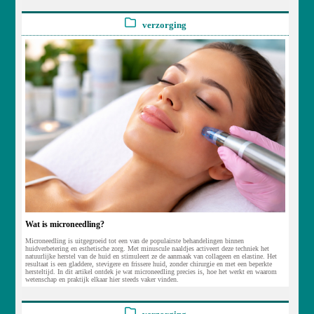
verzorging
Wat is microneedling?
Microneedling is uitgegroeid tot een van de populairste behandelingen binnen
huidverbetering en esthetische zorg. Met minuscule naaldjes activeert deze techniek het
natuurlijke herstel van de huid en stimuleert ze de aanmaak van collageen en elastine. Het
resultaat is een gladdere, stevigere en frissere huid, zonder chirurgie en met een beperkte
hersteltijd. In dit artikel ontdek je wat microneedling precies is, hoe het werkt en waarom
wetenschap en praktijk elkaar hier steeds vaker vinden.