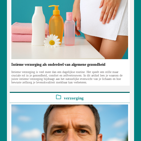
Intieme verzorging als onderdeel van algemene gezondheid
Intieme verzorging is veel meer dan een dagelijkse routine. Het speelt een stille maar
cruciale rol in je gezondheid, comfort en zelfvertrouwen. In dit artikel lees je waarom de
juiste intieme verzorging bijdraagt aan het natuurlijke evenwicht van je lichaam en hoe
bewuste zelfzorg je levenskwaliteit merkbaar kan verbeteren.
verzorging