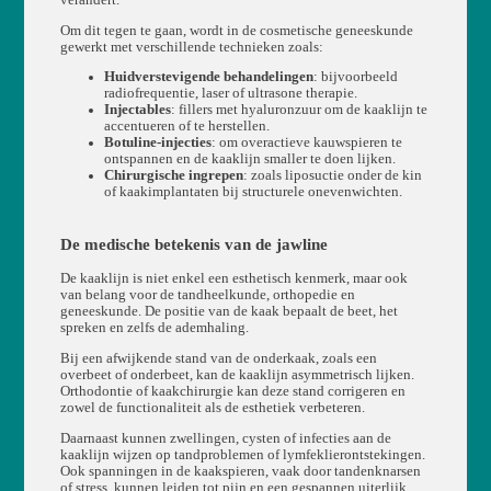
Om dit tegen te gaan, wordt in de cosmetische geneeskunde
gewerkt met verschillende technieken zoals:
Huidverstevigende behandelingen
: bijvoorbeeld
radiofrequentie, laser of ultrasone therapie.
Injectables
: fillers met hyaluronzuur om de kaaklijn te
accentueren of te herstellen.
Botuline-injecties
: om overactieve kauwspieren te
ontspannen en de kaaklijn smaller te doen lijken.
Chirurgische ingrepen
: zoals liposuctie onder de kin
of kaakimplantaten bij structurele onevenwichten.
De medische betekenis van de jawline
De kaaklijn is niet enkel een esthetisch kenmerk, maar ook
van belang voor de tandheelkunde, orthopedie en
geneeskunde. De positie van de kaak bepaalt de beet, het
spreken en zelfs de ademhaling.
Bij een afwijkende stand van de onderkaak, zoals een
overbeet of onderbeet, kan de kaaklijn asymmetrisch lijken.
Orthodontie of kaakchirurgie kan deze stand corrigeren en
zowel de functionaliteit als de esthetiek verbeteren.
Daarnaast kunnen zwellingen, cysten of infecties aan de
kaaklijn wijzen op tandproblemen of lymfeklierontstekingen.
Ook spanningen in de kaakspieren, vaak door tandenknarsen
of stress, kunnen leiden tot pijn en een gespannen uiterlijk