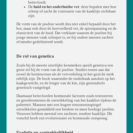
beïnvloedt.
De
huid en het onderhuidse vet
: deze bepalen mee hoe
scherp of zacht de contouren van de kaaklijn zichtbaar
zijn.
De vorm van de jawline wordt dus niet enkel bepaald door het
bot, maar ook door de hoeveelheid vet, de spierspanning en de
elasticiteit van de huid. Dat verklaart waarom de jawline bij
jonge mensen vaak scherper is, en bij oudere mensen zachter
of minder gedefinieerd wordt.
De rol van genetica
Zoals bij de meeste uiterlijke kenmerken speelt genetica een
grote rol bij de vorm van de jawline. Studies tonen aan dat
zowel de botstructuur als de vetverdeling in het gezicht sterk
erfelijk zijn. De hoek waaronder de onderkaak aansluit op het
kaakgewricht, en de lengte van de kin, zijn grotendeels
genetisch vastgelegd.
Daarnaast beïnvloeden hormonale factoren zoals testosteron
en groeihormonen de ontwikkeling van het kaakbot tijdens de
puberteit. Mannen met een hogere testosteronspiegel
ontwikkelen gemiddeld een bredere en meer hoekige jawline.
Vrouwen hebben meestal een zachtere, rondere kaaklijn. Dit
verschil heeft een evolutionaire en hormonale oorsprong.
Evolutie en aantrekkelijkheid