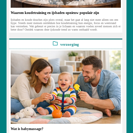
Waarom koudetraining en ijsbaden opnieuw populair zijn
Ijsbaden en koude douches zijn plots overal, maar het gaat al lang niet meer alleen om een
hype. Steeds meer mensen ontdekken hoe koudetraining hun energie, focus en weerstand
kan versterken. Wat gebeurt er precies in je lichaam en waarom voelen zoveel mensen zich er
beter door? Ontdek waarom deze ijskoude trend zo warm onthaald wordt.
verzorging
Wat is babymassage?