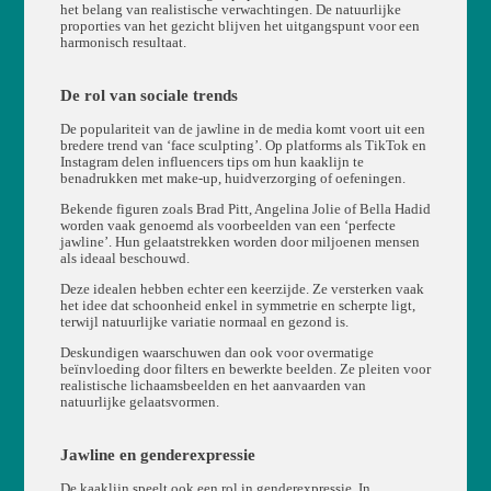
het belang van realistische verwachtingen. De natuurlijke
proporties van het gezicht blijven het uitgangspunt voor een
harmonisch resultaat.
De rol van sociale trends
De populariteit van de jawline in de media komt voort uit een
bredere trend van ‘face sculpting’. Op platforms als TikTok en
Instagram delen influencers tips om hun kaaklijn te
benadrukken met make-up, huidverzorging of oefeningen.
Bekende figuren zoals Brad Pitt, Angelina Jolie of Bella Hadid
worden vaak genoemd als voorbeelden van een ‘perfecte
jawline’. Hun gelaatstrekken worden door miljoenen mensen
als ideaal beschouwd.
Deze idealen hebben echter een keerzijde. Ze versterken vaak
het idee dat schoonheid enkel in symmetrie en scherpte ligt,
terwijl natuurlijke variatie normaal en gezond is.
Deskundigen waarschuwen dan ook voor overmatige
beïnvloeding door filters en bewerkte beelden. Ze pleiten voor
realistische lichaamsbeelden en het aanvaarden van
natuurlijke gelaatsvormen.
Jawline en genderexpressie
De kaaklijn speelt ook een rol in genderexpressie. In