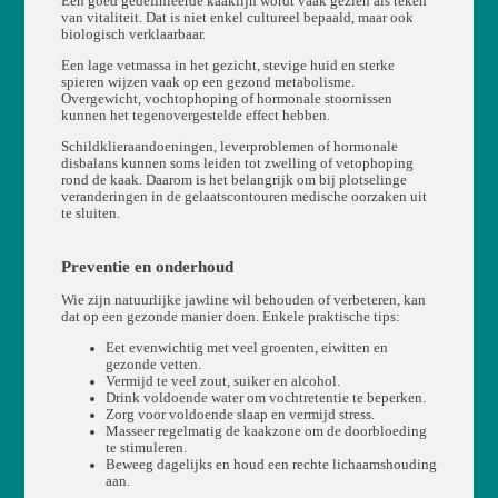
Een goed gedefinieerde kaaklijn wordt vaak gezien als teken
van vitaliteit. Dat is niet enkel cultureel bepaald, maar ook
biologisch verklaarbaar.
Een lage vetmassa in het gezicht, stevige huid en sterke
spieren wijzen vaak op een gezond metabolisme.
Overgewicht, vochtophoping of hormonale stoornissen
kunnen het tegenovergestelde effect hebben.
Schildklieraandoeningen, leverproblemen of hormonale
disbalans kunnen soms leiden tot zwelling of vetophoping
rond de kaak. Daarom is het belangrijk om bij plotselinge
veranderingen in de gelaatscontouren medische oorzaken uit
te sluiten.
Preventie en onderhoud
Wie zijn natuurlijke jawline wil behouden of verbeteren, kan
dat op een gezonde manier doen. Enkele praktische tips:
Eet evenwichtig met veel groenten, eiwitten en
gezonde vetten.
Vermijd te veel zout, suiker en alcohol.
Drink voldoende water om vochtretentie te beperken.
Zorg voor voldoende slaap en vermijd stress.
Masseer regelmatig de kaakzone om de doorbloeding
te stimuleren.
Beweeg dagelijks en houd een rechte lichaamshouding
aan.