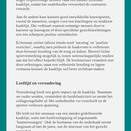
hoger vetpercentage hebben vaak een minder zichtbare
kaaklijn, omdat het onderhuidse vetweefsel de contouren
verzacht.
Aan de andere kant kunnen goed ontwikkelde kauwspieren,
vooral de masseters, zorgen voor een krachtigere en strakkere
kaaklijn. Dat verklaart waarom sommige mensen door te
kauwen op kauwgom of door specifieke gezichtsoefeningen
een iets scherpere jawline ontwikkelen.
Er bestaan online talloze trends rond ‘mewing’ en ‘jawline
exercises’, waarbij men probeert de kaakvorm te verbeteren
door bewuste houding van de tong en kaken. Hoewel lichte
spierversterking mogelijk is, tonen wetenschappelijke studies
aan dat het effect beperkt blijft. De botstructuur verandert niet
door oefeningen, maar een verbeterde houding en lagere
vetmassa kunnen de kaaklijn wel beter zichtbaar maken.
Leeftijd en veroudering
Veroudering heeft een grote impact op de kaaklijn. Naarmate
we ouder worden, vermindert de huidelasticiteit en neemt het
collageengehalte af. Het onderhuidse vet verschuift en de
spieren verliezen spanning.
Dit leidt tot het ontstaan van een minder gedefinieerde
kaaklijn, soms met huidverslapping of zogenaamde
‘hamsterwangen’. Ook de botmassa van de onderkaak neemt
langzaam af met de jaren, wat de structuur van het gezicht
verandert.