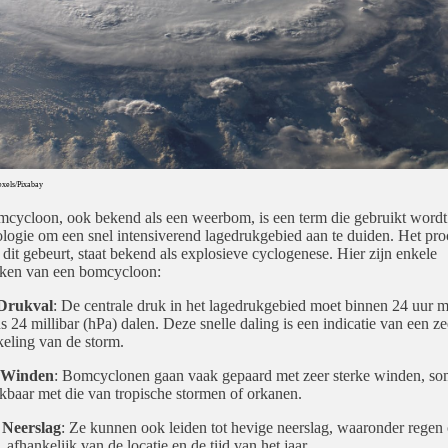
Pexels/Pixabay
cycloon, ook bekend als een weerbom, is een term die gebruikt wordt
logie om een snel intensiverend lagedrukgebied aan te duiden. Het pro
 dit gebeurt, staat bekend als explosieve cyclogenese. Hier zijn enkele
ken van een bomcycloon:
 Drukval
: De centrale druk in het lagedrukgebied moet binnen 24 uur m
s 24 millibar (hPa) dalen. Deze snelle daling is een indicatie van een ze
eling van de storm.
 Winden
: Bomcyclonen gaan vaak gepaard met zeer sterke winden, so
jkbaar met die van tropische stormen of orkanen.
 Neerslag
: Ze kunnen ook leiden tot hevige neerslag, waaronder regen 
 afhankelijk van de locatie en de tijd van het jaar.