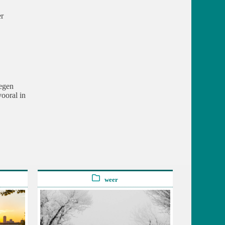
r
egen
ooral in
weer