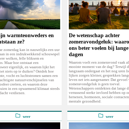
ijn warmteonweders en
De wetenschap achter
ntstaan ze?
zomeravondgeluk: waar
ons beter voelen bij lange
e zomerdag kan in nauwelijks een uur
dagen
laan in een indrukwekkend schouwspel
ere wolken, felle bliksem en
Waarom voelt een zomeravond vaak al
ns. Maar hoe ontstaat een
mooiste moment van de dag? Terwijl d
weer eigenlijk, en waarom lijkt het
langzaam ondergaat en het nog uren lich
het niets op te duiken? Ontdek hoe
lijken zorgen kleiner, gesprekken lang
mte, vocht en luchtstromen samen een
leven net iets aangenamer. Dat gevoel
rachtigste natuurverschijnselen van
zomeravondgeluk is geen toeval.
osfeer creëren, en waarom deze
Wetenschappers ontdekten dat lange 
uien in een opwarmend klimaat steeds
verrassend sterke invloed hebben op 
dacht verdienen.
hersenen, hormonen, sociale contacten
mentale gezondheid.
weer
weer