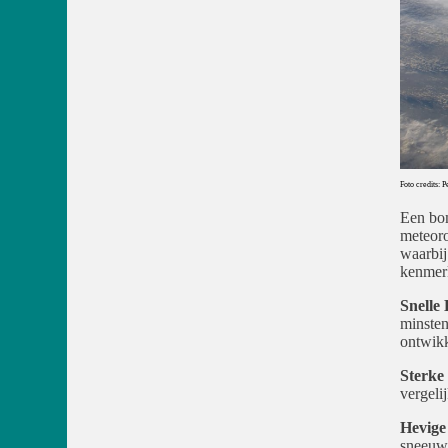
Foto credits: 
Een bom
meteoro
waarbij
kenmer
Snelle
minsten
ontwikk
Sterke
vergeli
Hevige
sneeuw,