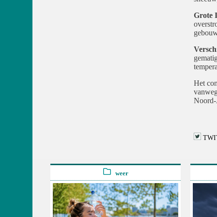
Grote 
overstr
gebouw
Versch
gematig
tempera
Het con
vanwege
Noord-
TWI
weer