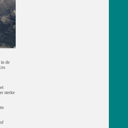
 in de
ces
et
er sterke
ms
of