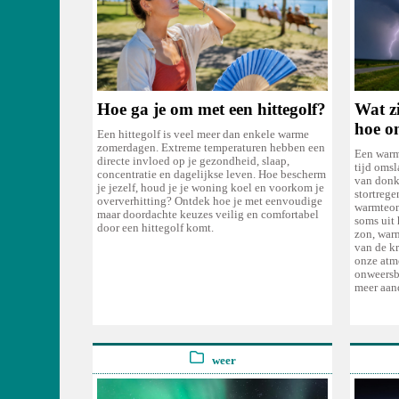
Hoe ga je om met een hittegolf?
Wat z
hoe o
Een hittegolf is veel meer dan enkele warme
zomerdagen. Extreme temperaturen hebben een
Een warm
directe invloed op je gezondheid, slaap,
tijd oms
concentratie en dagelijkse leven. Hoe bescherm
van donk
je jezelf, houd je je woning koel en voorkom je
stortrege
oververhitting? Ontdek hoe je met eenvoudige
warmteon
maar doordachte keuzes veilig en comfortabel
soms uit 
door een hittegolf komt.
zon, war
van de k
onze atm
onweersb
meer aan
weer