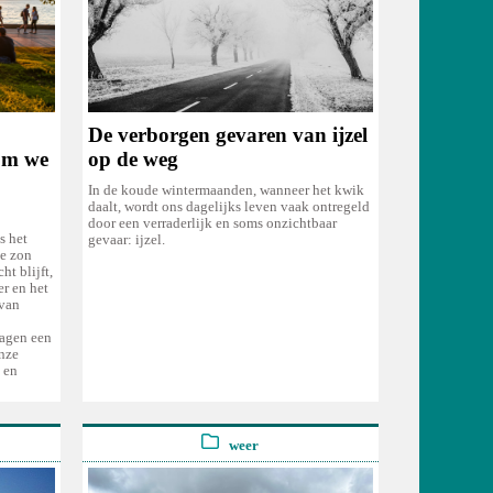
De verborgen gevaren van ijzel
om we
op de weg
In de koude wintermaanden, wanneer het kwik
daalt, wordt ons dagelijks leven vaak ontregeld
door een verraderlijk en soms onzichtbaar
s het
gevaar: ijzel.
e zon
t blijft,
er en het
 van
dagen een
onze
 en
weer