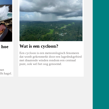
Wat is een cycloon?
 hoe
Een cycloon is een meteorologisch fenomeen
dat wordt gekenmerkt door een lagedrukgebied
met draaiende winden rondom een centraal
punt, ook wel het oog genoemd.
met
fs hagel.