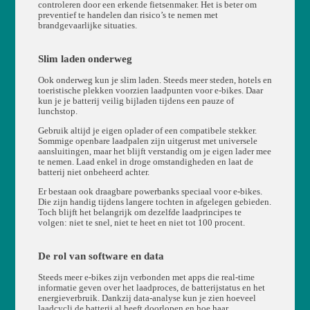
controleren door een erkende fietsenmaker. Het is beter om
preventief te handelen dan risico’s te nemen met
brandgevaarlijke situaties.
Slim laden onderweg
Ook onderweg kun je slim laden. Steeds meer steden, hotels en
toeristische plekken voorzien laadpunten voor e-bikes. Daar
kun je je batterij veilig bijladen tijdens een pauze of
lunchstop.
Gebruik altijd je eigen oplader of een compatibele stekker.
Sommige openbare laadpalen zijn uitgerust met universele
aansluitingen, maar het blijft verstandig om je eigen lader mee
te nemen. Laad enkel in droge omstandigheden en laat de
batterij niet onbeheerd achter.
Er bestaan ook draagbare powerbanks speciaal voor e-bikes.
Die zijn handig tijdens langere tochten in afgelegen gebieden.
Toch blijft het belangrijk om dezelfde laadprincipes te
volgen: niet te snel, niet te heet en niet tot 100 procent.
De rol van software en data
Steeds meer e-bikes zijn verbonden met apps die real-time
informatie geven over het laadproces, de batterijstatus en het
energieverbruik. Dankzij data-analyse kun je zien hoeveel
laadcycli de batterij al heeft doorlopen en hoe haar