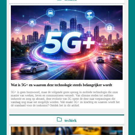
Wat is 5G+ en waarom deze technologie steeds belangrijker wordt
5G+ is geen buzzwoord, maar de volgende grote sprong in mobiele technologie die onze
manier van werken, leven en communiceren versnelt. Van slimme steden tot realtime
industrie en zorg op afstand, deze evolutie van 5G opent de deur naar toepassingen die
vandaag nog maar net mogelijk worden. Wat maakt 5G+ zo krachtig en waarom wordt het
dé standaard voor de toekomst? Ontdek het in dit artikel.
techiek