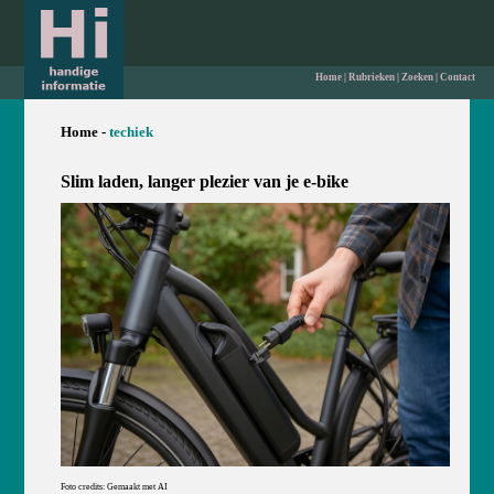
Home
|
Rubrieken
|
Zoeken
|
Contact
Home -
techiek
Slim laden, langer plezier van je e-bike
Foto credits: Gemaakt met AI