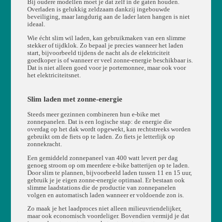
Bij oudere modellen moet je dat zelf in de gaten houden.
Overladen is gelukkig zeldzaam dankzij ingebouwde
beveiliging, maar langdurig aan de lader laten hangen is niet
ideaal.
Wie écht slim wil laden, kan gebruikmaken van een slimme
stekker of tijdklok. Zo bepaal je precies wanneer het laden
start, bijvoorbeeld tijdens de nacht als de elektriciteit
goedkoper is of wanneer er veel zonne-energie beschikbaar is.
Dat is niet alleen goed voor je portemonnee, maar ook voor
het elektriciteitsnet.
Slim laden met zonne-energie
Steeds meer gezinnen combineren hun e-bike met
zonnepanelen. Dat is een logische stap: de energie die
overdag op het dak wordt opgewekt, kan rechtstreeks worden
gebruikt om de fiets op te laden. Zo fiets je letterlijk op
zonnekracht.
Een gemiddeld zonnepaneel van 400 watt levert per dag
genoeg stroom op om meerdere e-bike batterijen op te laden.
Door slim te plannen, bijvoorbeeld laden tussen 11 en 15 uur,
gebruik je je eigen zonne-energie optimaal. Er bestaan ook
slimme laadstations die de productie van zonnepanelen
volgen en automatisch laden wanneer er voldoende zon is.
Zo maak je het laadproces niet alleen milieuvriendelijker,
maar ook economisch voordeliger. Bovendien vermijd je dat