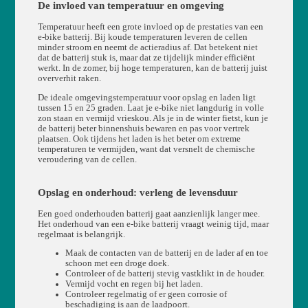
De invloed van temperatuur en omgeving
Temperatuur heeft een grote invloed op de prestaties van een
e-bike batterij. Bij koude temperaturen leveren de cellen
minder stroom en neemt de actieradius af. Dat betekent niet
dat de batterij stuk is, maar dat ze tijdelijk minder efficiënt
werkt. In de zomer, bij hoge temperaturen, kan de batterij juist
oververhit raken.
De ideale omgevingstemperatuur voor opslag en laden ligt
tussen 15 en 25 graden. Laat je e-bike niet langdurig in volle
zon staan en vermijd vrieskou. Als je in de winter fietst, kun je
de batterij beter binnenshuis bewaren en pas voor vertrek
plaatsen. Ook tijdens het laden is het beter om extreme
temperaturen te vermijden, want dat versnelt de chemische
veroudering van de cellen.
Opslag en onderhoud: verleng de levensduur
Een goed onderhouden batterij gaat aanzienlijk langer mee.
Het onderhoud van een e-bike batterij vraagt weinig tijd, maar
regelmaat is belangrijk.
Maak de contacten van de batterij en de lader af en toe
schoon met een droge doek.
Controleer of de batterij stevig vastklikt in de houder.
Vermijd vocht en regen bij het laden.
Controleer regelmatig of er geen corrosie of
beschadiging is aan de laadpoort.