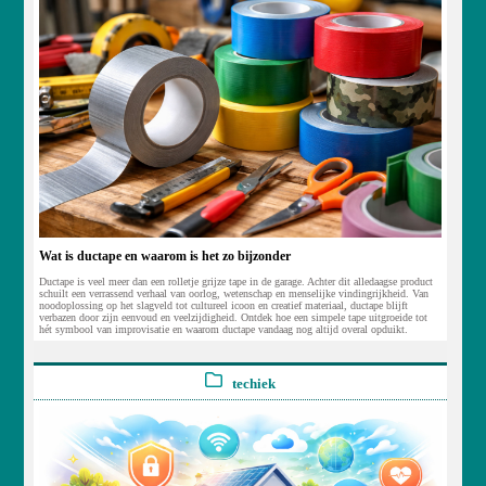
Wat is ductape en waarom is het zo bijzonder
Ductape is veel meer dan een rolletje grijze tape in de garage. Achter dit alledaagse product
schuilt een verrassend verhaal van oorlog, wetenschap en menselijke vindingrijkheid. Van
noodoplossing op het slagveld tot cultureel icoon en creatief materiaal, ductape blijft
verbazen door zijn eenvoud en veelzijdigheid. Ontdek hoe een simpele tape uitgroeide tot
hét symbool van improvisatie en waarom ductape vandaag nog altijd overal opduikt.
techiek