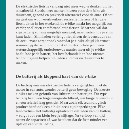
De elektrische fiets is vandaag niet meer weg te denken uit het
straatbeeld. Steeds meer mensen kiezen voor de e-bike als
duurzaam, gezond en praktisch alternatief voor de auto. Of het
nu gaat om woon-werkverkeer, recreatief fietsen of langere
fietstochten in het weekend, de e-bike maakt het mogelijk om
verder, sneller en comfortabeler te fietsen. Maar wie wil dat
zijn batterij zo lang mogelijk meegaat, moet weten hoe je slim
kunt laden. Slim laden verlengt niet alleen de levensduur van
de accu, maar zorgt er ook voor dat je e-bike altijd klaarstaat
wanneer jij dat wilt. In dit artikel ontdek je hoe je op een
wetenschappelijk onderbouwde manier meer uit je e-bike
haalt, hoe je de batterij het best behandelt en hoe nieuwe
technologieën helpen om laden slimmer en duurzamer te
maken.
De batterij als kloppend hart van de e-bike
De batterij van een elektrische fiets is vergelijkbaar met de
motor in een auto: zonder batterij geen beweging. De meeste
e-bikes maken gebruik van lithium-ion batterijen. Dit type
batterij heeft een hoge energiedichtheid, een lange levensduur
en een relatief laag gewicht. Maar zoals elk technologisch
product heeft ook een e-bike-accu zijn beperkingen. Elke
laadcyclus – het volledig opladen en ontladen van de batterij
– zorgt voor een klein beetje slijtage. Na verloop van tijd
neemt de capaciteit af, wat betekent dat de fiets minder ver
rijdt op een volle lading.