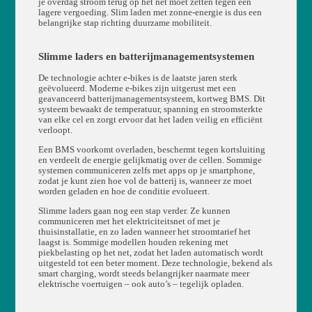
je overdag stroom terug op het net moet zetten tegen een
lagere vergoeding. Slim laden met zonne-energie is dus een
belangrijke stap richting duurzame mobiliteit.
Slimme laders en batterijmanagementsystemen
De technologie achter e-bikes is de laatste jaren sterk
geëvolueerd. Moderne e-bikes zijn uitgerust met een
geavanceerd batterijmanagementsysteem, kortweg BMS. Dit
systeem bewaakt de temperatuur, spanning en stroomsterkte
van elke cel en zorgt ervoor dat het laden veilig en efficiënt
verloopt.
Een BMS voorkomt overladen, beschermt tegen kortsluiting
en verdeelt de energie gelijkmatig over de cellen. Sommige
systemen communiceren zelfs met apps op je smartphone,
zodat je kunt zien hoe vol de batterij is, wanneer ze moet
worden geladen en hoe de conditie evolueert.
Slimme laders gaan nog een stap verder. Ze kunnen
communiceren met het elektriciteitsnet of met je
thuisinstallatie, en zo laden wanneer het stroomtarief het
laagst is. Sommige modellen houden rekening met
piekbelasting op het net, zodat het laden automatisch wordt
uitgesteld tot een beter moment. Deze technologie, bekend als
smart charging, wordt steeds belangrijker naarmate meer
elektrische voertuigen – ook auto’s – tegelijk opladen.