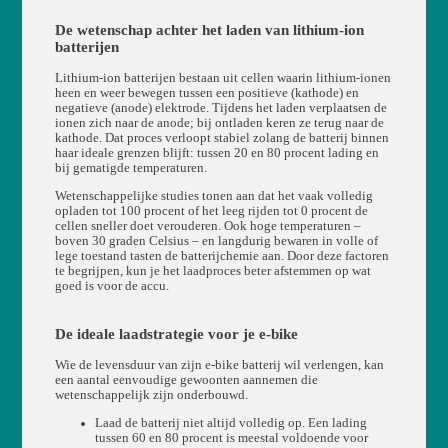
De wetenschap achter het laden van lithium-ion
batterijen
Lithium-ion batterijen bestaan uit cellen waarin lithium-ionen
heen en weer bewegen tussen een positieve (kathode) en
negatieve (anode) elektrode. Tijdens het laden verplaatsen de
ionen zich naar de anode; bij ontladen keren ze terug naar de
kathode. Dat proces verloopt stabiel zolang de batterij binnen
haar ideale grenzen blijft: tussen 20 en 80 procent lading en
bij gematigde temperaturen.
Wetenschappelijke studies tonen aan dat het vaak volledig
opladen tot 100 procent of het leeg rijden tot 0 procent de
cellen sneller doet verouderen. Ook hoge temperaturen –
boven 30 graden Celsius – en langdurig bewaren in volle of
lege toestand tasten de batterijchemie aan. Door deze factoren
te begrijpen, kun je het laadproces beter afstemmen op wat
goed is voor de accu.
De ideale laadstrategie voor je e-bike
Wie de levensduur van zijn e-bike batterij wil verlengen, kan
een aantal eenvoudige gewoonten aannemen die
wetenschappelijk zijn onderbouwd.
Laad de batterij niet altijd volledig op. Een lading
tussen 60 en 80 procent is meestal voldoende voor