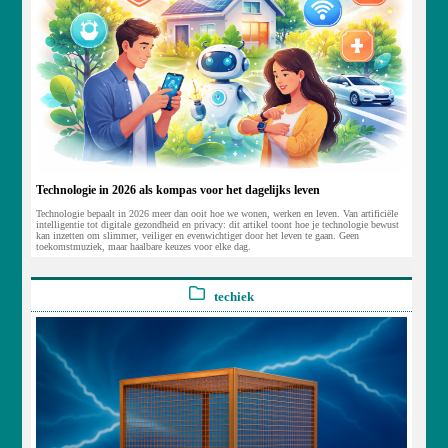
Technologie in 2026 als kompas voor het dagelijks leven
Technologie bepaalt in 2026 meer dan ooit hoe we wonen, werken en leven. Van artificiële
intelligentie tot digitale gezondheid en privacy: dit artikel toont hoe je technologie bewust
kan inzetten om slimmer, veiliger en evenwichtiger door het leven te gaan. Geen
toekomstmuziek, maar haalbare keuzes voor elke dag.
techiek