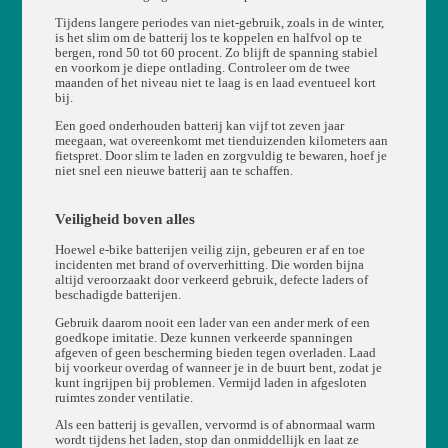
Tijdens langere periodes van niet-gebruik, zoals in de winter,
is het slim om de batterij los te koppelen en halfvol op te
bergen, rond 50 tot 60 procent. Zo blijft de spanning stabiel
en voorkom je diepe ontlading. Controleer om de twee
maanden of het niveau niet te laag is en laad eventueel kort
bij.
Een goed onderhouden batterij kan vijf tot zeven jaar
meegaan, wat overeenkomt met tienduizenden kilometers aan
fietspret. Door slim te laden en zorgvuldig te bewaren, hoef je
niet snel een nieuwe batterij aan te schaffen.
Veiligheid boven alles
Hoewel e-bike batterijen veilig zijn, gebeuren er af en toe
incidenten met brand of oververhitting. Die worden bijna
altijd veroorzaakt door verkeerd gebruik, defecte laders of
beschadigde batterijen.
Gebruik daarom nooit een lader van een ander merk of een
goedkope imitatie. Deze kunnen verkeerde spanningen
afgeven of geen bescherming bieden tegen overladen. Laad
bij voorkeur overdag of wanneer je in de buurt bent, zodat je
kunt ingrijpen bij problemen. Vermijd laden in afgesloten
ruimtes zonder ventilatie.
Als een batterij is gevallen, vervormd is of abnormaal warm
wordt tijdens het laden, stop dan onmiddellijk en laat ze