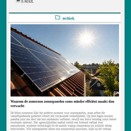
E-MAIL
techiek
Waarom de zomerzon zonnepanelen soms minder efficiënt maakt dan
verwacht
De felste zomerzon lijkt het perfecte moment voor zonnepanelen, maar achter die
vanzelfsprekende gedachte schuilt een verrassende werkelijkheid. Op hete dagen kunnen
panelen juist een deel van hun rendement verliezen, terwijl een frisse lentedag soms betere
resultaten oplevert. Dat ogenschijnlijke raadsel vertelt een boeiend verhaal over
natuurkunde, moderne technologie en de manier waarop temperatuur en zonlicht elkaar
beïnvloeden. Wie zonnepanelen alleen met zonneschijn associeert, kijkt na dit verhaal