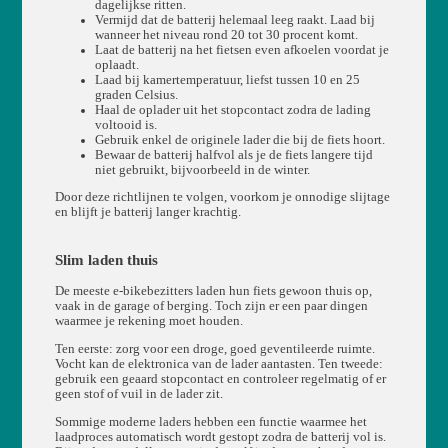
dagelijkse ritten.
Vermijd dat de batterij helemaal leeg raakt. Laad bij
wanneer het niveau rond 20 tot 30 procent komt.
Laat de batterij na het fietsen even afkoelen voordat je
oplaadt.
Laad bij kamertemperatuur, liefst tussen 10 en 25
graden Celsius.
Haal de oplader uit het stopcontact zodra de lading
voltooid is.
Gebruik enkel de originele lader die bij de fiets hoort.
Bewaar de batterij halfvol als je de fiets langere tijd
niet gebruikt, bijvoorbeeld in de winter.
Door deze richtlijnen te volgen, voorkom je onnodige slijtage
en blijft je batterij langer krachtig.
Slim laden thuis
De meeste e-bikebezitters laden hun fiets gewoon thuis op,
vaak in de garage of berging. Toch zijn er een paar dingen
waarmee je rekening moet houden.
Ten eerste: zorg voor een droge, goed geventileerde ruimte.
Vocht kan de elektronica van de lader aantasten. Ten tweede:
gebruik een geaard stopcontact en controleer regelmatig of er
geen stof of vuil in de lader zit.
Sommige moderne laders hebben een functie waarmee het
laadproces automatisch wordt gestopt zodra de batterij vol is.