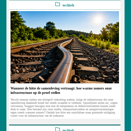
techiek
Wanneer de hitte de samenleving vertraagt: hoe warme zomers onze
infrastructuur op de proef stellen
Terwijl mensen tijdens een hittegolf verkoeling zoeken, krijgt de infrastructuur die onze
samenleving draaiende houdt het steeds zwaarder te verduren. Spoorlijnen zetten uit, wegen
vervormen, bruggen bewegen mee met de temperatuur en elektriciteitsnetten komen onder
druk te staan. Hoe bestand zijn onze steden, transportnetwerken en energievoorzieningen
tegen steeds warmere zomers? Ontdek hoe hitte een onzichtbare maar groeiende uitdaging
vormt voor de infrastructuur van de toekomst.
techiek