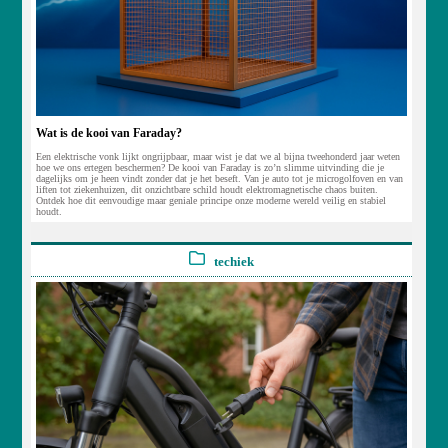
Wat is de kooi van Faraday?
Een elektrische vonk lijkt ongrijpbaar, maar wist je dat we al bijna tweehonderd jaar weten
hoe we ons ertegen beschermen? De kooi van Faraday is zo’n slimme uitvinding die je
dagelijks om je heen vindt zonder dat je het beseft. Van je auto tot je microgolfoven en van
liften tot ziekenhuizen, dit onzichtbare schild houdt elektromagnetische chaos buiten.
Ontdek hoe dit eenvoudige maar geniale principe onze moderne wereld veilig en stabiel
houdt.
techiek