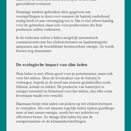
gezondheid evolueert.
Sommige merken gebruiken deze gegevens om
voorspellingen te doen over wanneer de batterij onderhoud
nodig heeft of aan vervanging toe is. Dat is niet alleen handig
voor de gebruiker, maar ook voor producenten die hun
producten willen verbeteren.
In de toekomst zullen e-bikes mogelijk automatisch
communiceren met het elektriciteitsnet en laadstrategieën
aanpassen aan de beschikbare hernieuwbare energie. Zo wordt
fietsen nog duurzamer.
De ecologische impact van slim laden
Slim laden is niet alleen goed voor je portemonnee, maar ook
voor het milieu. Door de levensduur van de batterij te
verlengen, beperk je de nood aan nieuwe grondstoffen zoals
lithium, kobalt en nikkel. De productie van batterijen is
energie-intensief en belastend voor het milieu, dus elke extra
levensjaar maakt een verschil.
Daarnaast helpt slim laden om pieken op het elektriciteitsnet
te vermijden. Als veel mensen tegelijk laden tijdens goedkope
uren of met zonne-energie, wordt het net stabieler en
efficiënter benut. Zo draagt slim laden bij aan de
energietransitie en de klimaatdoelstellingen.