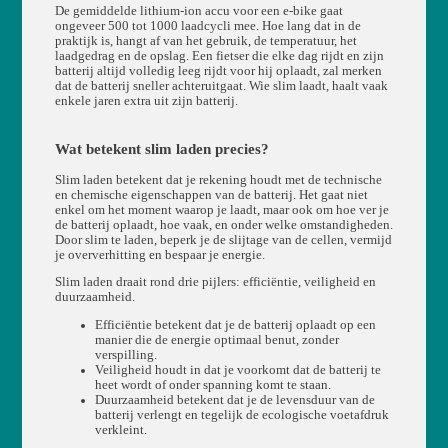
De gemiddelde lithium-ion accu voor een e-bike gaat
ongeveer 500 tot 1000 laadcycli mee. Hoe lang dat in de
praktijk is, hangt af van het gebruik, de temperatuur, het
laadgedrag en de opslag. Een fietser die elke dag rijdt en zijn
batterij altijd volledig leeg rijdt voor hij oplaadt, zal merken
dat de batterij sneller achteruitgaat. Wie slim laadt, haalt vaak
enkele jaren extra uit zijn batterij.
Wat betekent slim laden precies?
Slim laden betekent dat je rekening houdt met de technische
en chemische eigenschappen van de batterij. Het gaat niet
enkel om het moment waarop je laadt, maar ook om hoe ver je
de batterij oplaadt, hoe vaak, en onder welke omstandigheden.
Door slim te laden, beperk je de slijtage van de cellen, vermijd
je oververhitting en bespaar je energie.
Slim laden draait rond drie pijlers: efficiëntie, veiligheid en
duurzaamheid.
Efficiëntie betekent dat je de batterij oplaadt op een
manier die de energie optimaal benut, zonder
verspilling.
Veiligheid houdt in dat je voorkomt dat de batterij te
heet wordt of onder spanning komt te staan.
Duurzaamheid betekent dat je de levensduur van de
batterij verlengt en tegelijk de ecologische voetafdruk
verkleint.