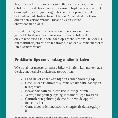
Tegelijk spelen slimme energienetten een steeds grotere rol. Je
e-bike zou in de toekomst zelfs kunnen bijdragen aan het net
door tijdelijk energie terug te leveren, een principe dat
bekendstaat als bidirectioneel laden. Zo wordt de fiets niet
alleen een vervoermiddel, maar ook een kleine
energieopslagplaats.
In stedelijke gebieden experimenteren gemeenten met
gedeelde laadpunten en hubs waar zowel e-bikes als
elektrische auto’s kunnen laden op groene stroom. Het doel is
om mobiliteit, energie en technologie op een slimme manier te
laten samenwerken.
Praktische tips om vandaag al slim te laden
Wie nu al het meeste uit zijn e-bike wil halen, kan meteen aan
de slag met enkele praktische gewoonten.
Laad liever vaker kort bij dan zelden volledig op.
Gebruik een tijdklok of slimme stekker om laadtijden
te beperken.
Bewaar de batterij in een koele, droge ruimte.
Vermijd langdurige opslag in volle of lege toestand.
Controleer regelmatig de conditie via de app of
fietsenmaker.
Combineer laden met zonne-energie als dat mogelijk
is.
Met deze eenvoudige stappen verleng je niet alleen de