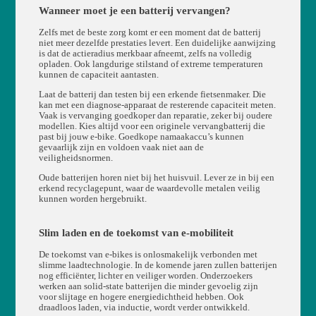
Wanneer moet je een batterij vervangen?
Zelfs met de beste zorg komt er een moment dat de batterij
niet meer dezelfde prestaties levert. Een duidelijke aanwijzing
is dat de actieradius merkbaar afneemt, zelfs na volledig
opladen. Ook langdurige stilstand of extreme temperaturen
kunnen de capaciteit aantasten.
Laat de batterij dan testen bij een erkende fietsenmaker. Die
kan met een diagnose-apparaat de resterende capaciteit meten.
Vaak is vervanging goedkoper dan reparatie, zeker bij oudere
modellen. Kies altijd voor een originele vervangbatterij die
past bij jouw e-bike. Goedkope namaakaccu’s kunnen
gevaarlijk zijn en voldoen vaak niet aan de
veiligheidsnormen.
Oude batterijen horen niet bij het huisvuil. Lever ze in bij een
erkend recyclagepunt, waar de waardevolle metalen veilig
kunnen worden hergebruikt.
Slim laden en de toekomst van e-mobiliteit
De toekomst van e-bikes is onlosmakelijk verbonden met
slimme laadtechnologie. In de komende jaren zullen batterijen
nog efficiënter, lichter en veiliger worden. Onderzoekers
werken aan solid-state batterijen die minder gevoelig zijn
voor slijtage en hogere energiedichtheid hebben. Ook
draadloos laden, via inductie, wordt verder ontwikkeld.