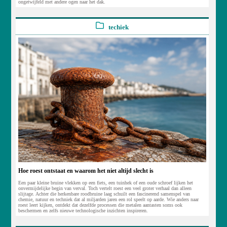
ongetwijfeld met andere ogen naar het dak.
techiek
Hoe roest ontstaat en waarom het niet altijd slecht is
Een paar kleine bruine vlekken op een fiets, een tuinhek of een oude schroef lijken het
onvermijdelijke begin van verval. Toch vertelt roest een veel groter verhaal dan alleen
slijtage. Achter die herkenbare roodbruine laag schuilt een fascinerend samenspel van
chemie, natuur en techniek dat al miljarden jaren een rol speelt op aarde. Wie anders naar
roest leert kijken, ontdekt dat dezelfde processen die metalen aantasten soms ook
beschermen en zelfs nieuwe technologische inzichten inspireren.