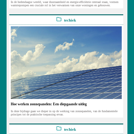
In de hedendaagse wereld, waar duurzaamheid en energie-efficiëntie centraal staan, vormen
warmtepompen een cruciale rol in het verwarmen van onze woningen en gebouwen.
techiek
Hoe werken zonnepanelen: Een diepgaande uitleg
In deze bijdrage gaan we dieper in op de werking van zonnepanelen, van de fundamentele
principes tot de praktische toepassing ervan.
techiek