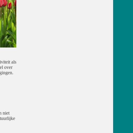
iteit als
el over
egingen.
 niet
uurlijke