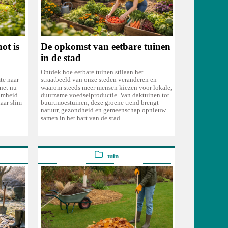
ot is
De opkomst van eetbare tuinen
in de stad
Ontdek hoe eetbare tuinen stilaan het
te naar
straatbeeld van onze steden veranderen en
net nu
waarom steeds meer mensen kiezen voor lokale,
aamheid
duurzame voedselproductie. Van daktuinen tot
aar slim
buurtmoestuinen, deze groene trend brengt
natuur, gezondheid en gemeenschap opnieuw
samen in het hart van de stad.
tuin