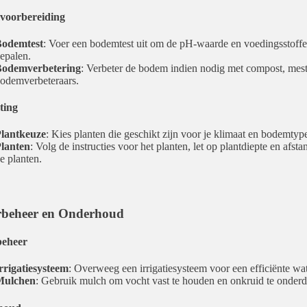
oorbereiding
odemtest
: Voer een bodemtest uit om de pH-waarde en voedingsstoffe
epalen.
odemverbetering
: Verbeter de bodem indien nodig met compost, mest
odemverbeteraars.
ting
lantkeuze
: Kies planten die geschikt zijn voor je klimaat en bodemtyp
lanten
: Volg de instructies voor het planten, let op plantdiepte en afsta
e planten.
beheer en Onderhoud
eheer
rrigatiesysteem
: Overweeg een irrigatiesysteem voor een efficiënte wat
Mulchen
: Gebruik mulch om vocht vast te houden en onkruid te onder