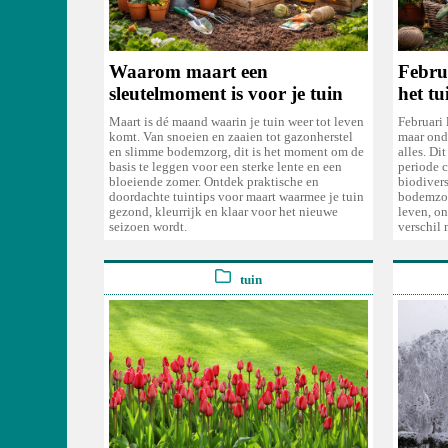
Waarom maart een
Februa
sleutelmoment is voor je tuin
het tu
Maart is dé maand waarin je tuin weer tot leven
Februari 
komt. Van snoeien en zaaien tot gazonherstel
maar onde
en slimme bodemzorg, dit is het moment om de
alles. Di
basis te leggen voor een sterke lente en een
periode c
bloeiende zomer. Ontdek praktische en
biodivers
doordachte tuintips voor maart waarmee je tuin
bodemzor
gezond, kleurrijk en klaar voor het nieuwe
leven, on
seizoen wordt.
verschil 
tuin