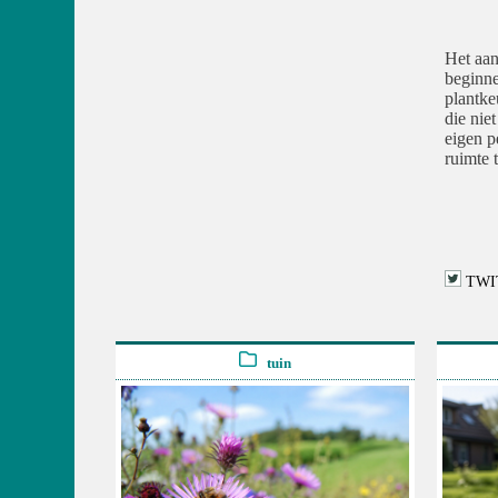
Het aan
beginne
plantke
die nie
eigen p
ruimte 
TWI
tuin