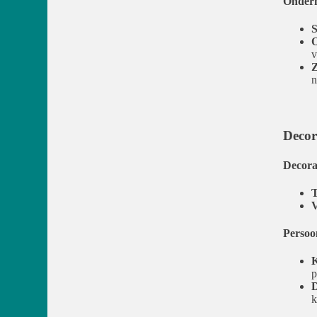
Onder
S
O
v
Z
n
Decor
Decora
T
V
Persoo
K
p
D
k