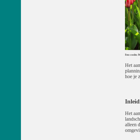
Foto credits: P
Het aan
plannin
hoe je 
Inlei
Het aan
landsch
alleen 
omgevi