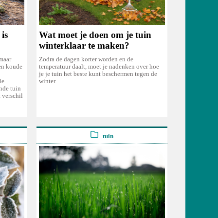
is
Wat moet je doen om je tuin
winterklaar te maken?
 maar
Zodra de dagen korter worden en de
 en koude
temperatuur daalt, moet je nadenken over hoe
je je tuin het beste kunt beschermen tegen de
le
winter.
nde tuin
 verschil
tuin