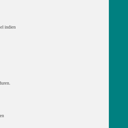
el indien
duren.
een