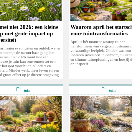
ei niet 2026: een kleine
Waarom april het startsch
ep met grote impact op
voor tuintransformaties
ersiteit
April is hét moment waarop tuinen
transformeren van vergeten buitenruim
rasmaaier even rusten en ontdek wat er
volwaardige leefplek. Ontdek waarom 
anneer je de natuur haar gang laat
iedereen investeert in comfort, duurz
ai mei niet 2026 toont hoe een
en slimme tuinoplossingen en hoe jij d
keuze je tuin kan omvormen tot een
op inspeelt.
 hotspot voor bijen, vlinders en
iteit. Minder werk, meer leven en een
d groot effect op je directe omgeving.
tuin
tuin