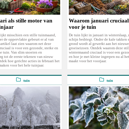
ri als stille motor van
Waarom januari cruciaal 
injaar
voor je tuin
lijkt misschien een stille tuinmaand,
De tuin lijkt in januari in winterslaap,
r de oppervlakte gebeurt er al van
schijn bedriegt. Onder de kale takken
t artikel laat zien waarom net deze
grond wordt al gewerkt aan het nieuwe
ruciaal is voor een gezonde, sterke en
groeiseizoen. Ontdek waarom deze stil
e tuin. Van slim snoeien en
wintermaand cruciaal is voor een gezo
g tot de eerste tekenen van nieuw
en hoe je met kleine ingrepen nu al het
tdek hoe gerichte acties in februari het
maakt voor het voorjaar.
maken voor het hele tuinjaar.
tuin
tuin