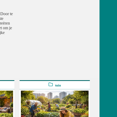
 Door te
te
reëren
et om je
jke
tuin