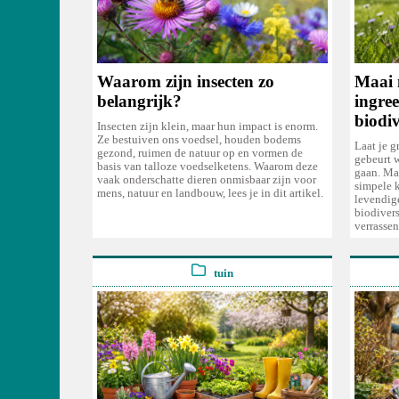
Waarom zijn insecten zo
Maai m
belangrijk?
ingre
biodiv
Insecten zijn klein, maar hun impact is enorm.
Ze bestuiven ons voedsel, houden bodems
Laat je g
gezond, ruimen de natuur op en vormen de
gebeurt w
basis van talloze voedselketens. Waarom deze
gaan. Ma
vaak onderschatte dieren onmisbaar zijn voor
simpele 
mens, natuur en landbouw, lees je in dit artikel.
levendige
biodivers
verrassen
tuin