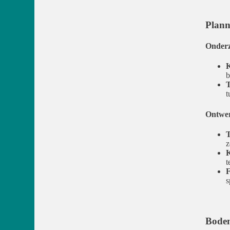
Plann
Onder
K
b
T
t
Ontwe
T
z
K
t
F
s
Bodem