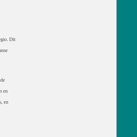
egio. Dit
panse
 de
n en
s, en