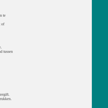
n te
 of
e.
nd tussen
ergift.
drukken.