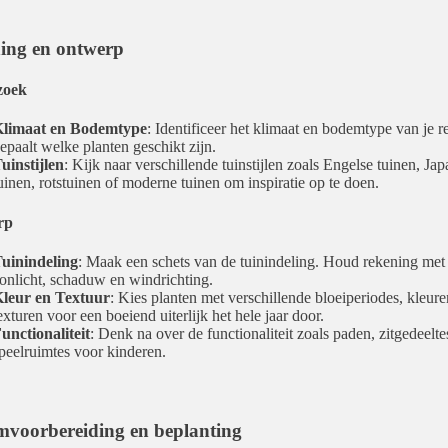
ing en ontwerp
zoek
limaat en Bodemtype
: Identificeer het klimaat en bodemtype van je r
epaalt welke planten geschikt zijn.
uinstijlen
: Kijk naar verschillende tuinstijlen zoals Engelse tuinen, Ja
uinen, rotstuinen of moderne tuinen om inspiratie op te doen.
rp
uinindeling
: Maak een schets van de tuinindeling. Houd rekening met
onlicht, schaduw en windrichting.
leur en Textuur
: Kies planten met verschillende bloeiperiodes, kleure
exturen voor een boeiend uiterlijk het hele jaar door.
unctionaliteit
: Denk na over de functionaliteit zoals paden, zitgedeelte
peelruimtes voor kinderen.
voorbereiding en beplanting