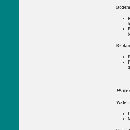
Bodemv
B
b
B
b
Beplan
P
P
d
Water
Waterb
I