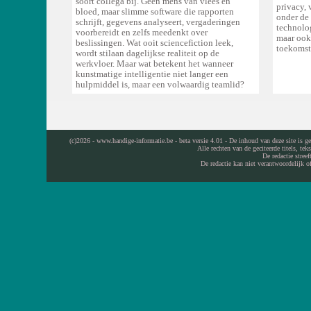
soort collega bij. Geen mens van vlees en
privacy, 
bloed, maar slimme software die rapporten
onder de
schrijft, gegevens analyseert, vergaderingen
technolog
voorbereidt en zelfs meedenkt over
maar ook
beslissingen. Wat ooit sciencefiction leek,
toekomst
wordt stilaan dagelijkse realiteit op de
werkvloer. Maar wat betekent het wanneer
kunstmatige intelligentie niet langer een
hulpmiddel is, maar een volwaardig teamlid?
(c)2026 - www.handige-informatie.be - beta versie 4.01 - De inhoud van deze site is ge
Alle rechten van de geciteerde titels, te
De redactie stree
De redactie kan niet verantwoordelijk o