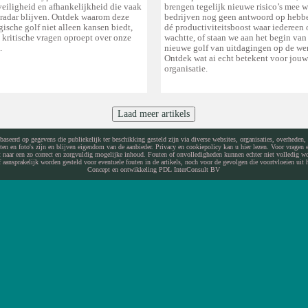
veiligheid en afhankelijkheid die vaak
brengen tegelijk nieuwe risico’s mee w
 radar blijven. Ontdek waarom deze
bedrijven nog geen antwoord op hebben
ische golf niet alleen kansen biedt,
dé productiviteitsboost waar iedereen 
 kritische vragen oproept over onze
wachtte, of staan we aan het begin van
.
nieuwe golf van uitdagingen op de we
Ontdek wat ai echt betekent voor jouw
organisatie.
Laad meer artikels
baseerd op gegevens die publiekelijk ter beschikking gesteld zijn via diverse websites, organisaties, overheden,
ksten en foto's zijn en blijven eigendom van de aanbieder. Privacy en cookiepolicy kan u hier lezen. Voor vragen
ft naar een zo correct en zorgvuldig mogelijke inhoud. Fouten of onvolledigheden kunnen echter niet volledig w
f aansprakelijk worden gesteld voor eventuele fouten in de artikels, noch voor de gevolgen die voortvloeien uit h
Concept en ontwikkeling PDL InterConsult BV