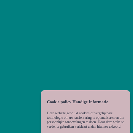
Cookie policy Handige Informatie
Deze website gebruikt cookies of vergelijkbare
technologie om uw surfervaring te optimaliseren en om
persoonlijke aanbevelingen te doen. Door deze website
verder te gebruiken verklaart u zich hiermee akkoord.