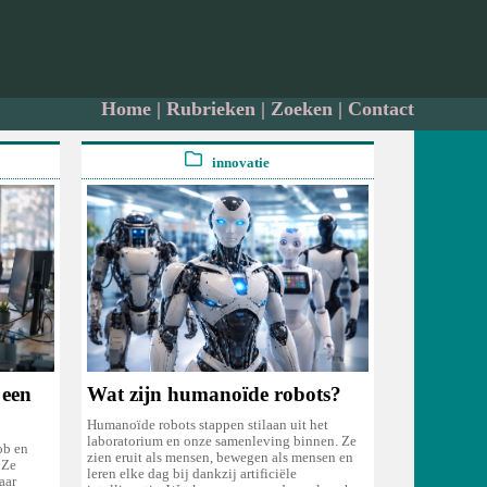
Home
|
Rubrieken
|
Zoeken
|
Contact
innovatie
 een
Wat zijn humanoïde robots?
Humanoïde robots stappen stilaan uit het
laboratorium en onze samenleving binnen. Ze
ob en
zien eruit als mensen, bewegen als mensen en
 Ze
leren elke dag bij dankzij artificiële
aar