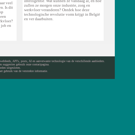
intelligentie. Wat kunnen ze vandaag al, en hoe
aar veel
zullen ze morgen onze industrie, zorg en
. Is dit
werkvloer veranderen? Ontdek hoe deze
op
technologische revolutie vorm krijgt in België
 een
en ver daarbuiten.
rkvloer?
 job en
 webfeeds, API's, posts, AI en aanverwante technologie van de verschillende aanbieders.
 en suggesties gebruik onze
contactpagina
.
orden uitgesloten.
et gebruik van de verstrekte informatie.