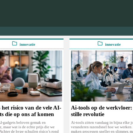
innovatie
innovatie
 het risico van de vele AI-
Ai-tools op de werkvloer:
ts die op ons af komen
stille revolutie
I-gadgets beloven gemak en
Ai-tools zitten vandaag in bijna elke j
ie, maar wat is de echte prijs die we
veranderen razendsnel hoe we werken.
Achter de hype schuilen risico’s rond
maken processen sneller en slimmer, m