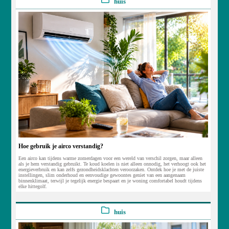
huis
Hoe gebruik je airco verstandig?
Een airco kan tijdens warme zomerdagen voor een wereld van verschil zorgen, maar alleen
als je hem verstandig gebruikt. Te koud koelen is niet alleen onnodig, het verhoogt ook het
energieverbruik en kan zelfs gezondheidsklachten veroorzaken. Ontdek hoe je met de juiste
instellingen, slim onderhoud en eenvoudige gewoontes geniet van een aangenaam
binnenklimaat, terwijl je tegelijk energie bespaart en je woning comfortabel houdt tijdens
elke hittegolf.
huis