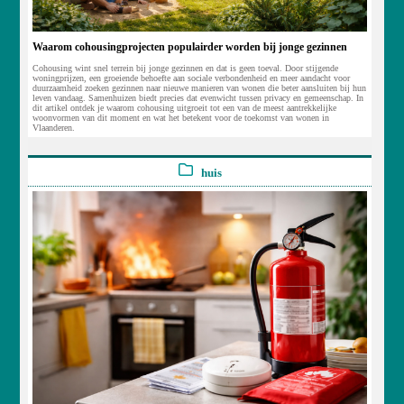
Waarom cohousingprojecten populairder worden bij jonge gezinnen
Cohousing wint snel terrein bij jonge gezinnen en dat is geen toeval. Door stijgende
woningprijzen, een groeiende behoefte aan sociale verbondenheid en meer aandacht voor
duurzaamheid zoeken gezinnen naar nieuwe manieren van wonen die beter aansluiten bij hun
leven vandaag. Samenhuizen biedt precies dat evenwicht tussen privacy en gemeenschap. In
dit artikel ontdek je waarom cohousing uitgroeit tot een van de meest aantrekkelijke
woonvormen van dit moment en wat het betekent voor de toekomst van wonen in
Vlaanderen.
huis