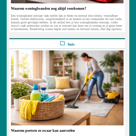
Waarom woningbranden nog altijd voorkomen?
Een woningbrand ontstaat vaak sneller dan je denkt en meestal door kleine, vermijdbare
fouten. Slechte elektriciteit, onoplettendheid in de keuken of een rookmelder die niet werkt
kunnen grote gevolgen hebben. In dit artikel lees je hoe woningbranden ontstaan, welke
risico’s vaak onderschat worden en wat je concreet kan doen om je woning en je gezin beter
te beschermen. Brandveilig wonen begint met kennis en bewuste keuzes, elke dag opnieuw.
huis
Waarom poetsen zo zwaar kan aanvoelen