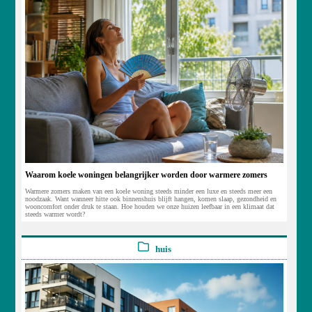
Waarom koele woningen belangrijker worden door warmere zomers
Warmere zomers maken van een koele woning steeds minder een luxe en steeds meer een
noodzaak. Want wanneer hitte ook binnenshuis blijft hangen, komen slaap, gezondheid en
wooncomfort onder druk te staan. Hoe houden we onze huizen leefbaar in een klimaat dat
steeds warmer wordt?
huis