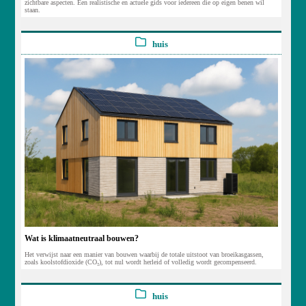
zichtbare aspecten. Een realistische en actuele gids voor iedereen die op eigen benen wil
staan.
huis
Wat is klimaatneutraal bouwen?
Het verwijst naar een manier van bouwen waarbij de totale uitstoot van broeikasgassen,
zoals koolstofdioxide (CO₂), tot nul wordt herleid of volledig wordt gecompenseerd.
huis