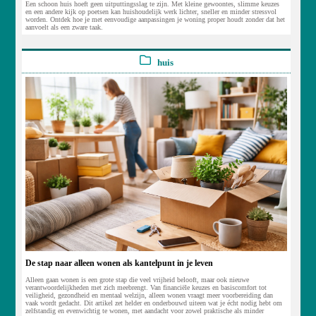
Een schoon huis hoeft geen uitputtingsslag te zijn. Met kleine gewoontes, slimme keuzes
en een andere kijk op poetsen kan huishoudelijk werk lichter, sneller en minder stressvol
worden. Ontdek hoe je met eenvoudige aanpassingen je woning proper houdt zonder dat het
aanvoelt als een zware taak.
huis
De stap naar alleen wonen als kantelpunt in je leven
Alleen gaan wonen is een grote stap die veel vrijheid belooft, maar ook nieuwe
verantwoordelijkheden met zich meebrengt. Van financiële keuzes en basiscomfort tot
veiligheid, gezondheid en mentaal welzijn, alleen wonen vraagt meer voorbereiding dan
vaak wordt gedacht. Dit artikel zet helder en onderbouwd uiteen wat je écht nodig hebt om
zelfstandig en evenwichtig te wonen, met aandacht voor zowel praktische als minder