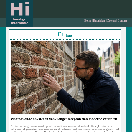
Home
|
Rubrieken
|
Zoeken
|
Contact
huis
Waarom oude bakstenen vaak langer meegaan dan moderne varianten
Achter sommige eeuwenoude gevels schuilt een verrassend verhaal. Terwijl historische
bakstenen al generaties lang weer en wind trotseren, vertonen sommige moderne gevels veel