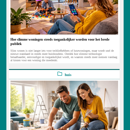
Hoe slimme woningen steeds toegankelijker worden voor het brede
publiek
Slim wonen is niet langer iets voor techliefhebbers of luxewoningen, maar wordt snel de
nieuwe standaard in steeds meer huishoudens. Ontdek hoe slimme technologie
betaalbaarder, eenvoudiger en toegankelijker wordt, en waarom steeds meer mensen vandaag
al kiezen voor een woning die meedenkt.
huis