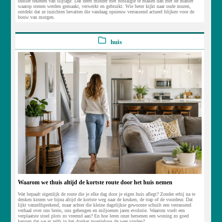
sneller tekenen van slijtage. Dat heeft minder met nostalgie te maken dan met de manier
waarop stenen werden gemaakt, verwerkt en gebruikt. Wie beter kijkt naar oude muren,
ontdekt dat ze inzichten bevatten die vandaag opnieuw verrassend actueel blijken voor de
bouw van morgen.
huis
Waarom we thuis altijd de kortste route door het huis nemen
Wat bepaalt eigenlijk de route die je elke dag door je eigen huis aflegt? Zonder erbij na te
denken kiezen we bijna altijd de kortste weg naar de keuken, de trap of de voordeur. Dat
lijkt vanzelfsprekend, maar achter die kleine dagelijkse gewoonte schuilt een verrassend
verhaal over ons brein, ons geheugen en miljoenen jaren evolutie. Waarom voelt een
verplaatste stoel plots zo vreemd aan? En hoe leren onze hersenen een woning zo goed
kennen dat we er zelfs in het donker moeiteloos de weg vinden?