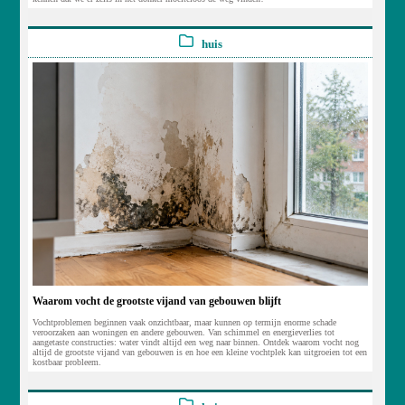
huis
Waarom vocht de grootste vijand van gebouwen blijft
Vochtproblemen beginnen vaak onzichtbaar, maar kunnen op termijn enorme schade
veroorzaken aan woningen en andere gebouwen. Van schimmel en energieverlies tot
aangetaste constructies: water vindt altijd een weg naar binnen. Ontdek waarom vocht nog
altijd de grootste vijand van gebouwen is en hoe een kleine vochtplek kan uitgroeien tot een
kostbaar probleem.