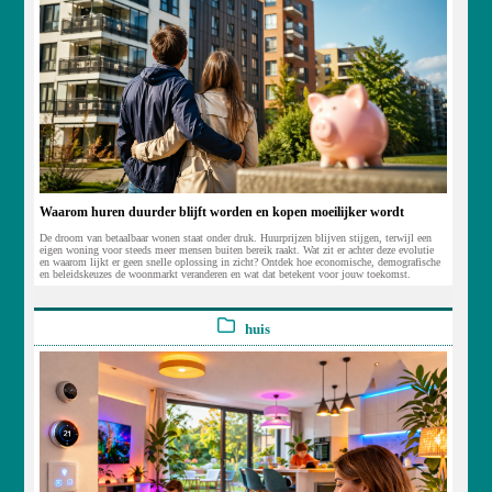
Waarom huren duurder blijft worden en kopen moeilijker wordt
De droom van betaalbaar wonen staat onder druk. Huurprijzen blijven stijgen, terwijl een
eigen woning voor steeds meer mensen buiten bereik raakt. Wat zit er achter deze evolutie
en waarom lijkt er geen snelle oplossing in zicht? Ontdek hoe economische, demografische
en beleidskeuzes de woonmarkt veranderen en wat dat betekent voor jouw toekomst.
huis