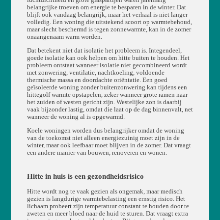
belangrijke troeven om energie te besparen in de winter. Dat
blijft ook vandaag belangrijk, maar het verhaal is niet langer
volledig. Een woning die uitstekend scoort op warmtebehoud,
maar slecht beschermd is tegen zonnewarmte, kan in de zomer
onaangenaam warm worden.
Dat betekent niet dat isolatie het probleem is. Integendeel,
goede isolatie kan ook helpen om hitte buiten te houden. Het
probleem ontstaat wanneer isolatie niet gecombineerd wordt
met zonwering, ventilatie, nachtkoeling, voldoende
thermische massa en doordachte oriëntatie. Een goed
geïsoleerde woning zonder buitenzonwering kan tijdens een
hittegolf warmte opstapelen, zeker wanneer grote ramen naar
het zuiden of westen gericht zijn. Westelijke zon is daarbij
vaak bijzonder lastig, omdat die laat op de dag binnenvalt, net
wanneer de woning al is opgewarmd.
Koele woningen worden dus belangrijker omdat de woning
van de toekomst niet alleen energiezuinig moet zijn in de
winter, maar ook leefbaar moet blijven in de zomer. Dat vraagt
een andere manier van bouwen, renoveren en wonen.
Hitte in huis is een gezondheidsrisico
Hitte wordt nog te vaak gezien als ongemak, maar medisch
gezien is langdurige warmtebelasting een ernstig risico. Het
lichaam probeert zijn temperatuur constant te houden door te
zweten en meer bloed naar de huid te sturen. Dat vraagt extra