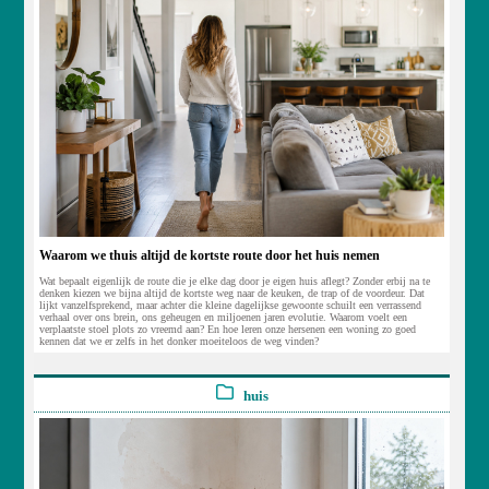
Waarom we thuis altijd de kortste route door het huis nemen
Wat bepaalt eigenlijk de route die je elke dag door je eigen huis aflegt? Zonder erbij na te
denken kiezen we bijna altijd de kortste weg naar de keuken, de trap of de voordeur. Dat
lijkt vanzelfsprekend, maar achter die kleine dagelijkse gewoonte schuilt een verrassend
verhaal over ons brein, ons geheugen en miljoenen jaren evolutie. Waarom voelt een
verplaatste stoel plots zo vreemd aan? En hoe leren onze hersenen een woning zo goed
kennen dat we er zelfs in het donker moeiteloos de weg vinden?
huis