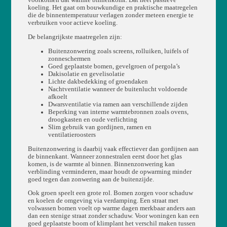
voorkomen dat warmte binnenkomt. Dat heet passieve
koeling. Het gaat om bouwkundige en praktische maatregelen
die de binnentemperatuur verlagen zonder meteen energie te
verbruiken voor actieve koeling.
De belangrijkste maatregelen zijn:
Buitenzonwering zoals screens, rolluiken, luifels of
zonneschermen
Goed geplaatste bomen, gevelgroen of pergola’s
Dakisolatie en gevelisolatie
Lichte dakbedekking of groendaken
Nachtventilatie wanneer de buitenlucht voldoende
afkoelt
Dwarsventilatie via ramen aan verschillende zijden
Beperking van interne warmtebronnen zoals ovens,
droogkasten en oude verlichting
Slim gebruik van gordijnen, ramen en
ventilatieroosters
Buitenzonwering is daarbij vaak effectiever dan gordijnen aan
de binnenkant. Wanneer zonnestralen eerst door het glas
komen, is de warmte al binnen. Binnenzonwering kan
verblinding verminderen, maar houdt de opwarming minder
goed tegen dan zonwering aan de buitenzijde.
Ook groen speelt een grote rol. Bomen zorgen voor schaduw
en koelen de omgeving via verdamping. Een straat met
volwassen bomen voelt op warme dagen merkbaar anders aan
dan een stenige straat zonder schaduw. Voor woningen kan een
goed geplaatste boom of klimplant het verschil maken tussen