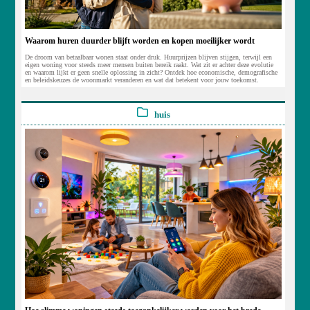
Waarom huren duurder blijft worden en kopen moeilijker wordt
De droom van betaalbaar wonen staat onder druk. Huurprijzen blijven stijgen, terwijl een
eigen woning voor steeds meer mensen buiten bereik raakt. Wat zit er achter deze evolutie
en waarom lijkt er geen snelle oplossing in zicht? Ontdek hoe economische, demografische
en beleidskeuzes de woonmarkt veranderen en wat dat betekent voor jouw toekomst.
huis