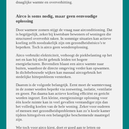
draaglijke warmte en oververhitting.
Airco is soms nodig, maar geen eenvoudige
oplossing
Door warmere zomers stijgt de vraag naar airconditioning. Dat
is begrijpelijk, zeker bij kwetsbare bewoners of woningen die
structureel oververhit raken. In sommige situaties kan actieve
koeling zelfs noodzakelijk zijn om gezondheidsrisico’s te
beperken. Toch is airco geen wonderoplossing.
Airco verbruikt elektriciteit, verhoogt de piekbelasting op het
net en kan bij slecht gebruik leiden tot hogere
energiefacturen. Bovendien blaast een airco warmte naar
buiten, waardoor de directe omgeving verder kan opwarmen.
In dichtbebouwde wijken kan massaal aircogebruik het
stedelijke hitteprobleem versterken.
Daarom is de volgorde belangrijk. Eerst moet de warmtevraag
in de zomer worden beperkt via zonwering, isolatie, ventilatie
en groen. Pas daarna kan actieve koeling efficiënt en gericht
worden ingezet. Een kleine, energiezuinige oplossing voor
één koele ruimte kan in veel gevallen verstandiger zijn dan
het volledig koelen van de hele woning. Zeker voor ouderen
of mensen met gezondheidsproblemen kan zo’n koele kamer
tijdens hittegolven een belangrijke beschermende maatregel
zijn.
Wie toch voor airco kiest, doet er goed aan te letten op