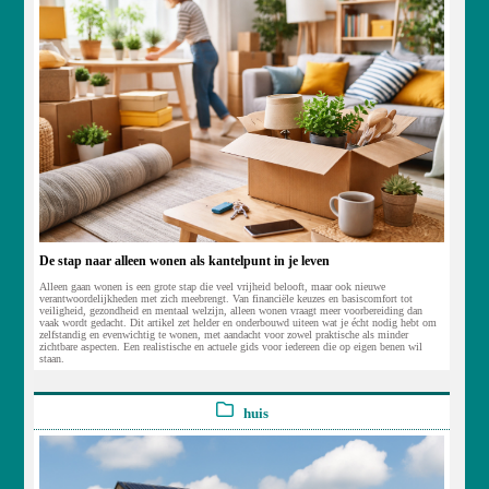
De stap naar alleen wonen als kantelpunt in je leven
Alleen gaan wonen is een grote stap die veel vrijheid belooft, maar ook nieuwe
verantwoordelijkheden met zich meebrengt. Van financiële keuzes en basiscomfort tot
veiligheid, gezondheid en mentaal welzijn, alleen wonen vraagt meer voorbereiding dan
vaak wordt gedacht. Dit artikel zet helder en onderbouwd uiteen wat je écht nodig hebt om
zelfstandig en evenwichtig te wonen, met aandacht voor zowel praktische als minder
zichtbare aspecten. Een realistische en actuele gids voor iedereen die op eigen benen wil
staan.
huis