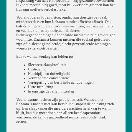
inspanning van hart en bloedvaten. Bij gezonde volwassenen
lukt dat meestal vrij goed, maar bij kwetsbare groepen kan het
lichaam sneller overbelast raken.
Vooral ouderen lopen risico, omdat hun dorstgevoel vaak
minder sterk is en hun lichaam minder efficiënt afkoelt. Ook
baby’s, jonge kinderen, zwangere vrouwen, mensen met hart-
en vaatziekten, nierproblemen, diabetes,
luchtwegaandoeningen of bepaalde medicatie zijn gevoeliger
voor hitte. Daarnaast kunnen mensen die sociaal geïsoleerd
zijn of in slecht geïsoleerde, slecht geventileerde woningen
wonen extra kwetsbaar zijn.
Een te warme woning kan leiden tot:
Slechtere slaapkwaliteit
Uitdroging
Hoofdpijn en duizeligheid
Verminderde concentratie
Verergering van bestaande aandoeningen
Hitte-uitputting
In ernstige gevallen hitteslag
Vooral warme nachten zijn problematisch. Wanneer het
lichaam ’s nachts niet kan herstellen, stapelt de belasting zich
op. Een slaapkamer die meerdere nachten na elkaar te warm
blijft, kan dus meer doen dan alleen het slaapcomfort
verstoren. Ze kan de gezondheid rechtstreeks onder druk
zetten.