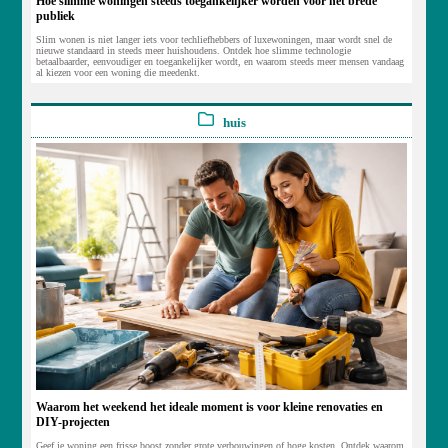
Hoe slimme woningen steeds toegankelijker worden voor het brede
publiek
Slim wonen is niet langer iets voor techliefhebbers of luxewoningen, maar wordt snel de
nieuwe standaard in steeds meer huishoudens. Ontdek hoe slimme technologie
betaalbaarder, eenvoudiger en toegankelijker wordt, en waarom steeds meer mensen vandaag
al kiezen voor een woning die meedenkt.
huis
Waarom het weekend het ideale moment is voor kleine renovaties en
DIY-projecten
Geef je woning een frisse boost zonder grote verbouwingen of hoge kosten. Ontdek waarom