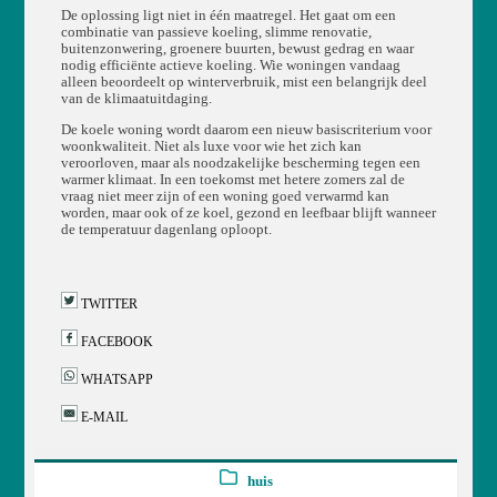
De oplossing ligt niet in één maatregel. Het gaat om een
combinatie van passieve koeling, slimme renovatie,
buitenzonwering, groenere buurten, bewust gedrag en waar
nodig efficiënte actieve koeling. Wie woningen vandaag
alleen beoordeelt op winterverbruik, mist een belangrijk deel
van de klimaatuitdaging.
De koele woning wordt daarom een nieuw basiscriterium voor
woonkwaliteit. Niet als luxe voor wie het zich kan
veroorloven, maar als noodzakelijke bescherming tegen een
warmer klimaat. In een toekomst met hetere zomers zal de
vraag niet meer zijn of een woning goed verwarmd kan
worden, maar ook of ze koel, gezond en leefbaar blijft wanneer
de temperatuur dagenlang oploopt.
TWITTER
FACEBOOK
WHATSAPP
E-MAIL
huis