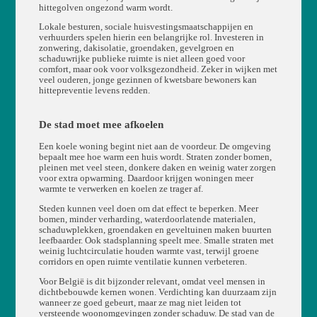
hittegolven ongezond warm wordt.
Lokale besturen, sociale huisvestingsmaatschappijen en
verhuurders spelen hierin een belangrijke rol. Investeren in
zonwering, dakisolatie, groendaken, gevelgroen en
schaduwrijke publieke ruimte is niet alleen goed voor
comfort, maar ook voor volksgezondheid. Zeker in wijken met
veel ouderen, jonge gezinnen of kwetsbare bewoners kan
hittepreventie levens redden.
De stad moet mee afkoelen
Een koele woning begint niet aan de voordeur. De omgeving
bepaalt mee hoe warm een huis wordt. Straten zonder bomen,
pleinen met veel steen, donkere daken en weinig water zorgen
voor extra opwarming. Daardoor krijgen woningen meer
warmte te verwerken en koelen ze trager af.
Steden kunnen veel doen om dat effect te beperken. Meer
bomen, minder verharding, waterdoorlatende materialen,
schaduwplekken, groendaken en geveltuinen maken buurten
leefbaarder. Ook stadsplanning speelt mee. Smalle straten met
weinig luchtcirculatie houden warmte vast, terwijl groene
corridors en open ruimte ventilatie kunnen verbeteren.
Voor België is dit bijzonder relevant, omdat veel mensen in
dichtbebouwde kernen wonen. Verdichting kan duurzaam zijn
wanneer ze goed gebeurt, maar ze mag niet leiden tot
versteende woonomgevingen zonder schaduw. De stad van de