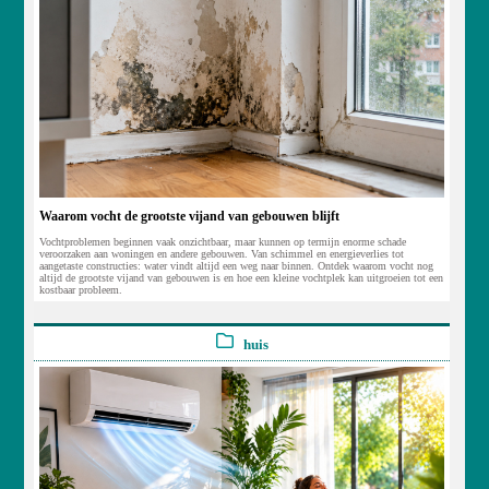
Waarom vocht de grootste vijand van gebouwen blijft
Vochtproblemen beginnen vaak onzichtbaar, maar kunnen op termijn enorme schade
veroorzaken aan woningen en andere gebouwen. Van schimmel en energieverlies tot
aangetaste constructies: water vindt altijd een weg naar binnen. Ontdek waarom vocht nog
altijd de grootste vijand van gebouwen is en hoe een kleine vochtplek kan uitgroeien tot een
kostbaar probleem.
huis