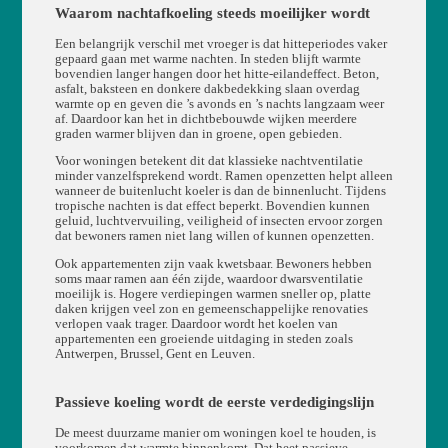
Waarom nachtafkoeling steeds moeilijker wordt
Een belangrijk verschil met vroeger is dat hitteperiodes vaker
gepaard gaan met warme nachten. In steden blijft warmte
bovendien langer hangen door het hitte-eilandeffect. Beton,
asfalt, baksteen en donkere dakbedekking slaan overdag
warmte op en geven die ’s avonds en ’s nachts langzaam weer
af. Daardoor kan het in dichtbebouwde wijken meerdere
graden warmer blijven dan in groene, open gebieden.
Voor woningen betekent dit dat klassieke nachtventilatie
minder vanzelfsprekend wordt. Ramen openzetten helpt alleen
wanneer de buitenlucht koeler is dan de binnenlucht. Tijdens
tropische nachten is dat effect beperkt. Bovendien kunnen
geluid, luchtvervuiling, veiligheid of insecten ervoor zorgen
dat bewoners ramen niet lang willen of kunnen openzetten.
Ook appartementen zijn vaak kwetsbaar. Bewoners hebben
soms maar ramen aan één zijde, waardoor dwarsventilatie
moeilijk is. Hogere verdiepingen warmen sneller op, platte
daken krijgen veel zon en gemeenschappelijke renovaties
verlopen vaak trager. Daardoor wordt het koelen van
appartementen een groeiende uitdaging in steden zoals
Antwerpen, Brussel, Gent en Leuven.
Passieve koeling wordt de eerste verdedigingslijn
De meest duurzame manier om woningen koel te houden, is