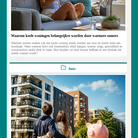
Waarom koele woningen belangrijker worden door warmere zomers
Warmere zomers maken van een koele woning steeds minder een luxe en steeds meer een
noodzaak. Want wanneer hitte ook binnenshuis blijft hangen, komen slaap, gezondheid en
wooncomfort onder druk te staan. Hoe houden we onze huizen leefbaar in een klimaat dat
steeds warmer wordt?
huis