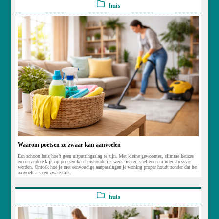
huis
Waarom poetsen zo zwaar kan aanvoelen
Een schoon huis hoeft geen uitputtingsslag te zijn. Met kleine gewoontes, slimme keuzes
en een andere kijk op poetsen kan huishoudelijk werk lichter, sneller en minder stressvol
worden. Ontdek hoe je met eenvoudige aanpassingen je woning proper houdt zonder dat het
aanvoelt als een zware taak.
huis