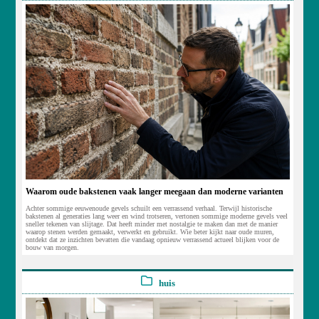
Waarom oude bakstenen vaak langer meegaan dan moderne varianten
Achter sommige eeuwenoude gevels schuilt een verrassend verhaal. Terwijl historische
bakstenen al generaties lang weer en wind trotseren, vertonen sommige moderne gevels veel
sneller tekenen van slijtage. Dat heeft minder met nostalgie te maken dan met de manier
waarop stenen werden gemaakt, verwerkt en gebruikt. Wie beter kijkt naar oude muren,
ontdekt dat ze inzichten bevatten die vandaag opnieuw verrassend actueel blijken voor de
bouw van morgen.
huis