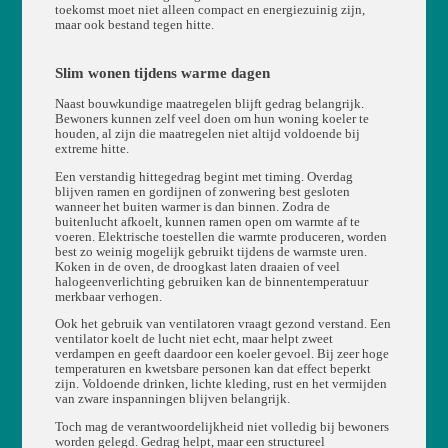
toekomst moet niet alleen compact en energiezuinig zijn,
maar ook bestand tegen hitte.
Slim wonen tijdens warme dagen
Naast bouwkundige maatregelen blijft gedrag belangrijk.
Bewoners kunnen zelf veel doen om hun woning koeler te
houden, al zijn die maatregelen niet altijd voldoende bij
extreme hitte.
Een verstandig hittegedrag begint met timing. Overdag
blijven ramen en gordijnen of zonwering best gesloten
wanneer het buiten warmer is dan binnen. Zodra de
buitenlucht afkoelt, kunnen ramen open om warmte af te
voeren. Elektrische toestellen die warmte produceren, worden
best zo weinig mogelijk gebruikt tijdens de warmste uren.
Koken in de oven, de droogkast laten draaien of veel
halogeenverlichting gebruiken kan de binnentemperatuur
merkbaar verhogen.
Ook het gebruik van ventilatoren vraagt gezond verstand. Een
ventilator koelt de lucht niet echt, maar helpt zweet
verdampen en geeft daardoor een koeler gevoel. Bij zeer hoge
temperaturen en kwetsbare personen kan dat effect beperkt
zijn. Voldoende drinken, lichte kleding, rust en het vermijden
van zware inspanningen blijven belangrijk.
Toch mag de verantwoordelijkheid niet volledig bij bewoners
worden gelegd. Gedrag helpt, maar een structureel