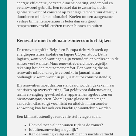
energie-efficiëntie, correcte dimensionering, onderhoud en
verantwoord gebruik. Een toestel dat te zwaar is, slecht
geplaatst wordt of constant op zeer lage temperatuur draait, is
duurder en minder comfortabel. Koelen tot een aangename,
veilige binnentemperatuur is beter dan een groot
temperatuurverschil creëren tussen binnen en buiten.
Renovatie moet ook naar zomercomfort kijken
De renovatiegolf in België en Europa richt zich sterk op
energieprestaties, isolatie en lagere CO₂-uitstoot. Dat is
logisch, want veel woningen zijn verouderd en verliezen in de
winter veel warmte. Maar renovatiebeleid moet tegelijk
rekening houden met zomercomfort. Een woning die na
renovatie minder energie verbruikt in januari, maar
ondraaglijk warm wordt in juli, is niet toekomstbestendig.
Bij renovaties moet daarom standaard worden gekeken naar
het risico op oververhitting. Dat geldt voor dakrenovaties,
raamvervanging, gevelisolatie, appartementsgebouwen en
nieuwbouwprojecten. Vooral grote glaspartijen vragen
aandacht. Glas zorgt voor licht en uitzicht, maar zonder
zonwering kan het ook een krachtige warmtebron worden.
Een klimaatbestendige renovatie stelt vragen zoals:
Hoeveel zon valt er binnen tijdens de zomer?
Is buitenzonwering mogelijk?
Kan de woning veilig en efficiënt ’s nachts verlucht