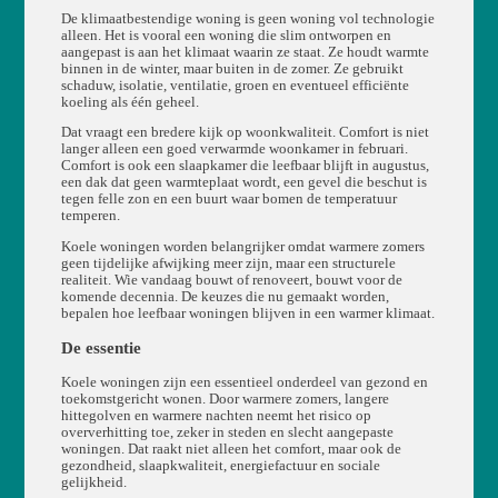
De klimaatbestendige woning is geen woning vol technologie
alleen. Het is vooral een woning die slim ontworpen en
aangepast is aan het klimaat waarin ze staat. Ze houdt warmte
binnen in de winter, maar buiten in de zomer. Ze gebruikt
schaduw, isolatie, ventilatie, groen en eventueel efficiënte
koeling als één geheel.
Dat vraagt een bredere kijk op woonkwaliteit. Comfort is niet
langer alleen een goed verwarmde woonkamer in februari.
Comfort is ook een slaapkamer die leefbaar blijft in augustus,
een dak dat geen warmteplaat wordt, een gevel die beschut is
tegen felle zon en een buurt waar bomen de temperatuur
temperen.
Koele woningen worden belangrijker omdat warmere zomers
geen tijdelijke afwijking meer zijn, maar een structurele
realiteit. Wie vandaag bouwt of renoveert, bouwt voor de
komende decennia. De keuzes die nu gemaakt worden,
bepalen hoe leefbaar woningen blijven in een warmer klimaat.
De essentie
Koele woningen zijn een essentieel onderdeel van gezond en
toekomstgericht wonen. Door warmere zomers, langere
hittegolven en warmere nachten neemt het risico op
oververhitting toe, zeker in steden en slecht aangepaste
woningen. Dat raakt niet alleen het comfort, maar ook de
gezondheid, slaapkwaliteit, energiefactuur en sociale
gelijkheid.