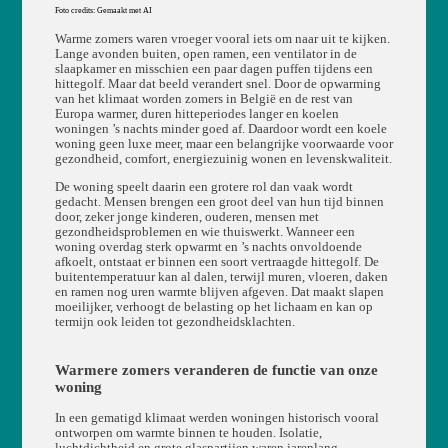
Foto credits: Gemaakt met AI
Warme zomers waren vroeger vooral iets om naar uit te kijken.
Lange avonden buiten, open ramen, een ventilator in de
slaapkamer en misschien een paar dagen puffen tijdens een
hittegolf. Maar dat beeld verandert snel. Door de opwarming
van het klimaat worden zomers in België en de rest van
Europa warmer, duren hitteperiodes langer en koelen
woningen ’s nachts minder goed af. Daardoor wordt een koele
woning geen luxe meer, maar een belangrijke voorwaarde voor
gezondheid, comfort, energiezuinig wonen en levenskwaliteit.
De woning speelt daarin een grotere rol dan vaak wordt
gedacht. Mensen brengen een groot deel van hun tijd binnen
door, zeker jonge kinderen, ouderen, mensen met
gezondheidsproblemen en wie thuiswerkt. Wanneer een
woning overdag sterk opwarmt en ’s nachts onvoldoende
afkoelt, ontstaat er binnen een soort vertraagde hittegolf. De
buitentemperatuur kan al dalen, terwijl muren, vloeren, daken
en ramen nog uren warmte blijven afgeven. Dat maakt slapen
moeilijker, verhoogt de belasting op het lichaam en kan op
termijn ook leiden tot gezondheidsklachten.
Warmere zomers veranderen de functie van onze
woning
In een gematigd klimaat werden woningen historisch vooral
ontworpen om warmte binnen te houden. Isolatie,
luchtdichtheid en grote glaspartijen waren jarenlang