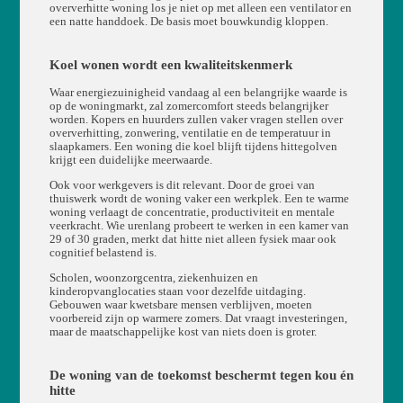
oververhitte woning los je niet op met alleen een ventilator en
een natte handdoek. De basis moet bouwkundig kloppen.
Koel wonen wordt een kwaliteitskenmerk
Waar energiezuinigheid vandaag al een belangrijke waarde is
op de woningmarkt, zal zomercomfort steeds belangrijker
worden. Kopers en huurders zullen vaker vragen stellen over
oververhitting, zonwering, ventilatie en de temperatuur in
slaapkamers. Een woning die koel blijft tijdens hittegolven
krijgt een duidelijke meerwaarde.
Ook voor werkgevers is dit relevant. Door de groei van
thuiswerk wordt de woning vaker een werkplek. Een te warme
woning verlaagt de concentratie, productiviteit en mentale
veerkracht. Wie urenlang probeert te werken in een kamer van
29 of 30 graden, merkt dat hitte niet alleen fysiek maar ook
cognitief belastend is.
Scholen, woonzorgcentra, ziekenhuizen en
kinderopvanglocaties staan voor dezelfde uitdaging.
Gebouwen waar kwetsbare mensen verblijven, moeten
voorbereid zijn op warmere zomers. Dat vraagt investeringen,
maar de maatschappelijke kost van niets doen is groter.
De woning van de toekomst beschermt tegen kou én
hitte