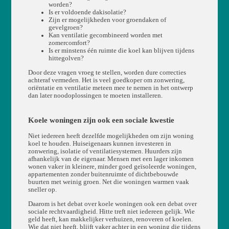
worden?
Is er voldoende dakisolatie?
Zijn er mogelijkheden voor groendaken of
gevelgroen?
Kan ventilatie gecombineerd worden met
zomercomfort?
Is er minstens één ruimte die koel kan blijven tijdens
hittegolven?
Door deze vragen vroeg te stellen, worden dure correcties
achteraf vermeden. Het is veel goedkoper om zonwering,
oriëntatie en ventilatie meteen mee te nemen in het ontwerp
dan later noodoplossingen te moeten installeren.
Koele woningen zijn ook een sociale kwestie
Niet iedereen heeft dezelfde mogelijkheden om zijn woning
koel te houden. Huiseigenaars kunnen investeren in
zonwering, isolatie of ventilatiesystemen. Huurders zijn
afhankelijk van de eigenaar. Mensen met een lager inkomen
wonen vaker in kleinere, minder goed geïsoleerde woningen,
appartementen zonder buitenruimte of dichtbebouwde
buurten met weinig groen. Net die woningen warmen vaak
sneller op.
Daarom is het debat over koele woningen ook een debat over
sociale rechtvaardigheid. Hitte treft niet iedereen gelijk. Wie
geld heeft, kan makkelijker verhuizen, renoveren of koelen.
Wie dat niet heeft, blijft vaker achter in een woning die tijdens