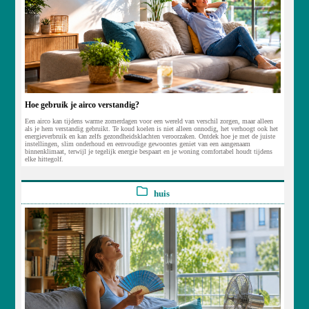
Hoe gebruik je airco verstandig?
Een airco kan tijdens warme zomerdagen voor een wereld van verschil zorgen, maar alleen
als je hem verstandig gebruikt. Te koud koelen is niet alleen onnodig, het verhoogt ook het
energieverbruik en kan zelfs gezondheidsklachten veroorzaken. Ontdek hoe je met de juiste
instellingen, slim onderhoud en eenvoudige gewoontes geniet van een aangenaam
binnenklimaat, terwijl je tegelijk energie bespaart en je woning comfortabel houdt tijdens
elke hittegolf.
huis