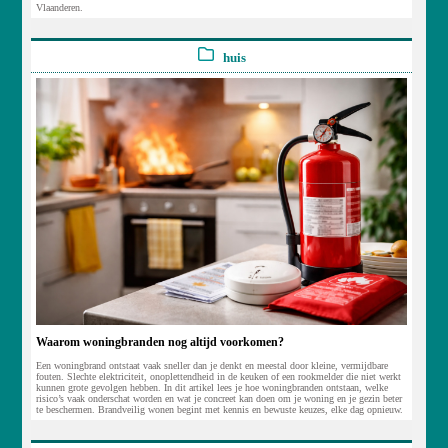
Vlaanderen.
huis
Waarom woningbranden nog altijd voorkomen?
Een woningbrand ontstaat vaak sneller dan je denkt en meestal door kleine, vermijdbare
fouten. Slechte elektriciteit, onoplettendheid in de keuken of een rookmelder die niet werkt
kunnen grote gevolgen hebben. In dit artikel lees je hoe woningbranden ontstaan, welke
risico’s vaak onderschat worden en wat je concreet kan doen om je woning en je gezin beter
te beschermen. Brandveilig wonen begint met kennis en bewuste keuzes, elke dag opnieuw.