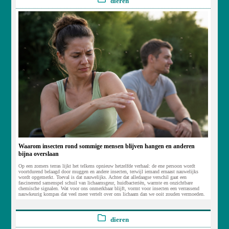
dieren
Waarom insecten rond sommige mensen blijven hangen en anderen
bijna overslaan
Op een zomers terras lijkt het telkens opnieuw hetzelfde verhaal: de ene persoon wordt
voortdurend belaagd door muggen en andere insecten, terwijl iemand ernaast nauwelijks
wordt opgemerkt. Toeval is dat nauwelijks. Achter dat alledaagse verschil gaat een
fascinerend samenspel schuil van lichaamsgeur, huidbacteriën, warmte en onzichtbare
chemische signalen. Wat voor ons onmerkbaar blijft, vormt voor insecten een verrassend
nauwkeurig kompas dat veel meer vertelt over ons lichaam dan we ooit zouden vermoeden.
dieren