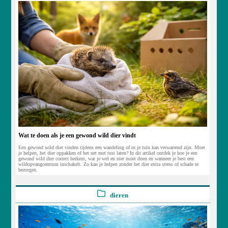
Wat te doen als je een gewond wild dier vindt
Een gewond wild dier vinden tijdens een wandeling of in je tuin kan verwarrend zijn. Moet
je helpen, het dier oppakken of het net met rust laten? In dit artikel ontdek je hoe je een
gewond wild dier correct herkent, wat je wel en niet moet doen en wanneer je best een
wildopvangcentrum inschakelt. Zo kan je helpen zonder het dier extra stress of schade te
bezorgen.
dieren