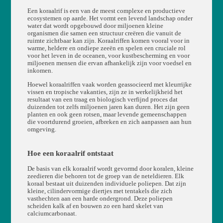
Een koraalrif is een van de meest complexe en productieve
ecosystemen op aarde. Het vormt een levend landschap onder
water dat wordt opgebouwd door miljoenen kleine
organismen die samen een structuur creëren die vanuit de
ruimte zichtbaar kan zijn. Koraalriffen komen vooral voor in
warme, heldere en ondiepe zeeën en spelen een cruciale rol
voor het leven in de oceanen, voor kustbescherming en voor
miljoenen mensen die ervan afhankelijk zijn voor voedsel en
inkomen.
Hoewel koraalriffen vaak worden geassocieerd met kleurrijke
vissen en tropische vakanties, zijn ze in werkelijkheid het
resultaat van een traag en biologisch verfijnd proces dat
duizenden tot zelfs miljoenen jaren kan duren. Het zijn geen
planten en ook geen rotsen, maar levende gemeenschappen
die voortdurend groeien, afbreken en zich aanpassen aan hun
omgeving.
Hoe een koraalrif ontstaat
De basis van elk koraalrif wordt gevormd door koralen, kleine
zeedieren die behoren tot de groep van de neteldieren. Elk
koraal bestaat uit duizenden individuele poliepen. Dat zijn
kleine, cilindervormige diertjes met tentakels die zich
vasthechten aan een harde ondergrond. Deze poliepen
scheiden kalk af en bouwen zo een hard skelet van
calciumcarbonaat.