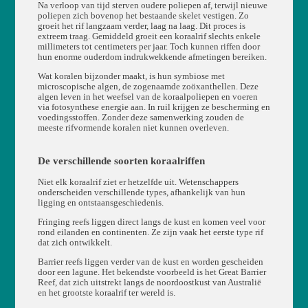
Na verloop van tijd sterven oudere poliepen af, terwijl nieuwe
poliepen zich bovenop het bestaande skelet vestigen. Zo
groeit het rif langzaam verder, laag na laag. Dit proces is
extreem traag. Gemiddeld groeit een koraalrif slechts enkele
millimeters tot centimeters per jaar. Toch kunnen riffen door
hun enorme ouderdom indrukwekkende afmetingen bereiken.
Wat koralen bijzonder maakt, is hun symbiose met
microscopische algen, de zogenaamde zoöxanthellen. Deze
algen leven in het weefsel van de koraalpoliepen en voeren
via fotosynthese energie aan. In ruil krijgen ze bescherming en
voedingsstoffen. Zonder deze samenwerking zouden de
meeste rifvormende koralen niet kunnen overleven.
De verschillende soorten koraalriffen
Niet elk koraalrif ziet er hetzelfde uit. Wetenschappers
onderscheiden verschillende types, afhankelijk van hun
ligging en ontstaansgeschiedenis.
Fringing reefs liggen direct langs de kust en komen veel voor
rond eilanden en continenten. Ze zijn vaak het eerste type rif
dat zich ontwikkelt.
Barrier reefs liggen verder van de kust en worden gescheiden
door een lagune. Het bekendste voorbeeld is het Great Barrier
Reef, dat zich uitstrekt langs de noordoostkust van Australië
en het grootste koraalrif ter wereld is.