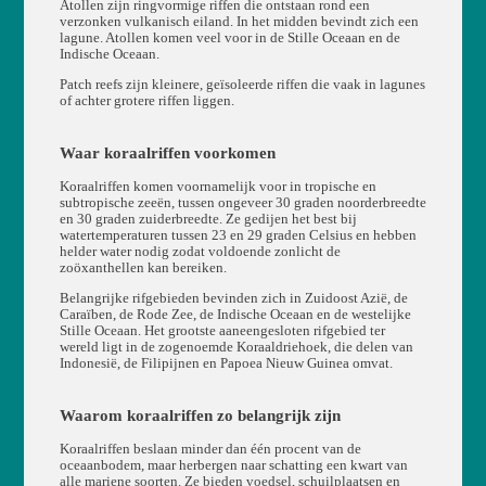
Atollen zijn ringvormige riffen die ontstaan rond een
verzonken vulkanisch eiland. In het midden bevindt zich een
lagune. Atollen komen veel voor in de Stille Oceaan en de
Indische Oceaan.
Patch reefs zijn kleinere, geïsoleerde riffen die vaak in lagunes
of achter grotere riffen liggen.
Waar koraalriffen voorkomen
Koraalriffen komen voornamelijk voor in tropische en
subtropische zeeën, tussen ongeveer 30 graden noorderbreedte
en 30 graden zuiderbreedte. Ze gedijen het best bij
watertemperaturen tussen 23 en 29 graden Celsius en hebben
helder water nodig zodat voldoende zonlicht de
zoöxanthellen kan bereiken.
Belangrijke rifgebieden bevinden zich in Zuidoost Azië, de
Caraïben, de Rode Zee, de Indische Oceaan en de westelijke
Stille Oceaan. Het grootste aaneengesloten rifgebied ter
wereld ligt in de zogenoemde Koraaldriehoek, die delen van
Indonesië, de Filipijnen en Papoea Nieuw Guinea omvat.
Waarom koraalriffen zo belangrijk zijn
Koraalriffen beslaan minder dan één procent van de
oceaanbodem, maar herbergen naar schatting een kwart van
alle mariene soorten. Ze bieden voedsel, schuilplaatsen en