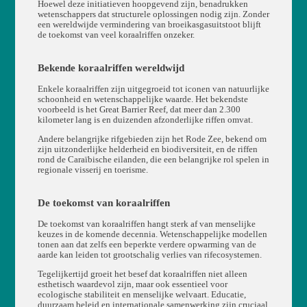
Hoewel deze initiatieven hoopgevend zijn, benadrukken
wetenschappers dat structurele oplossingen nodig zijn. Zonder
een wereldwijde vermindering van broeikasgasuitstoot blijft
de toekomst van veel koraalriffen onzeker.
Bekende koraalriffen wereldwijd
Enkele koraalriffen zijn uitgegroeid tot iconen van natuurlijke
schoonheid en wetenschappelijke waarde. Het bekendste
voorbeeld is het Great Barrier Reef, dat meer dan 2.300
kilometer lang is en duizenden afzonderlijke riffen omvat.
Andere belangrijke rifgebieden zijn het Rode Zee, bekend om
zijn uitzonderlijke helderheid en biodiversiteit, en de riffen
rond de Caraïbische eilanden, die een belangrijke rol spelen in
regionale visserij en toerisme.
De toekomst van koraalriffen
De toekomst van koraalriffen hangt sterk af van menselijke
keuzes in de komende decennia. Wetenschappelijke modellen
tonen aan dat zelfs een beperkte verdere opwarming van de
aarde kan leiden tot grootschalig verlies van rifecosystemen.
Tegelijkertijd groeit het besef dat koraalriffen niet alleen
esthetisch waardevol zijn, maar ook essentieel voor
ecologische stabiliteit en menselijke welvaart. Educatie,
duurzaam beleid en internationale samenwerking zijn cruciaal