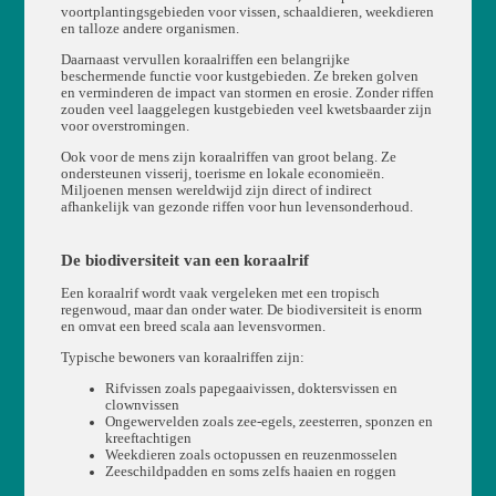
voortplantingsgebieden voor vissen, schaaldieren, weekdieren
en talloze andere organismen.
Daarnaast vervullen koraalriffen een belangrijke
beschermende functie voor kustgebieden. Ze breken golven
en verminderen de impact van stormen en erosie. Zonder riffen
zouden veel laaggelegen kustgebieden veel kwetsbaarder zijn
voor overstromingen.
Ook voor de mens zijn koraalriffen van groot belang. Ze
ondersteunen visserij, toerisme en lokale economieën.
Miljoenen mensen wereldwijd zijn direct of indirect
afhankelijk van gezonde riffen voor hun levensonderhoud.
De biodiversiteit van een koraalrif
Een koraalrif wordt vaak vergeleken met een tropisch
regenwoud, maar dan onder water. De biodiversiteit is enorm
en omvat een breed scala aan levensvormen.
Typische bewoners van koraalriffen zijn:
Rifvissen zoals papegaaivissen, doktersvissen en
clownvissen
Ongewervelden zoals zee-egels, zeesterren, sponzen en
kreeftachtigen
Weekdieren zoals octopussen en reuzenmosselen
Zeeschildpadden en soms zelfs haaien en roggen