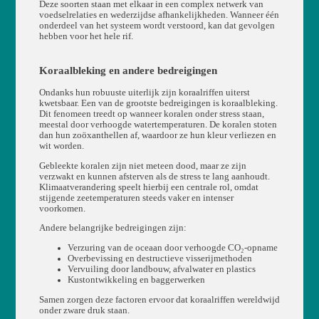
Deze soorten staan met elkaar in een complex netwerk van
voedselrelaties en wederzijdse afhankelijkheden. Wanneer één
onderdeel van het systeem wordt verstoord, kan dat gevolgen
hebben voor het hele rif.
Koraalbleking en andere bedreigingen
Ondanks hun robuuste uiterlijk zijn koraalriffen uiterst
kwetsbaar. Een van de grootste bedreigingen is koraalbleking.
Dit fenomeen treedt op wanneer koralen onder stress staan,
meestal door verhoogde watertemperaturen. De koralen stoten
dan hun zoöxanthellen af, waardoor ze hun kleur verliezen en
wit worden.
Gebleekte koralen zijn niet meteen dood, maar ze zijn
verzwakt en kunnen afsterven als de stress te lang aanhoudt.
Klimaatverandering speelt hierbij een centrale rol, omdat
stijgende zeetemperaturen steeds vaker en intenser
voorkomen.
Andere belangrijke bedreigingen zijn:
Verzuring van de oceaan door verhoogde CO₂-opname
Overbevissing en destructieve visserijmethoden
Vervuiling door landbouw, afvalwater en plastics
Kustontwikkeling en baggerwerken
Samen zorgen deze factoren ervoor dat koraalriffen wereldwijd
onder zware druk staan.