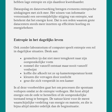
hebben lage entropie en zijn daardoor kwetsbaarder.
Dataopslag en dataverwerking brengen eveneens entropische
uitdagingen met zich mee. Het wissen van informatie
veroorzaakt een onvermijdelijke stijging van entropie, wat
betekent dat het energie kost. Dat is een reden waarom grote
datacenters steeds meer inzetten op efficiënte koeling en
energiebeheer.
Entropie in het dagelijks leven
Ook zonder laboratorium of computer speelt entropie een rol
in dagelijkse situaties. Denk aan:
gesmolten ijs dat niet meer terugkeert naar zijn
oorspronkelijke vorm
rommel die vanzelf ontstaat maar nooit vanzelf
verdwijnt
koffie die afkoelt tot ze op kamertemperatuur komt
kleuren die vervagen door zonlicht
geur die zich verspreidt in een kamer
In al deze voorbeelden gaat het om processen die spontaan
verlopen omdat ze de entropie verhogen. Het kost altijd
energie om de orde te herstellen of de oorspronkelijke
toestand terug te brengen. De natuur kiest voor de meest
waarschijnlijke verdeling van energie en materie, en die is
bijna altijd minder ordelijk dan de beginsituatie.