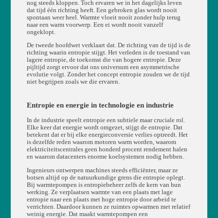
nog steeds kloppen. Toch ervaren we in het dagelijks leven
dat tijd één richting heeft. Een gebroken glas wordt nooit
spontaan weer heel. Warmte vloeit nooit zonder hulp terug
naar een warm voorwerp. Een ei wordt nooit vanzelf
ongeklopt.
De tweede hoofdwet verklaart dat. De richting van de tijd is de
richting waarin entropie stijgt. Het verleden is de toestand van
lagere entropie, de toekomst die van hogere entropie. Deze
pijltijd zorgt ervoor dat ons universum een asymmetrische
evolutie volgt. Zonder het concept entropie zouden we de tijd
niet begrijpen zoals we die ervaren.
Entropie en energie in technologie en industrie
In de industrie speelt entropie een subtiele maar cruciale rol.
Elke keer dat energie wordt omgezet, stijgt de entropie. Dat
betekent dat er bij elke energieconversie verlies optreedt. Het
is dezelfde reden waarom motoren warm worden, waarom
elektriciteitscentrales geen honderd procent rendement halen
en waarom datacenters enorme koelsystemen nodig hebben.
Ingenieurs ontwerpen machines steeds efficiënter, maar ze
botsen altijd op de natuurkundige grens die entropie oplegt.
Bij warmtepompen is entropiebeheer zelfs de kern van hun
werking. Ze verplaatsen warmte van een plaats met lage
entropie naar een plaats met hoge entropie door arbeid te
verrichten. Daardoor kunnen ze ruimtes opwarmen met relatief
weinig energie. Dat maakt warmtepompen een