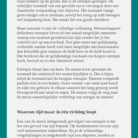
losse rommel op de grond, dan is de entropie gestegen. De
ordelijke toestand van een gevulde tas is vervangen door een
chaotische verspreiding van objecten. Die toestand vraagt
geen energie om te ontstaan, terwijl het terug op orde brengen
wel inspanning kost. Dat maakt het een goede metafoor.
Maar wanorde is niet de volledige verklaring. Wetenschappers
definiëren entropie liever als het aantal mogelijke manieren
waarop een systeem geordend kan zijn zonder dat je het
verschil ziet op macroschaal. Een glas water met gelijkmatig
verdeelde warmte heeft veel meer mogelijke microtoestanden
dan hetzelfde glas wanneer de helft heet en de helft koud is.
Dat betekent dat de gelijkmatige toestand een hogere entropie
heeft, hoewel ze er niet chaotisch uitziet.
Entropie draait dus om kans. De natuur kiest spontaan de
toestand die statistisch het waarschijnlijkst is. Dat is bijna
altijd de toestand met de hoogste entropie. Daarom verspreidt
parfum zich in een kamer, vloeit warmte van warm naar koud
en zakt een gebouw in elkaar wanneer het lang genoeg wordt
blootgesteld aan wind en regen. De natuur volgt de weg naar
de meest waarschijnlijke verdeling van energie en materie.
Waarom tijd maar in één richting loopt
Een van de meest intrigerende gevolgen van entropie is dat
het ons gevoel van tijd bepaalt. Op fundamenteel niveau zijn
veel natuurwetten omkeerbaar. Als je de wiskundige
vergelijkingen in omgekeerde tijd zou afspelen, zouden ze