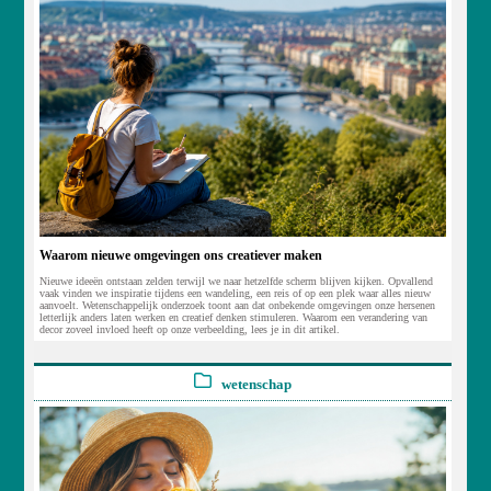
Waarom nieuwe omgevingen ons creatiever maken
Nieuwe ideeën ontstaan zelden terwijl we naar hetzelfde scherm blijven kijken. Opvallend
vaak vinden we inspiratie tijdens een wandeling, een reis of op een plek waar alles nieuw
aanvoelt. Wetenschappelijk onderzoek toont aan dat onbekende omgevingen onze hersenen
letterlijk anders laten werken en creatief denken stimuleren. Waarom een verandering van
decor zoveel invloed heeft op onze verbeelding, lees je in dit artikel.
wetenschap