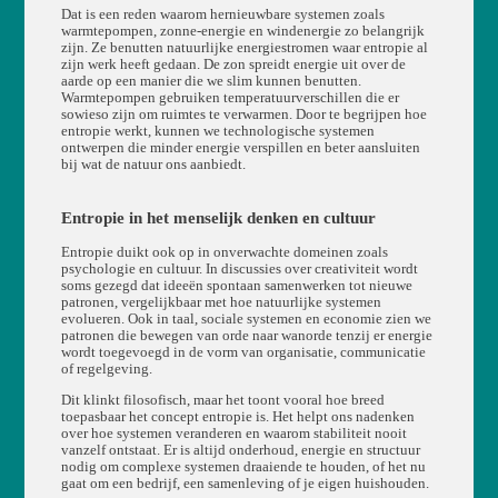
Dat is een reden waarom hernieuwbare systemen zoals
warmtepompen, zonne-energie en windenergie zo belangrijk
zijn. Ze benutten natuurlijke energiestromen waar entropie al
zijn werk heeft gedaan. De zon spreidt energie uit over de
aarde op een manier die we slim kunnen benutten.
Warmtepompen gebruiken temperatuurverschillen die er
sowieso zijn om ruimtes te verwarmen. Door te begrijpen hoe
entropie werkt, kunnen we technologische systemen
ontwerpen die minder energie verspillen en beter aansluiten
bij wat de natuur ons aanbiedt.
Entropie in het menselijk denken en cultuur
Entropie duikt ook op in onverwachte domeinen zoals
psychologie en cultuur. In discussies over creativiteit wordt
soms gezegd dat ideeën spontaan samenwerken tot nieuwe
patronen, vergelijkbaar met hoe natuurlijke systemen
evolueren. Ook in taal, sociale systemen en economie zien we
patronen die bewegen van orde naar wanorde tenzij er energie
wordt toegevoegd in de vorm van organisatie, communicatie
of regelgeving.
Dit klinkt filosofisch, maar het toont vooral hoe breed
toepasbaar het concept entropie is. Het helpt ons nadenken
over hoe systemen veranderen en waarom stabiliteit nooit
vanzelf ontstaat. Er is altijd onderhoud, energie en structuur
nodig om complexe systemen draaiende te houden, of het nu
gaat om een bedrijf, een samenleving of je eigen huishouden.