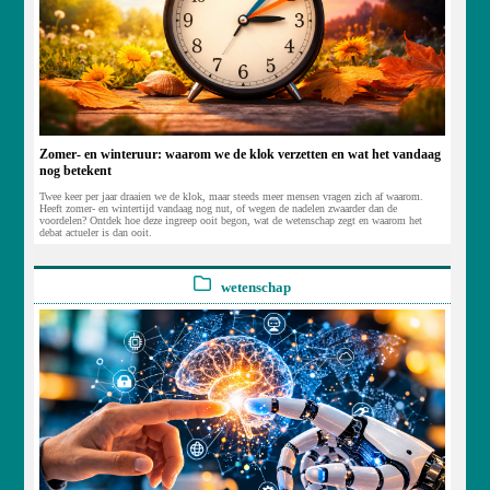
Zomer- en winteruur: waarom we de klok verzetten en wat het vandaag
nog betekent
Twee keer per jaar draaien we de klok, maar steeds meer mensen vragen zich af waarom.
Heeft zomer- en wintertijd vandaag nog nut, of wegen de nadelen zwaarder dan de
voordelen? Ontdek hoe deze ingreep ooit begon, wat de wetenschap zegt en waarom het
debat actueler is dan ooit.
wetenschap