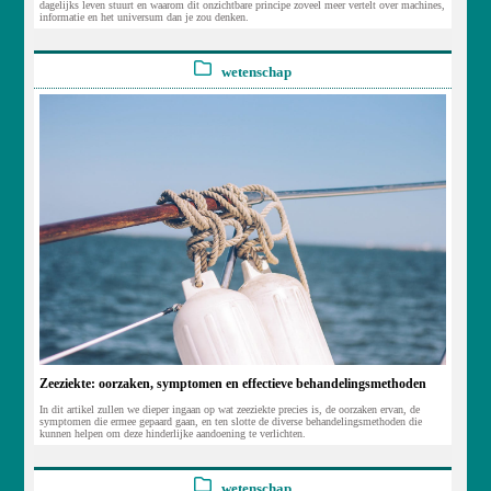
dagelijks leven stuurt en waarom dit onzichtbare principe zoveel meer vertelt over machines,
informatie en het universum dan je zou denken.
wetenschap
Zeeziekte: oorzaken, symptomen en effectieve behandelingsmethoden
In dit artikel zullen we dieper ingaan op wat zeeziekte precies is, de oorzaken ervan, de
symptomen die ermee gepaard gaan, en ten slotte de diverse behandelingsmethoden die
kunnen helpen om deze hinderlijke aandoening te verlichten.
wetenschap