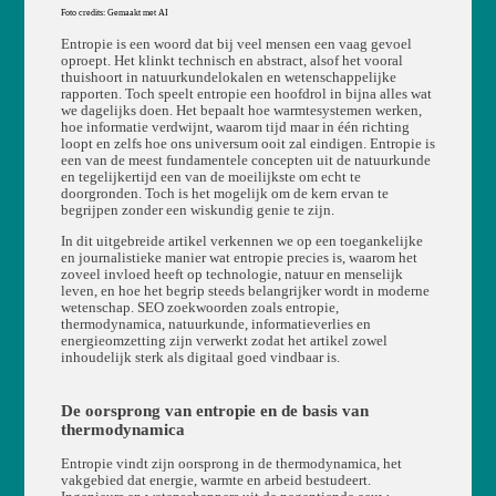
Foto credits: Gemaakt met AI
Entropie is een woord dat bij veel mensen een vaag gevoel
oproept. Het klinkt technisch en abstract, alsof het vooral
thuishoort in natuurkundelokalen en wetenschappelijke
rapporten. Toch speelt entropie een hoofdrol in bijna alles wat
we dagelijks doen. Het bepaalt hoe warmtesystemen werken,
hoe informatie verdwijnt, waarom tijd maar in één richting
loopt en zelfs hoe ons universum ooit zal eindigen. Entropie is
een van de meest fundamentele concepten uit de natuurkunde
en tegelijkertijd een van de moeilijkste om echt te
doorgronden. Toch is het mogelijk om de kern ervan te
begrijpen zonder een wiskundig genie te zijn.
In dit uitgebreide artikel verkennen we op een toegankelijke
en journalistieke manier wat entropie precies is, waarom het
zoveel invloed heeft op technologie, natuur en menselijk
leven, en hoe het begrip steeds belangrijker wordt in moderne
wetenschap. SEO zoekwoorden zoals entropie,
thermodynamica, natuurkunde, informatieverlies en
energieomzetting zijn verwerkt zodat het artikel zowel
inhoudelijk sterk als digitaal goed vindbaar is.
De oorsprong van entropie en de basis van
thermodynamica
Entropie vindt zijn oorsprong in de thermodynamica, het
vakgebied dat energie, warmte en arbeid bestudeert.