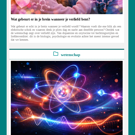
Wat gebeurt er in je brein wanneer je verliefd bent?
Wat gebeurt er echt in je brein wanneer je verliefd wordt? Waarom voelt die ene blik als een
elektrische schok en waarom denk je plots dag en nacht aan dezelfde persoon? Ontdek wat
de wetenschap zegt over verliefd zijn. Van dopamine en oxytocine tot hechtingsstijlen en
liefdesverdriet: dit is de biologie, psychologie en evolutie achter het meest intense gevoel
dat we kennen.
wetenschap