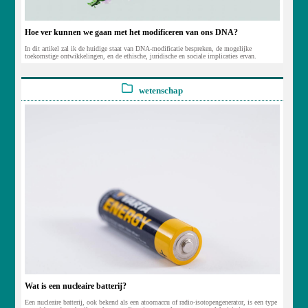
Hoe ver kunnen we gaan met het modificeren van ons DNA?
In dit artikel zal ik de huidige staat van DNA-modificatie bespreken, de mogelijke
toekomstige ontwikkelingen, en de ethische, juridische en sociale implicaties ervan.
wetenschap
Wat is een nucleaire batterij?
Een nucleaire batterij, ook bekend als een atoomaccu of radio-isotopengenerator, is een type