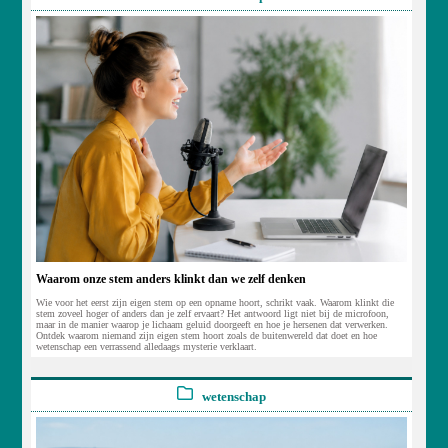
Waarom onze stem anders klinkt dan we zelf denken
Wie voor het eerst zijn eigen stem op een opname hoort, schrikt vaak. Waarom klinkt die
stem zoveel hoger of anders dan je zelf ervaart? Het antwoord ligt niet bij de microfoon,
maar in de manier waarop je lichaam geluid doorgeeft en hoe je hersenen dat verwerken.
Ontdek waarom niemand zijn eigen stem hoort zoals de buitenwereld dat doet en hoe
wetenschap een verrassend alledaags mysterie verklaart.
wetenschap