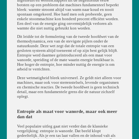
Ingenieurs en wetenschappers uit de negentiende eeuw
botsten op een probleem dat machines fundamenteel beperkt
bleek: warmte stroomt altijd van warm naar koud en nooit
spontaan omgekeerd. Hoe hard men ook probeerde, geen
enkele stoommachine kon honderd procent efficiënt worden.
Een deel van de energie ging onvermijdelijk verloren als
warmte die niet nuttig gebruikt kon worden.
Dit leidde tot de formulering van de tweede hoofdwet van de
thermodynamica, een van de stevigste pijlers onder de
natuurkunde. Deze wet zegt dat de totale entropie van een
gesloten systeem altijd toeneemt of op zijn best gelijk blijft.
Entropie werd daarmee geïntroduceerd als een maat voor
wanorde, spreiding of de mate waarin energie bruikbaar is.
Hoe hoger de entropie, hoe minder nuttig de energie is om
arbeid te verrichten.
Deze wetmatigheid bleek universeel. Ze geldt niet alleen voor
machines, maar ook voor sterrenstelsels, levende organismen
en chemische reacties. De tweede hoofdwet is geen technisch
detail, maar een fundamentele grens die de natuur zichzelf
oplegt.
Entropie als maat voor wanorde, maar ook meer
dan dat
Veel populaire uitleg gaat niet verder dan de klassieke
vergelijking: entropie is wanorde. Dat beeld klopt
gedeeltelijk. Als je een tas laat vallen en de inhoud valt als