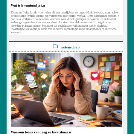
Wat is kwantumfysica
Kwantumfysica klinkt voor velen als een ongrijpbaar en ingewikkeld concept, maar achter
de moeilijke termen schuilt een verrassend begrijpelijk verhaal. Deze wetenschap beschrijft
hoe de allerkleinste bouwstenen van onze wereld zich gedragen en waarom ze zich totaal
anders gedragen dan alles wat we dagelijks zien. Van elektronen die zich tegelijk op
meerdere plaatsen kunnen bevinden tot onzichtbare verbindingen tussen deeltjes,
kwantumfysica vormt de basis van moderne technologie zoals smartphones en medische
scanners.
wetenschap
Waarom focus vandaag zo kwetsbaar is