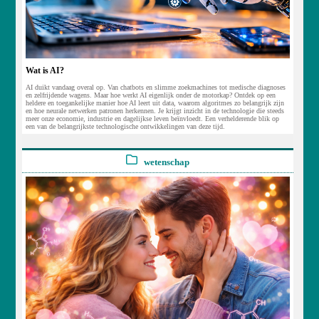
Wat is AI?
AI duikt vandaag overal op. Van chatbots en slimme zoekmachines tot medische diagnoses
en zelfrijdende wagens. Maar hoe werkt AI eigenlijk onder de motorkap? Ontdek op een
heldere en toegankelijke manier hoe AI leert uit data, waarom algoritmes zo belangrijk zijn
en hoe neurale netwerken patronen herkennen. Je krijgt inzicht in de technologie die steeds
meer onze economie, industrie en dagelijkse leven beïnvloedt. Een verhelderende blik op
een van de belangrijkste technologische ontwikkelingen van deze tijd.
wetenschap