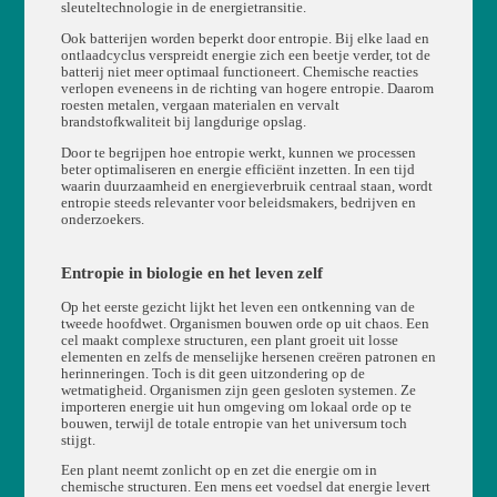
sleuteltechnologie in de energietransitie.
Ook batterijen worden beperkt door entropie. Bij elke laad en
ontlaadcyclus verspreidt energie zich een beetje verder, tot de
batterij niet meer optimaal functioneert. Chemische reacties
verlopen eveneens in de richting van hogere entropie. Daarom
roesten metalen, vergaan materialen en vervalt
brandstofkwaliteit bij langdurige opslag.
Door te begrijpen hoe entropie werkt, kunnen we processen
beter optimaliseren en energie efficiënt inzetten. In een tijd
waarin duurzaamheid en energieverbruik centraal staan, wordt
entropie steeds relevanter voor beleidsmakers, bedrijven en
onderzoekers.
Entropie in biologie en het leven zelf
Op het eerste gezicht lijkt het leven een ontkenning van de
tweede hoofdwet. Organismen bouwen orde op uit chaos. Een
cel maakt complexe structuren, een plant groeit uit losse
elementen en zelfs de menselijke hersenen creëren patronen en
herinneringen. Toch is dit geen uitzondering op de
wetmatigheid. Organismen zijn geen gesloten systemen. Ze
importeren energie uit hun omgeving om lokaal orde op te
bouwen, terwijl de totale entropie van het universum toch
stijgt.
Een plant neemt zonlicht op en zet die energie om in
chemische structuren. Een mens eet voedsel dat energie levert