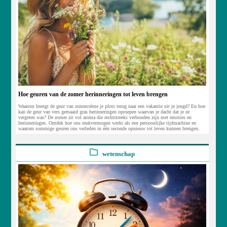
Hoe geuren van de zomer herinneringen tot leven brengen
Waarom brengt de geur van zonnecrème je plots terug naar een vakantie uit je jeugd? En hoe
kan de geur van vers gemaaid gras herinneringen oproepen waarvan je dacht dat je ze
vergeten was? De zomer zit vol aroma die rechtstreeks verbonden zijn met emoties en
herinneringen. Ontdek hoe ons reukvermogen werkt als een persoonlijke tijdmachine en
waarom sommige geuren ons verleden in één seconde opnieuw tot leven kunnen brengen.
wetenschap