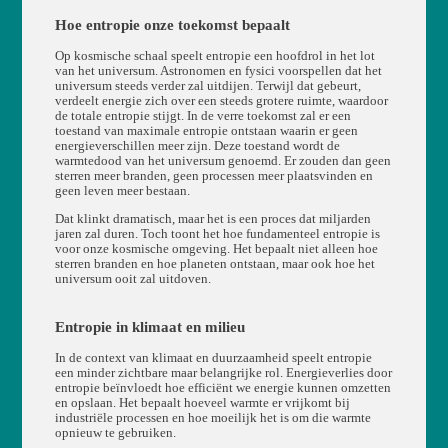
Hoe entropie onze toekomst bepaalt
Op kosmische schaal speelt entropie een hoofdrol in het lot
van het universum. Astronomen en fysici voorspellen dat het
universum steeds verder zal uitdijen. Terwijl dat gebeurt,
verdeelt energie zich over een steeds grotere ruimte, waardoor
de totale entropie stijgt. In de verre toekomst zal er een
toestand van maximale entropie ontstaan waarin er geen
energieverschillen meer zijn. Deze toestand wordt de
warmtedood van het universum genoemd. Er zouden dan geen
sterren meer branden, geen processen meer plaatsvinden en
geen leven meer bestaan.
Dat klinkt dramatisch, maar het is een proces dat miljarden
jaren zal duren. Toch toont het hoe fundamenteel entropie is
voor onze kosmische omgeving. Het bepaalt niet alleen hoe
sterren branden en hoe planeten ontstaan, maar ook hoe het
universum ooit zal uitdoven.
Entropie in klimaat en milieu
In de context van klimaat en duurzaamheid speelt entropie
een minder zichtbare maar belangrijke rol. Energieverlies door
entropie beïnvloedt hoe efficiënt we energie kunnen omzetten
en opslaan. Het bepaalt hoeveel warmte er vrijkomt bij
industriële processen en hoe moeilijk het is om die warmte
opnieuw te gebruiken.