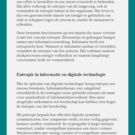
om cellen te herstellen en een intern evenwicht te behouden.
Dat alles verhoogt de entropie van de omgeving, ook al
vermindert de entropie lokaal in het organisme. Het leven is
dus een geavanceerde manier om energie te gebruiken om
orde te scheppen tegen de stroom in, zonder de natuurwet te
schenden.
Onze hersenen functioneren op een manier die nauw verwant
is met het concept entropie. Bewustzijn en geheugen hangen
samen met informatieverwerking. Informatie heeft een
entropische kost. Wanneer je informatie opslaat of verwijdert,
verandert de entropie van het systeem. Dat verklaart waarom
denkprocessen energie verbruiken en waarom langdurige
concentratie leidt tot vermoeidheid.
Entropie in informatie en digitale technologie
Met de opkomst van digitale technologie kreeg entropie een
nieuwe betekenis. Informatietheorie, een vakgebied
ontwikkeld in de twintigste eeuw, gebruikt entropie als maat
voor onzekerheid of informatiehoeveelheid. Hoe meer
mogelijke uitkomsten een boodschap kan hebben, hoe hoger
de entropie van die boodschap.
Dit principe bepaalt hoe efficiënt digitale systemen
communiceren, hoe compressie werkt, en hoe veilig gegevens
kunnen worden versleuteld. In cryptografie is hoge entropie
essentieel, omdat voorspelbare patronen een risico vormen.
Wachtwoorden met weinig variatie of voorspelbare structuren