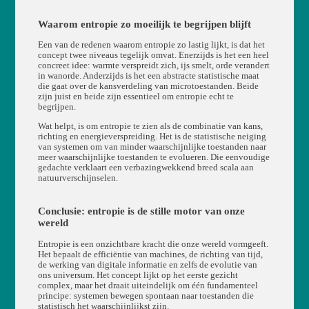
Waarom entropie zo moeilijk te begrijpen blijft
Een van de redenen waarom entropie zo lastig lijkt, is dat het
concept twee niveaus tegelijk omvat. Enerzijds is het een heel
concreet idee: warmte verspreidt zich, ijs smelt, orde verandert
in wanorde. Anderzijds is het een abstracte statistische maat
die gaat over de kansverdeling van microtoestanden. Beide
zijn juist en beide zijn essentieel om entropie echt te
begrijpen.
Wat helpt, is om entropie te zien als de combinatie van kans,
richting en energieverspreiding. Het is de statistische neiging
van systemen om van minder waarschijnlijke toestanden naar
meer waarschijnlijke toestanden te evolueren. Die eenvoudige
gedachte verklaart een verbazingwekkend breed scala aan
natuurverschijnselen.
Conclusie: entropie is de stille motor van onze
wereld
Entropie is een onzichtbare kracht die onze wereld vormgeeft.
Het bepaalt de efficiëntie van machines, de richting van tijd,
de werking van digitale informatie en zelfs de evolutie van
ons universum. Het concept lijkt op het eerste gezicht
complex, maar het draait uiteindelijk om één fundamenteel
principe: systemen bewegen spontaan naar toestanden die
statistisch het waarschijnlijkst zijn.