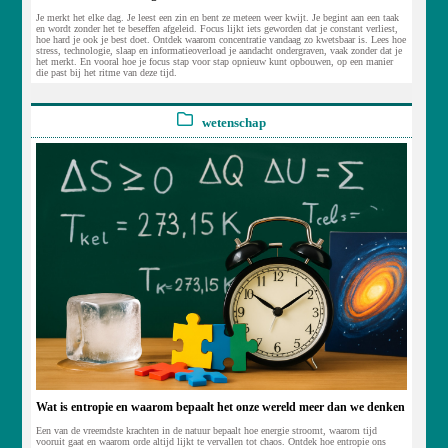
Je merkt het elke dag. Je leest een zin en bent ze meteen weer kwijt. Je begint aan een taak
en wordt zonder het te beseffen afgeleid. Focus lijkt iets geworden dat je constant verliest,
hoe hard je ook je best doet. Ontdek waarom concentratie vandaag zo kwetsbaar is. Lees hoe
stress, technologie, slaap en informatieoverload je aandacht ondergraven, vaak zonder dat je
het merkt. En vooral hoe je focus stap voor stap opnieuw kunt opbouwen, op een manier
die past bij het ritme van deze tijd.
wetenschap
Wat is entropie en waarom bepaalt het onze wereld meer dan we denken
Een van de vreemdste krachten in de natuur bepaalt hoe energie stroomt, waarom tijd
vooruit gaat en waarom orde altijd lijkt te vervallen tot chaos. Ontdek hoe entropie ons