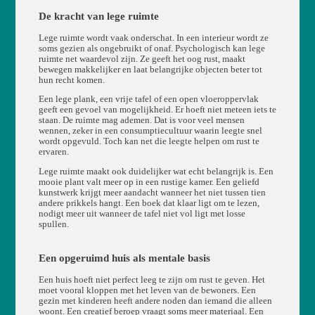
De kracht van lege ruimte
Lege ruimte wordt vaak onderschat. In een interieur wordt ze
soms gezien als ongebruikt of onaf. Psychologisch kan lege
ruimte net waardevol zijn. Ze geeft het oog rust, maakt
bewegen makkelijker en laat belangrijke objecten beter tot
hun recht komen.
Een lege plank, een vrije tafel of een open vloeroppervlak
geeft een gevoel van mogelijkheid. Er hoeft niet meteen iets te
staan. De ruimte mag ademen. Dat is voor veel mensen
wennen, zeker in een consumptiecultuur waarin leegte snel
wordt opgevuld. Toch kan net die leegte helpen om rust te
ervaren.
Lege ruimte maakt ook duidelijker wat echt belangrijk is. Een
mooie plant valt meer op in een rustige kamer. Een geliefd
kunstwerk krijgt meer aandacht wanneer het niet tussen tien
andere prikkels hangt. Een boek dat klaar ligt om te lezen,
nodigt meer uit wanneer de tafel niet vol ligt met losse
spullen.
Een opgeruimd huis als mentale basis
Een huis hoeft niet perfect leeg te zijn om rust te geven. Het
moet vooral kloppen met het leven van de bewoners. Een
gezin met kinderen heeft andere noden dan iemand die alleen
woont. Een creatief beroep vraagt soms meer materiaal. Een