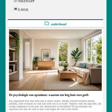
WHATSAPP
E-MAIL
onderhoud
De psychologie van opruimen: waarom een leeg huis rust geeft
Een opgeruimd huis doet meer dan er netjes uitzien. Minder rommel betekent minder
prikkels, meer overzicht en vaak ook meer rust in je hoofd. Waarom voelt een lege tafel, een
rustige slaapkamer of een kast met ademruimte zo bevrijdend? De psychologie van
opruimen laat zien dat orde in huis vaak begint als orde in het hoofd.