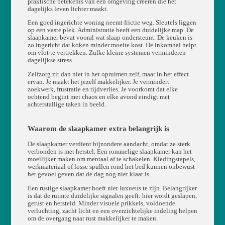
praktische betekenis van een omgeving creëren die het
dagelijks leven lichter maakt.
Een goed ingerichte woning neemt frictie weg. Sleutels liggen
op een vaste plek. Administratie heeft een duidelijke map. De
slaapkamer bevat vooral wat slaap ondersteunt. De keuken is
zo ingericht dat koken minder moeite kost. De inkomhal helpt
om vlot te vertrekken. Zulke kleine systemen verminderen
dagelijkse stress.
Zelfzorg zit dan niet in het opruimen zelf, maar in het effect
ervan. Je maakt het jezelf makkelijker. Je vermindert
zoekwerk, frustratie en tijdverlies. Je voorkomt dat elke
ochtend begint met chaos en elke avond eindigt met
achterstallige taken in beeld.
Waarom de slaapkamer extra belangrijk is
De slaapkamer verdient bijzondere aandacht, omdat ze sterk
verbonden is met herstel. Een rommelige slaapkamer kan het
moeilijker maken om mentaal af te schakelen. Kledingstapels,
werkmateriaal of losse spullen rond het bed kunnen onbewust
het gevoel geven dat de dag nog niet klaar is.
Een rustige slaapkamer hoeft niet luxueus te zijn. Belangrijker
is dat de ruimte duidelijke signalen geeft: hier wordt geslapen,
gerust en hersteld. Minder visuele prikkels, voldoende
verluchting, zacht licht en een overzichtelijke indeling helpen
om de overgang naar rust makkelijker te maken.