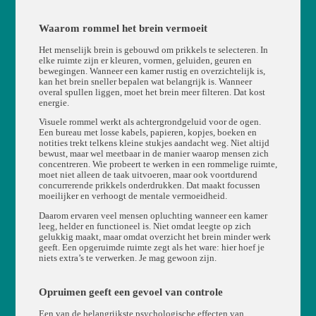
Waarom rommel het brein vermoeit
Het menselijk brein is gebouwd om prikkels te selecteren. In
elke ruimte zijn er kleuren, vormen, geluiden, geuren en
bewegingen. Wanneer een kamer rustig en overzichtelijk is,
kan het brein sneller bepalen wat belangrijk is. Wanneer
overal spullen liggen, moet het brein meer filteren. Dat kost
energie.
Visuele rommel werkt als achtergrondgeluid voor de ogen.
Een bureau met losse kabels, papieren, kopjes, boeken en
notities trekt telkens kleine stukjes aandacht weg. Niet altijd
bewust, maar wel meetbaar in de manier waarop mensen zich
concentreren. Wie probeert te werken in een rommelige ruimte,
moet niet alleen de taak uitvoeren, maar ook voortdurend
concurrerende prikkels onderdrukken. Dat maakt focussen
moeilijker en verhoogt de mentale vermoeidheid.
Daarom ervaren veel mensen opluchting wanneer een kamer
leeg, helder en functioneel is. Niet omdat leegte op zich
gelukkig maakt, maar omdat overzicht het brein minder werk
geeft. Een opgeruimde ruimte zegt als het ware: hier hoef je
niets extra’s te verwerken. Je mag gewoon zijn.
Opruimen geeft een gevoel van controle
Een van de belangrijkste psychologische effecten van