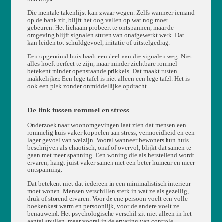
Die mentale takenlijst kan zwaar wegen. Zelfs wanneer iemand
op de bank zit, blijft het oog vallen op wat nog moet
gebeuren. Het lichaam probeert te ontspannen, maar de
omgeving blijft signalen sturen van onafgewerkt werk. Dat
kan leiden tot schuldgevoel, irritatie of uitstelgedrag.
Een opgeruimd huis haalt een deel van die signalen weg. Niet
alles hoeft perfect te zijn, maar minder zichtbare rommel
betekent minder openstaande prikkels. Dat maakt rusten
makkelijker. Een lege tafel is niet alleen een lege tafel. Het is
ook een plek zonder onmiddellijke opdracht.
De link tussen rommel en stress
Onderzoek naar woonomgevingen laat zien dat mensen een
rommelig huis vaker koppelen aan stress, vermoeidheid en een
lager gevoel van welzijn. Vooral wanneer bewoners hun huis
beschrijven als chaotisch, onaf of overvol, blijkt dat samen te
gaan met meer spanning. Een woning die als herstellend wordt
ervaren, hangt juist vaker samen met een beter humeur en meer
ontspanning.
Dat betekent niet dat iedereen in een minimalistisch interieur
moet wonen. Mensen verschillen sterk in wat ze als gezellig,
druk of storend ervaren. Voor de ene persoon voelt een volle
boekenkast warm en persoonlijk, voor de andere voelt ze
benauwend. Het psychologische verschil zit niet alleen in het
aantal spullen, maar vooral in de ervaring van controle,