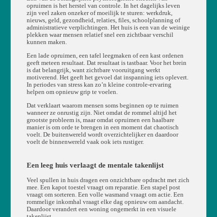
opruimen is het herstel van controle. In het dagelijks leven
zijn veel zaken onzeker of moeilijk te sturen: werkdruk,
nieuws, geld, gezondheid, relaties, files, schoolplanning of
administratieve verplichtingen. Het huis is een van de weinige
plekken waar mensen relatief snel een zichtbaar verschil
kunnen maken.
Een lade opruimen, een tafel leegmaken of een kast ordenen
geeft meteen resultaat. Dat resultaat is tastbaar. Voor het brein
is dat belangrijk, want zichtbare vooruitgang werkt
motiverend. Het geeft het gevoel dat inspanning iets oplevert.
In periodes van stress kan zo’n kleine controle-ervaring
helpen om opnieuw grip te voelen.
Dat verklaart waarom mensen soms beginnen op te ruimen
wanneer ze onrustig zijn. Niet omdat de rommel altijd het
grootste probleem is, maar omdat opruimen een haalbare
manier is om orde te brengen in een moment dat chaotisch
voelt. De buitenwereld wordt overzichtelijker en daardoor
voelt de binnenwereld vaak ook iets rustiger.
Een leeg huis verlaagt de mentale takenlijst
Veel spullen in huis dragen een onzichtbare opdracht met zich
mee. Een kapot toestel vraagt om reparatie. Een stapel post
vraagt om sorteren. Een volle wasmand vraagt om actie. Een
rommelige inkomhal vraagt elke dag opnieuw om aandacht.
Daardoor verandert een woning ongemerkt in een visuele
takenlijst.