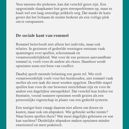
Voor mensen die piekeren, kan dat verschil groot zijn. Een
opgeruimde slaapkamer lost geen stressproblemen op, maar ze
haalt wel een laag onnodige prikkels weg. Dat maakt de kans
groter dat het lichaam de ruimte herkent als een veilige plek
om te ontspannen.
De sociale kant van rommel
Rommel beïnvloedt niet alleen het individu, maar ook
relaties. In gezinnen of gedeelde woningen ontstaan vaak
spanningen over spullen, schoonmaak en
verantwoordelijkheid. Wat voor de ene persoon aanvaardbare
rommel is, voelt voor de andere als chaos. Daardoor wordt
opruimen soms een bron van conflict.
Daarbij speelt mentale belasting een grote rol. Wie zich
verantwoordelijk voelt voor het huishouden, ziet rommel vaak
sneller als een taak die moet worden opgelost. Dezelfde stapel
spullen kan voor de ene bewoner onzichtbaar zijn en voor de
andere een dagelijkse stressprikkel. Dat verschil kan leiden tot
frustratie, vooral wanneer opruimen wordt gezien als een
persoonlijke eigenschap in plaats van een gedeeld systeem.
Een rustiger huis vraagt daarom niet alleen om dozen en
kasten, maar ook om afspraken. Wie gebruikt welke ruimte?
Waar horen spullen thuis? Wat moet dagelijks gebeuren en wat
kan wachten? Duidelijke afspraken maken opruimen minder
emotioneel en meer praktisch.