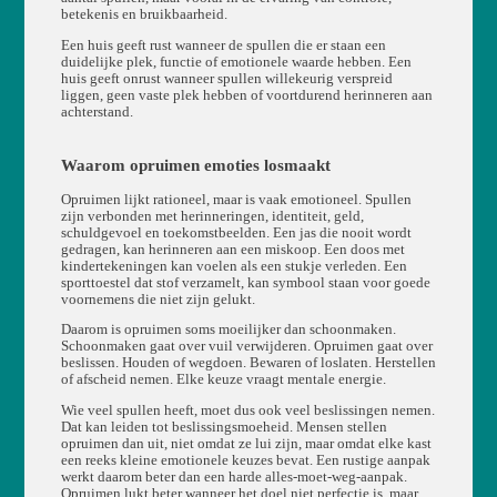
betekenis en bruikbaarheid.
Een huis geeft rust wanneer de spullen die er staan een
duidelijke plek, functie of emotionele waarde hebben. Een
huis geeft onrust wanneer spullen willekeurig verspreid
liggen, geen vaste plek hebben of voortdurend herinneren aan
achterstand.
Waarom opruimen emoties losmaakt
Opruimen lijkt rationeel, maar is vaak emotioneel. Spullen
zijn verbonden met herinneringen, identiteit, geld,
schuldgevoel en toekomstbeelden. Een jas die nooit wordt
gedragen, kan herinneren aan een miskoop. Een doos met
kindertekeningen kan voelen als een stukje verleden. Een
sporttoestel dat stof verzamelt, kan symbool staan voor goede
voornemens die niet zijn gelukt.
Daarom is opruimen soms moeilijker dan schoonmaken.
Schoonmaken gaat over vuil verwijderen. Opruimen gaat over
beslissen. Houden of wegdoen. Bewaren of loslaten. Herstellen
of afscheid nemen. Elke keuze vraagt mentale energie.
Wie veel spullen heeft, moet dus ook veel beslissingen nemen.
Dat kan leiden tot beslissingsmoeheid. Mensen stellen
opruimen dan uit, niet omdat ze lui zijn, maar omdat elke kast
een reeks kleine emotionele keuzes bevat. Een rustige aanpak
werkt daarom beter dan een harde alles-moet-weg-aanpak.
Opruimen lukt beter wanneer het doel niet perfectie is, maar