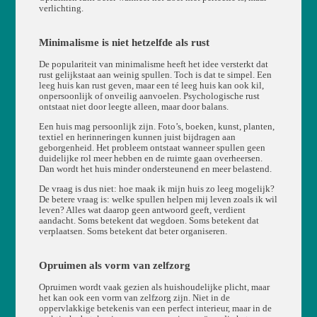
verlichting.
Minimalisme is niet hetzelfde als rust
De populariteit van minimalisme heeft het idee versterkt dat
rust gelijkstaat aan weinig spullen. Toch is dat te simpel. Een
leeg huis kan rust geven, maar een té leeg huis kan ook kil,
onpersoonlijk of onveilig aanvoelen. Psychologische rust
ontstaat niet door leegte alleen, maar door balans.
Een huis mag persoonlijk zijn. Foto’s, boeken, kunst, planten,
textiel en herinneringen kunnen juist bijdragen aan
geborgenheid. Het probleem ontstaat wanneer spullen geen
duidelijke rol meer hebben en de ruimte gaan overheersen.
Dan wordt het huis minder ondersteunend en meer belastend.
De vraag is dus niet: hoe maak ik mijn huis zo leeg mogelijk?
De betere vraag is: welke spullen helpen mij leven zoals ik wil
leven? Alles wat daarop geen antwoord geeft, verdient
aandacht. Soms betekent dat wegdoen. Soms betekent dat
verplaatsen. Soms betekent dat beter organiseren.
Opruimen als vorm van zelfzorg
Opruimen wordt vaak gezien als huishoudelijke plicht, maar
het kan ook een vorm van zelfzorg zijn. Niet in de
oppervlakkige betekenis van een perfect interieur, maar in de