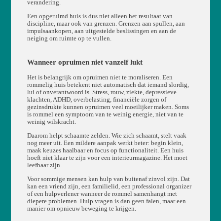
verandering.
Een opgeruimd huis is dus niet alleen het resultaat van
discipline, maar ook van grenzen. Grenzen aan spullen, aan
impulsaankopen, aan uitgestelde beslissingen en aan de
neiging om ruimte op te vullen.
Wanneer opruimen niet vanzelf lukt
Het is belangrijk om opruimen niet te moraliseren. Een
rommelig huis betekent niet automatisch dat iemand slordig,
lui of onverantwoord is. Stress, rouw, ziekte, depressieve
klachten, ADHD, overbelasting, financiële zorgen of
gezinsdrukte kunnen opruimen veel moeilijker maken. Soms
is rommel een symptoom van te weinig energie, niet van te
weinig wilskracht.
Daarom helpt schaamte zelden. Wie zich schaamt, stelt vaak
nog meer uit. Een mildere aanpak werkt beter: begin klein,
maak keuzes haalbaar en focus op functionaliteit. Een huis
hoeft niet klaar te zijn voor een interieurmagazine. Het moet
leefbaar zijn.
Voor sommige mensen kan hulp van buitenaf zinvol zijn. Dat
kan een vriend zijn, een familielid, een professional organizer
of een hulpverlener wanneer de rommel samenhangt met
diepere problemen. Hulp vragen is dan geen falen, maar een
manier om opnieuw beweging te krijgen.