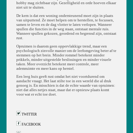
hobby mag zichtbaar zijn. Gezelligheid en orde hoeven elkaar
niet uit te sluiten.
De kern is dat een woning ondersteunend moet zijn in plaats
van uitputtend. Ze moet helpen om te herstellen, te focussen,
samen te leven en de dag vlotter te laten verlopen. Wanneer
spullen die functies in de weg staan, ontstaat mentale ruis.
Wanneer spullen gekozen, geordend en begrensd zijn, ontstaat
rust.
Opruimen is daarom geen oppervlakkige trend, maar een
psychologisch zinvolle manier om de leefomgeving beter af te
stemmen op het brein. Minder rommel betekent minder
prikkels, minder uitgestelde beslissingen en minder visuele
taken. Meer overzicht betekent meer controle, meer
ademruimte en meer kans op herstel.
Een leeg huis geeft rust omdat het niet voortdurend om
aandacht vraagt. Het laat stilte toe in een wereld die al druk
genoeg is. En misschien is dat de echte waarde van opruimen:
niet dat alles netjes staat, maar dat er opnieuw plaats komt
voor wat er echt toe doet.
TWITTER
FACEBOOK