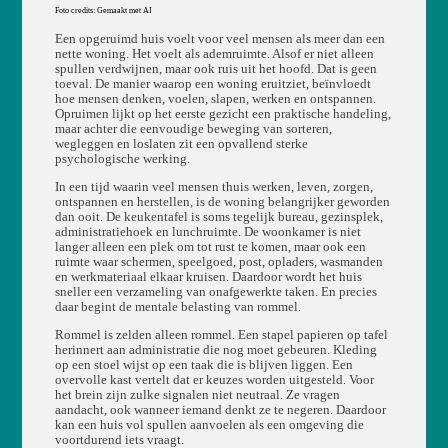
Foto credits: Gemaakt met AI
Een opgeruimd huis voelt voor veel mensen als meer dan een
nette woning. Het voelt als ademruimte. Alsof er niet alleen
spullen verdwijnen, maar ook ruis uit het hoofd. Dat is geen
toeval. De manier waarop een woning eruitziet, beïnvloedt
hoe mensen denken, voelen, slapen, werken en ontspannen.
Opruimen lijkt op het eerste gezicht een praktische handeling,
maar achter die eenvoudige beweging van sorteren,
wegleggen en loslaten zit een opvallend sterke
psychologische werking.
In een tijd waarin veel mensen thuis werken, leven, zorgen,
ontspannen en herstellen, is de woning belangrijker geworden
dan ooit. De keukentafel is soms tegelijk bureau, gezinsplek,
administratiehoek en lunchruimte. De woonkamer is niet
langer alleen een plek om tot rust te komen, maar ook een
ruimte waar schermen, speelgoed, post, opladers, wasmanden
en werkmateriaal elkaar kruisen. Daardoor wordt het huis
sneller een verzameling van onafgewerkte taken. En precies
daar begint de mentale belasting van rommel.
Rommel is zelden alleen rommel. Een stapel papieren op tafel
herinnert aan administratie die nog moet gebeuren. Kleding
op een stoel wijst op een taak die is blijven liggen. Een
overvolle kast vertelt dat er keuzes worden uitgesteld. Voor
het brein zijn zulke signalen niet neutraal. Ze vragen
aandacht, ook wanneer iemand denkt ze te negeren. Daardoor
kan een huis vol spullen aanvoelen als een omgeving die
voortdurend iets vraagt.