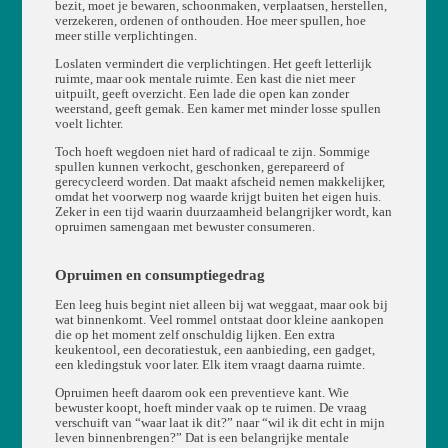
bezit, moet je bewaren, schoonmaken, verplaatsen, herstellen,
verzekeren, ordenen of onthouden. Hoe meer spullen, hoe
meer stille verplichtingen.
Loslaten vermindert die verplichtingen. Het geeft letterlijk
ruimte, maar ook mentale ruimte. Een kast die niet meer
uitpuilt, geeft overzicht. Een lade die open kan zonder
weerstand, geeft gemak. Een kamer met minder losse spullen
voelt lichter.
Toch hoeft wegdoen niet hard of radicaal te zijn. Sommige
spullen kunnen verkocht, geschonken, gerepareerd of
gerecycleerd worden. Dat maakt afscheid nemen makkelijker,
omdat het voorwerp nog waarde krijgt buiten het eigen huis.
Zeker in een tijd waarin duurzaamheid belangrijker wordt, kan
opruimen samengaan met bewuster consumeren.
Opruimen en consumptiegedrag
Een leeg huis begint niet alleen bij wat weggaat, maar ook bij
wat binnenkomt. Veel rommel ontstaat door kleine aankopen
die op het moment zelf onschuldig lijken. Een extra
keukentool, een decoratiestuk, een aanbieding, een gadget,
een kledingstuk voor later. Elk item vraagt daarna ruimte.
Opruimen heeft daarom ook een preventieve kant. Wie
bewuster koopt, hoeft minder vaak op te ruimen. De vraag
verschuift van “waar laat ik dit?” naar “wil ik dit echt in mijn
leven binnenbrengen?” Dat is een belangrijke mentale