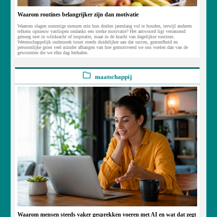
Waarom routines belangrijker zijn dan motivatie
Waarom slagen sommige mensen erin hun doelen jarenlang vol te houden, terwijl anderen
telkens opnieuw vastlopen ondanks een sterke motivatie? Het antwoord ligt verrassend
genoeg niet in wilskracht of inspiratie, maar in de kracht van dagelijkse routines.
Wetenschappelijk onderzoek toont steeds duidelijker aan dat succes, gezondheid en
persoonlijke groei veel minder afhangen van hoe gemotiveerd we ons voelen dan van de
gewoonten die we elke dag herhalen.
maatschappij
Waarom mensen steeds vaker gesprekken voeren met AI en wat dat zegt