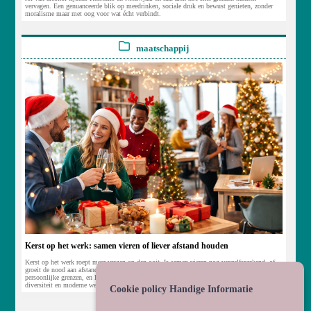
vervagen. Een genuanceerde blik op meedrinken, sociale druk en bewust genieten, zonder
moralisme maar met oog voor wat écht verbindt.
maatschappij
Kerst op het werk: samen vieren of liever afstand houden
Kerst op het werk roept meer vragen op dan ooit. Is samen vieren nog vanzelfsprekend, of
groeit de nood aan afstand en rust? Dit artikel duikt in de spanning tussen verbondenheid en
persoonlijke grenzen, en laat zien hoe Kerstmis op de werkvloer een spiegel is van welzijn,
diversiteit en moderne werkcultuur.
Cookie policy Handige Informatie