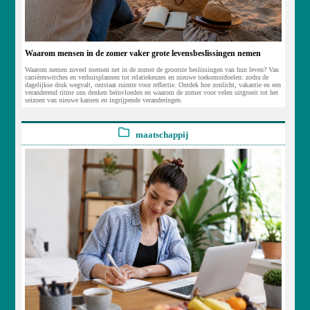
Waarom mensen in de zomer vaker grote levensbeslissingen nemen
Waarom nemen zoveel mensen net in de zomer de grootste beslissingen van hun leven? Van
carrièreswitches en verhuisplannen tot relatiekeuzes en nieuwe toekomstdoelen: zodra de
dagelijkse druk wegvalt, ontstaat ruimte voor reflectie. Ontdek hoe zonlicht, vakantie en een
veranderend ritme ons denken beïnvloeden en waarom de zomer voor velen uitgroeit tot het
seizoen van nieuwe kansen en ingrijpende veranderingen.
maatschappij