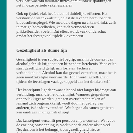
verklaart waarom familiale ruzies of relationele spanningen
net in deze periode vaker escaleren.
Ook op fysiek vlak heeft alcohol duidelijke effecten. Het
verstoort de slaapkwaliteit, belast de lever en beïnvloedt de
bloedsuikerspiegel. Wie meerdere dagen na elkaar drinkt, zelfs
in matige hoeveelheden, kan zich vermoeider en
prikkelbaarder voelen. Dat effect wordt vaak onderschat
omdat het feestgevoel tijdelijk overheerst.
Gezelligheid als dunne lijn
Gezelligheid is een subjectief begrip, maar in de context van
alcoholgebruik krijgt het een bijzondere betekenis. Voor velen
staat gezelligheid gelijk aan loslaten, lachen en
verbondenheid. Alcohol kan dat gevoel versterken, maar het is
geen noodzakelijke voorwaarde. Toch wordt gezelligheid
tijdens de feestdagen vaak gekoppeld aan het drinken zelf.
Het kantelpunt ligt daar waar alcohol niet langer bijdraagt aan
verbinding, maar die net ondermijnt. Wanneer gesprekken
oppervlakkiger worden, grenzen overschreden raken of
iemand zich ongemakkelijk voelt door het gedrag van
anderen, is de sfeer veranderd. Wat begon als samen genieten,
kan eindigen in ongemak of spijt.
Dat kantelpunt verschilt per persoon en per context. Wat voor
de ene nog ontspanning is, voelt voor de andere als te veel.
Net daarom is het belangrijk om gezelligheid niet te