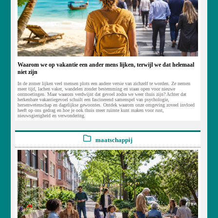
Waarom we op vakantie een ander mens lijken, terwijl we dat helemaal
niet zijn
In de zomer lijken veel mensen plots een andere versie van zichzelf te worden. Ze nemen
meer tijd, lachen vaker, wandelen zonder bestemming en staan open voor nieuwe
ontmoetingen. Maar waarom verdwijnt dat gevoel zodra we weer thuis zijn? Achter dat
herkenbare vakantiegevoel schuilt een fascinerend samenspel van psychologie,
hersenwetenschap en dagelijkse gewoontes. Ontdek waarom onze omgeving zoveel invloed
heeft op ons gedrag en hoe je ook thuis meer ruimte kunt maken voor rust,
nieuwsgierigheid en verwondering.
maatschappij