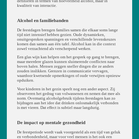
definiëren in termen van hoeveelheid alcohol, maar in
kwaliteit van interactie.
Alcohol en familiebanden
De feestdagen brengen families samen die elkaar soms lange
tijd niet intensief hebben gezien. Oude dynamieken,
onuitgesproken spanningen en verschillende levenskeuzes
komen dan samen aan één tafel. Alcohol kan in die context
zowel verzachtend als verscherpend werken.
Een glas wijn kan helpen om het gesprek op gang te brengen,
maar meerdere glazen kunnen sluimerende conflicten naar
boven halen. Mensen zeggen sneller dingen die ze anders
zouden inslikken. Grenzen in communicatie vervagen,
waardoor kwetsende opmerkingen of oude verwijten opnieuw
opduiken.
Voor kinderen in het gezin speelt nog een ander aspect. Zij
observeren het gedrag van volwassenen en nemen dat mee als
norm. Overmatig alcoholgebruik tijdens feestdagen kan zo
bijdragen aan het idee dat drinken onlosmakelijk verbonden
is met vieren. Dat effect is subtiel maar langdurig.
De impact op mentale gezondheid
De feestperiode wordt vaak voorgesteld als een tijd van geluk
en verbondenheid, maar voor veel mensen is het ook een