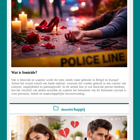
Wat is femicide?
Wat is femicide en waarom wordt die term steeds vaker gebruikt in België en Europa?
Achter het woord schuilt een harde realiteit: vrouwen die worden gedood in een context van
controle, ongelijkheid en partnergeweld. In dit artikel lees je wat femicide precies betekent,
hoe het verschilt van andere moorden en waarom het benoemen van dit fenomeen cruciaal is
voor preventie, beleid en maatschappelijke bewustwording.
maatschappij