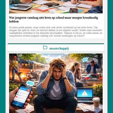
Wat jongeren vandaag niet leren op school maar morgen broodnodig
hebben
Ze halen goede punten, maar voelen zich vaak slecht voorbereid op het echte leven. Van
omgaan met geld en stress tot kritisch denken in een digitale wereld. Steeds meer essentiële
vaardigheden ontbreken in het klassieke lessenpakket. Waarom is dat zo, en welke kennis en
competenties zouden jongeren vandaag echt moeten meekrijgen op school?
maatschappij