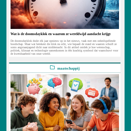
Wat is de doomsdayklok en waarom ze wereldwijd aandacht krijgt
De doomsdayklok duikt elk jaar opnieuw op in het nieuws, vaak met een onheilspellende
boodschap. Maar wat betekent die klok nu echt, wie bepaalt de stand en waarom schuift ze
soms angstaanjagend dicht naar middernacht. In dit artikel ontdek je hoe wetenschap,
politiek, klimaat en technologie samenkomen in één krachtig symbool dat waarschuwt voor
de kwetsbaarheid van onze wereld.
maatschappij