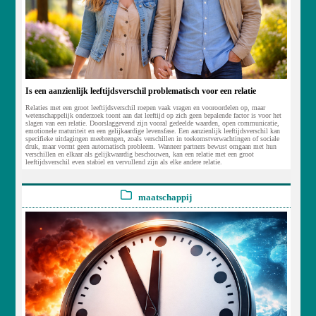
Is een aanzienlijk leeftijdsverschil problematisch voor een relatie
Relaties met een groot leeftijdsverschil roepen vaak vragen en vooroordelen op, maar
wetenschappelijk onderzoek toont aan dat leeftijd op zich geen bepalende factor is voor het
slagen van een relatie. Doorslaggevend zijn vooral gedeelde waarden, open communicatie,
emotionele maturiteit en een gelijkaardige levensfase. Een aanzienlijk leeftijdsverschil kan
specifieke uitdagingen meebrengen, zoals verschillen in toekomstverwachtingen of sociale
druk, maar vormt geen automatisch probleem. Wanneer partners bewust omgaan met hun
verschillen en elkaar als gelijkwaardig beschouwen, kan een relatie met een groot
leeftijdsverschil even stabiel en vervullend zijn als elke andere relatie.
maatschappij