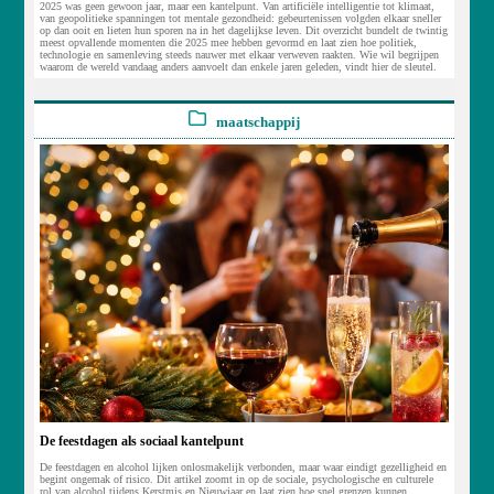
2025 was geen gewoon jaar, maar een kantelpunt. Van artificiële intelligentie tot klimaat,
van geopolitieke spanningen tot mentale gezondheid: gebeurtenissen volgden elkaar sneller
op dan ooit en lieten hun sporen na in het dagelijkse leven. Dit overzicht bundelt de twintig
meest opvallende momenten die 2025 mee hebben gevormd en laat zien hoe politiek,
technologie en samenleving steeds nauwer met elkaar verweven raakten. Wie wil begrijpen
waarom de wereld vandaag anders aanvoelt dan enkele jaren geleden, vindt hier de sleutel.
maatschappij
De feestdagen als sociaal kantelpunt
De feestdagen en alcohol lijken onlosmakelijk verbonden, maar waar eindigt gezelligheid en
begint ongemak of risico. Dit artikel zoomt in op de sociale, psychologische en culturele
rol van alcohol tijdens Kerstmis en Nieuwjaar en laat zien hoe snel grenzen kunnen