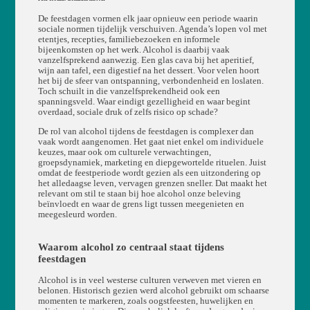
De feestdagen vormen elk jaar opnieuw een periode waarin
sociale normen tijdelijk verschuiven. Agenda’s lopen vol met
etentjes, recepties, familiebezoeken en informele
bijeenkomsten op het werk. Alcohol is daarbij vaak
vanzelfsprekend aanwezig. Een glas cava bij het aperitief,
wijn aan tafel, een digestief na het dessert. Voor velen hoort
het bij de sfeer van ontspanning, verbondenheid en loslaten.
Toch schuilt in die vanzelfsprekendheid ook een
spanningsveld. Waar eindigt gezelligheid en waar begint
overdaad, sociale druk of zelfs risico op schade?
De rol van alcohol tijdens de feestdagen is complexer dan
vaak wordt aangenomen. Het gaat niet enkel om individuele
keuzes, maar ook om culturele verwachtingen,
groepsdynamiek, marketing en diepgewortelde rituelen. Juist
omdat de feestperiode wordt gezien als een uitzondering op
het alledaagse leven, vervagen grenzen sneller. Dat maakt het
relevant om stil te staan bij hoe alcohol onze beleving
beïnvloedt en waar de grens ligt tussen meegenieten en
meegesleurd worden.
Waarom alcohol zo centraal staat tijdens
feestdagen
Alcohol is in veel westerse culturen verweven met vieren en
belonen. Historisch gezien werd alcohol gebruikt om schaarse
momenten te markeren, zoals oogstfeesten, huwelijken en