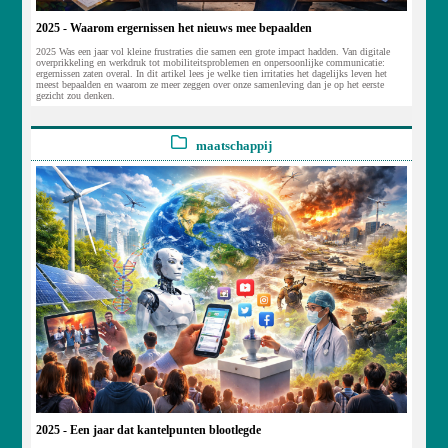
2025 - Waarom ergernissen het nieuws mee bepaalden
2025 Was een jaar vol kleine frustraties die samen een grote impact hadden. Van digitale
overprikkeling en werkdruk tot mobiliteitsproblemen en onpersoonlijke communicatie:
ergernissen zaten overal. In dit artikel lees je welke tien irritaties het dagelijks leven het
meest bepaalden en waarom ze meer zeggen over onze samenleving dan je op het eerste
gezicht zou denken.
maatschappij
2025 - Een jaar dat kantelpunten blootlegde