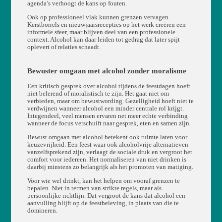
agenda’s verhoogt de kans op fouten.
Ook op professioneel vlak kunnen grenzen vervagen.
Kerstborrels en nieuwjaarsrecepties op het werk creëren een
informele sfeer, maar blijven deel van een professionele
context. Alcohol kan daar leiden tot gedrag dat later spijt
oplevert of relaties schaadt.
Bewuster omgaan met alcohol zonder moralisme
Een kritisch gesprek over alcohol tijdens de feestdagen hoeft
niet belerend of moralistisch te zijn. Het gaat niet om
verbieden, maar om bewustwording. Gezelligheid hoeft niet te
verdwijnen wanneer alcohol een minder centrale rol krijgt.
Integendeel, veel mensen ervaren net meer echte verbinding
wanneer de focus verschuift naar gesprek, eten en samen zijn.
Bewust omgaan met alcohol betekent ook ruimte laten voor
keuzevrijheid. Een feest waar ook alcoholvrije alternatieven
vanzelfsprekend zijn, verlaagt de sociale druk en vergroot het
comfort voor iedereen. Het normaliseren van niet drinken is
daarbij minstens zo belangrijk als het promoten van matiging.
Voor wie wel drinkt, kan het helpen om vooraf grenzen te
bepalen. Niet in termen van strikte regels, maar als
persoonlijke richtlijn. Dat vergroot de kans dat alcohol een
aanvulling blijft op de feestbeleving, in plaats van die te
domineren.