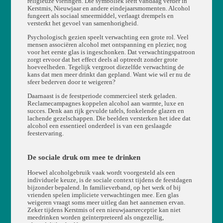
religieuze vieringen. Die symboliek leeft vandaag verder in
Kerstmis, Nieuwjaar en andere eindejaarsmomenten. Alcohol
fungeert als sociaal smeermiddel, verlaagt drempels en
versterkt het gevoel van samenhorigheid.
Psychologisch gezien speelt verwachting een grote rol. Veel
mensen associëren alcohol met ontspanning en plezier, nog
voor het eerste glas is ingeschonken. Dat verwachtingspatroon
zorgt ervoor dat het effect deels al optreedt zonder grote
hoeveelheden. Tegelijk vergroot diezelfde verwachting de
kans dat men meer drinkt dan gepland. Want wie wil er nu de
sfeer bederven door te weigeren?
Daarnaast is de feestperiode commercieel sterk geladen.
Reclamecampagnes koppelen alcohol aan warmte, luxe en
succes. Denk aan rijk gevulde tafels, fonkelende glazen en
lachende gezelschappen. Die beelden versterken het idee dat
alcohol een essentieel onderdeel is van een geslaagde
feestervaring.
De sociale druk om mee te drinken
Hoewel alcoholgebruik vaak wordt voorgesteld als een
individuele keuze, is de sociale context tijdens de feestdagen
bijzonder bepalend. In familieverband, op het werk of bij
vrienden spelen impliciete verwachtingen mee. Een glas
weigeren vraagt soms meer uitleg dan het aannemen ervan.
Zeker tijdens Kerstmis of een nieuwjaarsreceptie kan niet
meedrinken worden geïnterpreteerd als ongezellig,