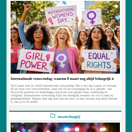
Internationale vrouwendag: waarom 8 maart nog altijd belangrijk is
Op 8 maart viert de wereld internationale vrouwendag. Het is een dag waarop we stilstaan
bij de strijd voor vrouwenrechten, maar ook bij de vooruitgang die al is geboekt. Van
historische protesten tot hedendaagse discussies over gelijke lonen, leiderschap en
veiligheid. Internationale vrouwendag blijft een belangrijk moment om stil te staan bij
gendergelijkheid. Waarom deze dag meer dan een eeuw na haar ontstaan nog altijd relevant
is, lees je in dit artikel.
maatschappij