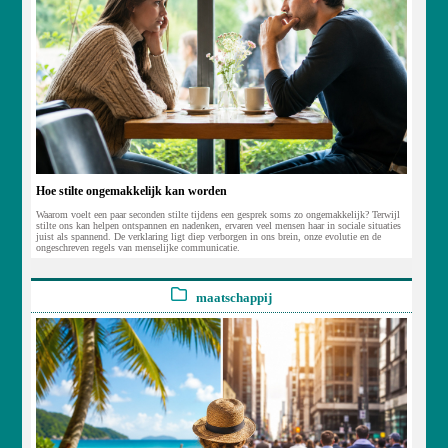
Hoe stilte ongemakkelijk kan worden
Waarom voelt een paar seconden stilte tijdens een gesprek soms zo ongemakkelijk? Terwijl
stilte ons kan helpen ontspannen en nadenken, ervaren veel mensen haar in sociale situaties
juist als spannend. De verklaring ligt diep verborgen in ons brein, onze evolutie en de
ongeschreven regels van menselijke communicatie.
maatschappij