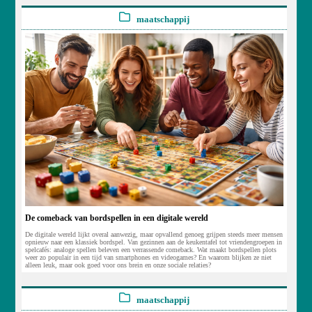
maatschappij
De comeback van bordspellen in een digitale wereld
De digitale wereld lijkt overal aanwezig, maar opvallend genoeg grijpen steeds meer mensen
opnieuw naar een klassiek bordspel. Van gezinnen aan de keukentafel tot vriendengroepen in
spelcafés: analoge spellen beleven een verrassende comeback. Wat maakt bordspellen plots
weer zo populair in een tijd van smartphones en videogames? En waarom blijken ze niet
alleen leuk, maar ook goed voor ons brein en onze sociale relaties?
maatschappij