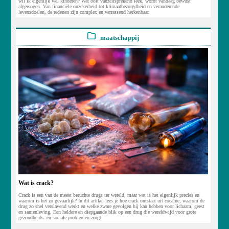
wil ik eigenlijk wel kinderen? Wat ooit vanzelfsprekend leek, wordt vandaag bewust
afgewogen. Van financiële onzekerheid tot klimaatbezorgdheid en veranderende
levensdoelen, de redenen zijn complex en verrassend herkenbaar.
maatschappij
Wat is crack?
Crack is een van de meest beruchte drugs ter wereld, maar wat is het eigenlijk precies en
waarom is het zo gevaarlijk? In dit artikel lees je hoe crack ontstaat uit cocaïne, waarom de
drug zo snel verslavend werkt en welke zware gevolgen hij kan hebben voor lichaam, geest
en samenleving. Een heldere en diepgaande blik op een drug die wereldwijd voor grote
gezondheids- en sociale problemen zorgt.