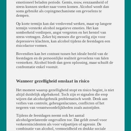
emotioneel beladen periode. Gemis, rouw, eenzaamheid of
stress kunnen sterker naar voren komen. Alcohol wordt dan
soms gebruikt als copingmechanisme om gevoelens te
dempen.
Op korte termijn kan dat verdovend werken, maar op langere
termijn versterkt alcohol negatieve emoties. Het kan
somberheid verdiepen, angst vergroten en het herstel van
stress vertragen. Zeker bij mensen die gevoelig zijn voor
depressieve klachten, kan alcohol tijdens de feestdagen een
risicofactor vormen.
Bovendien kan het contrast tussen het ideale beeld van de
feestdagen en de persoonlijke realiteit gevoelens van falen
versterken. Alcohol biedt dan geen oplossing, maar schuift de
confrontatie enkel vooruit.
Wanneer gezelligheid omslaat in risico
Het moment waarop gezelligheid stopt en risico begint, is niet
altijd duidelijk afgebakend. Toch zijn er signalen die erop
wijzen dat alcoholgebruik problematisch wordt. Denk aan
verlies van controle, geheugenlacunes, conflicten of het
negeren van verantwoordelijkheden zoals autorijden.
Tijdens de feestdagen neemt ook het aantal
alcoholgerelateerde ongevallen toe. Dat geldt zowel voor
verkeersincidenten als voor valpartijen of agressie. De
combinatie van alcohol, vermoeidheid en drukke sociale