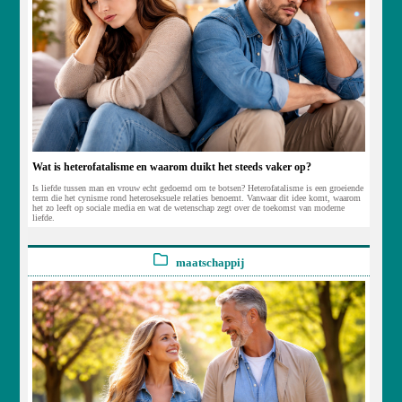
Wat is heterofatalisme en waarom duikt het steeds vaker op?
Is liefde tussen man en vrouw echt gedoemd om te botsen? Heterofatalisme is een groeiende
term die het cynisme rond heteroseksuele relaties benoemt. Vanwaar dit idee komt, waarom
het zo leeft op sociale media en wat de wetenschap zegt over de toekomst van moderne
liefde.
maatschappij