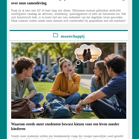
over onze samenleving
Praat jij al eens met AI? Je bent lang niet alleen. Miljoenen mensen gebruiken artificiële
intelligentie vandaag als adviseur, studiehulp, sparringpartner of zelfs als luisterend oor. Wat
ooit futuristisch leek, is in korte tijd een vast onderdeel van het dagelijks leven geworden.
Maar waarom voelen steeds meer mensen zich comfortabel bij gesprekken met een machine?
maatschappij
Waarom steeds meer studenten bewust kiezen voor een leven zonder
kinderen
Steeds meer studenten stellen een fundamentele vraag die vroeger nauwelijks werd gesteld: