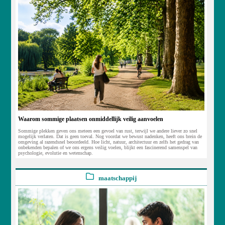
Waarom sommige plaatsen onmiddellijk veilig aanvoelen
Sommige plekken geven ons meteen een gevoel van rust, terwijl we andere liever zo snel
mogelijk verlaten. Dat is geen toeval. Nog voordat we bewust nadenken, heeft ons brein de
omgeving al razendsnel beoordeeld. Hoe licht, natuur, architectuur en zelfs het gedrag van
onbekenden bepalen of we ons ergens veilig voelen, blijkt een fascinerend samenspel van
psychologie, evolutie en wetenschap.
maatschappij