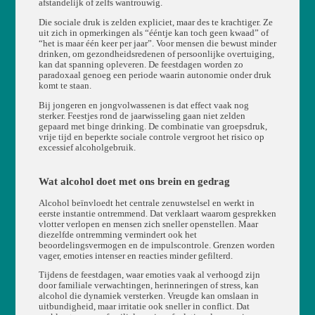
afstandelijk of zelfs wantrouwig.
Die sociale druk is zelden expliciet, maar des te krachtiger. Ze
uit zich in opmerkingen als “ééntje kan toch geen kwaad” of
“het is maar één keer per jaar”. Voor mensen die bewust minder
drinken, om gezondheidsredenen of persoonlijke overtuiging,
kan dat spanning opleveren. De feestdagen worden zo
paradoxaal genoeg een periode waarin autonomie onder druk
komt te staan.
Bij jongeren en jongvolwassenen is dat effect vaak nog
sterker. Feestjes rond de jaarwisseling gaan niet zelden
gepaard met binge drinking. De combinatie van groepsdruk,
vrije tijd en beperkte sociale controle vergroot het risico op
excessief alcoholgebruik.
Wat alcohol doet met ons brein en gedrag
Alcohol beïnvloedt het centrale zenuwstelsel en werkt in
eerste instantie ontremmend. Dat verklaart waarom gesprekken
vlotter verlopen en mensen zich sneller openstellen. Maar
diezelfde ontremming vermindert ook het
beoordelingsvermogen en de impulscontrole. Grenzen worden
vager, emoties intenser en reacties minder gefilterd.
Tijdens de feestdagen, waar emoties vaak al verhoogd zijn
door familiale verwachtingen, herinneringen of stress, kan
alcohol die dynamiek versterken. Vreugde kan omslaan in
uitbundigheid, maar irritatie ook sneller in conflict. Dat