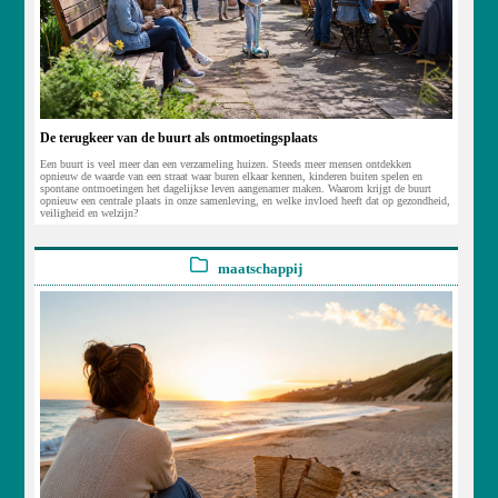
De terugkeer van de buurt als ontmoetingsplaats
Een buurt is veel meer dan een verzameling huizen. Steeds meer mensen ontdekken
opnieuw de waarde van een straat waar buren elkaar kennen, kinderen buiten spelen en
spontane ontmoetingen het dagelijkse leven aangenamer maken. Waarom krijgt de buurt
opnieuw een centrale plaats in onze samenleving, en welke invloed heeft dat op gezondheid,
veiligheid en welzijn?
maatschappij