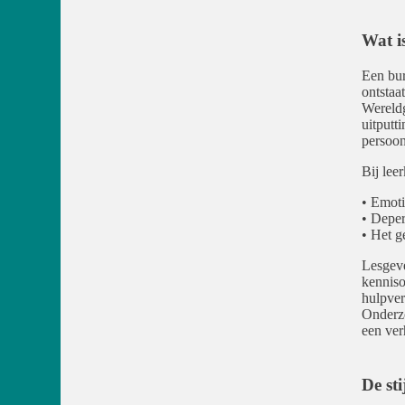
Wat i
Een bur
ontstaa
Wereldg
uitputt
persoo
Bij lee
• Emoti
• Deper
• Het g
Lesgeven
kenniso
hulpver
Onderzo
een ver
De st