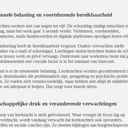
onele belasting en voortdurende bereikbaarheid
chten werken niet van negen tot vijf. De schooldag eindigt misschien i
g, maar het werk gaat ’s avonds verder. Verbeteren, voorbereiden,
ntacten, mails beantwoorden en digitale platformen opvolgen horen erb
talisering heeft de bereikbaarheid vergroot. Ouders verwachten snelle
den via e-mail of schoolapps. Leerlingen sturen berichten buiten de sc
s tussen werk en privé vervaagt. Onderzoek naar werkstress toont dat 
stelmomenten een cruciale factor is in het ontstaan van burn-out.
st is er de emotionele belasting. Leerkrachten worden geconfronteerd 
, thuissituaties die problematisch zijn, pestgedrag en psychische probl
n. Ze voelen zich verantwoordelijk, maar hebben niet altijd de middele
se om adequaat te helpen. Dat zorgt voor morele stress.
chappelijke druk en veranderende verwachtingen
oep van leerkracht is sterk geëvolueerd. Waar vroeger de focus lag op
verdracht, wordt vandaag verwacht dat leerkrachten ook opvoeders,
llen en sociale coaches zijn. Ze moeten bijdragen aan burgerschapsvo