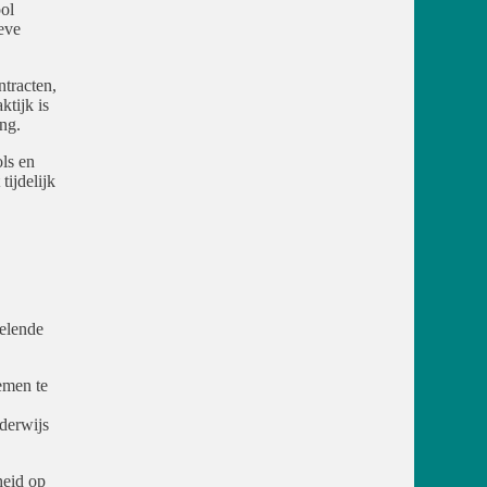
ol
eve
ntracten,
tijk is
ng.
ols en
tijdelijk
elende
emen te
derwijs
heid op