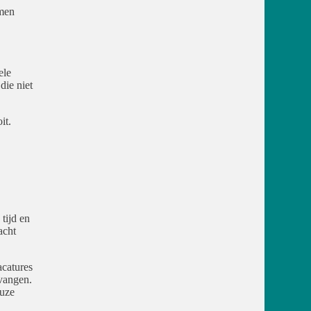
omen
ele
die niet
it.
tijd en
acht
acatures
rvangen.
euze