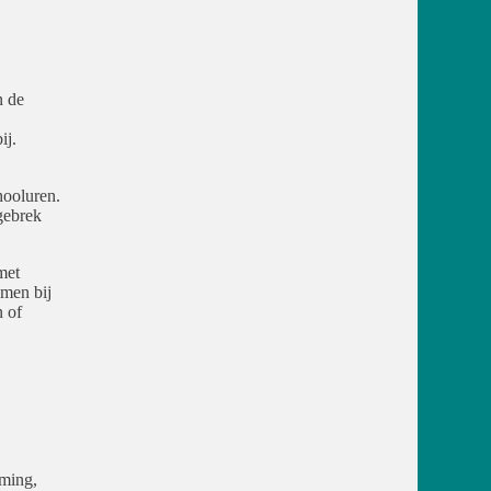
n de
ij.
hooluren.
gebrek
met
emen bij
n of
rming,