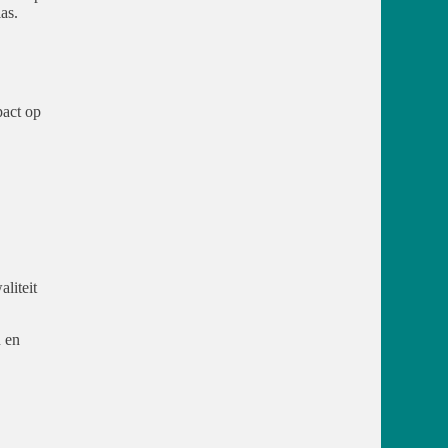
as.
pact op
liteit
 en