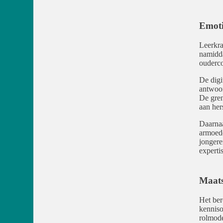
Emoti
Leerkra
namidda
ouderco
De digi
antwoor
De gren
aan her
Daarnaa
armoede
jongere
experti
Maats
Het ber
kenniso
rolmode