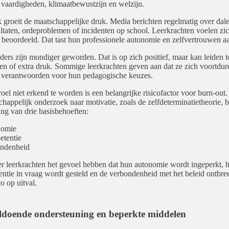
e vaardigheden, klimaatbewustzijn en welzijn.
k groeit de maatschappelijke druk. Media berichten regelmatig over dal
ultaten, ordeproblemen of incidenten op school. Leerkrachten voelen zi
 beoordeeld. Dat tast hun professionele autonomie en zelfvertrouwen a
ers zijn mondiger geworden. Dat is op zich positief, maar kan leiden t
ten of extra druk. Sommige leerkrachten geven aan dat ze zich voortdu
 verantwoorden voor hun pedagogische keuzes.
oel niet erkend te worden is een belangrijke risicofactor voor burn-out.
happelijk onderzoek naar motivatie, zoals de zelfdeterminatietheorie, 
ang van drie basisbehoeften:
nomie
etentie
ondenheid
 leerkrachten het gevoel hebben dat hun autonomie wordt ingeperkt, 
ntie in vraag wordt gesteld en de verbondenheid met het beleid ontbreek
co op uitval.
doende ondersteuning en beperkte middelen