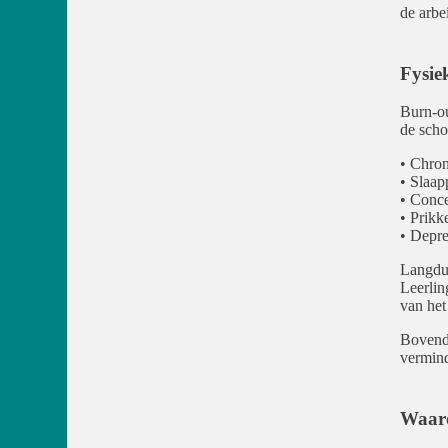
de arbe
Fysie
Burn-ou
de scho
• Chron
• Slaa
• Conce
• Prikk
• Depre
Langdur
Leerlin
van het
Bovendi
vermind
Waaro