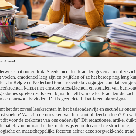
 Gemaakt met AI
erwijs staat onder druk. Steeds meer leerkrachten geven aan dat ze zic
t voelen, emotioneel leeg zijn en twijfelen of ze het beroep nog lang k
en. In België en Nederland tonen recente bevragingen aan dat een groo
leerkrachten kampt met ernstige stressklachten en signalen van burn-out
 studies spreken zelfs over bijna de helft van de leerkrachten die zich
n een burn-out bevinden. Dat is geen detail. Dat is een alarmsignaal.
t het dat zoveel leerkrachten in het basisonderwijs en secundair onder
ast voelen? Wat zijn de oorzaken van burn-out bij leerkrachten? En wat
t dit voor de toekomst van ons onderwijs? Dit redactioneel artikel duikt
lematiek van burn-out in het onderwijs en onderzoekt de structurele,
ogische en maatschappelijke factoren achter deze zorgwekkende trend.