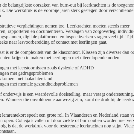
 de belangrijkste oorzaken van burn-out bij leerkrachten is de toegen
k. Die werkdruk is de voorbije jaren sterk gestegen door verschillende
n.
tratieve verplichtingen nemen toe. Leerkrachten moeten steeds meer
eren, rapporteren en documenteren. Verslagen van zorgoverleg, individu
ngsplannen, digitale platformen en inspectie-eisen vragen veel tijd. Tijd 
reeks naar lesvoorbereiding of contact met leerlingen gaat.
st is er de complexiteit van de klascontext. Klassen zijn diverser dan oo
chten krijgen te maken met leerlingen met uiteenlopende noden:
ingen met leerstoornissen zoals dyslexie of ADHD
ingen met gedragsproblemen
komers met taalachterstand
ingen met mentale gezondheidsproblemen
ef onderwijs is een waardevolle doelstelling, maar vraagt ondersteuning, 
n. Wanneer die onvoldoende aanwezig zijn, komt de druk bij de leerkr
 lerarentekort speelt een grote rol. In Vlaanderen en Nederland staan v
 open. Collega’s vallen uit door ziekte of burn-out en worden niet ve
olg is dat de werkdruk voor de resterende leerkrachten nog stijgt. Vici
ontstaan.