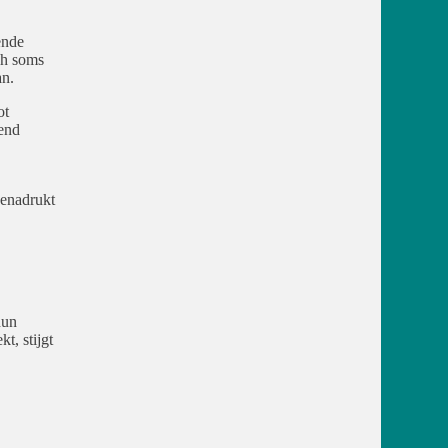
ende
ch soms
an.
ot
rend
benadrukt
hun
t, stijgt