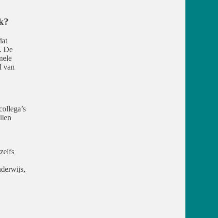
ak?
dat
. De
nele
l van
collega’s
llen
zelfs
nderwijs,