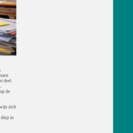
h
unnen
t deel
.
 op de
wijs zich
 diep in