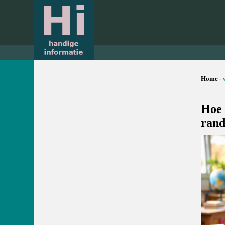
Home -
Hoe 
rand