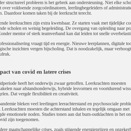
er structureel probleem is het gebrek aan ondersteuning. Niet elke scho
t over voldoende zorgcoördinatoren, leerlingbegeleiders of administrati
n. Daardoor komen taken bij de leerkracht terecht.
nde leerkrachten zijn extra kwetsbaar. Ze starten vaak met tijdelijke co
nde scholen en weinig begeleiding. De overgang van opleiding naar prak
Zonder mentor of sterk teamverband kan dat leiden tot snelle overbelasti
fessionalisering vraagt tijd en energie. Nieuwe leerplannen, digitale to
ische inzichten vergen bijscholing. Dat is noodzakelijk, maar verhoogt 
kdruk.
act van covid en latere crises
dperiode heeft het onderwijs zwaar getroffen. Leerkrachten moesten
akelen naar afstandsonderwijs, hybride lesvormen en voortdurend wiss
len. Dat vergde flexibiliteit en creativiteit.
andemie bleken veel leerlingen leerachterstand en psychosociale probl
 Leerkrachten moesten die achterstand inhalen en tegelijk omgaan met
de emotionele noden. Studies tonen aan dat burn-outklachten in het on
ovid zijn toegenomen.
ere maatschappelijke crises, zoals stijgende energieprijzen en onzeker