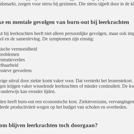
idsmarkt, zorgen voor stress bij gezinnen. Die stress sijpelt door in de kl
ke en mentale gevolgen van burn-out bij leerkrachten
t bij leerkrachten heeft niet alleen persoonlijke gevolgen, maar ook im
ol en de samenleving. De symptomen zijn ernstig:
ische vermoeidheid
pproblemen
ntratieverlies
elbaarheid
ssieve gevoelens
ige uitval door ziekte komt vaker voor. Dat versterkt het lerarentekort.
gen krijgen vaker wisselende leerkrachten of minder continuïteit. De kwa
 onderwijs kan eronder lijden.
en heeft burn-out een economische kost. Ziekteverzuim, vervangingen
erde productiviteit wegen op het budget van scholen en overheden.
m blijven leerkrachten toch doorgaan?