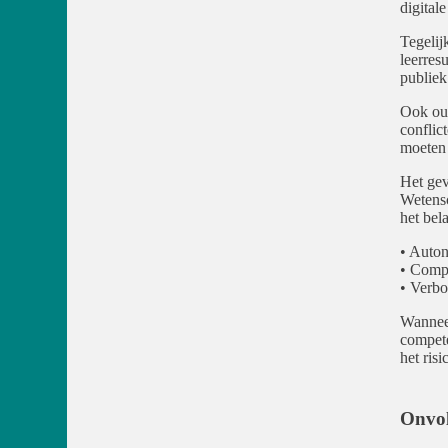
digital
Tegelij
leerres
publiek
Ook oud
conflic
moeten
Het gev
Wetensc
het bel
• Auto
• Comp
• Verb
Wanneer
compete
het risi
Onvol