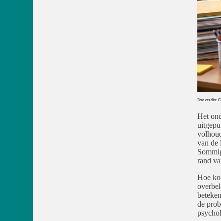
Foto credits:
Het ond
uitgepu
volhoud
van de 
Sommige
rand va
Hoe kom
overbel
beteken
de prob
psychol