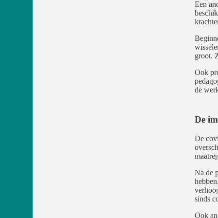
Een and
beschik
krachte
Beginne
wissele
groot. 
Ook pro
pedagog
de wer
De imp
De covi
oversch
maatrege
Na de p
hebben.
verhoog
sinds c
Ook and