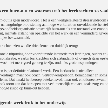
s een burn-out en waarom treft het leerkrachten zo va
n-out is geen modewoord. Het is een werkgerelateerd stresssyndroom 
t na langdurige blootstelling aan hoge werkdruk en onvoldoende herstel
ezondheidsorganisatie omschrijft burn-out als een toestand van emotio
ing, mentale afstand ten opzichte van het werk en een verminderd gevoe
nlijke bekwaamheid.
rkrachten zien we die drie elementen duidelijk terug:
onele uitputting door voortdurende interactie met leerlingen, ouders en 
sonalisatie, waarbij leerkrachten zich afstandelijk of cynisch gaan opste
evoel niet meer goed genoeg te zijn, ondanks grote inspanningen
 is per definitie relationeel werk. Een leerkracht is niet alleen
verdrager, maar ook coach, vertrouwenspersoon, bemiddelaar en soms 
lener. Dat maakt het beroep betekenisvol, maar ook emotioneel zwaar.
ek toont aan dat beroepen met veel menselijk contact, zoals zorg en o
hoogd risico op burn-out hebben.
ijgende werkdruk in het onderwijs