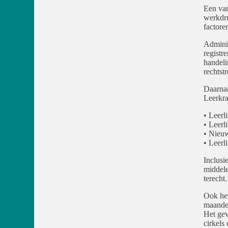
Een van
werkdru
factore
Adminis
registr
handeli
rechtst
Daarnaa
Leerkra
• Leerl
• Leerl
• Nieuw
• Leerl
Inclusi
middele
terecht.
Ook het
maanden
Het gev
cirkels 