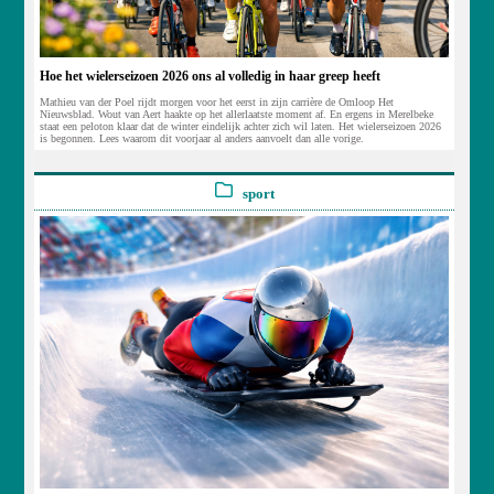
Hoe het wielerseizoen 2026 ons al volledig in haar greep heeft
Mathieu van der Poel rijdt morgen voor het eerst in zijn carrière de Omloop Het
Nieuwsblad. Wout van Aert haakte op het allerlaatste moment af. En ergens in Merelbeke
staat een peloton klaar dat de winter eindelijk achter zich wil laten. Het wielerseizoen 2026
is begonnen. Lees waarom dit voorjaar al anders aanvoelt dan alle vorige.
sport