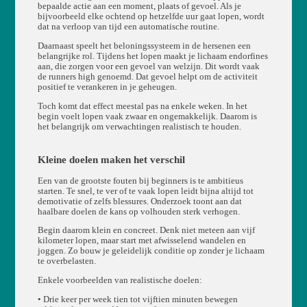
bepaalde actie aan een moment, plaats of gevoel. Als je
bijvoorbeeld elke ochtend op hetzelfde uur gaat lopen, wordt
dat na verloop van tijd een automatische routine.
Daarnaast speelt het beloningssysteem in de hersenen een
belangrijke rol. Tijdens het lopen maakt je lichaam endorfines
aan, die zorgen voor een gevoel van welzijn. Dit wordt vaak
de runners high genoemd. Dat gevoel helpt om de activiteit
positief te verankeren in je geheugen.
Toch komt dat effect meestal pas na enkele weken. In het
begin voelt lopen vaak zwaar en ongemakkelijk. Daarom is
het belangrijk om verwachtingen realistisch te houden.
Kleine doelen maken het verschil
Een van de grootste fouten bij beginners is te ambitieus
starten. Te snel, te ver of te vaak lopen leidt bijna altijd tot
demotivatie of zelfs blessures. Onderzoek toont aan dat
haalbare doelen de kans op volhouden sterk verhogen.
Begin daarom klein en concreet. Denk niet meteen aan vijf
kilometer lopen, maar start met afwisselend wandelen en
joggen. Zo bouw je geleidelijk conditie op zonder je lichaam
te overbelasten.
Enkele voorbeelden van realistische doelen:
• Drie keer per week tien tot vijftien minuten bewegen