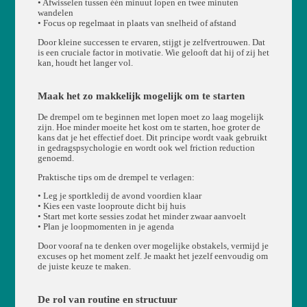
• Afwisselen tussen één minuut lopen en twee minuten
wandelen
• Focus op regelmaat in plaats van snelheid of afstand
Door kleine successen te ervaren, stijgt je zelfvertrouwen. Dat
is een cruciale factor in motivatie. Wie gelooft dat hij of zij het
kan, houdt het langer vol.
Maak het zo makkelijk mogelijk om te starten
De drempel om te beginnen met lopen moet zo laag mogelijk
zijn. Hoe minder moeite het kost om te starten, hoe groter de
kans dat je het effectief doet. Dit principe wordt vaak gebruikt
in gedragspsychologie en wordt ook wel friction reduction
genoemd.
Praktische tips om de drempel te verlagen:
• Leg je sportkledij de avond voordien klaar
• Kies een vaste looproute dicht bij huis
• Start met korte sessies zodat het minder zwaar aanvoelt
• Plan je loopmomenten in je agenda
Door vooraf na te denken over mogelijke obstakels, vermijd je
excuses op het moment zelf. Je maakt het jezelf eenvoudig om
de juiste keuze te maken.
De rol van routine en structuur