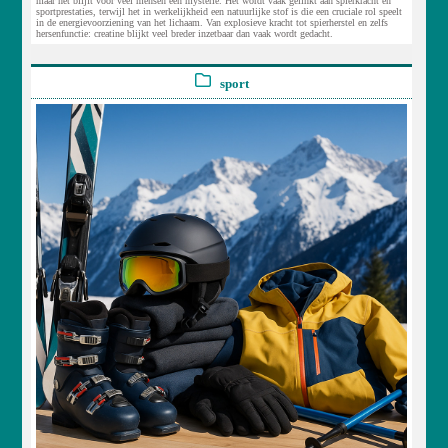
maar het blijft voor veel mensen een mysterie. Het wordt vaak gelinkt aan spierkracht en
sportprestaties, terwijl het in werkelijkheid een natuurlijke stof is die een cruciale rol speelt
in de energievoorziening van het lichaam. Van explosieve kracht tot spierherstel en zelfs
hersenfunctie: creatine blijkt veel breder inzetbaar dan vaak wordt gedacht.
sport