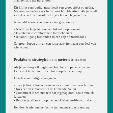
maar iemand die het al doet.
Dit klinkt eenvoudig, maar heeft een groot effect op gedrag.
Mensen handelen vaak in lijn met hun identiteit. Als je jezelf
ziet als een loper, wordt het logischer om te gaan lopen.
Je kan dit versterken door kleine gewoontes:
• Jezelf inschrijven voor een lokaal loopmoment
• Investeren in comfortabele loopschoenen
• Je vooruitgang bijhouden in een app of notitieboek
Zo groeit lopen uit van een losse activiteit naar een deel van
wie je bent.
Praktische strategieën om meteen te starten
Als je vandaag wil beginnen, hou het simpel en concreet.
Denk niet te ver vooruit en focus op de eerste stap.
Enkele eenvoudige strategieën:
• Trek je loopschoenen aan en ga vijf minuten naar buiten
• Kies een vast moment in de komende 24 uur
• Combineer lopen met iets dat je graag doet, zoals muziek
luisteren
• Beloon jezelf na afloop met een kleine positieve prikkel
Het doel is niet om perfect te starten, maar om te starten.