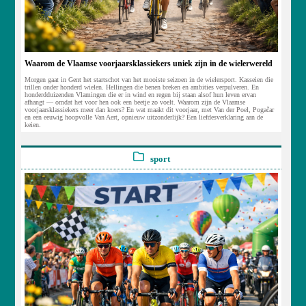
Waarom de Vlaamse voorjaarsklassiekers uniek zijn in de wielerwereld
Morgen gaat in Gent het startschot van het mooiste seizoen in de wielersport. Kasseien die
trillen onder honderd wielen. Hellingen die benen breken en ambities verpulveren. En
honderdduizenden Vlamingen die er in wind en regen bij staan alsof hun leven ervan
afhangt — omdat het voor hen ook een beetje zo voelt. Waarom zijn de Vlaamse
voorjaarsklassiekers meer dan koers? En wat maakt dit voorjaar, met Van der Poel, Pogačar
en een eeuwig hoopvolle Van Aert, opnieuw uitzonderlijk? Een liefdesverklaring aan de
keien.
sport