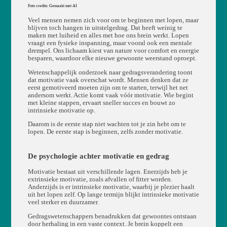
Foto credits: Gemaakt met AI
Veel mensen nemen zich voor om te beginnen met lopen, maar
blijven toch hangen in uitstelgedrag. Dat heeft weinig te
maken met luiheid en alles met hoe ons brein werkt. Lopen
vraagt een fysieke inspanning, maar vooral ook een mentale
drempel. Ons lichaam kiest van nature voor comfort en energie
besparen, waardoor elke nieuwe gewoonte weerstand oproept.
Wetenschappelijk onderzoek naar gedragsverandering toont
dat motivatie vaak overschat wordt. Mensen denken dat ze
eerst gemotiveerd moeten zijn om te starten, terwijl het net
andersom werkt. Actie komt vaak vóór motivatie. Wie begint
met kleine stappen, ervaart sneller succes en bouwt zo
intrinsieke motivatie op.
Daarom is de eerste stap niet wachten tot je zin hebt om te
lopen. De eerste stap is beginnen, zelfs zonder motivatie.
De psychologie achter motivatie en gedrag
Motivatie bestaat uit verschillende lagen. Enerzijds heb je
extrinsieke motivatie, zoals afvallen of fitter worden.
Anderzijds is er intrinsieke motivatie, waarbij je plezier haalt
uit het lopen zelf. Op lange termijn blijkt intrinsieke motivatie
veel sterker en duurzamer.
Gedragswetenschappers benadrukken dat gewoontes ontstaan
door herhaling in een vaste context. Je brein koppelt een