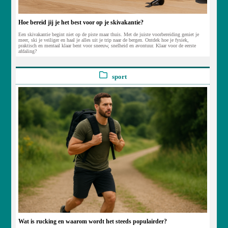
Hoe bereid jij je het best voor op je skivakantie?
Een skivakantie begint niet op de piste maar thuis. Met de juiste voorbereiding geniet je
meer, ski je veiliger en haal je alles uit je trip naar de bergen. Ontdek hoe je fysiek,
praktisch en mentaal klaar bent voor sneeuw, snelheid en avontuur. Klaar voor de eerste
afdaling?
sport
Wat is rucking en waarom wordt het steeds populairder?