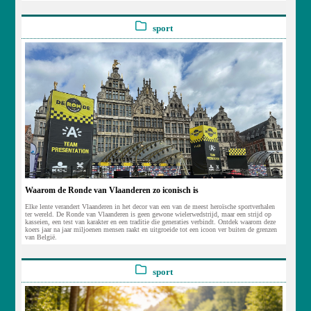
sport
Waarom de Ronde van Vlaanderen zo iconisch is
Elke lente verandert Vlaanderen in het decor van een van de meest heroïsche sportverhalen
ter wereld. De Ronde van Vlaanderen is geen gewone wielerwedstrijd, maar een strijd op
kasseien, een test van karakter en een traditie die generaties verbindt. Ontdek waarom deze
koers jaar na jaar miljoenen mensen raakt en uitgroeide tot een icoon ver buiten de grenzen
van België.
sport