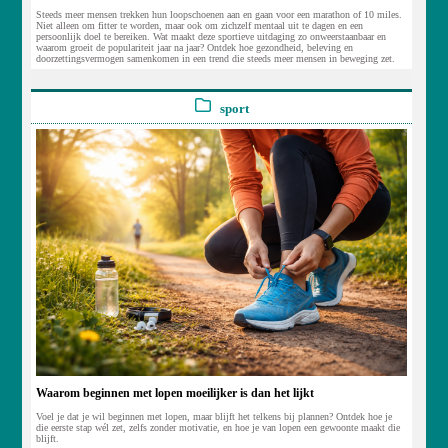
Steeds meer mensen trekken hun loopschoenen aan en gaan voor een marathon of 10 miles.
Niet alleen om fitter te worden, maar ook om zichzelf mentaal uit te dagen en een
persoonlijk doel te bereiken. Wat maakt deze sportieve uitdaging zo onweerstaanbaar en
waarom groeit de populariteit jaar na jaar? Ontdek hoe gezondheid, beleving en
doorzettingsvermogen samenkomen in een trend die steeds meer mensen in beweging zet.
sport
Waarom beginnen met lopen moeilijker is dan het lijkt
Voel je dat je wil beginnen met lopen, maar blijft het telkens bij plannen? Ontdek hoe je
die eerste stap wél zet, zelfs zonder motivatie, en hoe je van lopen een gewoonte maakt die
blijft.