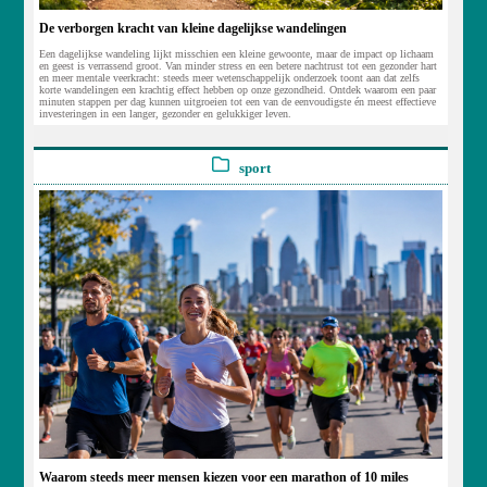
De verborgen kracht van kleine dagelijkse wandelingen
Een dagelijkse wandeling lijkt misschien een kleine gewoonte, maar de impact op lichaam
en geest is verrassend groot. Van minder stress en een betere nachtrust tot een gezonder hart
en meer mentale veerkracht: steeds meer wetenschappelijk onderzoek toont aan dat zelfs
korte wandelingen een krachtig effect hebben op onze gezondheid. Ontdek waarom een paar
minuten stappen per dag kunnen uitgroeien tot een van de eenvoudigste én meest effectieve
investeringen in een langer, gezonder en gelukkiger leven.
sport
Waarom steeds meer mensen kiezen voor een marathon of 10 miles