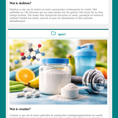
Wat is skeleton?
Skeleton is een van de snelste en meest spectaculaire wintersporten ter wereld. Met
snelheden tot 140 kilometer per uur razen atleten met het gezicht vlak boven het ijs door
scherpe bochten. Wat maakt deze olympische discipline zo uniek, gevaarlijk en technisch
verfijnd? Ontdek hoe kracht, precisie en pure lef samenkomen in deze ijskoude
adrenalinesport.
sport
Wat is creatine?
Creatine is een van de meest gebruikte én onderzochte voedingssupplementen ter wereld,