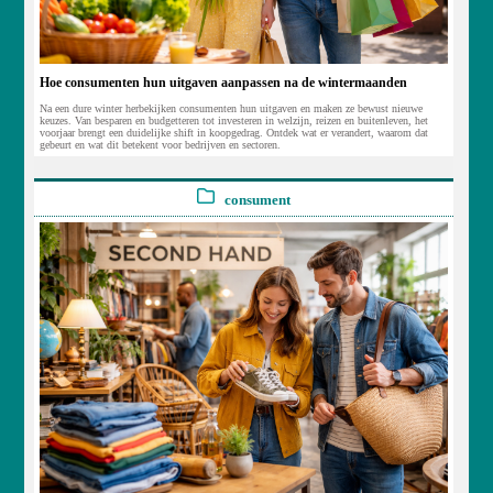
Hoe consumenten hun uitgaven aanpassen na de wintermaanden
Na een dure winter herbekijken consumenten hun uitgaven en maken ze bewust nieuwe
keuzes. Van besparen en budgetteren tot investeren in welzijn, reizen en buitenleven, het
voorjaar brengt een duidelijke shift in koopgedrag. Ontdek wat er verandert, waarom dat
gebeurt en wat dit betekent voor bedrijven en sectoren.
consument