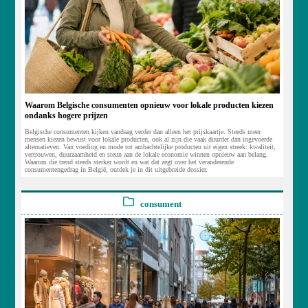
Waarom Belgische consumenten opnieuw voor lokale producten kiezen
ondanks hogere prijzen
Belgische consumenten kijken vandaag verder dan alleen het prijskaartje. Steeds meer
mensen kiezen bewust voor lokale producten, ook al zijn die vaak duurder dan ingevoerde
alternatieven. Van voeding en mode tot ambachtelijke producten uit eigen streek: kwaliteit,
vertrouwen, duurzaamheid en steun aan de lokale economie winnen opnieuw aan belang.
Waarom die trend steeds sterker wordt en wat dat zegt over het veranderende
consumentengedrag in België, ontdek je in dit uitgebreide dossier.
consument