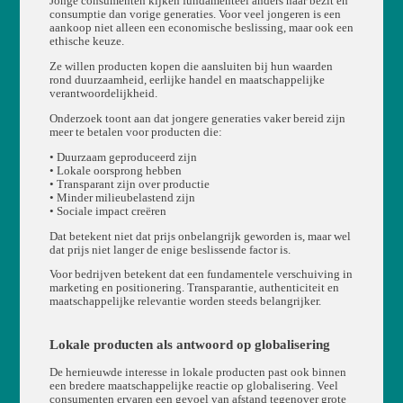
Jonge consumenten kijken fundamenteel anders naar bezit en
consumptie dan vorige generaties. Voor veel jongeren is een
aankoop niet alleen een economische beslissing, maar ook een
ethische keuze.
Ze willen producten kopen die aansluiten bij hun waarden
rond duurzaamheid, eerlijke handel en maatschappelijke
verantwoordelijkheid.
Onderzoek toont aan dat jongere generaties vaker bereid zijn
meer te betalen voor producten die:
• Duurzaam geproduceerd zijn
• Lokale oorsprong hebben
• Transparant zijn over productie
• Minder milieubelastend zijn
• Sociale impact creëren
Dat betekent niet dat prijs onbelangrijk geworden is, maar wel
dat prijs niet langer de enige beslissende factor is.
Voor bedrijven betekent dat een fundamentele verschuiving in
marketing en positionering. Transparantie, authenticiteit en
maatschappelijke relevantie worden steeds belangrijker.
Lokale producten als antwoord op globalisering
De hernieuwde interesse in lokale producten past ook binnen
een bredere maatschappelijke reactie op globalisering. Veel
consumenten ervaren een gevoel van afstand tegenover grote