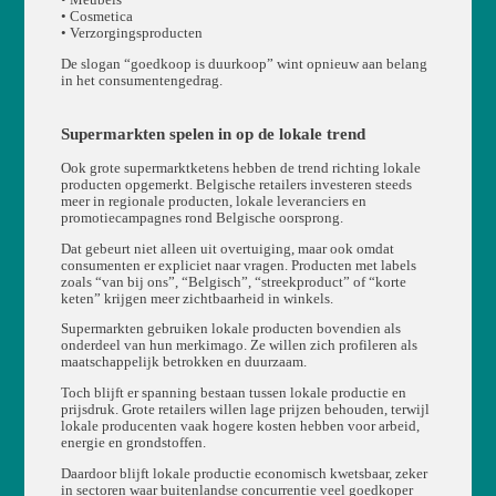
• Meubels
• Cosmetica
• Verzorgingsproducten
De slogan “goedkoop is duurkoop” wint opnieuw aan belang
in het consumentengedrag.
Supermarkten spelen in op de lokale trend
Ook grote supermarktketens hebben de trend richting lokale
producten opgemerkt. Belgische retailers investeren steeds
meer in regionale producten, lokale leveranciers en
promotiecampagnes rond Belgische oorsprong.
Dat gebeurt niet alleen uit overtuiging, maar ook omdat
consumenten er expliciet naar vragen. Producten met labels
zoals “van bij ons”, “Belgisch”, “streekproduct” of “korte
keten” krijgen meer zichtbaarheid in winkels.
Supermarkten gebruiken lokale producten bovendien als
onderdeel van hun merkimago. Ze willen zich profileren als
maatschappelijk betrokken en duurzaam.
Toch blijft er spanning bestaan tussen lokale productie en
prijsdruk. Grote retailers willen lage prijzen behouden, terwijl
lokale producenten vaak hogere kosten hebben voor arbeid,
energie en grondstoffen.
Daardoor blijft lokale productie economisch kwetsbaar, zeker
in sectoren waar buitenlandse concurrentie veel goedkoper