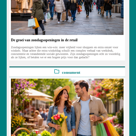
De groei van zondagsopeningen in de retail
Zondagsopeningen lijken een win-win: meer vrijheid voor shoppers en extra omzet voor
winkels. Maar achter die extra winkeldag schuilt een complex verhaal van werkdruk,
concurrentie en veranderende sociale gewoontes. Zijn zondagsopeningen echt zo voordelig
als ze lijken, of betalen we er een hogere prijs voor dan gedacht?
consument