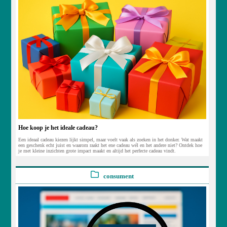
Hoe koop je het ideale cadeau?
Een ideaal cadeau kiezen lijkt simpel, maar voelt vaak als zoeken in het donker. Wat maakt
een geschenk echt juist en waarom raakt het ene cadeau wél en het andere niet? Ontdek hoe
je met kleine inzichten grote impact maakt en altijd het perfecte cadeau vindt.
consument