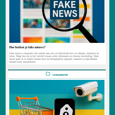
Hoe herken je fake nieuws?
Fake nieuws verspreidt zich sneller dan ooit en beïnvloedt hoe we denken, stemmen en
leven. Maar hoe zie je het verschil tussen echte informatie en slimme misleiding. Deze
teaser gidst je in enkele zinnen door de belangrijkste signalen waarmee je nepverhalen
meteen kunt ontmaskeren.
consument