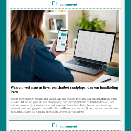
consument
Waarom veel mensen liever een chatbot raadplegen dan een handleiding
lezen
Steeds meer mensen stellen hun vragen aan een chatbot in plaats van een handleiding open
te slaan. Of het nu gaat om een smartphone, softwareprogramma of huishoudtoestel, een
snel en persoonlijk antwoord wint het vaak van tientallen bladzijden technische uitleg.
Waarom voelt een gesprek met artificiële intelligentie zo natuurlijk aan, en wat zegt dat over
de manier waarop we vandaag informatie zoeken en verwerken?
consument