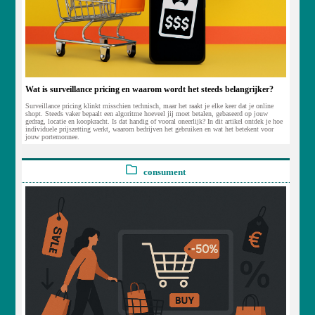
Wat is surveillance pricing en waarom wordt het steeds belangrijker?
Surveillance pricing klinkt misschien technisch, maar het raakt je elke keer dat je online
shopt. Steeds vaker bepaalt een algoritme hoeveel jij moet betalen, gebaseerd op jouw
gedrag, locatie en koopkracht. Is dat handig of vooral oneerlijk? In dit artikel ontdek je hoe
individuele prijszetting werkt, waarom bedrijven het gebruiken en wat het betekent voor
jouw portemonnee.
consument