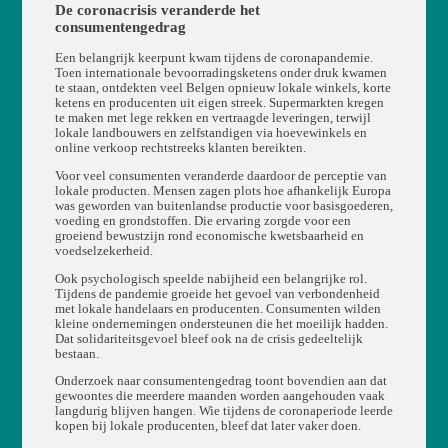
De coronacrisis veranderde het
consumentengedrag
Een belangrijk keerpunt kwam tijdens de coronapandemie.
Toen internationale bevoorradingsketens onder druk kwamen
te staan, ontdekten veel Belgen opnieuw lokale winkels, korte
ketens en producenten uit eigen streek. Supermarkten kregen
te maken met lege rekken en vertraagde leveringen, terwijl
lokale landbouwers en zelfstandigen via hoevewinkels en
online verkoop rechtstreeks klanten bereikten.
Voor veel consumenten veranderde daardoor de perceptie van
lokale producten. Mensen zagen plots hoe afhankelijk Europa
was geworden van buitenlandse productie voor basisgoederen,
voeding en grondstoffen. Die ervaring zorgde voor een
groeiend bewustzijn rond economische kwetsbaarheid en
voedselzekerheid.
Ook psychologisch speelde nabijheid een belangrijke rol.
Tijdens de pandemie groeide het gevoel van verbondenheid
met lokale handelaars en producenten. Consumenten wilden
kleine ondernemingen ondersteunen die het moeilijk hadden.
Dat solidariteitsgevoel bleef ook na de crisis gedeeltelijk
bestaan.
Onderzoek naar consumentengedrag toont bovendien aan dat
gewoontes die meerdere maanden worden aangehouden vaak
langdurig blijven hangen. Wie tijdens de coronaperiode leerde
kopen bij lokale producenten, bleef dat later vaker doen.