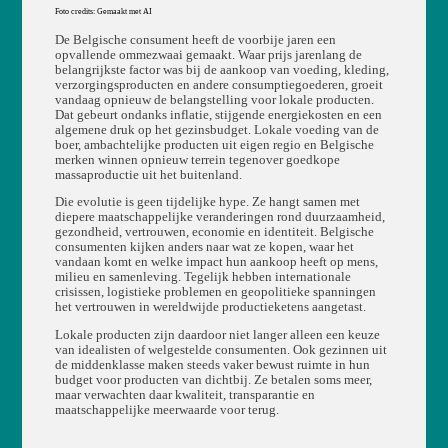
Foto credits: Gemaakt met AI
De Belgische consument heeft de voorbije jaren een
opvallende ommezwaai gemaakt. Waar prijs jarenlang de
belangrijkste factor was bij de aankoop van voeding, kleding,
verzorgingsproducten en andere consumptiegoederen, groeit
vandaag opnieuw de belangstelling voor lokale producten.
Dat gebeurt ondanks inflatie, stijgende energiekosten en een
algemene druk op het gezinsbudget. Lokale voeding van de
boer, ambachtelijke producten uit eigen regio en Belgische
merken winnen opnieuw terrein tegenover goedkope
massaproductie uit het buitenland.
Die evolutie is geen tijdelijke hype. Ze hangt samen met
diepere maatschappelijke veranderingen rond duurzaamheid,
gezondheid, vertrouwen, economie en identiteit. Belgische
consumenten kijken anders naar wat ze kopen, waar het
vandaan komt en welke impact hun aankoop heeft op mens,
milieu en samenleving. Tegelijk hebben internationale
crisissen, logistieke problemen en geopolitieke spanningen
het vertrouwen in wereldwijde productieketens aangetast.
Lokale producten zijn daardoor niet langer alleen een keuze
van idealisten of welgestelde consumenten. Ook gezinnen uit
de middenklasse maken steeds vaker bewust ruimte in hun
budget voor producten van dichtbij. Ze betalen soms meer,
maar verwachten daar kwaliteit, transparantie en
maatschappelijke meerwaarde voor terug.