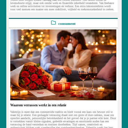
levensduurte stijgt, maar ook omdat werk en financiële zekerheid veranderen. Van freelance
werk en online activiteiten tot investeringen en verhuur. Een extra inkomstenbron wordt
voor veel mensen een manier om meer stabiliteit, vrijheid en toekomstzekerheid te creëren.
consument
Waarom verrassen werkt in een relatie
Valentijn is meer dan een commerciële traditie en biedt vooral een kans om bewust stil te
staan bij je relatie. Een geslaagde verrassing draait niet om grote of dure cadeaus, maar om
oprechte aandacht, persoonlijke betrokkenheid en het gevoel dat je je partner echt kent. Door
te vertrekken vanuit kleine signalen, gedeelde ervaringen en emotionele noden kan een
verrassing de band versterken en routines doorbreken. Tijd samen, creativiteit en
authenticiteit blijken vaak waardevoller dan standaardgeschenken. Valentijn werkt het best