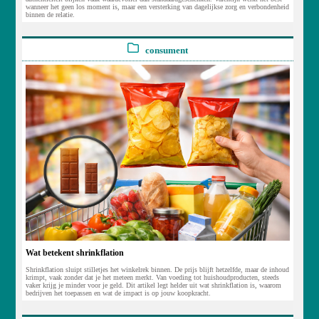
wanneer het geen los moment is, maar een versterking van dagelijkse zorg en verbondenheid
binnen de relatie.
consument
Wat betekent shrinkflation
Shrinkflation sluipt stilletjes het winkelrek binnen. De prijs blijft hetzelfde, maar de inhoud
krimpt, vaak zonder dat je het meteen merkt. Van voeding tot huishoudproducten, steeds
vaker krijg je minder voor je geld. Dit artikel legt helder uit wat shrinkflation is, waarom
bedrijven het toepassen en wat de impact is op jouw koopkracht.