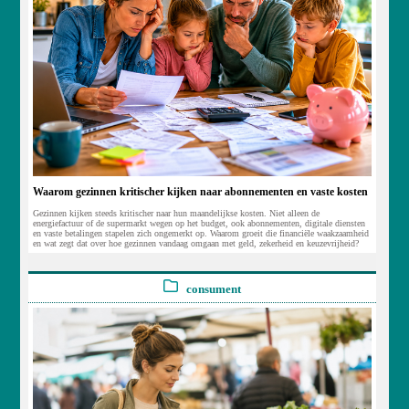
Waarom gezinnen kritischer kijken naar abonnementen en vaste kosten
Gezinnen kijken steeds kritischer naar hun maandelijkse kosten. Niet alleen de
energiefactuur of de supermarkt wegen op het budget, ook abonnementen, digitale diensten
en vaste betalingen stapelen zich ongemerkt op. Waarom groeit die financiële waakzaamheid
en wat zegt dat over hoe gezinnen vandaag omgaan met geld, zekerheid en keuzevrijheid?
consument