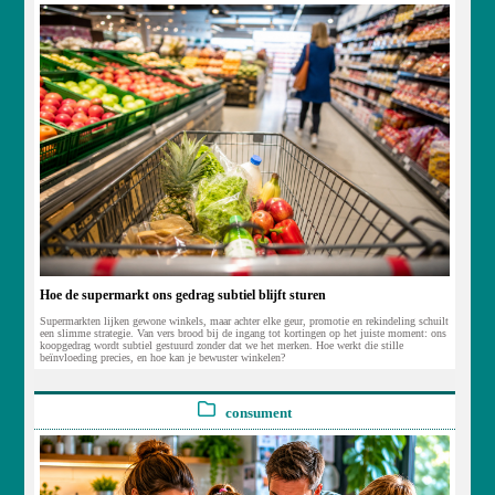
Hoe de supermarkt ons gedrag subtiel blijft sturen
Supermarkten lijken gewone winkels, maar achter elke geur, promotie en rekindeling schuilt
een slimme strategie. Van vers brood bij de ingang tot kortingen op het juiste moment: ons
koopgedrag wordt subtiel gestuurd zonder dat we het merken. Hoe werkt die stille
beïnvloeding precies, en hoe kan je bewuster winkelen?
consument