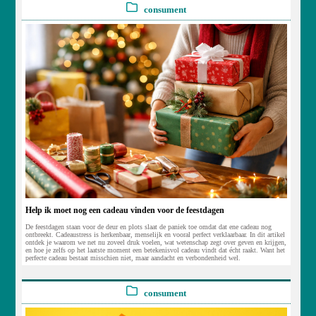
consument
Help ik moet nog een cadeau vinden voor de feestdagen
De feestdagen staan voor de deur en plots slaat de paniek toe omdat dat ene cadeau nog
ontbreekt. Cadeaustress is herkenbaar, menselijk en vooral perfect verklaarbaar. In dit artikel
ontdek je waarom we net nu zoveel druk voelen, wat wetenschap zegt over geven en krijgen,
en hoe je zelfs op het laatste moment een betekenisvol cadeau vindt dat écht raakt. Want het
perfecte cadeau bestaat misschien niet, maar aandacht en verbondenheid wel.
consument