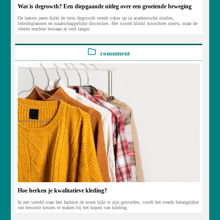
Wat is degrowth? Een diepgaande uitleg over een groeiende beweging
De laatste jaren duikt de term degrowth steeds vaker op in academische studies,
beleidsplannen en maatschappelijke discussies. Het woord klinkt misschien nieuw, maar de
ideeën erachter bestaan al veel langer.
consument
Hoe herken je kwalitatieve kleding?
In een wereld waar fast fashion de norm lijkt te zijn geworden, wordt het steeds belangrijker
om bewuste keuzes te maken bij het kopen van kleding.