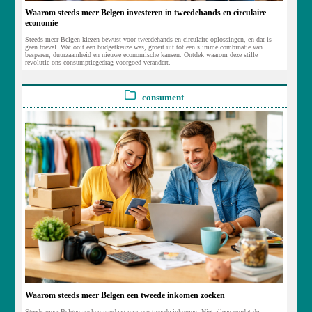
Waarom steeds meer Belgen investeren in tweedehands en circulaire
economie
Steeds meer Belgen kiezen bewust voor tweedehands en circulaire oplossingen, en dat is
geen toeval. Wat ooit een budgetkeuze was, groeit uit tot een slimme combinatie van
besparen, duurzaamheid en nieuwe economische kansen. Ontdek waarom deze stille
revolutie ons consumptiegedrag voorgoed verandert.
consument
Waarom steeds meer Belgen een tweede inkomen zoeken
Steeds meer Belgen zoeken vandaag naar een tweede inkomen. Niet alleen omdat de