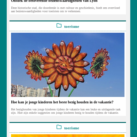
Ontdek de betoverende bezienswaardigheden van Lyon
Deze historische stad, die doordrenkt is met cultuur en geschiedenis, biedt een overvloed
aan bezienswaardigheden voor toeristen om te verkennen.
toerisme
Hoe kan je jonge kinderen het beste bezig houden in de vakantie?
Het bezighouden van jonge kinderen tijdens de vakantie kan een leuke en uitdagende taak
zijn. Hier zijn enkele suggesties om jonge kinderen bezig te houden tijdens de vakantie.
toerisme