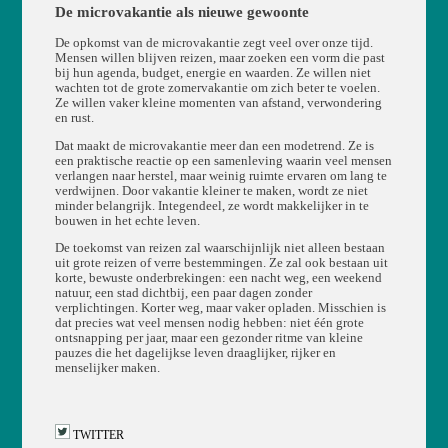
De microvakantie als nieuwe gewoonte
De opkomst van de microvakantie zegt veel over onze tijd.
Mensen willen blijven reizen, maar zoeken een vorm die past
bij hun agenda, budget, energie en waarden. Ze willen niet
wachten tot de grote zomervakantie om zich beter te voelen.
Ze willen vaker kleine momenten van afstand, verwondering
en rust.
Dat maakt de microvakantie meer dan een modetrend. Ze is
een praktische reactie op een samenleving waarin veel mensen
verlangen naar herstel, maar weinig ruimte ervaren om lang te
verdwijnen. Door vakantie kleiner te maken, wordt ze niet
minder belangrijk. Integendeel, ze wordt makkelijker in te
bouwen in het echte leven.
De toekomst van reizen zal waarschijnlijk niet alleen bestaan
uit grote reizen of verre bestemmingen. Ze zal ook bestaan uit
korte, bewuste onderbrekingen: een nacht weg, een weekend
natuur, een stad dichtbij, een paar dagen zonder
verplichtingen. Korter weg, maar vaker opladen. Misschien is
dat precies wat veel mensen nodig hebben: niet één grote
ontsnapping per jaar, maar een gezonder ritme van kleine
pauzes die het dagelijkse leven draaglijker, rijker en
menselijker maken.
TWITTER