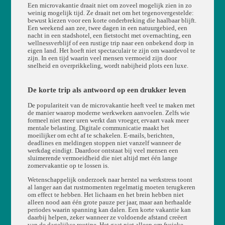
Een microvakantie draait niet om zoveel mogelijk zien in zo
weinig mogelijk tijd. Ze draait net om het tegenovergestelde:
bewust kiezen voor een korte onderbreking die haalbaar blijft.
Een weekend aan zee, twee dagen in een natuurgebied, een
nacht in een stadshotel, een fietstocht met overnachting, een
wellnessverblijf of een rustige trip naar een onbekend dorp in
eigen land. Het hoeft niet spectaculair te zijn om waardevol te
zijn. In een tijd waarin veel mensen vermoeid zijn door
snelheid en overprikkeling, wordt nabijheid plots een luxe.
De korte trip als antwoord op een drukker leven
De populariteit van de microvakantie heeft veel te maken met
de manier waarop moderne werkweken aanvoelen. Zelfs wie
formeel niet meer uren werkt dan vroeger, ervaart vaak meer
mentale belasting. Digitale communicatie maakt het
moeilijker om echt af te schakelen. E-mails, berichten,
deadlines en meldingen stoppen niet vanzelf wanneer de
werkdag eindigt. Daardoor ontstaat bij veel mensen een
sluimerende vermoeidheid die niet altijd met één lange
zomervakantie op te lossen is.
Wetenschappelijk onderzoek naar herstel na werkstress toont
al langer aan dat rustmomenten regelmatig moeten terugkeren
om effect te hebben. Het lichaam en het brein hebben niet
alleen nood aan één grote pauze per jaar, maar aan herhaalde
periodes waarin spanning kan dalen. Een korte vakantie kan
daarbij helpen, zeker wanneer ze voldoende afstand creëert
van de dagelijkse routine. Het gaat niet alleen om fysieke