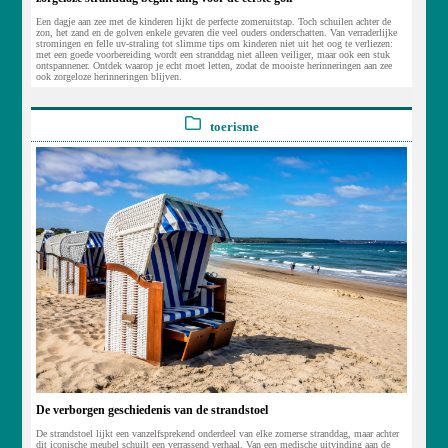
Een dagje aan zee met de kinderen lijkt de perfecte zomeruitstap. Toch schuilen achter de
zon, het zand en de golven enkele gevaren die veel ouders onderschatten. Van verraderlijke
stromingen en felle uv-straling tot slimme tips om kinderen niet uit het oog te verliezen:
met een goede voorbereiding wordt een stranddag niet alleen veiliger, maar ook een stuk
ontspannener. Ontdek waarop je echt moet letten, zodat de mooiste herinneringen aan zee
ook zorgeloze herinneringen blijven.
toerisme
De verborgen geschiedenis van de strandstoel
De strandstoel lijkt een vanzelfsprekend onderdeel van elke zomerse stranddag, maar achter
dit iconische meubel schuilt een verrassend verhaal. Van een medische uitvinding aan de