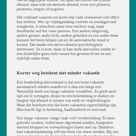
afstand, maar ook om mentale afstand: even niet plannen,
presteren, zorgen of reageren.
Dat verklaart waarom een korte trip vaak verrassend veel effect
kan hebben. Wie op vrijdagmiddag vertrekt en zondagavond
terugkomt, is misschien maar twee nachten weg, maar
doorbreekt wel het vaste patroon. Een andere omgeving,
andere geuren, ander licht, andere geluiden en een ander ritme
kunnen het brein helpen om uit de automatische stand te
komen. Dat maakt een microvakantie psychologisch
interessant. Ze is kort, maar ze kan sterk aanvoelen omdat ze
een duidelijke grens trekt tussen het gewone leven en een
tijdelijk ander ritme.
Korter weg betekent niet minder vakantie
Een hardnekkig misverstand is dat een korte vakantie
automatisch minder waardevol is dan een lange reis.
Natuurlijk heeft een lange vakantie voordelen. Ze geeft meer
tijd om te vertragen, dieper in een bestemming te duiken en
langere tijd afstand te nemen van werk en verplichtingen.
Maar dat betekent niet dat korte vakanties oppervlakkig zijn.
Hun kracht ligt in herhaling, haalbaarheid en eenvoud.
Een lange vakantie vraagt vaak veel voorbereiding. Er moet
geboekt worden, verlof moet afgestemd worden, budgetten
moeten kloppen en verwachtingen lopen snel op. Daardoor
kan vakantieplanning zelf een bron van stress worden. Bij een