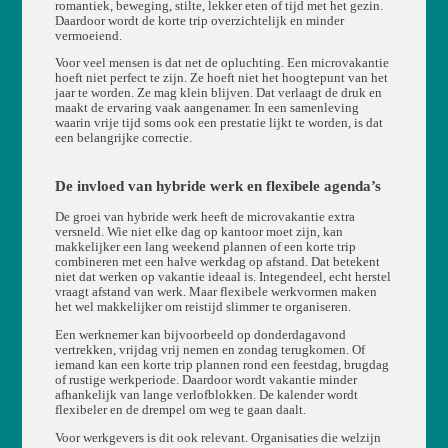
romantiek, beweging, stilte, lekker eten of tijd met het gezin.
Daardoor wordt de korte trip overzichtelijk en minder
vermoeiend.
Voor veel mensen is dat net de opluchting. Een microvakantie
hoeft niet perfect te zijn. Ze hoeft niet het hoogtepunt van het
jaar te worden. Ze mag klein blijven. Dat verlaagt de druk en
maakt de ervaring vaak aangenamer. In een samenleving
waarin vrije tijd soms ook een prestatie lijkt te worden, is dat
een belangrijke correctie.
De invloed van hybride werk en flexibele agenda’s
De groei van hybride werk heeft de microvakantie extra
versneld. Wie niet elke dag op kantoor moet zijn, kan
makkelijker een lang weekend plannen of een korte trip
combineren met een halve werkdag op afstand. Dat betekent
niet dat werken op vakantie ideaal is. Integendeel, echt herstel
vraagt afstand van werk. Maar flexibele werkvormen maken
het wel makkelijker om reistijd slimmer te organiseren.
Een werknemer kan bijvoorbeeld op donderdagavond
vertrekken, vrijdag vrij nemen en zondag terugkomen. Of
iemand kan een korte trip plannen rond een feestdag, brugdag
of rustige werkperiode. Daardoor wordt vakantie minder
afhankelijk van lange verlofblokken. De kalender wordt
flexibeler en de drempel om weg te gaan daalt.
Voor werkgevers is dit ook relevant. Organisaties die welzijn