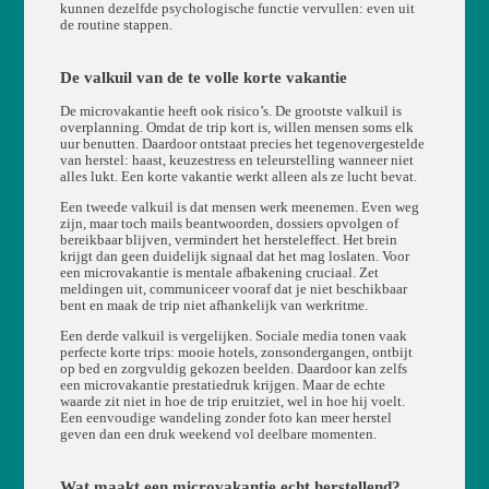
kunnen dezelfde psychologische functie vervullen: even uit
de routine stappen.
De valkuil van de te volle korte vakantie
De microvakantie heeft ook risico’s. De grootste valkuil is
overplanning. Omdat de trip kort is, willen mensen soms elk
uur benutten. Daardoor ontstaat precies het tegenovergestelde
van herstel: haast, keuzestress en teleurstelling wanneer niet
alles lukt. Een korte vakantie werkt alleen als ze lucht bevat.
Een tweede valkuil is dat mensen werk meenemen. Even weg
zijn, maar toch mails beantwoorden, dossiers opvolgen of
bereikbaar blijven, vermindert het hersteleffect. Het brein
krijgt dan geen duidelijk signaal dat het mag loslaten. Voor
een microvakantie is mentale afbakening cruciaal. Zet
meldingen uit, communiceer vooraf dat je niet beschikbaar
bent en maak de trip niet afhankelijk van werkritme.
Een derde valkuil is vergelijken. Sociale media tonen vaak
perfecte korte trips: mooie hotels, zonsondergangen, ontbijt
op bed en zorgvuldig gekozen beelden. Daardoor kan zelfs
een microvakantie prestatiedruk krijgen. Maar de echte
waarde zit niet in hoe de trip eruitziet, wel in hoe hij voelt.
Een eenvoudige wandeling zonder foto kan meer herstel
geven dan een druk weekend vol deelbare momenten.
Wat maakt een microvakantie echt herstellend?