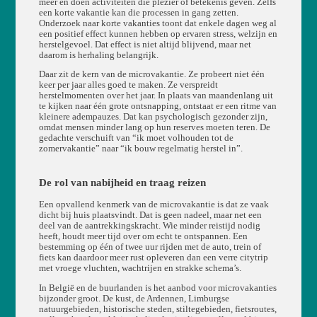
meer en doen activiteiten die plezier of betekenis geven. Zelfs
een korte vakantie kan die processen in gang zetten.
Onderzoek naar korte vakanties toont dat enkele dagen weg al
een positief effect kunnen hebben op ervaren stress, welzijn en
herstelgevoel. Dat effect is niet altijd blijvend, maar net
daarom is herhaling belangrijk.
Daar zit de kern van de microvakantie. Ze probeert niet één
keer per jaar alles goed te maken. Ze verspreidt
herstelmomenten over het jaar. In plaats van maandenlang uit
te kijken naar één grote ontsnapping, ontstaat er een ritme van
kleinere adempauzes. Dat kan psychologisch gezonder zijn,
omdat mensen minder lang op hun reserves moeten teren. De
gedachte verschuift van “ik moet volhouden tot de
zomervakantie” naar “ik bouw regelmatig herstel in”.
De rol van nabijheid en traag reizen
Een opvallend kenmerk van de microvakantie is dat ze vaak
dicht bij huis plaatsvindt. Dat is geen nadeel, maar net een
deel van de aantrekkingskracht. Wie minder reistijd nodig
heeft, houdt meer tijd over om echt te ontspannen. Een
bestemming op één of twee uur rijden met de auto, trein of
fiets kan daardoor meer rust opleveren dan een verre citytrip
met vroege vluchten, wachtrijen en strakke schema’s.
In België en de buurlanden is het aanbod voor microvakanties
bijzonder groot. De kust, de Ardennen, Limburgse
natuurgebieden, historische steden, stiltegebieden, fietsroutes,