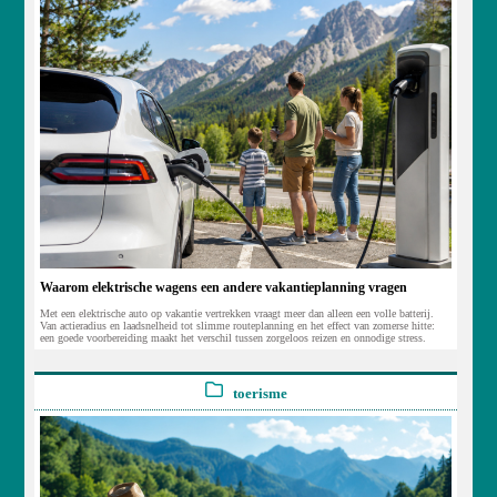
Waarom elektrische wagens een andere vakantieplanning vragen
Met een elektrische auto op vakantie vertrekken vraagt meer dan alleen een volle batterij.
Van actieradius en laadsnelheid tot slimme routeplanning en het effect van zomerse hitte:
een goede voorbereiding maakt het verschil tussen zorgeloos reizen en onnodige stress.
toerisme