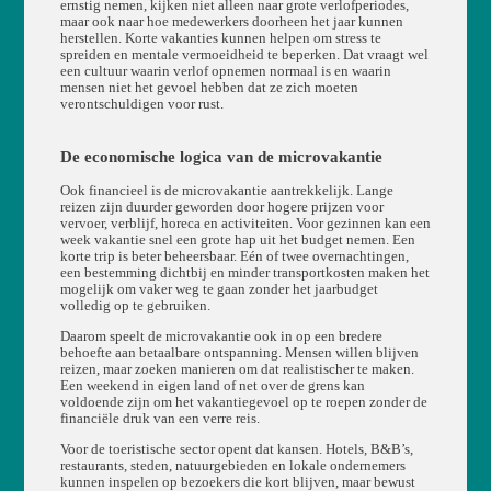
ernstig nemen, kijken niet alleen naar grote verlofperiodes,
maar ook naar hoe medewerkers doorheen het jaar kunnen
herstellen. Korte vakanties kunnen helpen om stress te
spreiden en mentale vermoeidheid te beperken. Dat vraagt wel
een cultuur waarin verlof opnemen normaal is en waarin
mensen niet het gevoel hebben dat ze zich moeten
verontschuldigen voor rust.
De economische logica van de microvakantie
Ook financieel is de microvakantie aantrekkelijk. Lange
reizen zijn duurder geworden door hogere prijzen voor
vervoer, verblijf, horeca en activiteiten. Voor gezinnen kan een
week vakantie snel een grote hap uit het budget nemen. Een
korte trip is beter beheersbaar. Eén of twee overnachtingen,
een bestemming dichtbij en minder transportkosten maken het
mogelijk om vaker weg te gaan zonder het jaarbudget
volledig op te gebruiken.
Daarom speelt de microvakantie ook in op een bredere
behoefte aan betaalbare ontspanning. Mensen willen blijven
reizen, maar zoeken manieren om dat realistischer te maken.
Een weekend in eigen land of net over de grens kan
voldoende zijn om het vakantiegevoel op te roepen zonder de
financiële druk van een verre reis.
Voor de toeristische sector opent dat kansen. Hotels, B&B’s,
restaurants, steden, natuurgebieden en lokale ondernemers
kunnen inspelen op bezoekers die kort blijven, maar bewust