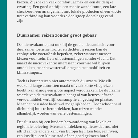
kiezen. Zij zoeken vaak comfort, gemak en een duidelijke
ervaring. Een goed ontbijt, een mooie wandelroute, een late
check-out, een arrangement met lokale producten of een vlotte
treinverbinding kan voor deze doelgroep doorslaggevend
zijn.
Duurzamer reizen zonder groot gebaar
De microvakantie past ook bij de groeiende aandacht voor
duurzamer toerisme. Korter en dichterbij reizen kan de
ecologische voetafdruk beperken, zeker wanneer mensen
kiezen voor trein, fiets of bestemmingen zonder vlucht. Dat
maakt de microvakantie interessant voor wie wil blijven
ontdekken, maar bewuster wil omgaan met mobiliteit en
klimaatimpact.
Toch is korter reizen niet automatisch duurzaam. Wie elk
weekend lange autoritten maakt of vaak korte vliegreizen
boekt, kan alsnog een grote impact veroorzaken. De duurzame
waarde van de microvakantie hangt af van keuzes: afstand,
vervoermiddel, verblijf, consumptie en gedrag ter plaatse.
Maar het basisidee biedt wel mogelijkheden. Door schoonheid
dichter bij huis te herontdekken, kan reizen minder
afhankelijk worden van verre bestemmingen.
Dat sluit aan bij een bredere herwaardering van lokale en
regionale beleving. Mensen ontdekken opnieuw dat rust niet
altijd aan de andere kant van Europa ligt. Een bos, een rivier,
een kustlijn, een kleine stad of een goed gekozen hotel