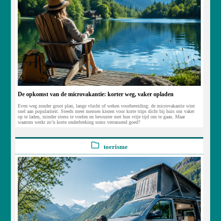
De opkomst van de microvakantie: korter weg, vaker opladen
Even weg zonder groot plan, lange vlucht of weken voorbereiding: de microvakantie wint
snel aan populariteit. Steeds meer mensen kiezen voor korte trips dicht bij huis om vaker
op te laden, minder stress te voelen en bewuster met hun vrije tijd om te gaan. Maar
waarom werkt zo’n korte onderbreking soms verrassend goed?
toerisme