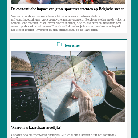
De economische impact van grote sportevenementen op Belgische steden
Van volle hotels en bruisende horeca tot internationale media-aandacht en
miljoeneninvesteringen: grote sportevenementen veranderen Belgische steden steeds vaker in
economische motoren. Maar leveren voetbalmatchen, wielerklassiekers en marathons echt
zoveel op als vaak wordt beweerd? In dit artikel ontdek je hoe sport vandaag mee bepaalt
hoe steden groeien, investeren en zich internationaal op de kaart zetten.
toerisme
Waarom is kaartlezen moeilijk?
Ondanks de alomtegenwoordigheid van GPS en digitale kaarten blijft het traditionele