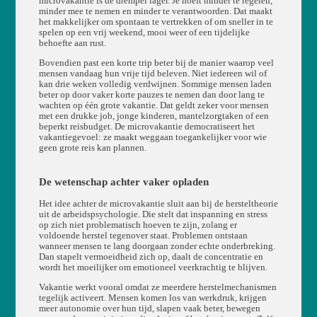
microvakantie is de drempel lager. Je hoeft minder te regelen,
minder mee te nemen en minder te verantwoorden. Dat maakt
het makkelijker om spontaan te vertrekken of om sneller in te
spelen op een vrij weekend, mooi weer of een tijdelijke
behoefte aan rust.
Bovendien past een korte trip beter bij de manier waarop veel
mensen vandaag hun vrije tijd beleven. Niet iedereen wil of
kan drie weken volledig verdwijnen. Sommige mensen laden
beter op door vaker korte pauzes te nemen dan door lang te
wachten op één grote vakantie. Dat geldt zeker voor mensen
met een drukke job, jonge kinderen, mantelzorgtaken of een
beperkt reisbudget. De microvakantie democratiseert het
vakantiegevoel: ze maakt weggaan toegankelijker voor wie
geen grote reis kan plannen.
De wetenschap achter vaker opladen
Het idee achter de microvakantie sluit aan bij de hersteltheorie
uit de arbeidspsychologie. Die stelt dat inspanning en stress
op zich niet problematisch hoeven te zijn, zolang er
voldoende herstel tegenover staat. Problemen ontstaan
wanneer mensen te lang doorgaan zonder echte onderbreking.
Dan stapelt vermoeidheid zich op, daalt de concentratie en
wordt het moeilijker om emotioneel veerkrachtig te blijven.
Vakantie werkt vooral omdat ze meerdere herstelmechanismen
tegelijk activeert. Mensen komen los van werkdruk, krijgen
meer autonomie over hun tijd, slapen vaak beter, bewegen