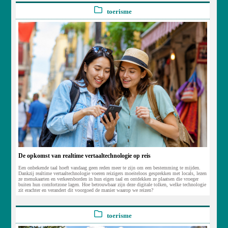
toerisme
De opkomst van realtime vertaaltechnologie op reis
Een onbekende taal hoeft vandaag geen reden meer te zijn om een bestemming te mijden.
Dankzij realtime vertaaltechnologie voeren reizigers moeiteloos gesprekken met locals, lezen
ze menukaarten en verkeersborden in hun eigen taal en ontdekken ze plaatsen die vroeger
buiten hun comfortzone lagen. Hoe betrouwbaar zijn deze digitale tolken, welke technologie
zit erachter en verandert dit voorgoed de manier waarop we reizen?
toerisme