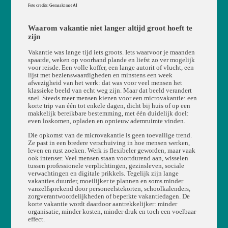
Foto credits: Gemaakt met AI
Waarom vakantie niet langer altijd groot hoeft te
zijn
Vakantie was lange tijd iets groots. Iets waarvoor je maanden
spaarde, weken op voorhand plande en liefst zo ver mogelijk
voor reisde. Een volle koffer, een lange autorit of vlucht, een
lijst met bezienswaardigheden en minstens een week
afwezigheid van het werk: dat was voor veel mensen het
klassieke beeld van echt weg zijn. Maar dat beeld verandert
snel. Steeds meer mensen kiezen voor een microvakantie: een
korte trip van één tot enkele dagen, dicht bij huis of op een
makkelijk bereikbare bestemming, met één duidelijk doel:
even loskomen, opladen en opnieuw ademruimte vinden.
Die opkomst van de microvakantie is geen toevallige trend.
Ze past in een bredere verschuiving in hoe mensen werken,
leven en rust zoeken. Werk is flexibeler geworden, maar vaak
ook intenser. Veel mensen staan voortdurend aan, wisselen
tussen professionele verplichtingen, gezinsleven, sociale
verwachtingen en digitale prikkels. Tegelijk zijn lange
vakanties duurder, moeilijker te plannen en soms minder
vanzelfsprekend door personeelstekorten, schoolkalenders,
zorgverantwoordelijkheden of beperkte vakantiedagen. De
korte vakantie wordt daardoor aantrekkelijker: minder
organisatie, minder kosten, minder druk en toch een voelbaar
effect.