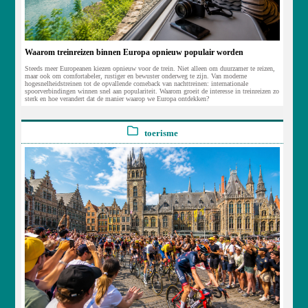
Waarom treinreizen binnen Europa opnieuw populair worden
Steeds meer Europeanen kiezen opnieuw voor de trein. Niet alleen om duurzamer te reizen,
maar ook om comfortabeler, rustiger en bewuster onderweg te zijn. Van moderne
hogesnelheidstreinen tot de opvallende comeback van nachttreinen: internationale
spoorverbindingen winnen snel aan populariteit. Waarom groeit de interesse in treinreizen zo
sterk en hoe verandert dat de manier waarop we Europa ontdekken?
toerisme