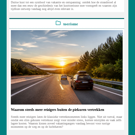
Duitse kust tot een symbool van vakantie en ontspanning: ontdek hoe de strandstoel al
meer dan een eeuw de geschiedenis van het kusttoerisme mee vormgeeft en waarom zijn
tijdloze ontwerp vandaag nog altijd even relevant is.
toerisme
Waarom steeds meer reizigers buiten de piekuren vertrekken
Steeds meer reizigers laten de klassieke vertrekmomenten links liggen. Niet uit toeval, maar
omdat een slim gekozen vertrekuur zorgt voor minder stress, kortere reistijden en vaak zelfs
lagere kosten. Waarom kiezen zoveel vakantiegangers vandaag bewust voor rustige
momenten op de weg en op de luchthaven?