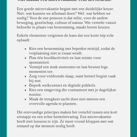
Een goede microvakantie begint met een duidelijke keuze.
Niet: wat kunnen we allemaal doen? Wel: wat hebben we
nodig? Voor de ene persoon is dat stilte, voor de andere
beweging, gezelschap, cultuur of natuur. Wie vertrekt vanuit
behoefte in plaats van bestemming, maakt betere keuzes.
Enkele elementen vergroten de kans dat een korte trip echt
oplaadt:
Kies een bestemming met beperkte reistijd, zodat de
verplaatsing niet te zwaar wordt.
Plan één hoofdactiviteit en laat ruimte voor
spontaniteit.
Vermijd een strak uurrooster en laat bewust lege
momenten toe.
Zorg voor voldoende slaap, want herstel begint vaak
bij rust.
Beperk werkcontact en digitale prikkels.
Kies een omgeving die contrasteert met je dagelijkse
routine.
Maak de terugkeer zacht door niet meteen een
overvolle agenda te plannen.
Die eenvoudige principes maken het verschil tussen een kort
uitstapje en een echte herstelervaring. Een microvakantie
hoeft niet luxueus te zijn. Ze moet vooral kloppen met wat
iemand op dat moment nodig heeft.