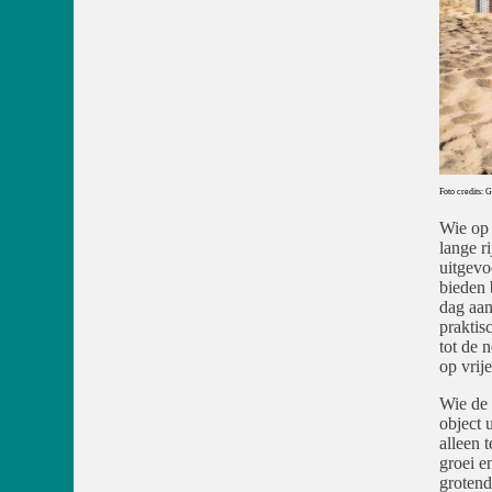
Foto credits:
Wie op 
lange r
uitgevo
bieden 
dag aan
praktis
tot de 
op vrij
Wie de 
object 
alleen 
groei e
grotend