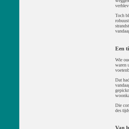
weggele
verblev
Toch bl
robuust
strands
vandaag
Een t
Wie oud
waren u
voetenb
Dat had
vandaag
gepickn
woonkam
Die com
des tij
Van l