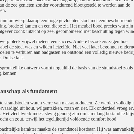
an de zee genieten zonder voortdurend blootgesteld te worden aan de
en.
ann ontwierp daarop een hoge gevlochten stoel met een beschermende
ing, brede zijkanten en een diepe zit. Het meubel bood precies wat zijn
tgever zocht: uitzicht op zee, gecombineerd met beschutting tegen win
werp bleek vrijwel meteen een succes. Andere bezoekers zagen hoe
abel de stoel was en wilden hetzelfde. Niet veel later begonnen onder
toelen te verhuren aan badgasten en ontstond een volledig nieuwe bedrij
e Duitse kust.
spronkelijke ontwerp vormt nog altijd de basis van de strandstoel zoals
g kennen.
nschap als fundament
te strandstoelen waren verre van massaproducten. Ze werden volledig 
rvaardigd uit hout, wilgentakken, rotan en riet. Elk onderdeel vroeg er
e. Het vlechtwerk moest stevig genoeg zijn om jarenlang bestand te blij
ocht en zout, terwijl het tegelijkertijd voldoende comfort bood.
achtelijke karakter maakte de strandstoel kostbaar. Hij was aanvankeli