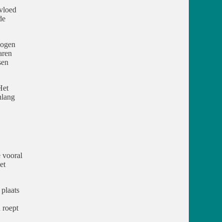
nvloed
de
logen
aren
sen
Het
nlang
 vooral
et
plaats
n roept