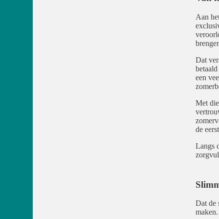
Aan het
exclusiv
veroorl
brengen
Dat ver
betaald
een vee
zomerb
Met die
vertrou
zomerva
de eer
Langs d
zorgvul
Slimm
Dat de s
maken. 