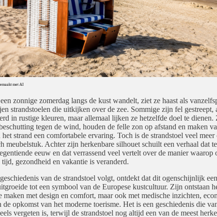
 Gemaakt met AI
een zonnige zomerdag langs de kust wandelt, ziet ze haast als vanzelfs
ijen strandstoelen die uitkijken over de zee. Sommige zijn fel gestreept,
erd in rustige kleuren, maar allemaal lijken ze hetzelfde doel te dienen.
beschutting tegen de wind, houden de felle zon op afstand en maken v
 het strand een comfortabele ervaring. Toch is de strandstoel veel meer
ch meubelstuk. Achter zijn herkenbare silhouet schuilt een verhaal dat t
negentiende eeuw en dat verrassend veel vertelt over de manier waarop 
e tijd, gezondheid en vakantie is veranderd.
geschiedenis van de strandstoel volgt, ontdekt dat dit ogenschijnlijk e
uitgroeide tot een symbool van de Europese kustcultuur. Zijn ontstaan he
te maken met design en comfort, maar ook met medische inzichten, ec
n de opkomst van het moderne toerisme. Het is een geschiedenis die v
eels vergeten is, terwijl de strandstoel nog altijd een van de meest herk