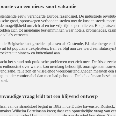
boorte van een nieuw soort vakantie
egentiende eeuw veranderde Europa razendsnel. De industriële revoluti
sche groei, spoorwegen verbonden steden met de kust en steeds meer
de mogelijkheid om zich af en toe vrije tijd te permitteren. Badplaatsen
elden zich tot mondaine bestemmingen waar hotels, promenades, casin
e villa's verrezen.
 de Belgische kust groeiden plaatsen als Oostende, Blankenberge en la
uit tot populaire trekpleisters. Een verblijf aan zee werd een statussym
zoekers uit binnen- en buitenland aan.
acht het strand ook praktische problemen met zich mee. De frisse zeeb
zo enthousiast over waren, kon urenlang behoorlijk onaangenaam aanvo
end zand, felle zon en wisselende weersomstandigheden maakten een 
ag minder comfortabel dan men had gehoopt. De behoefte aan beschutt
 snel.
envoudige vraag leidt tot een blijvend ontwerp
haal van de strandstoel begint in 1882 in de Duitse havenstad Rostock.
maker Wilhelm Bartelmann kreeg daar een opmerkelijke vraag van ee
wege reumatische klachten niet langdurig aan de wind kon zitten. Ze w