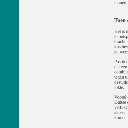
iconen 
Toen 
Het is 
te onts
bracht 
kustbew
en werd
Pas in 
dat een
combina
tegen u
destijd
lokte.
Vooral 
Duitse 
verblev
als een
komen.