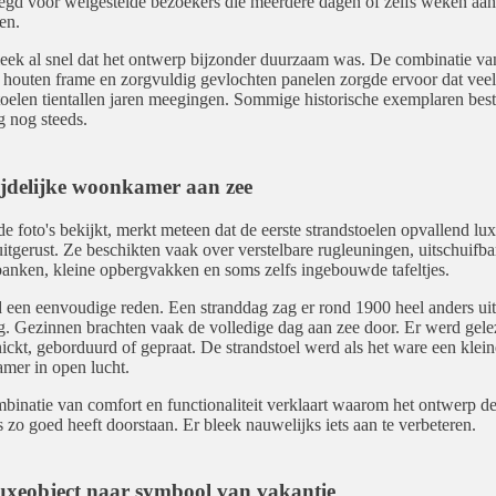
gd voor welgestelde bezoekers die meerdere dagen of zelfs weken aan
en.
eek al snel dat het ontwerp bijzonder duurzaam was. De combinatie va
 houten frame en zorgvuldig gevlochten panelen zorgde ervoor dat veel
toelen tientallen jaren meegingen. Sommige historische exemplaren bes
 nog steeds.
ijdelijke woonkamer aan zee
e foto's bekijkt, merkt meteen dat de eerste strandstoelen opvallend lu
itgerust. Ze beschikten vaak over verstelbare rugleuningen, uitschuifba
anken, kleine opbergvakken en soms zelfs ingebouwde tafeltjes.
 een eenvoudige reden. Een stranddag zag er rond 1900 heel anders ui
. Gezinnen brachten vaak de volledige dag aan zee door. Er werd gele
ickt, geborduurd of gepraat. De strandstoel werd als het ware een klein
er in open lucht.
binatie van comfort en functionaliteit verklaart waarom het ontwerp de
ds zo goed heeft doorstaan. Er bleek nauwelijks iets aan te verbeteren.
uxeobject naar symbool van vakantie