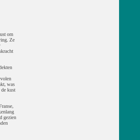
kust om
ving. Ze
r
skracht
dekten
evolen
nkt, was
 de kust
Franse,
kenlang
nd gezien
nden