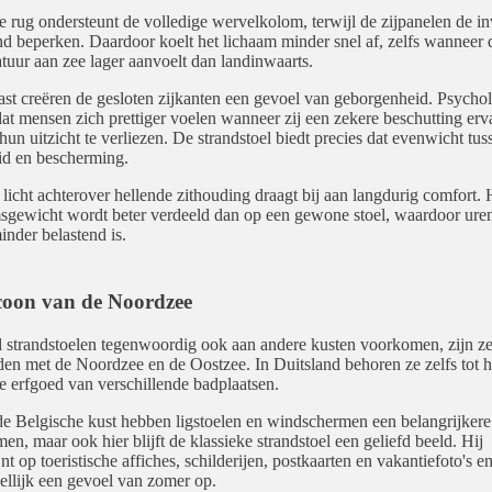
 rug ondersteunt de volledige wervelkolom, terwijl de zijpanelen de i
d beperken. Daardoor koelt het lichaam minder snel af, zelfs wanneer 
tuur aan zee lager aanvoelt dan landinwaarts.
st creëren de gesloten zijkanten een gevoel van geborgenheid. Psycho
at mensen zich prettiger voelen wanneer zij een zekere beschutting erv
hun uitzicht te verliezen. De strandstoel biedt precies dat evenwicht tus
d en bescherming.
licht achterover hellende zithouding draagt bij aan langdurig comfort. 
sgewicht wordt beter verdeeld dan op een gewone stoel, waardoor ure
inder belastend is.
coon van de Noordzee
strandstoelen tegenwoordig ook aan andere kusten voorkomen, zijn ze
en met de Noordzee en de Oostzee. In Duitsland behoren ze zelfs tot h
le erfgoed van verschillende badplaatsen.
e Belgische kust hebben ligstoelen en windschermen een belangrijkere 
en, maar ook hier blijft de klassieke strandstoel een geliefd beeld. Hij
nt op toeristische affiches, schilderijen, postkaarten en vakantiefoto's e
llijk een gevoel van zomer op.