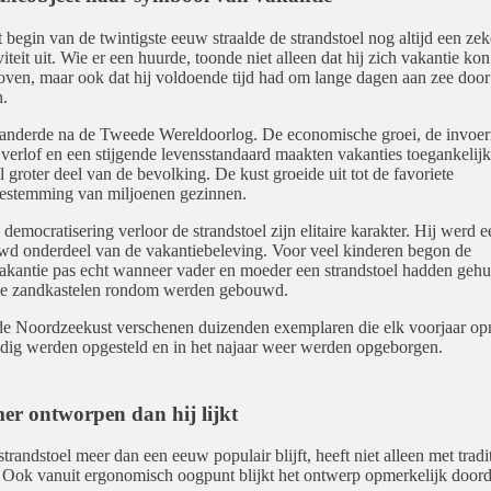
 begin van de twintigste eeuw straalde de strandstoel nog altijd een zek
iteit uit. Wie er een huurde, toonde niet alleen dat hij zich vakantie kon
oven, maar ook dat hij voldoende tijd had om lange dagen aan zee door
.
anderde na de Tweede Wereldoorlog. De economische groei, de invoer
 verlof en een stijgende levensstandaard maakten vakanties toegankelij
l groter deel van de bevolking. De kust groeide uit tot de favoriete
estemming van miljoenen gezinnen.
 democratisering verloor de strandstoel zijn elitaire karakter. Hij werd e
wd onderdeel van de vakantiebeleving. Voor veel kinderen begon de
kantie pas echt wanneer vader en moeder een strandstoel hadden gehu
ste zandkastelen rondom werden gebouwd.
e Noordzeekust verschenen duizenden exemplaren die elk voorjaar o
dig werden opgesteld en in het najaar weer werden opgeborgen.
er ontworpen dan hij lijkt
trandstoel meer dan een eeuw populair blijft, heeft niet alleen met tradit
Ook vanuit ergonomisch oogpunt blijkt het ontwerp opmerkelijk doord