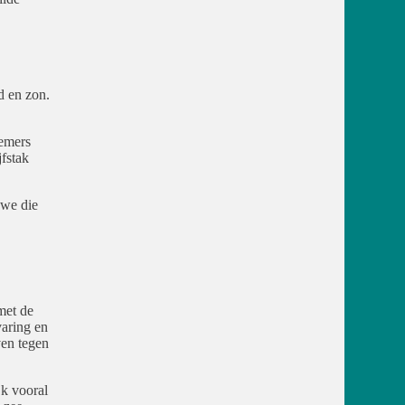
d en zon.
nemers
fstak
 we die
met de
varing en
ven tegen
jk vooral