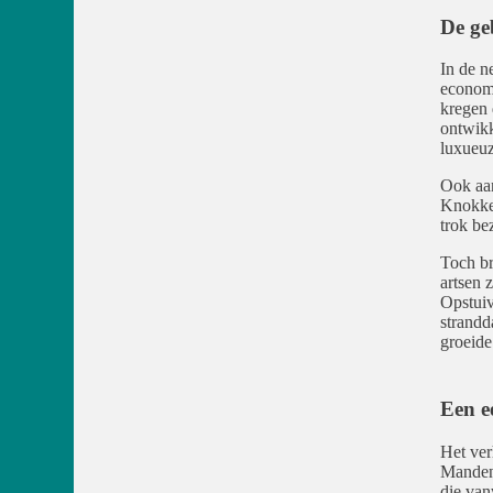
De ge
In de n
economi
kregen 
ontwikk
luxueuz
Ook aan
Knokke 
trok be
Toch br
artsen 
Opstuiv
strandd
groeide
Een e
Het ver
Manden
die van