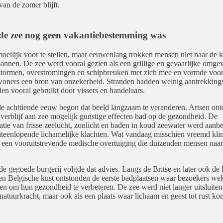
van de zomer blijft.
de zee nog geen vakantiebestemming was
moeilijk voor te stellen, maar eeuwenlang trokken mensen niet naar de 
pannen. De zee werd vooral gezien als een grillige en gevaarlijke omge
stormen, overstromingen en schipbreuken met zich mee en vormde voo
oners een bron van onzekerheid. Stranden hadden weinig aantrekking
en vooral gebruikt door vissers en handelaars.
de achttiende eeuw begon dat beeld langzaam te veranderen. Artsen ont
 verblijf aan zee mogelijk gunstige effecten had op de gezondheid. De
tie van frisse zeelucht, zonlicht en baden in koud zeewater werd aanb
iteenlopende lichamelijke klachten. Wat vandaag misschien vreemd kli
s een vooruitstrevende medische overtuiging die duizenden mensen naar
de gegoede burgerij volgde dat advies. Langs de Britse en later ook de 
en Belgische kust ontstonden de eerste badplaatsen waar bezoekers we
en om hun gezondheid te verbeteren. De zee werd niet langer uitsluite
 natuurkracht, maar ook als een plaats waar lichaam en geest tot rust ko