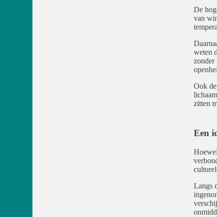
De hoge
van win
tempera
Daarnaa
weten d
zonder 
openhei
Ook de 
lichaam
zitten m
Een i
Hoewel 
verbond
culture
Langs d
ingenom
verschij
onmidde