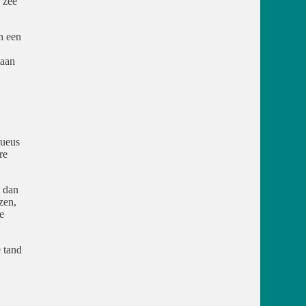
 zee
n een
taan
xueus
re
t dan
zen,
e
 tand