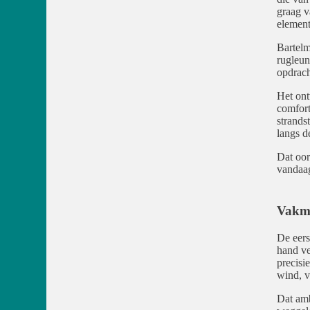
graag v
element
Bartelm
rugleun
opdrach
Het ont
comfort
strands
langs d
Dat oor
vandaa
Vakma
De eers
hand ve
precisi
wind, v
Dat amb