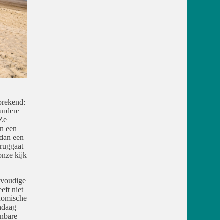
prekend:
 andere
 Ze
an een
 dan een
eruggaat
onze kijk
envoudige
eft niet
onomische
andaag
enbare