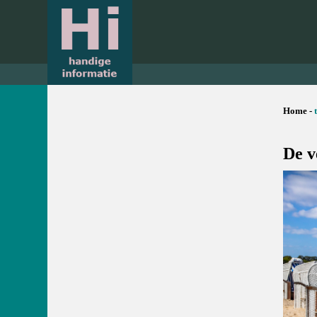
Home -
De v