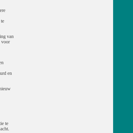
ere
 te
ing van
k voor
en
urd en
pnieuw
ie te
acht.