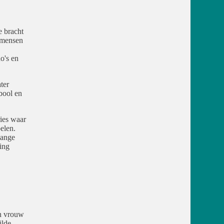
e bracht
 mensen
o's en
ter
bool en
ries waar
elen.
lange
ing
n vrouw
ilde