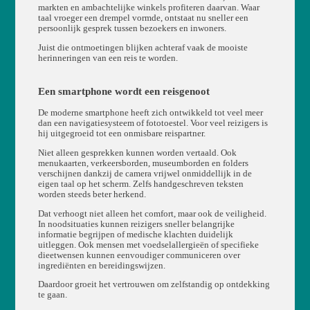
markten en ambachtelijke winkels profiteren daarvan. Waar
taal vroeger een drempel vormde, ontstaat nu sneller een
persoonlijk gesprek tussen bezoekers en inwoners.
Juist die ontmoetingen blijken achteraf vaak de mooiste
herinneringen van een reis te worden.
Een smartphone wordt een reisgenoot
De moderne smartphone heeft zich ontwikkeld tot veel meer
dan een navigatiesysteem of fototoestel. Voor veel reizigers is
hij uitgegroeid tot een onmisbare reispartner.
Niet alleen gesprekken kunnen worden vertaald. Ook
menukaarten, verkeersborden, museumborden en folders
verschijnen dankzij de camera vrijwel onmiddellijk in de
eigen taal op het scherm. Zelfs handgeschreven teksten
worden steeds beter herkend.
Dat verhoogt niet alleen het comfort, maar ook de veiligheid.
In noodsituaties kunnen reizigers sneller belangrijke
informatie begrijpen of medische klachten duidelijk
uitleggen. Ook mensen met voedselallergieën of specifieke
dieetwensen kunnen eenvoudiger communiceren over
ingrediënten en bereidingswijzen.
Daardoor groeit het vertrouwen om zelfstandig op ontdekking
te gaan.