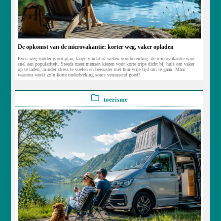
De opkomst van de microvakantie: korter weg, vaker opladen
Even weg zonder groot plan, lange vlucht of weken voorbereiding: de microvakantie wint
snel aan populariteit. Steeds meer mensen kiezen voor korte trips dicht bij huis om vaker
op te laden, minder stress te voelen en bewuster met hun vrije tijd om te gaan. Maar
waarom werkt zo’n korte onderbreking soms verrassend goed?
toerisme