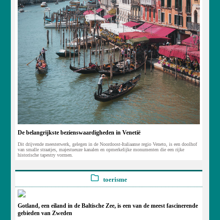
De belangrijkste bezienswaardigheden in Venetië
Dit drijvende meesterwerk, gelegen in de Noordoost-Italiaanse regio Veneto, is een doolhof
van smalle straatjes, majestueuze kanalen en opmerkelijke monumenten die een rijke
historische tapestry vormen.
toerisme
Gotland, een eiland in de Baltische Zee, is een van de meest fascinerende
gebieden van Zweden