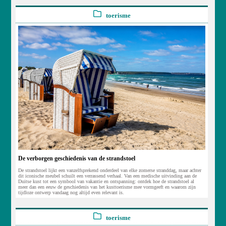
toerisme
De verborgen geschiedenis van de strandstoel
De strandstoel lijkt een vanzelfsprekend onderdeel van elke zomerse stranddag, maar achter
dit iconische meubel schuilt een verrassend verhaal. Van een medische uitvinding aan de
Duitse kust tot een symbool van vakantie en ontspanning: ontdek hoe de strandstoel al
meer dan een eeuw de geschiedenis van het kusttoerisme mee vormgeeft en waarom zijn
tijdloze ontwerp vandaag nog altijd even relevant is.
toerisme