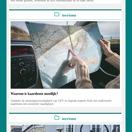
hoe steden groeien, investeren en zich internationaal op de kaart zetten.
toerisme
Waarom is kaartlezen moeilijk?
Ondanks de alomtegenwoordigheid van GPS en digitale kaarten blijft het traditionele
kaartlezen een essentiële vaardigheid.
toerisme