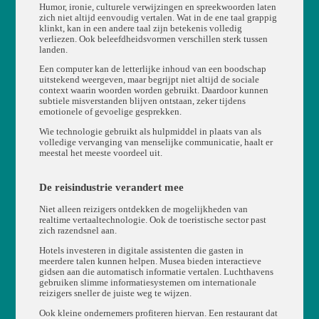
Humor, ironie, culturele verwijzingen en spreekwoorden laten
zich niet altijd eenvoudig vertalen. Wat in de ene taal grappig
klinkt, kan in een andere taal zijn betekenis volledig
verliezen. Ook beleefdheidsvormen verschillen sterk tussen
landen.
Een computer kan de letterlijke inhoud van een boodschap
uitstekend weergeven, maar begrijpt niet altijd de sociale
context waarin woorden worden gebruikt. Daardoor kunnen
subtiele misverstanden blijven ontstaan, zeker tijdens
emotionele of gevoelige gesprekken.
Wie technologie gebruikt als hulpmiddel in plaats van als
volledige vervanging van menselijke communicatie, haalt er
meestal het meeste voordeel uit.
De reisindustrie verandert mee
Niet alleen reizigers ontdekken de mogelijkheden van
realtime vertaaltechnologie. Ook de toeristische sector past
zich razendsnel aan.
Hotels investeren in digitale assistenten die gasten in
meerdere talen kunnen helpen. Musea bieden interactieve
gidsen aan die automatisch informatie vertalen. Luchthavens
gebruiken slimme informatiesystemen om internationale
reizigers sneller de juiste weg te wijzen.
Ook kleine ondernemers profiteren hiervan. Een restaurant dat