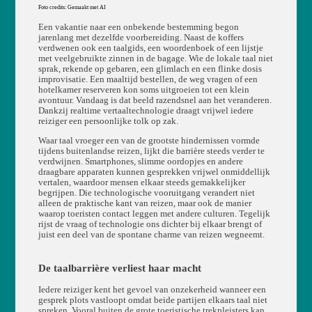
Foto credits: Gemaakt met AI
Een vakantie naar een onbekende bestemming begon
jarenlang met dezelfde voorbereiding. Naast de koffers
verdwenen ook een taalgids, een woordenboek of een lijstje
met veelgebruikte zinnen in de bagage. Wie de lokale taal niet
sprak, rekende op gebaren, een glimlach en een flinke dosis
improvisatie. Een maaltijd bestellen, de weg vragen of een
hotelkamer reserveren kon soms uitgroeien tot een klein
avontuur. Vandaag is dat beeld razendsnel aan het veranderen.
Dankzij realtime vertaaltechnologie draagt vrijwel iedere
reiziger een persoonlijke tolk op zak.
Waar taal vroeger een van de grootste hindernissen vormde
tijdens buitenlandse reizen, lijkt die barrière steeds verder te
verdwijnen. Smartphones, slimme oordopjes en andere
draagbare apparaten kunnen gesprekken vrijwel onmiddellijk
vertalen, waardoor mensen elkaar steeds gemakkelijker
begrijpen. Die technologische vooruitgang verandert niet
alleen de praktische kant van reizen, maar ook de manier
waarop toeristen contact leggen met andere culturen. Tegelijk
rijst de vraag of technologie ons dichter bij elkaar brengt of
juist een deel van de spontane charme van reizen wegneemt.
De taalbarrière verliest haar macht
Iedere reiziger kent het gevoel van onzekerheid wanneer een
gesprek plots vastloopt omdat beide partijen elkaars taal niet
spreken. Vooral buiten de grote toeristische trekpleisters kan