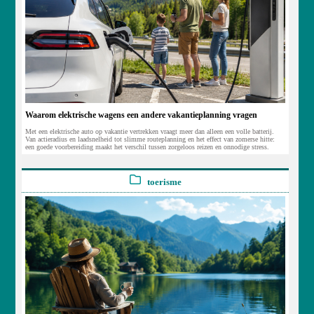
Waarom elektrische wagens een andere vakantieplanning vragen
Met een elektrische auto op vakantie vertrekken vraagt meer dan alleen een volle batterij.
Van actieradius en laadsnelheid tot slimme routeplanning en het effect van zomerse hitte:
een goede voorbereiding maakt het verschil tussen zorgeloos reizen en onnodige stress.
toerisme