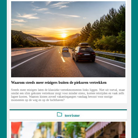
Waarom steeds meer reizigers buiten de piekuren vertrekken
Steeds meer reizigers laten de klassieke vertrekmomenten links liggen. Niet uit toeval, maar
omdat een slim gekozen vertrekuur zorgt voor minder stress, kortere reistijden en vaak zelfs
lagere kosten. Waarom kiezen zoveel vakantiegangers vandaag bewust voor rustige
momenten op de weg en op de luchthaven?
toerisme