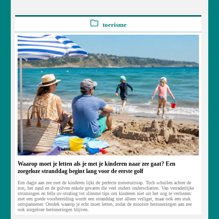
toerisme
Waarop moet je letten als je met je kinderen naar zee gaat? Een
zorgeloze stranddag begint lang voor de eerste golf
Een dagje aan zee met de kinderen lijkt de perfecte zomeruitstap. Toch schuilen achter de
zon, het zand en de golven enkele gevaren die veel ouders onderschatten. Van verraderlijke
stromingen en felle uv-straling tot slimme tips om kinderen niet uit het oog te verliezen:
met een goede voorbereiding wordt een stranddag niet alleen veiliger, maar ook een stuk
ontspannener. Ontdek waarop je echt moet letten, zodat de mooiste herinneringen aan zee
ook zorgeloze herinneringen blijven.