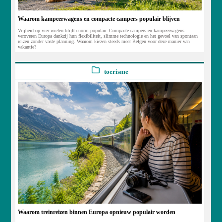
Waarom kampeerwagens en compacte campers populair blijven
Vrijheid op vier wielen blijft enorm populair. Compacte campers en kampeerwagens
veroveren Europa dankzij hun flexibiliteit, slimme technologie en het gevoel van spontaan
reizen zonder vaste planning. Waarom kiezen steeds meer Belgen voor deze manier van
vakantie?
toerisme
Waarom treinreizen binnen Europa opnieuw populair worden