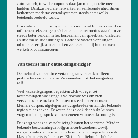
automatisch, terwijl computers daar jarenlang moeite mee
hadden. Dankzij neurale netwerken en zelflerende algoritmen
herkennen moderne vertaalsystemen steeds beter welke
betekenis bedoeld wordt.
Bovendien leren deze systemen voortdurend bij. Ze verwerken
miljoenen teksten, gesprekken en taalconstructies waardoor ze
steeds beter worden in het herkennen van spreektaal, dialecten
en informele uitdrukkingen. Daardoor voelen vertalingen
minder letterlijk aan en sluiten ze beter aan bij hoe mensen
werkelijk communiceren.
Van toerist naar ontdekkingsreiziger
De invloed van realtime vertalen gaat verder dan alleen
praktische communicatie. Ze verandert ook het reisgedrag
zelf.
Veel vakantiegangers beperkten zich vroeger tot
bestemmingen waar Engels voldoende was om zich
verstaanbaar te maken. Nu durven steeds meer mensen
kleinere dorpen, afgelegen natuurgebieden en minder bekende
regio's te bezoeken. Ze weten dat ze ook daar hulp kunnen
vragen of een gesprek kunnen voeren wanneer dat nodig is.
Dat zorgt voor een verschuiving binnen het toerisme. Minder
bekende bestemmingen krijgen meer bezoekers, terwijl
reizigers vaker kiezen voor authentieke ervaringen buiten de
klassieke toeristische routes. Kleine familiehotels, lokale