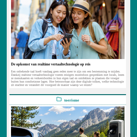
De opkomst van realtime vertaaltechnologie op reis
Een onbekende taal hoeft vandaag geen reden meer te zijn om een bestemming te mijden.
Dankzij realtime vertaaltechnologie voeren reizigers moeiteloos gesprekken met locals, lezen
ze menukaarten en verkeersborden in hun eigen taal en ontdekken ze plaatsen die vroeger
buiten hun comfortzone lagen. Hoe betrouwbaar zijn deze digitale tolken, welke technologie
zit erachter en verandert dit voorgoed de manier waarop we reizen?
toerisme