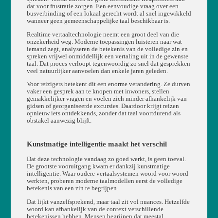
dat voor frustratie zorgen. Een eenvoudige vraag over een
busverbinding of een lokaal gerecht wordt al snel ingewikkeld
wanneer geen gemeenschappelijke taal beschikbaar is.
Realtime vertaaltechnologie neemt een groot deel van die
onzekerheid weg. Moderne toepassingen luisteren naar wat
iemand zegt, analyseren de betekenis van de volledige zin en
spreken vrijwel onmiddellijk een vertaling uit in de gewenste
taal. Dat proces verloopt tegenwoordig zo snel dat gesprekken
veel natuurlijker aanvoelen dan enkele jaren geleden.
Voor reizigers betekent dit een enorme verandering. Ze durven
vaker een gesprek aan te knopen met inwoners, stellen
gemakkelijker vragen en voelen zich minder afhankelijk van
gidsen of georganiseerde excursies. Daardoor krijgt reizen
opnieuw iets ontdekkends, zonder dat taal voortdurend als
obstakel aanwezig blijft.
Kunstmatige intelligentie maakt het verschil
Dat deze technologie vandaag zo goed werkt, is geen toeval.
De grootste vooruitgang kwam er dankzij kunstmatige
intelligentie. Waar oudere vertaalsystemen woord voor woord
werkten, proberen moderne taalmodellen eerst de volledige
betekenis van een zin te begrijpen.
Dat lijkt vanzelfsprekend, maar taal zit vol nuances. Hetzelfde
woord kan afhankelijk van de context verschillende
betekenissen hebben. Mensen begrijpen dat meestal