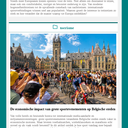
Steeds meer Europeanen kiezen opnieuw voor de trein. Niet alleen om duurzamer te reizen,
maar ook om comfortabeler, rustiger en bewuster onderweg te zijn. Van moderne
hogesnelheidstreinen tot de opvallende comeback van nachttreinen: internationale
spoorverbindingen winnen snel aan populariteit. Waarom groeit de interesse in treinreizen zo
sterk en hoe verandert dat de manier waarop we Europa ontdekken?
toerisme
De economische impact van grote sportevenementen op Belgische steden
Van volle hotels en bruisende horeca tot internationale media-aandacht en
miljoeneninvesteringen: grote sportevenementen veranderen Belgische steden steeds vaker in
economische motoren. Maar leveren voetbalmatchen, wielerklassiekers en marathons echt
zoveel op als vaak wordt beweerd? In dit artikel ontdek je hoe sport vandaag mee bepaalt