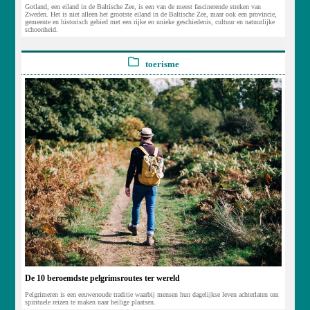
Gotland, een eiland in de Baltische Zee, is een van de meest fascinerende streken van
Zweden. Het is niet alleen het grootste eiland in de Baltische Zee, maar ook een provincie,
gemeente en historisch gebied met een rijke en unieke geschiedenis, cultuur en natuurlijke
schoonheid.
toerisme
De 10 beroemdste pelgrimsroutes ter wereld
Pelgrimeren is een eeuwenoude traditie waarbij mensen hun dagelijkse leven achterlaten om
spirituele reizen te maken naar heilige plaatsen.