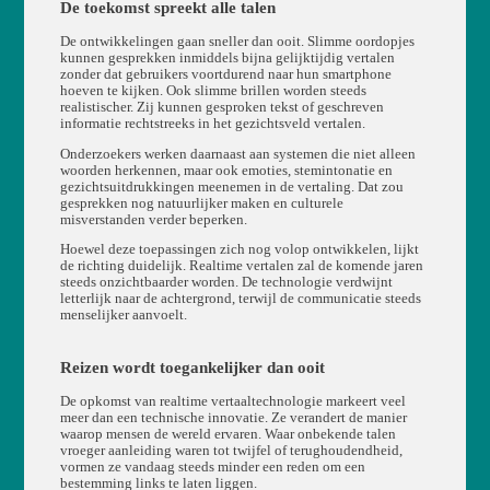
De toekomst spreekt alle talen
De ontwikkelingen gaan sneller dan ooit. Slimme oordopjes
kunnen gesprekken inmiddels bijna gelijktijdig vertalen
zonder dat gebruikers voortdurend naar hun smartphone
hoeven te kijken. Ook slimme brillen worden steeds
realistischer. Zij kunnen gesproken tekst of geschreven
informatie rechtstreeks in het gezichtsveld vertalen.
Onderzoekers werken daarnaast aan systemen die niet alleen
woorden herkennen, maar ook emoties, stemintonatie en
gezichtsuitdrukkingen meenemen in de vertaling. Dat zou
gesprekken nog natuurlijker maken en culturele
misverstanden verder beperken.
Hoewel deze toepassingen zich nog volop ontwikkelen, lijkt
de richting duidelijk. Realtime vertalen zal de komende jaren
steeds onzichtbaarder worden. De technologie verdwijnt
letterlijk naar de achtergrond, terwijl de communicatie steeds
menselijker aanvoelt.
Reizen wordt toegankelijker dan ooit
De opkomst van realtime vertaaltechnologie markeert veel
meer dan een technische innovatie. Ze verandert de manier
waarop mensen de wereld ervaren. Waar onbekende talen
vroeger aanleiding waren tot twijfel of terughoudendheid,
vormen ze vandaag steeds minder een reden om een
bestemming links te laten liggen.