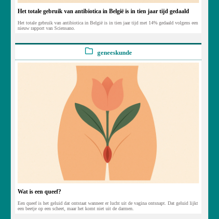
Het totale gebruik van antibiotica in België is in tien jaar tijd gedaald
Het totale gebruik van antibiotica in België is in tien jaar tijd met 14% gedaald volgens een
nieuw rapport van Sciensano.
geneeskunde
Wat is een queef?
Een queef is het geluid dat ontstaat wanneer er lucht uit de vagina ontsnapt. Dat geluid lijkt
een beetje op een scheet, maar het komt niet uit de darmen.