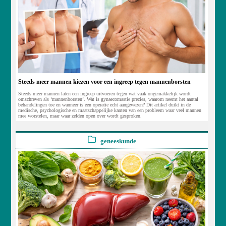
Steeds meer mannen kiezen voor een ingreep tegen mannenborsten
Steeds meer mannen laten een ingreep uitvoeren tegen wat vaak ongemakkelijk wordt
omschreven als ‘mannenborsten’. Wat is gynaecomastie precies, waarom neemt het aantal
behandelingen toe en wanneer is een operatie echt aangewezen? Dit artikel duikt in de
medische, psychologische en maatschappelijke kanten van een probleem waar veel mannen
mee worstelen, maar waar zelden open over wordt gesproken.
geneeskunde