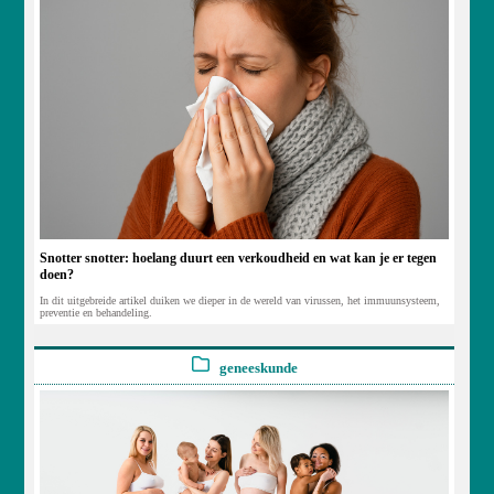
Snotter snotter: hoelang duurt een verkoudheid en wat kan je er tegen
doen?
In dit uitgebreide artikel duiken we dieper in de wereld van virussen, het immuunsysteem,
preventie en behandeling.
geneeskunde