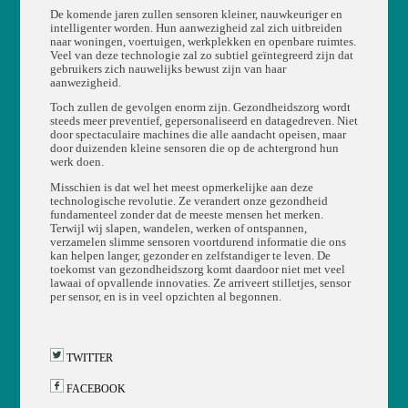
De komende jaren zullen sensoren kleiner, nauwkeuriger en
intelligenter worden. Hun aanwezigheid zal zich uitbreiden
naar woningen, voertuigen, werkplekken en openbare ruimtes.
Veel van deze technologie zal zo subtiel geïntegreerd zijn dat
gebruikers zich nauwelijks bewust zijn van haar
aanwezigheid.
Toch zullen de gevolgen enorm zijn. Gezondheidszorg wordt
steeds meer preventief, gepersonaliseerd en datagedreven. Niet
door spectaculaire machines die alle aandacht opeisen, maar
door duizenden kleine sensoren die op de achtergrond hun
werk doen.
Misschien is dat wel het meest opmerkelijke aan deze
technologische revolutie. Ze verandert onze gezondheid
fundamenteel zonder dat de meeste mensen het merken.
Terwijl wij slapen, wandelen, werken of ontspannen,
verzamelen slimme sensoren voortdurend informatie die ons
kan helpen langer, gezonder en zelfstandiger te leven. De
toekomst van gezondheidszorg komt daardoor niet met veel
lawaai of opvallende innovaties. Ze arriveert stilletjes, sensor
per sensor, en is in veel opzichten al begonnen.
TWITTER
FACEBOOK