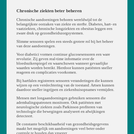
Chronische ziekten beter beheren
Chronische aandoeningen behoren wereldwijd tot de
belangrijkste oorzaken van ziekte en sterfte. Diabetes, hart- en
vaatziekten, chronische longziekten en obesitas leggen een
zware druk op gezondheidszorgsystemen.
Slimme sensoren spelen een steeds grotere rol bij het beheer
van deze aandoeningen.
Voor diabetici vormen continue glucosesensoren een ware
revolutie. Zij geven real-time informatie over de
bloedsuikerspiegel en waarschuwen wanneer gevaarlijke
waarden worden bereikt. Hierdoor kunnen patiënten sneller
reageren en complicaties voorkomen.
Bij hartfalen registreren sensoren veranderingen die kunnen
wijzen op een verslechtering van de toestand. Artsen kunnen
daardoor sneller ingrijpen en ziekenhuisopnames vermijden.
Mensen met longaandoeningen gebruiken sensoren die
ademhalingspatronen monitoren. Ook patiënten met
neurologische ziekten zoals Parkinson profiteren van
technologie die bewegingen analyseert en afwijkingen
detecteert.
De constante beschikbaarheid van gezondheidsgegevens
maakt het mogelijk om aandoeningen veel beter onder
controle te houden dan vroeger.