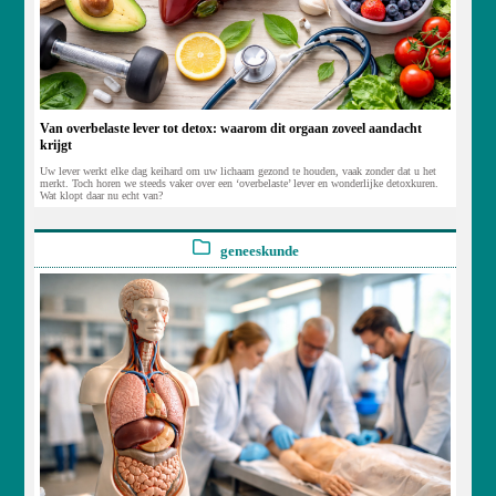
Van overbelaste lever tot detox: waarom dit orgaan zoveel aandacht
krijgt
Uw lever werkt elke dag keihard om uw lichaam gezond te houden, vaak zonder dat u het
merkt. Toch horen we steeds vaker over een ‘overbelaste’ lever en wonderlijke detoxkuren.
Wat klopt daar nu echt van?
geneeskunde