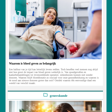
Waarom is bloed geven zo belangrijk
Een halfuur van je tijd kan letterlijk levens redden. Toch beseffen veel mensen nog altijd
niet hoe groot de impact van bloed geven werkelijk is. Van spoedgevallen en
kankerbehandelingen tot levensreddende operaties: ziekenhuizen kunnen niet zonder
donoren. Waarom blijft bloeddonatie zo cruciaal voor onze gezondheidszorg en waarom is
de nood aan nieuwe donoren groter dan ooit? Ontdek waarom één eenvoudige daad een
wereld van verschil maakt.
geneeskunde