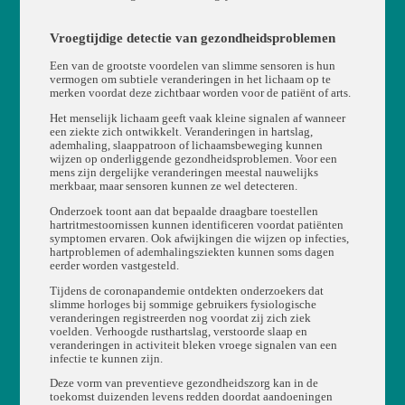
Vroegtijdige detectie van gezondheidsproblemen
Een van de grootste voordelen van slimme sensoren is hun
vermogen om subtiele veranderingen in het lichaam op te
merken voordat deze zichtbaar worden voor de patiënt of arts.
Het menselijk lichaam geeft vaak kleine signalen af wanneer
een ziekte zich ontwikkelt. Veranderingen in hartslag,
ademhaling, slaappatroon of lichaamsbeweging kunnen
wijzen op onderliggende gezondheidsproblemen. Voor een
mens zijn dergelijke veranderingen meestal nauwelijks
merkbaar, maar sensoren kunnen ze wel detecteren.
Onderzoek toont aan dat bepaalde draagbare toestellen
hartritmestoornissen kunnen identificeren voordat patiënten
symptomen ervaren. Ook afwijkingen die wijzen op infecties,
hartproblemen of ademhalingsziekten kunnen soms dagen
eerder worden vastgesteld.
Tijdens de coronapandemie ontdekten onderzoekers dat
slimme horloges bij sommige gebruikers fysiologische
veranderingen registreerden nog voordat zij zich ziek
voelden. Verhoogde rusthartslag, verstoorde slaap en
veranderingen in activiteit bleken vroege signalen van een
infectie te kunnen zijn.
Deze vorm van preventieve gezondheidszorg kan in de
toekomst duizenden levens redden doordat aandoeningen