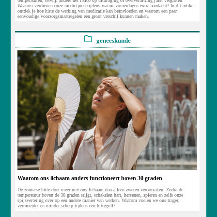
temperaturen, terwijl andere het risico op uitdroging of oververhitting juist vergroten.
Waarom verdienen onze medicijnen tijdens warme zomerdagen extra aandacht? In dit artikel
ontdek je hoe hitte de werking van medicatie kan beïnvloeden en waarom een paar
eenvoudige voorzorgsmaatregelen een groot verschil kunnen maken.
geneeskunde
Waarom ons lichaam anders functioneert boven 30 graden
De zomerse hitte doet meer met ons lichaam dan alleen zweten veroorzaken. Zodra de
temperatuur boven de 30 graden stijgt, schakelen hart, hersenen, spieren en zelfs onze
spijsvertering over op een andere manier van werken. Waarom voelen we ons trager,
vermoeider en minder scherp tijdens een hittegolf?