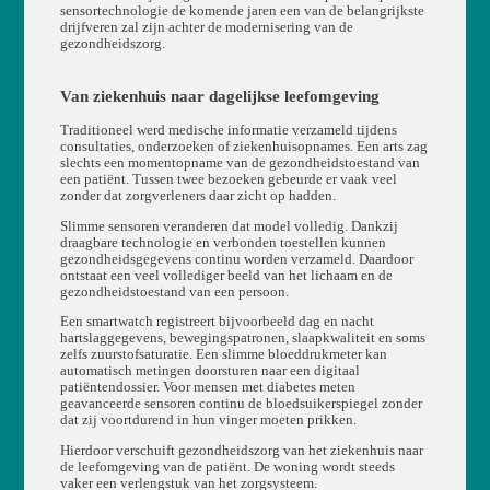
sensortechnologie de komende jaren een van de belangrijkste
drijfveren zal zijn achter de modernisering van de
gezondheidszorg.
Van ziekenhuis naar dagelijkse leefomgeving
Traditioneel werd medische informatie verzameld tijdens
consultaties, onderzoeken of ziekenhuisopnames. Een arts zag
slechts een momentopname van de gezondheidstoestand van
een patiënt. Tussen twee bezoeken gebeurde er vaak veel
zonder dat zorgverleners daar zicht op hadden.
Slimme sensoren veranderen dat model volledig. Dankzij
draagbare technologie en verbonden toestellen kunnen
gezondheidsgegevens continu worden verzameld. Daardoor
ontstaat een veel vollediger beeld van het lichaam en de
gezondheidstoestand van een persoon.
Een smartwatch registreert bijvoorbeeld dag en nacht
hartslaggegevens, bewegingspatronen, slaapkwaliteit en soms
zelfs zuurstofsaturatie. Een slimme bloeddrukmeter kan
automatisch metingen doorsturen naar een digitaal
patiëntendossier. Voor mensen met diabetes meten
geavanceerde sensoren continu de bloedsuikerspiegel zonder
dat zij voortdurend in hun vinger moeten prikken.
Hierdoor verschuift gezondheidszorg van het ziekenhuis naar
de leefomgeving van de patiënt. De woning wordt steeds
vaker een verlengstuk van het zorgsysteem.