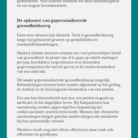
gemoedsrust. Voor ouderen betekent het meer zelfstandigheid
en een hogere levenskwaliteit.
De opkomst van gepersonaliseerde
gezondheidszorg
Geen twee mensen zijn identiek. Toch is gezondheidszorg
lange tijd gebaseerd geweest op gemiddelden en
standaardbehandelingen.
Dankzij slimme sensoren ontstaat een veel persoonlijker beeld
van gezondheid. In plaats van af te gaan op enkele metingen
per jaar, beschikken zorgverleners over duizenden
gegevenspunten die inzicht geven in de unieke kenmerken
van een individu.
Dit maakt gepersonaliseerde gezondheidszorg mogelijk.
Behandelingen kunnen beter worden afgestemd op het gedrag,
de leefstijl en de fysiologische kenmerken van een patiënt.
Een arts kan bijvoorbeeld zien hoe een patiënt reageert op
medicatie in het dagelijkse leven. Bij hartpatiënten kan
nauwkeurig worden opgevolgd hoe inspanning het
cardiovasculaire systeem beïnvloedt. Mensen met chronische
aandoeningen krijgen gerichte aanbevelingen die aansluiten
bij hun persoonlijke situatie.
Hierdoor wordt zorg niet alleen effectiever, maar vaak ook
efficiënter en goedkoper.