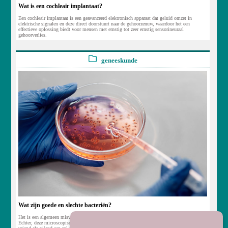
Wat is een cochleair implantaat?
Een cochleair implantaat is een geavanceerd elektronisch apparaat dat geluid omzet in
elektrische signalen en deze direct doorstuurt naar de gehoorzenuw, waardoor het een
effectieve oplossing biedt voor mensen met ernstig tot zeer ernstig sensorineuraal
gehoorverlies.
geneeskunde
Wat zijn goede en slechte bacteriën?
Het is een algemeen misverstand dat alle bacteriën schadelijk zijn en ziekten veroorzaken.
Echter, deze microscopische organismen vormen een fascinerende wereld waarin zowel