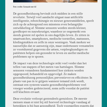
Foto credits: Gemaakt met AI
De gezondheidszorg bevindt zich midden in een stille
revolutie. Terwijl veel aandacht uitgaat naar artificiële
intelligentie, robotchirurgie en nieuwe geneesmiddelen, speelt
zich op de achtergrond een minstens even belangrijke
ontwikkeling af. Slimme sensoren worden steeds kleiner,
goedkoper en nauwkeuriger, waardoor ze ongemerkt een
steeds grotere rol spelen in ons dagelijks leven. Ze zitten in
smartwatches, smartphones, medische toestellen, matrassen,
kledingstukken en zelfs in onze woningen. Vaak merken we
nauwelijks dat ze aanwezig zijn, maar ondertussen verzamelen
ze voortdurend gegevens die artsen, verpleegkundigen en
patiënten helpen om gezonder te leven en sneller medische
problemen op te sporen.
De impact van deze technologie reikt veel verder dan het
tellen van stappen of het meten van hartslagen. Slimme
sensoren veranderen fundamenteel hoe ziekten worden
opgespoord, behandeld en opgevolgd. Ze maken
gezondheidszorg persoonlijker, preventiever en efficiënter. In
plaats van pas in te grijpen wanneer iemand ziek wordt,
ontstaat een systeem waarin gezondheidsproblemen veel
vroeger worden gedetecteerd, soms zelfs voordat de patiënt
zelf klachten ervaart.
Deze evolutie verloopt grotendeels geruisloos. De meeste
mensen staan er niet bij stil hoeveel technologie vandaag al
betrokken is bij hun gezondheid. Toch voorspellen experts dat