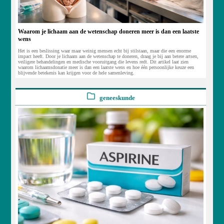
Waarom je lichaam aan de wetenschap doneren meer is dan een laatste
wens
Het is een beslissing waar maar weinig mensen echt bij stilstaan, maar die een enorme
impact heeft. Door je lichaam aan de wetenschap te doneren, draag je bij aan betere artsen,
veiligere behandelingen en medische vooruitgang die levens redt. Dit artikel laat zien
waarom lichaamsdonatie meer is dan een laatste wens en hoe één persoonlijke keuze een
blijvende betekenis kan krijgen voor de hele samenleving.
geneeskunde