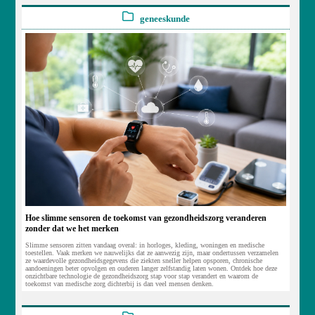
geneeskunde
Hoe slimme sensoren de toekomst van gezondheidszorg veranderen
zonder dat we het merken
Slimme sensoren zitten vandaag overal: in horloges, kleding, woningen en medische
toestellen. Vaak merken we nauwelijks dat ze aanwezig zijn, maar ondertussen verzamelen
ze waardevolle gezondheidsgegevens die ziekten sneller helpen opsporen, chronische
aandoeningen beter opvolgen en ouderen langer zelfstandig laten wonen. Ontdek hoe deze
onzichtbare technologie de gezondheidszorg stap voor stap verandert en waarom de
toekomst van medische zorg dichterbij is dan veel mensen denken.