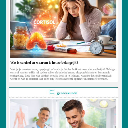
Wat is cortisol en waarom is het zo belangrijk?
Voel je je constant moe, opgejaagd of merk je dat het buikvet maar niet verdwijnt? Te hoge
cortisol kan een stille rol spelen achter chronische stress, slaapproblemen en hormonale
ontregeling. Lees hier wat cortisol precies doet in je lichaam, wanneer het problematisch
wordt en wat je concreet kan doen om je stresssysteem opnieuw in balans te brengen.
geneeskunde