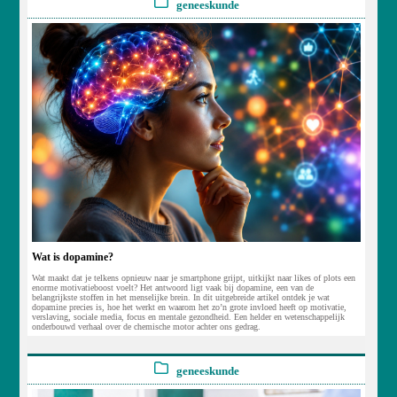
geneeskunde
Wat is dopamine?
Wat maakt dat je telkens opnieuw naar je smartphone grijpt, uitkijkt naar likes of plots een
enorme motivatieboost voelt? Het antwoord ligt vaak bij dopamine, een van de
belangrijkste stoffen in het menselijke brein. In dit uitgebreide artikel ontdek je wat
dopamine precies is, hoe het werkt en waarom het zo’n grote invloed heeft op motivatie,
verslaving, sociale media, focus en mentale gezondheid. Een helder en wetenschappelijk
onderbouwd verhaal over de chemische motor achter ons gedrag.
geneeskunde