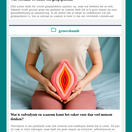
Elke winter duikt het woord griepepidemie opnieuw op, maar wat betekent het nu echt.
Wanneer wordt gewone griep een epidemie en waarom heeft dat zo’n grote impact op onze
gezondheidszorg en samenleving. In dit artikel lees je helder en onderbouwd wat een
griepepidemie is, hoe ze ontstaat en waarom ze meer is dan een vervelende winterkwaal.
geneeskunde
Wat is vulvodynie en waarom komt het vaker voor dan veel mensen
denken?
Vulvodynie is een pijnklacht waar veel vrouwen mee rondlopen zonder het te weten. De pijn
zit vaak in stilte verborgen, maar heeft een grote impact op intimiteit, zelfvertrouwen en