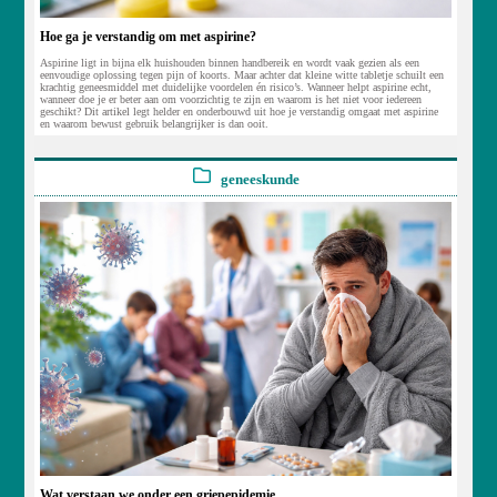
Hoe ga je verstandig om met aspirine?
Aspirine ligt in bijna elk huishouden binnen handbereik en wordt vaak gezien als een
eenvoudige oplossing tegen pijn of koorts. Maar achter dat kleine witte tabletje schuilt een
krachtig geneesmiddel met duidelijke voordelen én risico’s. Wanneer helpt aspirine echt,
wanneer doe je er beter aan om voorzichtig te zijn en waarom is het niet voor iedereen
geschikt? Dit artikel legt helder en onderbouwd uit hoe je verstandig omgaat met aspirine
en waarom bewust gebruik belangrijker is dan ooit.
geneeskunde
Wat verstaan we onder een griepepidemie